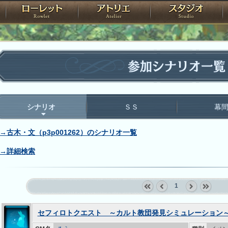
神殿
ローレット
アトリエ
raPartyProject
参加シナリオ一覧
シナリオ
ＳＳ
幕
→古木・文（p3p001262）のシナリオ一覧
→詳細検索
1
«
‹
next
last
first
prev
›
»
セフィロトクエスト ～カルト教団発見シミュレーション