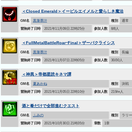
＜Closed Emerald＞イーピルエイメルと愛らしき魔法
GM名
黒筆墨汁
種別
通常
冒険終了日時
2021年11月09日 22時25分
参加人数
8/8人
＜FullMetalBattleRoarｰFinal＞ザーバクライシス
GM名
黒筆墨汁
種別
長編
冒険終了日時
2021年11月07日 22時05分
参加人数
30/30人
＜神異＞帝都星読キネマ譚
GM名
夏あかね
種別
決戦
冒険終了日時
2021年11月05日 22時10分
参加人数
219/∞人
酒と肴だけで全部進むクエスト
GM名
ふみの
種別
ラリ
冒険終了日時
2021年10月30日 21時35分
章数
1章