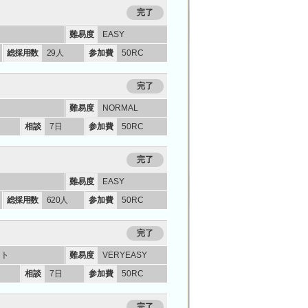
完了
ー
難易度
EASY
総採用数
29人
参加費
50RC
完了
難易度
NORMAL
相談
7日
参加費
50RC
完了
ー
難易度
EASY
総採用数
620人
参加費
50RC
完了
ント
難易度
VERYEASY
相談
7日
参加費
50RC
完了