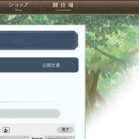
スタジオ
ショップ
闘技場
間
公開文通
～
完了