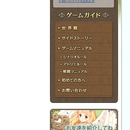
※ ID/パスワードを忘れた方
ア
ワ
ド
ー
レ
ド
ゲームガイド
ス
世界観
サイドストーリー
ゲームマニュアル
シナリオルール
アトリエルール
戦闘マニュアル
初めての方へ
お問い合わせ