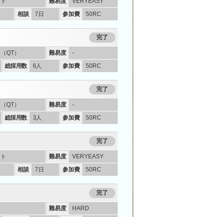
ント
難易度
VERYEASY
相談
7日
参加費
50RC
完了
ー
（QT）
難易度
-
総採用数
6人
参加費
50RC
完了
ー
（QT）
難易度
-
総採用数
3人
参加費
50RC
完了
ント
難易度
VERYEASY
相談
7日
参加費
50RC
完了
ー
難易度
HARD