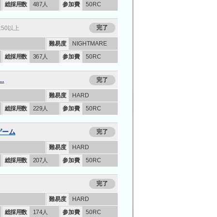
総採用数
487人
参加費
50RC
完了
v:50以上
ー
難易度
NIGHTMARE
総採用数
367人
参加費
50RC
…
完了
ー
難易度
HARD
総採用数
229人
参加費
50RC
ゲーム
完了
ー
難易度
HARD
総採用数
207人
参加費
50RC
完了
ー
難易度
HARD
総採用数
174人
参加費
50RC