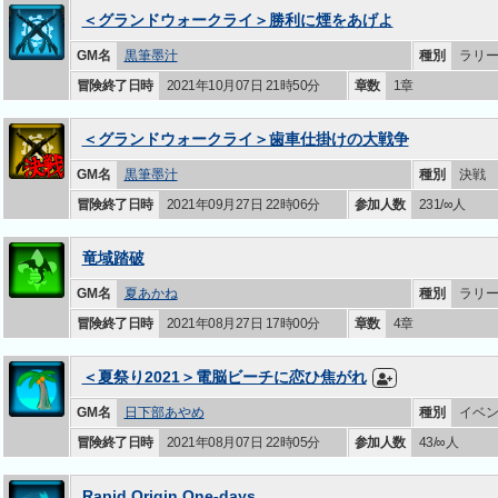
＜グランドウォークライ＞勝利に煙をあげよ
GM名
黒筆墨汁
種別
ラリ
冒険終了日時
2021年10月07日 21時50分
章数
1章
＜グランドウォークライ＞歯車仕掛けの大戦争
GM名
黒筆墨汁
種別
決戦
冒険終了日時
2021年09月27日 22時06分
参加人数
231/∞人
竜域踏破
GM名
夏あかね
種別
ラリ
冒険終了日時
2021年08月27日 17時00分
章数
4章
＜夏祭り2021＞電脳ビーチに恋ひ焦がれ
GM名
日下部あやめ
種別
イベ
冒険終了日時
2021年08月07日 22時05分
参加人数
43/∞人
Rapid Origin One-days