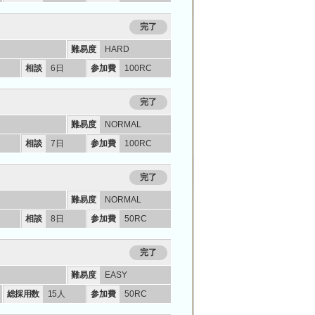
完了
難易度
HARD
相談
6日
参加費
100RC
完了
難易度
NORMAL
相談
7日
参加費
100RC
完了
難易度
NORMAL
相談
8日
参加費
50RC
完了
ー
難易度
EASY
総採用数
15人
参加費
50RC