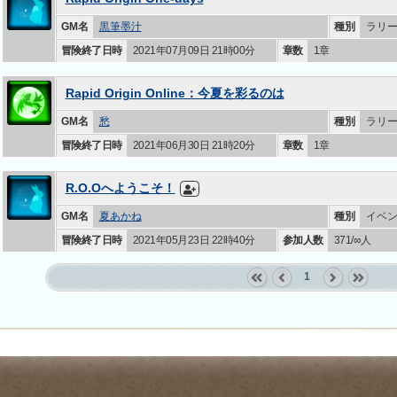
GM名
黒筆墨汁
種別
ラリ
冒険終了日時
2021年07月09日 21時00分
章数
1章
Rapid Origin Online：今夏を彩るのは
GM名
愁
種別
ラリ
冒険終了日時
2021年06月30日 21時20分
章数
1章
R.O.Oへようこそ！
GM名
夏あかね
種別
イベ
冒険終了日時
2021年05月23日 22時40分
参加人数
371/∞人
1
«
‹
next
last
first
prev
›
»