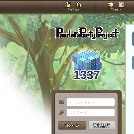
TOP
Pando
1337
メ
ー
パ
ル
ス