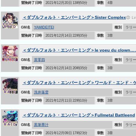
冒険終了日時
2021年12月20日 13時50分
章数
4章
＜ダブルフォルト・エンバーミング＞Sister Complex
L
GM名
YAMIDEITEI
種別
ラリ
冒険終了日時
2021年12月14日 22時35分
章数
3章
＜ダブルフォルト・エンバーミング＞le voeu du clown…
GM名
茶零四
種別
ラリ
冒険終了日時
2021年12月14日 20時35分
章数
3章
＜ダブルフォルト・エンバーミング＞ワールド・エンド・
GM名
洗井落雲
種別
ラリ
冒険終了日時
2021年12月11日 22時10分
章数
3章
＜ダブルフォルト・エンバーミング＞Fullmetal Battleend
GM名
黒筆墨汁
種別
ラリ
冒険終了日時
2021年12月09日 17時23分
章数
3章