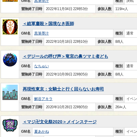
GM名
黒筆墨汁
種別
決戦
冒険終了日時
2022年11月04日 22時53分
参加人数
119/∞人
＜総軍鏖殺＞国境なき医師
GM名
黒筆墨汁
種別
通常
冒険終了日時
2022年10月18日 22時10分
参加人数
8/8人
＜デジールの呼び声＞竜宮の鼻ツマミ者ども
GM名
なちゅい
種別
通常
冒険終了日時
2022年10月09日 22時05分
参加人数
8/8人
再現性東京：女騎士と行く回らないお寿司
GM名
解谷アキラ
種別
イベ
冒険終了日時
2020年10月28日 22時05分
参加人数
26/∞人
＜マジ卍文化祭2020＞メインステージ
GM名
夏あかね
種別
イベ