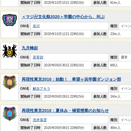
冒険終了日時
2020年10月15日 22時10分
参加人数
81/∞人
＜マジ卍文化祭2020＞学園の中心から、叫ぶ
GM名
布川
種別
イベ
冒険終了日時
2020年10月12日 22時10分
参加人数
23/∞人
九月蜂起
GM名
茶零四
種別
通常
冒険終了日時
2020年09月30日 22時10分
参加人数
8/8人
再現性東京2010：始動！ 希望ヶ浜学園ダンジョン部
GM名
解谷アキラ
種別
イベ
冒険終了日時
2020年09月28日 22時15分
参加人数
24/∞人
再現性東京2010：夏休み・補習授業のお知らせ
GM名
洗井落雲
種別
イベ
冒険終了日時
2020年09月06日 22時05分
参加人数
49/∞人