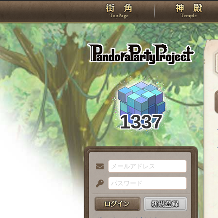
TOP
Pando
1337
メ
ー
パ
ル
ス