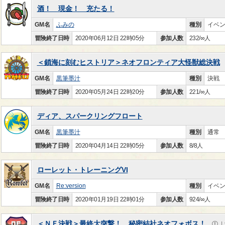
酒！ 現金！ 充たる！
GM名
ふみの
種別
イベ
冒険終了日時
2020年06月12日 22時05分
参加人数
232/∞人
＜鎖海に刻むヒストリア＞ネオフロンティア大怪獣総決戦
GM名
黒筆墨汁
種別
決戦
冒険終了日時
2020年05月24日 22時20分
参加人数
221/∞人
ディア、スパークリングフロート
GM名
黒筆墨汁
種別
通常
冒険終了日時
2020年04月14日 22時05分
参加人数
8/8人
ローレット・トレーニングVI
GM名
Re:version
種別
イベ
冒険終了日時
2020年01月19日 22時01分
参加人数
924/∞人
＜ＮＦ決戦＞最終大突撃！ 秘密結社ネオフォボス！
L