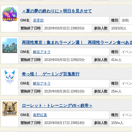
＜夏の夢の終わりに＞明日を見させて
GM名
茶零四
種別
決戦
冒険終了日時
2020年09月02日 23時35分
参加人数
100/100人
再現性東京：集まれラーメン通！ 再現性ラーメン食べあ
GM名
解谷アキラ
種別
イベ
冒険終了日時
2020年09月02日 22時20分
参加人数
41/∞人
奇っ怪！ ゲーミング百鬼夜行
GM名
解谷アキラ
種別
イベ
冒険終了日時
2020年08月26日 22時10分
参加人数
25/∞人
ローレット・トレーニングVII＜鉄帝＞
GM名
春野紅葉
種別
イベ
冒険終了日時
2020年08月17日 23時18分
参加人数
105/∞人