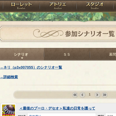
神殿
ローレット
アトリエ
raPartyProject
参加シナリオ一覧
シナリオ
ＳＳ
幕
→ネリ（p3x007055）のシナリオ一覧
→詳細検索
1
«
‹
next
last
first
prev
›
»
＜最後のプーロ・デセオ＞私達の日常を護って