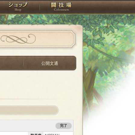
スタジオ
ショップ
闘技場
間
公開文通
完了