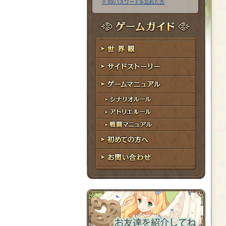
※ ID/パスワードを忘れた方
ア
ワ
ド
ー
レ
ド
ゲームガイド
ス
世界観
サイドストーリー
ゲームマニュアル
シナリオルール
アトリエルール
戦闘マニュアル
初めての方へ
お問い合わせ