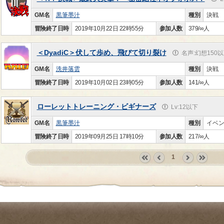
GM名
黒筆墨汁
種別
決戦
冒険終了日時
2019年10月22日 22時55分
参加人数
379/∞人
＜DyadiC＞伏して歩め、飛びて切り裂け
名声:幻想150
GM名
洗井落雲
種別
決戦
冒険終了日時
2019年10月02日 23時05分
参加人数
141/∞人
ローレットトレーニング・ビギナーズ
Lv:12以下
GM名
黒筆墨汁
種別
イベ
冒険終了日時
2019年09月25日 17時10分
参加人数
217/∞人
1
«
‹
next
last
first
prev
›
»