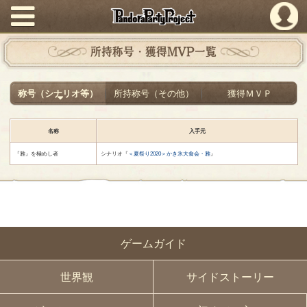
PandoraPartyProject
所持称号・獲得MVP一覧
称号（シナリオ等）
所持称号（その他）
獲得ＭＶＰ
名称
入手元
『雅』を極めし者
シナリオ『
＜夏祭り2020＞かき氷大食会・雅
』
ゲームガイド
世界観
サイドストーリー