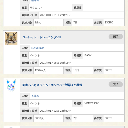
GM名
茶零四
種別
リクエスト
難易度
-
冒険終了日時
2021年01月31日 22時20分
参加人数
8/8人
相談
7日
参加費
150RC
完了
ローレット・トレーニングVIII
GM名
Re:version
種別
イベント
難易度
EASY
冒険終了日時
2021年01月26日 19時16分
参加人数
1276/∞人
相談
10日
参加費
50RC
完了
新春へっちスライム・エンペラー対忍々の最後
GM名
茶零四
種別
イベント
難易度
VERYEASY
冒険終了日時
2021年01月22日 23時50分
参加人数
50/50人
相談
7日
参加費
50RC