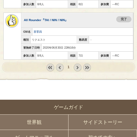
参加人数
8/8人
相談
8日
参加費
---RC
完了
All Rounder『TAI / NIN / NIN』
GM名
茶零四
種別
リクエスト
難易度
-
冒険終了日時
2020年06月30日 22時16分
参加人数
8/8人
相談
7日
参加費
---RC
1
« first
‹
next ›
last »
prev
ゲームガイド
世界観
サイドストーリー