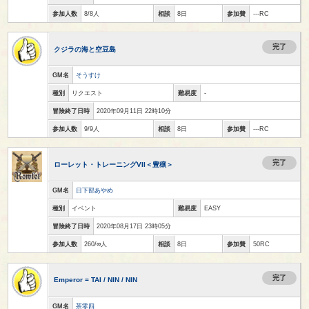
参加人数
8/8人
相談
8日
参加費
---RC
完了
クジラの海と空豆島
GM名
そうすけ
種別
リクエスト
難易度
-
冒険終了日時
2020年09月11日 22時10分
参加人数
9/9人
相談
8日
参加費
---RC
完了
ローレット・トレーニングVII＜豊穣＞
GM名
日下部あやめ
種別
イベント
難易度
EASY
冒険終了日時
2020年08月17日 23時05分
参加人数
260/∞人
相談
8日
参加費
50RC
完了
Emperor = TAI / NIN / NIN
GM名
茶零四