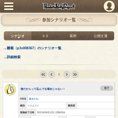
PandoraPartyProject
参加シナリオ一覧
シナリオ
ＳＳ
幕間
公開文通
→雛菊（p3x008367）のシナリオ一覧
→詳細検索
1
« first
‹
next ›
last »
prev
完了
海だからって忍んでる場合じゃない！
GM名
夏あかね
種別
リクエスト
難易度
-
冒険終了日時
2021年09月12日 22時05分