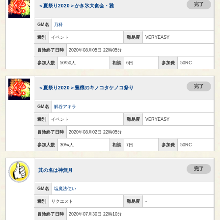
完了
＜夏祭り2020＞かき氷大食会・雅
GM名
乃科
種別
イベント
難易度
VERYEASY
冒険終了日時
2020年08月05日 22時05分
参加人数
50/50人
相談
6日
参加費
50RC
完了
＜夏祭り2020＞豊穣のキノコタケノコ祭り
GM名
解谷アキラ
種別
イベント
難易度
VERYEASY
冒険終了日時
2020年08月02日 22時05分
参加人数
30/∞人
相談
7日
参加費
50RC
完了
其の名は神無月
GM名
塩魔法使い
種別
リクエスト
難易度
-
冒険終了日時
2020年07月30日 22時10分