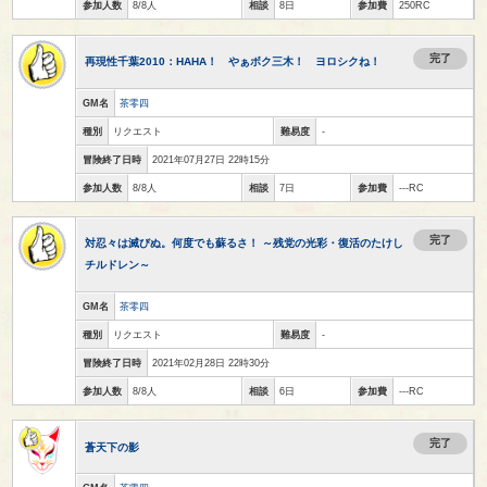
参加人数
8/8人
相談
8日
参加費
250RC
完了
再現性千葉2010：HAHA！ やぁボク三木！ ヨロシクね！
GM名
茶零四
種別
リクエスト
難易度
-
冒険終了日時
2021年07月27日 22時15分
参加人数
8/8人
相談
7日
参加費
---RC
完了
対忍々は滅びぬ。何度でも蘇るさ！ ～残党の光彩・復活のたけし
チルドレン～
GM名
茶零四
種別
リクエスト
難易度
-
冒険終了日時
2021年02月28日 22時30分
参加人数
8/8人
相談
6日
参加費
---RC
完了
蒼天下の影