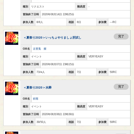
種別
リクエスト
難易度
-
冒険終了日時
2020年08月14日 22時25分
参加人数
8/8人
相談
8日
参加費
---RC
完了
＜夏祭り2020＞いっちょやりましょ肝試し
GM名
古里兎 握
種別
イベント
難易度
VERYEASY
冒険終了日時
2020年08月07日 23時15分
参加人数
73/∞人
相談
7日
参加費
50RC
完了
＜夏祭り2020＞水葬
GM名
祈雨
種別
イベント
難易度
VERYEASY
冒険終了日時
2020年08月06日 22時39分
参加人数
39/50人
相談
7日
参加費
50RC