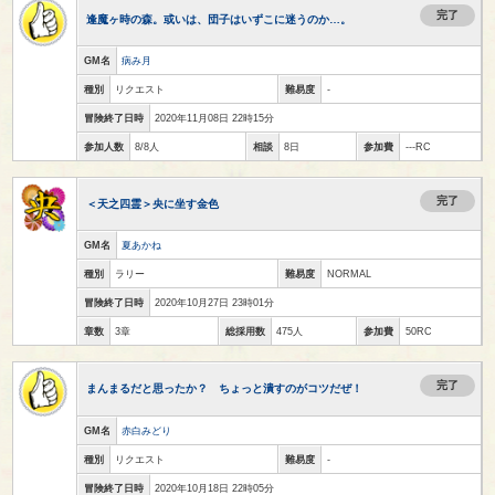
完了
逢魔ヶ時の森。或いは、団子はいずこに迷うのか…。
GM名
病み月
種別
リクエスト
難易度
-
冒険終了日時
2020年11月08日 22時15分
参加人数
8/8人
相談
8日
参加費
---RC
完了
＜天之四霊＞央に坐す金色
GM名
夏あかね
種別
ラリー
難易度
NORMAL
冒険終了日時
2020年10月27日 23時01分
章数
3章
総採用数
475人
参加費
50RC
完了
まんまるだと思ったか？ ちょっと潰すのがコツだぜ！
GM名
赤白みどり
種別
リクエスト
難易度
-
冒険終了日時
2020年10月18日 22時05分