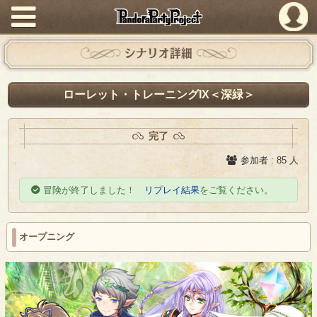
PandoraPartyProject
シナリオ詳細
ローレット・トレーニングIX＜深緑＞
完了
参加者 : 85 人
冒険が終了しました！
リプレイ結果
をご覧ください。
オープニング