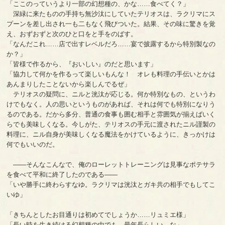
「ここのっていうより一部の幻想種の、かな……食べてく？」
深緑に来たものの手持ち無沙汰にしていたテリオスは、ラクリマにス
プーンを差し出され一も二もなく飛びついた。結果、その味に驚きを覚
え、おずおずと次のひと口をと手をのばす。
「なんだこれ……店で出すレベルだろ……宴で披露するから特別製なの
か？」
「皆様で作るから、『おいしい』のだと思います」
「協力して何かを作るって楽しいもんな！ オレも料理の手伝いとかは
あんまりしたことないから楽しんでるぜ」
テリオスの疑問に、ニルと洸汰が応じる。何か特別なもの、というわ
けでもなく。人の思いというものがあれば、それは何でも特別になりう
るのである。だから多分、普通の食事も囲む相手と雰囲気が揃えばいく
らでも美味しくなる。今しがた、テリオスの手元に渡されたニル謹製の
料理に、ニル自身が美味しくなる魔法をかけているように、きっかけは
何でもいいのだ。
――そんなこんなで、俺のローレットトレーニングは見事なポテサラ
を食べて平和に終了したのである――
「いや勝手に終わらすなゆ。ラクリマは洸汰とガキ共の相手でもしてこ
いゆ」
「きちんとしたお目通りは初めてでしょうか……リュミエ様」
「長い時を生き続ける幻想種の中でも、最年長らしい、な」