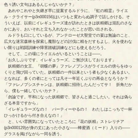
色々誘い文句はあるんじゃないかナ？」
あれやこれやと矢継ぎ早に提案するルドラに、『虹の精霊』ライエ
ル・クライサー(p3n000156)はいつもと変わらぬ調子で話しかける。そ
ういえば、以前にイレギュラーズ達が訪れたときは妖精郷は混乱のさな
かにあり、おいそれと立ち入れなかったことが思い出される。
ルドラも口にしているが、アンテローゼ大聖堂での宴は無論のこと、
広大な迷宮森林を探索し魔獣などの討伐に精をだすもよし、火を使わな
い限りは戦闘訓練や障害踏破訓練などにも使えるだろう。
そして、この場にライエルがいるということは――。
「お久しぶりです、イレギュラーズ。ご無沙汰しております」
妖精郷の女王、『胡蝶の夢』ファレノプシスがライエルの傍らをゆっ
くりと飛び回っていた。妖精郷の一件以来という者も少なくあるまい。
となれば、多くの者にとっては凡そ一年近くぶりの再会となろうか？
「ファレノプシスチャンは、妖精郷に招待したんだってサ！ 折角だか
ら、僕も一緒していいカナ？」
「勿論です。平和になった妖精郷で、皆さんと過ごしたい。それは偽ら
ざる本音ですから」
「イレギュラーズなの！ パーティーやるの！ わたしはこっちで一杯
ひっかけるから付き合えなの！」
と、いい雰囲気になっていたところに『花の妖精』ストレリチア
(p3n000129)が身の丈にあった小さな――蜂蜜酒（ミード）入りの――
グラスを掲げながら一同を誘う。