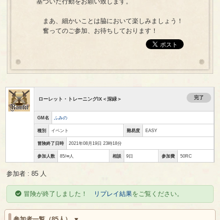
基づいた行動をお願い致します。
まあ、細かいことは脇において楽しみましょう！
奮ってのご参加、お待ちしております！
完了
ローレット・トレーニングIX＜深緑＞
GM名
ふみの
種別
イベント
難易度
EASY
冒険終了日時
2021年08月19日 23時18分
参加人数
85/∞人
相談
9日
参加費
50RC
参加者 : 85 人
冒険が終了しました！
リプレイ結果
をご覧ください。
参加者一覧（85人）