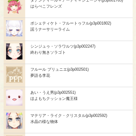
ダナンディール＝アーディ＝シェーシャ(p3p001765)
はらぺこフレンズ
ポシェティケト・フルートゥフル(p3p001802)
謡うナーサリーライム
シンジュゥ・ソラワルツ(p3p002247)
終わり無きソラゴト
フルール プリュニエ(p3p002501)
夢語る李花
あい・うえ男(p3p002551)
ほよもちクッション魔王様
マテリア・ライク・クリスタル(p3p002592)
水晶の様な物体