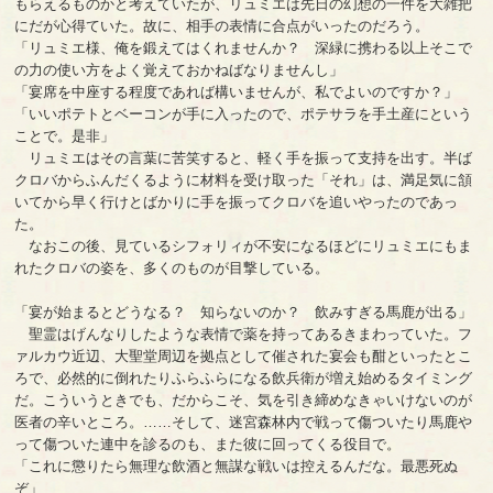
もらえるものかと考えていたが、リュミエは先日の幻想の一件を大雑把
にだが心得ていた。故に、相手の表情に合点がいったのだろう。
「リュミエ様、俺を鍛えてはくれませんか？ 深緑に携わる以上そこで
の力の使い方をよく覚えておかねばなりませんし」
「宴席を中座する程度であれば構いませんが、私でよいのですか？」
「いいポテトとベーコンが手に入ったので、ポテサラを手土産にという
ことで。是非」
リュミエはその言葉に苦笑すると、軽く手を振って支持を出す。半ば
クロバからふんだくるように材料を受け取った「それ」は、満足気に頷
いてから早く行けとばかりに手を振ってクロバを追いやったのであっ
た。
なおこの後、見ているシフォリィが不安になるほどにリュミエにもま
れたクロバの姿を、多くのものが目撃している。
「宴が始まるとどうなる？ 知らないのか？ 飲みすぎる馬鹿が出る」
聖霊はげんなりしたような表情で薬を持ってあるきまわっていた。フ
ァルカウ近辺、大聖堂周辺を拠点として催された宴会も酣といったとこ
ろで、必然的に倒れたりふらふらになる飲兵衛が増え始めるタイミング
だ。こういうときでも、だからこそ、気を引き締めなきゃいけないのが
医者の辛いところ。……そして、迷宮森林内で戦って傷ついたり馬鹿や
って傷ついた連中を診るのも、また彼に回ってくる役目で。
「これに懲りたら無理な飲酒と無謀な戦いは控えるんだな。最悪死ぬ
ぞ」