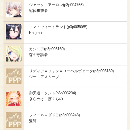
ジェック・アーロン(p3p004755)
冠位狙撃者
エマ・ウィートラント(p3p005065)
Enigma
カシミア(p3p005160)
森の守護者
リディア＝フォン＝ユーベルヴェーク(p3p005189)
ジーニアスムーブ
御天道・タント(p3p006204)
きらめけ！ぼくらの
フィーネ＝ダドラ(p3p006248)
髪師