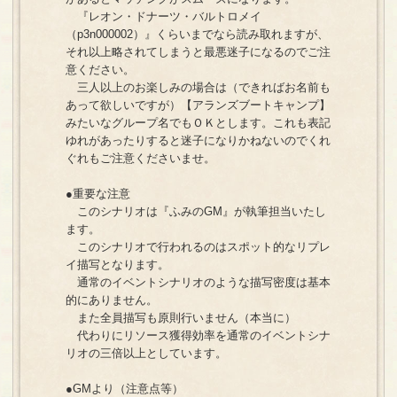
『レオン・ドナーツ・バルトロメイ
（p3n000002）』くらいまでなら読み取れますが、
それ以上略されてしまうと最悪迷子になるのでご注
意ください。
三人以上のお楽しみの場合は（できればお名前も
あって欲しいですが）【アランズブートキャンプ】
みたいなグループ名でもＯＫとします。これも表記
ゆれがあったりすると迷子になりかねないのでくれ
ぐれもご注意くださいませ。
●重要な注意
このシナリオは『ふみのGM』が執筆担当いたし
ます。
このシナリオで行われるのはスポット的なリプレ
イ描写となります。
通常のイベントシナリオのような描写密度は基本
的にありません。
また全員描写も原則行いません（本当に）
代わりにリソース獲得効率を通常のイベントシナ
リオの三倍以上としています。
●GMより（注意点等）