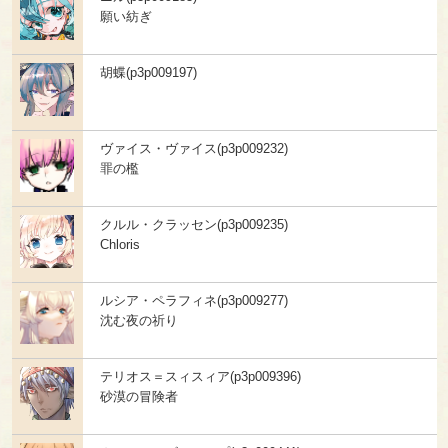
願い紡ぎ
胡蝶(p3p009197)
ヴァイス・ヴァイス(p3p009232)
罪の檻
クルル・クラッセン(p3p009235)
Chloris
ルシア・ペラフィネ(p3p009277)
沈む夜の祈り
テリオス＝スィスィア(p3p009396)
砂漠の冒険者