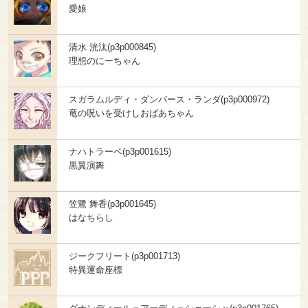
愛娘
清水 洸汰(p3p000845)
理想のにーちゃん
スガラムルディ・ダンバース・ランダ(p3p000972)
竜の呪いを受けしおばあちゃん
ナハトラーベ(p3p001615)
黒翼演舞
笠鷺 舞香(p3p001645)
はなちらし
ジークフリート(p3p001713)
特異運命座標