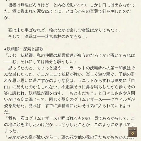
後者は無理だろうけど、と内心で思いつつ、しかし口には出さなかっ
た。酒に呑まれて死なぬように、とは心からの言葉で釘を刺したのだ
が。
宴は未だ半ばなれど、輪のなかで楽しむ者達ばかりでもなく。
そして、深緑は――迷宮森林のみでもなし。
●妖精郷：探索と讃歌
「ふむ、妖精卿。私の仲間の精霊種達が集うのだろうかと覗いてみれば
――む、それにしては随分と騒がしい」
思ってたのと、ちょっと違う――ラニットの妖精郷への第一印象はそ
んな感じだった。そこかしこで妖精が舞い、楽しく遊び騒ぐ。子供の群
れが思い思いに過ごすかのような姿は、ラニットからすれば殊更に『自
由』に見えたのかもしれない。不思議そうに鼻を鳴らしながら歩くその
姿に誘われ、妖精達が顔を出す。「おともだち？」と口々にささやき問
いかける姿に混じって、同じく獣姿のグリムアザース――グウィルギが
姿を見せた。見れば、すでに妖精達にたいそう気に入られているよう
だ。
「我も一応はグリムアザースと呼ばれるものの一員であるからして、こ
の地に顔を出したわけだが……どうしたことか、このように絡まれてし
まった」
「みかがみの泉が近いからー、蓮の花や他の花の子たちがおおいんだよ