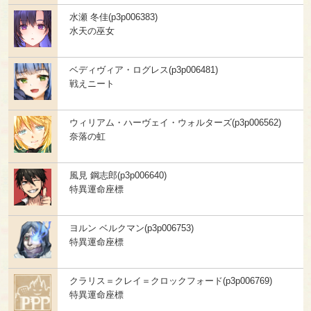
水瀬 冬佳(p3p006383)
水天の巫女
ベディヴィア・ログレス(p3p006481)
戦えニート
ウィリアム・ハーヴェイ・ウォルターズ(p3p006562)
奈落の虹
風見 鋼志郎(p3p006640)
特異運命座標
ヨルン ベルクマン(p3p006753)
特異運命座標
クラリス＝クレイ＝クロックフォード(p3p006769)
特異運命座標