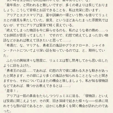
「最年長か、と問われると難しいですが、多くの者よりは長じておりま
しょう。こうして皆様とお話できることを、私は光栄に思います」
アリアとエクスマリアは、宴や訓練の一環という勢いを借りてリュミ
エとの接見を果たしていた。接見、というほどあらたまった雰囲気では
ないが、すでにアリアは緊張で軽く震えている。
「絶えてしまった物語を今に蘇らせるのも、私のような者の務め……っ
てお師匠が昔言ってました！ ですので、幻想で絶えてしまった古い物
語などがあれば教えて頂きたいと思って……」
「奇遇だ、な。マリアも、勇者王の逸話やグラオクローネ、シャイネ
ン・ナハトについてより深い話を知っているのでは、と、期待してい
た」
ふたりの興味津々な態度に、リュミエは暫し黙考してから思い出した
ように顔を上げた。
「勇者王のお話……であれば、幻想の方で彼に纏わる大きな動きがあっ
たと聞きます。その節により多くの逸話が知られることとなったと聞き
ますから、それについてはまたの機会と致しましょう。私が知る寝物語
などであれば、幾つかお教えできるとは……」
「是非！」
アリアは一筋の鼻血をたらしつつリュミエに迫る。「寝物語」といえ
ば安易に聞こえようが、その実、旧き深緑で起きた様々な――伝承に現
れそうな獣の話であるとか、ほかにも数多くを聞く機会が訪れたのであ
った。