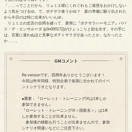
「……ってことだから、リュミエ様にくれぐれもご迷惑をおかけしない
よう気をつけるゆ。で、ポテサラ食うかゆ？ 宴の準備に駆り出された
から今日のは特に出来がいいんゆ」
リュミエの忠言の合間を縫って、唐突に『ポテサラハーモニア』パパ
ス・デ・エンサルーダ (p3n000172)がひょっこりと顔を出す。その手に
は、言葉に違わぬほど見事なポテトサラダがあったとか、なかったと
か……。
GMコメント
Re:versionです。四周年ありがとうございます！
今回は昨年同様、特別企画で各国に分かれてのイベ
ントシナリオとなります。
●重要：『ローレット・トレーニングIXは1本しか
参加できません』
『ローレット・トレーニングIX＜国家名＞』は1本
しか参加することが出来ません。
参加後の移動も行うことが出来ませんので、参加
シナリオ間違いなどにご注意下さい。