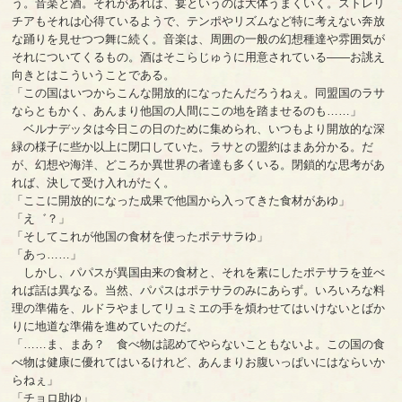
う。音楽と酒。それがあれば、宴というのは大体うまくいく。ストレリ
チアもそれは心得ているようで、テンポやリズムなど特に考えない奔放
な踊りを見せつつ舞に続く。音楽は、周囲の一般の幻想種達や雰囲気が
それについてくるもの。酒はそこらじゅうに用意されている――お誂え
向きとはこういうことである。
「この国はいつからこんな開放的になったんだろうねぇ。同盟国のラサ
ならともかく、あんまり他国の人間にこの地を踏ませるのも……」
ベルナデッタは今日この日のために集められ、いつもより開放的な深
緑の様子に些か以上に閉口していた。ラサとの盟約はまあ分かる。だ
が、幻想や海洋、どころか異世界の者達も多くいる。閉鎖的な思考があ
れば、決して受け入れがたく。
「ここに開放的になった成果で他国から入ってきた食材があゆ」
「え゛？」
「そしてこれが他国の食材を使ったポテサラゆ」
「あっ……」
しかし、パパスが異国由来の食材と、それを素にしたポテサラを並べ
れば話は異なる。当然、パパスはポテサラのみにあらず。いろいろな料
理の準備を、ルドラやましてリュミエの手を煩わせてはいけないとばか
りに地道な準備を進めていたのだ。
「……ま、まあ？ 食べ物は認めてやらないこともないよ。この国の食
べ物は健康に優れてはいるけれど、あんまりお腹いっぱいにはならいか
らねぇ」
「チョロ助ゆ」