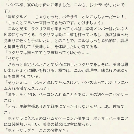
「パパス様、宴のお手伝いに来ました。ニルも、お手伝いがしたいで
す」
「深緑グルメ……じゃなかった、ポテサラ、オレにもちょーだーい！」
「ちゃんとマヨネーズ持ってきたのです。かけましょう」
ニルと洸汰、ラクリマ達が集まってくれば、準備メンバーはだいぶ大
所帯になってくる。ラクリマは既に舌鼓を打っているし、洸汰は食べた
見返りに色々と手伝いたい、とのことで。ニルはもっと原始的に、調理
と提供を通して「美味しい」を体験したいが為である。
「ラクリマは黙っててもマヨ持ってくゆから……」
「せやな」
さらっと肯定されたことで反応に窮したラクリマをよそに、美咲は思
い出したように問いを投げる。横では、ニルが調理中。味見役の洸汰が
目を白黒させている。
「そういえば、しれっと流してたんスけど、パパス氏ってポテサラにハ
ム入れる派なんスよね？」
「まあ、そうだゆ。ベーコン入れることもあゆ。その辺ケースバイケー
スゆ」
「えっ、主義主張ありきで戦争になったりしないんだ……あ、佐藤で
ス」
ポテサラに入れるのはハムかベーコンか論争は、ポテサラハーモニア
には関係無いらしい。美咲の懸念は虚空に散った。
「ポテトサラダ？ ここの名物か？」