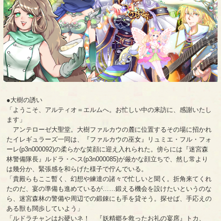
●大樹の誘い
「ようこそ、アルティオ＝エルムへ。お忙しい中の来訪に、感謝いたし
ます」
アンテローゼ大聖堂。大樹ファルカウの麓に位置するその場に招かれ
たイレギュラーズ一同は、『ファルカウの巫女』リュミエ・フル・フォ
ーレ(p3n000092)の柔らかな笑顔に迎え入れられた。傍らには『迷宮森
林警備隊長』ルドラ・ヘス(p3n000085)が厳かな顔立ちで、然し常より
は幾分か、緊張感を和らげた様子で佇んでいる。
「貴殿らもここ暫く、幻想や練達の諸々で忙しいと聞く。折角来てくれ
たのだ、宴の準備も進めているが……鍛える機会を設けたいというのな
ら、迷宮森林の警備や周辺での鍛錬にも手を貸そう。探せば、手応えの
ある獣も闊歩していよう」
「ルドラチャンはお硬いネ！ 『妖精郷を救ったお礼の宴席』トカ、