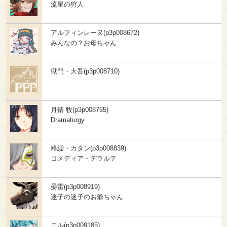
流星の狩人
アルフィンレーヌ(p3p008672)
みんなの？お母ちゃん
獄門・大吾(p3p008710)
月錆 牧(p3p008765)
Dramaturgy
絡繰・カタン(p3p008839)
コメディア・デラルテ
晏雷(p3p008919)
迷子の迷子のお爺ちゃん
ニル(p3p009185)