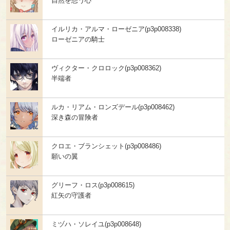
自然を想う心
イルリカ・アルマ・ローゼニア(p3p008338)
ローゼニアの騎士
ヴィクター・クロロック(p3p008362)
半端者
ルカ・リアム・ロンズデール(p3p008462)
深き森の冒険者
クロエ・ブランシェット(p3p008486)
願いの翼
グリーフ・ロス(p3p008615)
紅矢の守護者
ミヅハ・ソレイユ(p3p008648)