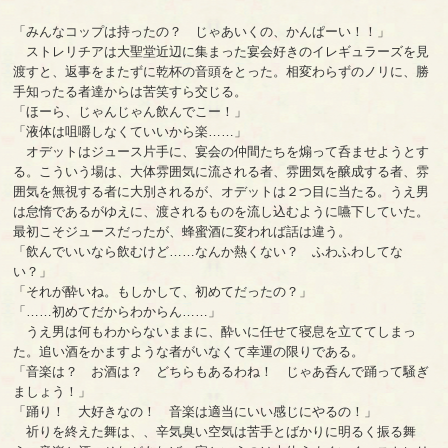
「みんなコップは持ったの？ じゃあいくの、かんぱーい！！」
ストレリチアは大聖堂近辺に集まった宴会好きのイレギュラーズを見
渡すと、返事をまたずに乾杯の音頭をとった。相変わらずのノリに、勝
手知ったる者達からは苦笑すら交じる。
「ほーら、じゃんじゃん飲んでこー！」
「液体は咀嚼しなくていいから楽……」
オデットはジュース片手に、宴会の仲間たちを煽って呑ませようとす
る。こういう場は、大体雰囲気に流される者、雰囲気を醸成する者、雰
囲気を無視する者に大別されるが、オデットは２つ目に当たる。うえ男
は怠惰であるがゆえに、渡されるものを流し込むように嚥下していた。
最初こそジュースだったが、蜂蜜酒に変われば話は違う。
「飲んでいいなら飲むけど……なんか熱くない？ ふわふわしてな
い？」
「それが酔いね。もしかして、初めてだったの？」
「……初めてだからわからん……」
うえ男は何もわからないままに、酔いに任せて寝息を立ててしまっ
た。追い酒をかますような者がいなくて幸運の限りである。
「音楽は？ お酒は？ どちらもあるわね！ じゃあ呑んで踊って騒ぎ
ましょう！」
「踊り！ 大好きなの！ 音楽は適当にいい感じにやるの！」
祈りを終えた舞は、、辛気臭い空気は苦手とばかりに明るく振る舞