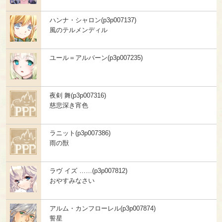
ハンナ・シャロン(p3p007137)
風のテルメンディル
ユール＝アルバーン(p3p007235)
夜剣 舞(p3p007316)
慈悲深き宵色
ラニット(p3p007386)
雨の獣
ラヴ イズ ……(p3p007812)
おやすみなさい
アルム・カンフローレル(p3p007874)
誓星