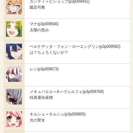
カンティ＝ビショップ(p3p009441)
鑑定司教
マナ(p3p009566)
太陽の恵み
ベルナデッタ・フォン・ローエングリン(p3p009582)
は？ちょろくないが？
レン(p3p009673)
メキュバエル＝A＝ヴェルフェ(p3p009768)
特異運命座標
キルシェ＝キルシュ(p3p009805)
光の聖女