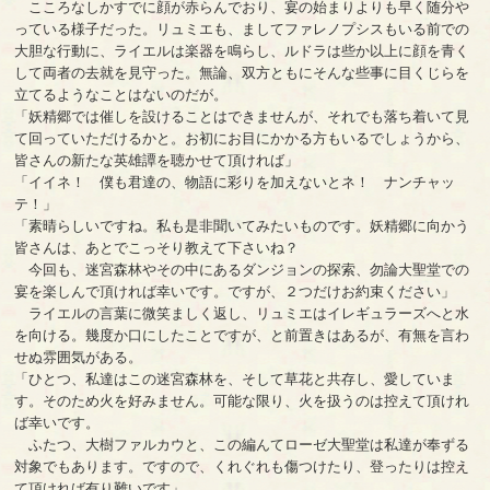
こころなしかすでに顔が赤らんでおり、宴の始まりよりも早く随分や
っている様子だった。リュミエも、ましてファレノプシスもいる前での
大胆な行動に、ライエルは楽器を鳴らし、ルドラは些か以上に顔を青く
して両者の去就を見守った。無論、双方ともにそんな些事に目くじらを
立てるようなことはないのだが。
「妖精郷では催しを設けることはできませんが、それでも落ち着いて見
て回っていただけるかと。お初にお目にかかる方もいるでしょうから、
皆さんの新たな英雄譚を聴かせて頂ければ」
「イイネ！ 僕も君達の、物語に彩りを加えないとネ！ ナンチャッ
テ！」
「素晴らしいですね。私も是非聞いてみたいものです。妖精郷に向かう
皆さんは、あとでこっそり教えて下さいね？
今回も、迷宮森林やその中にあるダンジョンの探索、勿論大聖堂での
宴を楽しんで頂ければ幸いです。ですが、２つだけお約束ください」
ライエルの言葉に微笑ましく返し、リュミエはイレギュラーズへと水
を向ける。幾度か口にしたことですが、と前置きはあるが、有無を言わ
せぬ雰囲気がある。
「ひとつ、私達はこの迷宮森林を、そして草花と共存し、愛していま
す。そのため火を好みません。可能な限り、火を扱うのは控えて頂けれ
ば幸いです。
ふたつ、大樹ファルカウと、この編んてローゼ大聖堂は私達が奉ずる
対象でもあります。ですので、くれぐれも傷つけたり、登ったりは控え
て頂ければ有り難いです」