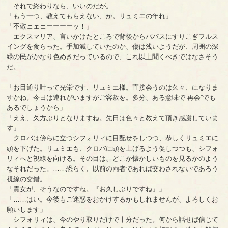
それで終わりなら、いいのだが。
「もう一つ、教えてもらえない、か。リュミエの年れ」
「不敬ェェェーーーーッ！」
エクスマリア、言いかけたところで背後からパパスにすりこぎフルス
イングを食らった。手加減していたのか、傷は浅いようだが、周囲の深
緑の民がかなり色めきだっているので、これ以上聞くべきではなさそう
だ。
「お目通り叶って光栄です、リュミエ様。直接会うのは久々、になりま
すかね。今日は連れがいますがご容赦を。多分、ある意味で”再会”でも
あるでしょうから」
「ええ、久方ぶりとなりますね。先日は色々と教えて頂き感謝していま
す」
クロバは傍らに立つシフォリィに目配せをしつつ、恭しくリュミエに
頭を下げた。リュミエも、クロバに頭を上げるよう促しつつも、シフォ
リィへと視線を向ける。その目は、どこか懐かしいものを見るかのよう
なそれだった。……恐らく、以前の両者であれば交わされないであろう
視線の交錯。
「貴女が、そうなのですね。『お久しぶりですね』」
「……はい。今後もご迷惑をおかけするかもしれませんが、よろしくお
願いします」
シフォリィは、今のやり取りだけで十分だった。何から話せば信じて