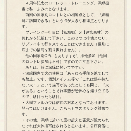
４周年記念のローレット・トレーニング、深緑担
当は私、ふみのとなります。
前回の国家別ロレトレとの相違点として、『妖精
郷に訪問できる』という点が大きな相違点となりま
す。
プレイング一行目に【妖精郷】or【迷宮森林】の
何れかを記載して下さい。この２つは排他となり、
リプレイ中で行き来することはできません（個別に
底までの描写を割り振れません）。
他の国家別OPにもありますが、排他参加（他国
のロレトレ参加は不可）ですのでご注意下さい。
あとは、特に深緑に於いてですが。
・深緑国内で火の使用は『あらゆる手段を以てして
も禁止』です。個別アイテム等で「これは熱を持た
ない火！」という描写があったとしても同じ。『火
がある』ということそれ事態が恐怖心を煽り立てる
ので、駄目ったら駄目。
・大樹ファルカウは信仰の対象となっております。
登ってはいけません。こちらもマスタリング対象で
す。
・その他、深緑に於いて度の超えた害意が認められ
なければ大体描写はされると思います。公序良俗に