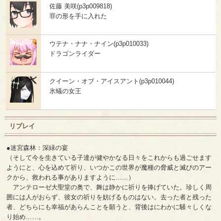
佐藤 美咲(p3p009818)
罪の形を手に入れた
ウテナ・ナナ・ナイン(p3p010033)
ドラゴンライダー
クイーン・オブ・アイスアント(p3p010044)
氷蟻の女王
リプレイ
●迷宮森林：深緑の宴
（そして今を生きている子達が健やかなる日々をこれからも過ごせます
ようにと、心を込めて祈り、いつかこの世界が魔種の脅威と滅びのアー
クから、救われる事がありますように……）
アンテローゼ大聖堂の奥で、舞は静かに祈りを捧げていた。珍しく周
囲には人がおらず、彼女の祈りを妨げるものはない。去った者と残った
者、どちらにも幸福があらんことを願うと、背後はにわかに騒々しくな
り始め……。