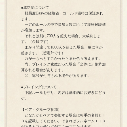
●成功度について
難易度Easyの経験値・ゴールド獲得は保証され
ます。
一定のルールの中で参加人数に応じて獲得経験値
が増加します。
それとは別に700人を超えた場合、大成功しま
す。（余録です）
まかり間違って1000人を超えた場合、更に何か
起きます。（想定外です）
万が一もっとすごかったらまた色々考えます。
尚、プレイング素敵だった場合『全体に』別枠加
算される場合があります。
又、称号が付与される場合があります。
●プレイングについて
下記ルールを守り、内容は基本的にお好きにどう
ぞ。
【ペア・グループ参加】
どなたかとペアで参加する場合は相手の名前とＩ
Ｄを記載してください。できればフルネーム＋ＩＤ
があるとマッチングがスムーズになります。