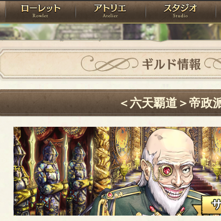
神殿
ローレット
アトリエ
raPartyProject
ギルド情報
＜六天覇道＞帝政