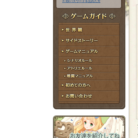
※ ID/パスワードを忘れた方
ア
ワ
ド
ー
レ
ド
ゲームガイド
ス
世界観
サイドストーリー
ゲームマニュアル
シナリオルール
アトリエルール
戦闘マニュアル
初めての方へ
お問い合わせ