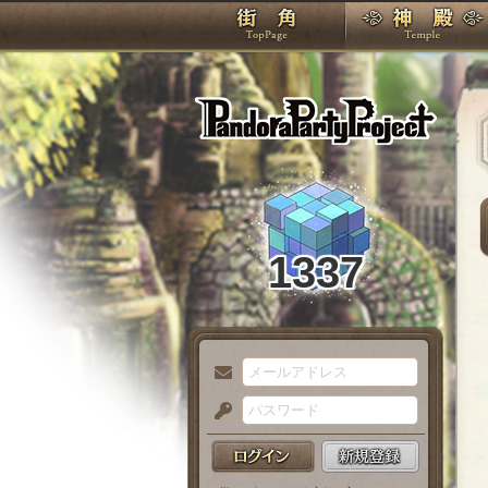
TOP
Pando
1337
メ
ー
パ
ル
ス