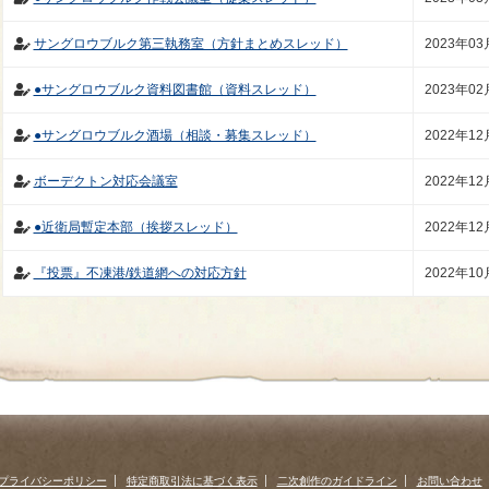
サングロウブルク第三執務室（方針まとめスレッド）
2023年03
●サングロウブルク資料図書館（資料スレッド）
2023年02
●サングロウブルク酒場（相談・募集スレッド）
2022年12
ボーデクトン対応会議室
2022年12
●近衛局暫定本部（挨拶スレッド）
2022年12
『投票』不凍港/鉄道網への対応方針
2022年10
プライバシーポリシー
特定商取引法に基づく表示
二次創作のガイドライン
お問い合わせ