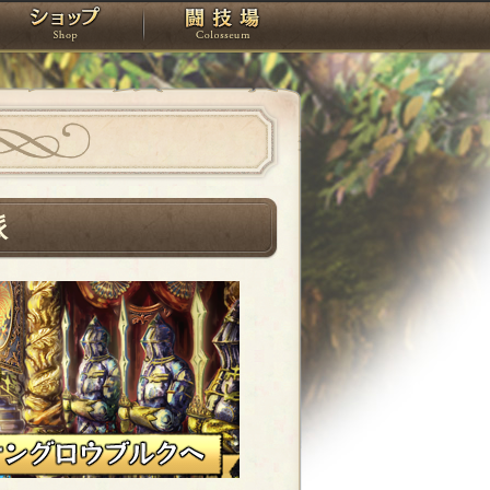
スタジオ
ショップ
闘技場
派