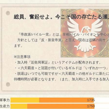
総員、奮起せよ。今こそ国の存亡たる瀬
『帝政派/バイル一党』とは、宰相バイル・バイオンを中心
方針としては『反・新皇帝派』と言え、現在は近隣の街サン
ます。
※注意事項
・加入時『近衛局軍証』というアイテムが配布されます。
・＜六天覇道＞と冠題が付いているギルドは「いずれか一つ
・脱退はいつでも可能ですが＜六天覇道＞の他ギルドに新たに
待機時間が必要となります。（また、加入時に入手できる加
軍事力
1735
生産力
1750