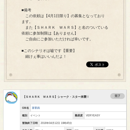
■備考
この依頼は【4月1日限り】の募集となっており
ます。
また【ＳＨＡＲＫ ＷＡＲＳ】と名のついている
依頼に参加制限は【ありません】
ご自由にご参加いただければ幸いです。
■このシナリオは嘘です【重要】
細けぇ事はいいんだよ！
完了
【ＳＨＡＲＫ ＷＡＲＳ】シャーク・スター来襲！
GM名
茶零四
種別
イベント
難易度
VERYEASY
冒険終了日時
2018年04月12日 19時45分