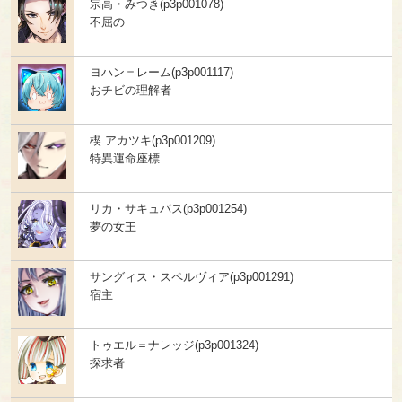
宗高・みつき(p3p001078)
不屈の
ヨハン＝レーム(p3p001117)
おチビの理解者
楔 アカツキ(p3p001209)
特異運命座標
リカ・サキュバス(p3p001254)
夢の女王
サングィス・スペルヴィア(p3p001291)
宿主
トゥエル＝ナレッジ(p3p001324)
探求者