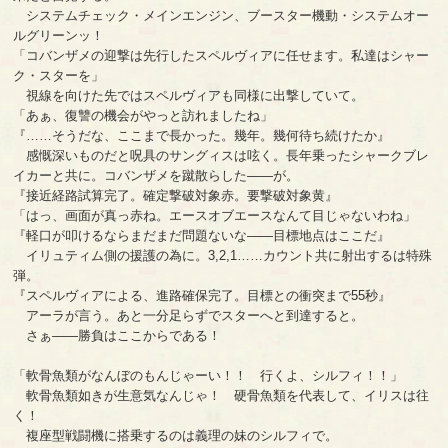
システムチェック・メインエンジン、ブースター機動・システムオー
ルグリーンッ！
「コバンザメの迎撃は先行したスペルヴィアに任せます。私達はシャー
ク・スターを」
視線を向けた先ではスペルヴィアも同様に出撃していて。
「あぁ、復讐の機会がやっと訪れましたね」
『……そうだな、ここまで長かった。幾年。幾何待ち続けたか』
感慨深いものだと呪具のサングィスは呟く。長年乗ったシャークブレ
イカーと共に。コバンザメを蹴散らした――が。
『接近経路試算完了。確定撃破対象赤。要撃破対象黄』
「はっ、画面が真っ赤ね。エースオブエースなんて目じゃないわね」
『軽口が叩けるならまだまだ問題ないな――目標地点はここだ』
イリュティム側の援護の為に。3,2,1……カウント共に射出するは特殊
弾。
『スペルヴィアによる、進路確保完了。目標との衝突まで55秒』
アーラが言う。あと一分足らずでスターへと到達すると。
さぁ――勝負はここからである！
「軟骨魚類がなんぼのもんじゃーい！！ 行くよ、シルフィ！！」
軟骨魚類如きが生意気なんじゃ！ 硬骨魚類を代表して、イリスは往
く！
複座型戦闘機に搭乗するのは義理の妹のシルフィで。