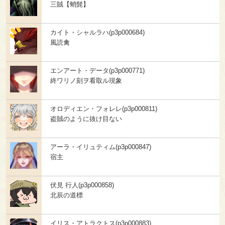
三賊【蛸髭】
カイト・シャルラハ(p3p000684)
風読禽
エンアート・データ(p3p000771)
終ワリノ刻ヲ看取ル現象
オロディエン・フォレレ(p3p000811)
盗賊のように抜け目ない
アーラ・イリュティム(p3p000847)
宿主
伏見 行人(p3p000858)
北辰の道標
イリス・アトラクトス(p3p000883)