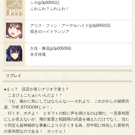
シロ(p3p005011)
ふわふわ？ふわふわ！
アリス・フィン・アーデルハイド(p3p005015)
煌きのハイドランジア
久住・舞花(p3p005056)
氷月玲瓏
リプレイ
●えっ？ 設定が各シナリオで違う？
こまけぇこたぁいいんだよ！！
「うむ、確かに気にしてはならんな――それより、これがわしの秘密兵
器、THE BTOOOMじゃ！」
行くぞ、ポチよ！ とギフトの鮫に声を掛けるのは潮だ。一見座布団
にしか見えないが、飛行装置と戦闘用の武器を備えただけでなく、当た
り判定も超神秘的な事象により小さくする為、空中戦に特化した新世代
の座布団なのである！ カッケェ！