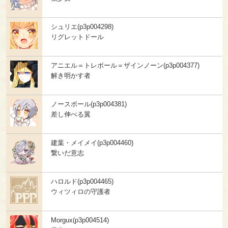
シュリエ(p3p004298)
リグレットドール
アニエル＝トレボール＝ザインノーン(p3p004377)
解き明かす者
ノースポール(p3p004381)
差し伸べる翼
建葉・メイメイ(p3p004460)
繋いだ意志
ハロルド(p3p004465)
ウィツィロの守護者
Morgux(p3p004514)