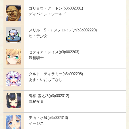
ゴリョウ・クートン(p3p002081)
ディバイン・シールド
メリル・S・アステロイデア(p3p002220)
ヒトデ少女
セティア・レイス(p3p002263)
妖精騎士
タルト・ティラミー(p3p002298)
あま～いおもてなし
鬼桜 雪之丞(p3p002312)
白秘夜叉
美面・水城(p3p002313)
イージス