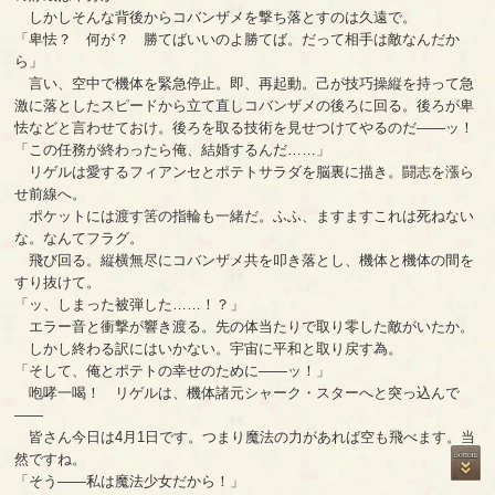
しかしそんな背後からコバンザメを撃ち落とすのは久遠で。
「卑怯？ 何が？ 勝てばいいのよ勝てば。だって相手は敵なんだか
ら」
言い、空中で機体を緊急停止。即、再起動。己が技巧操縦を持って急
激に落としたスピードから立て直しコバンザメの後ろに回る。後ろが卑
怯などと言わせておけ。後ろを取る技術を見せつけてやるのだ――ッ！
「この任務が終わったら俺、結婚するんだ……」
リゲルは愛するフィアンセとポテトサラダを脳裏に描き。闘志を漲ら
せ前線へ。
ポケットには渡す筈の指輪も一緒だ。ふふ、ますますこれは死ねない
な。なんてフラグ。
飛び回る。縦横無尽にコバンザメ共を叩き落とし、機体と機体の間を
すり抜けて。
「ッ、しまった被弾した……！？」
エラー音と衝撃が響き渡る。先の体当たりで取り零した敵がいたか。
しかし終わる訳にはいかない。宇宙に平和と取り戻す為。
「そして、俺とポテトの幸せのために――ッ！」
咆哮一喝！ リゲルは、機体諸元シャーク・スターへと突っ込んで
――
皆さん今日は4月1日です。つまり魔法の力があれば空も飛べます。当
然ですね。
「そう――私は魔法少女だから！」