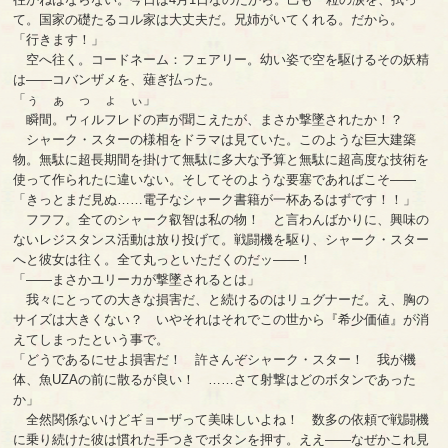
て。国家の礎たるコル家は大丈夫だ。兄姉がいてくれる。だから。
「行きます！」
空へ往く。コードネーム：フェアリー。幼い姿で空を駆けるその妖精
は――コバンザメを、薙ぎ払った。
「ぅ ぁ っ ょ ぃ」
瞬間。ウィルフレドの声が聞こえたが、まさか撃墜されたか！？
シャーク・スターの様相をドラマは見ていた。このような巨大建築
物。無駄に超長期間を掛けて無駄に多大な予算と無駄に超高度な技術を
使って作られたに違いない。そしてそのような要塞であればこそ――
「きっとまだ見ぬ……電子なシャーク書籍が一杯あるはずです！！」
フフフ。全てのシャーク叡智は私の物！ と言わんばかりに、興味の
ないレジスタンス活動は放り投げて。戦闘機を駆り、シャーク・スター
へと彼女は往く。全て丸っといただくのだッ――！
「――まさかユリーカが撃墜されるとは」
我々にとっての大きな損害だ、と続けるのはリュグナーだ。え、胸の
サイズは大きくない？ いやそれはそれでこの世から『希少価値』が消
えてしまったという事で。
「どうであるにせよ損害だ！ 許さんぞシャーク・スター！ 我が機
体、魚UZAの前に散るが良い！ ……さて射撃はどのボタンであった
か」
全然関係ないけどギョーザって美味しいよね！ 数多の依頼で戦闘機
に乗り続けた彼は慣れた手つきでボタンを押す。ええ――なぜかこれ見