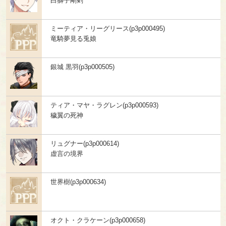
白獅子剛剣
ミーティア・リーグリース(p3p000495)
竜騎夢見る兎娘
銀城 黒羽(p3p000505)
ティア・マヤ・ラグレン(p3p000593)
穢翼の死神
リュグナー(p3p000614)
虚言の境界
世界樹(p3p000634)
オクト・クラケーン(p3p000658)