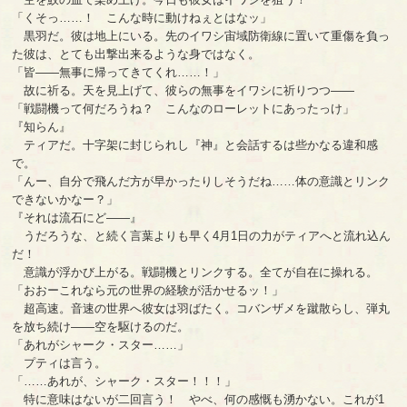
「くそっ……！ こんな時に動けねぇとはなッ」
黒羽だ。彼は地上にいる。先のイワシ宙域防衛線に置いて重傷を負っ
た彼は、とても出撃出来るような身ではなく。
「皆――無事に帰ってきてくれ……！」
故に祈る。天を見上げて、彼らの無事をイワシに祈りつつ――
「戦闘機って何だろうね？ こんなのローレットにあったっけ」
『知らん』
ティアだ。十字架に封じられし『神』と会話するは些かなる違和感
で。
「んー、自分で飛んだ方が早かったりしそうだね……体の意識とリンク
できないかなー？」
『それは流石にど――』
うだろうな、と続く言葉よりも早く4月1日の力がティアへと流れ込ん
だ！
意識が浮かび上がる。戦闘機とリンクする。全てが自在に操れる。
「おおーこれなら元の世界の経験が活かせるッ！」
超高速。音速の世界へ彼女は羽ばたく。コバンザメを蹴散らし、弾丸
を放ち続け――空を駆けるのだ。
「あれがシャーク・スター……」
プティは言う。
「……あれが、シャーク・スター！！！」
特に意味はないが二回言う！ やべ、何の感慨も湧かない。これが1