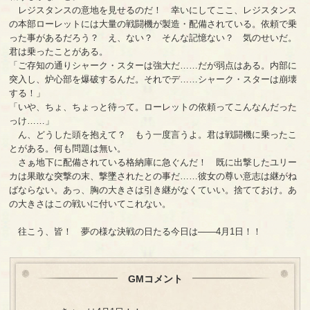
レジスタンスの意地を見せるのだ！ 幸いにしてここ、レジスタンス
の本部ローレットには大量の戦闘機が製造・配備されている。依頼で乗
った事があるだろう？ え、ない？ そんな記憶ない？ 気のせいだ。
君は乗ったことがある。
「ご存知の通りシャーク・スターは強大だ……だが弱点はある。内部に
突入し、炉心部を爆破するんだ。それでデ……シャーク・スターは崩壊
する！」
「いや、ちょ、ちょっと待って。ローレットの依頼ってこんなんだった
っけ……」
ん、どうした頭を抱えて？ もう一度言うよ。君は戦闘機に乗ったこ
とがある。何も問題は無い。
さぁ地下に配備されている格納庫に急ぐんだ！ 既に出撃したユリー
カは果敢な突撃の末、撃墜されたとの事だ……彼女の尊い意志は継がね
ばならない。あっ、胸の大きさは引き継がなくていい。捨てておけ。あ
の大きさはこの戦いに付いてこれない。
往こう、皆！ 夢の様な決戦の日たる今日は――4月1日！！
GMコメント