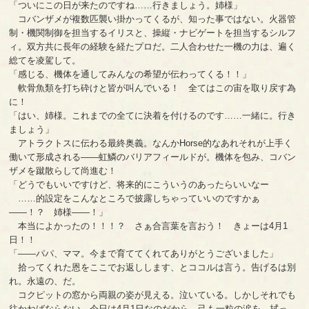
「ついにこの日が来たのですね……行きましょう。姉様」
コバンザメが複数匹襲い掛かってくるが、知った事ではない。火器管
制・機関制御を担当するイリスと、操縦・ナビゲートを担当するシルフ
ィ。双方共に長年の経験を経たプロだ。二人合わせた一機の力は、遍く
総てを凌駕して。
「感じる、機体を通してみんなの希望が伝わってくる！！」
軟骨魚類を打ち砕けと皆が叫んでいる！ 全てはこの宙を取り戻す為
に！
「はい、姉様。これまでの全てに決着を付けるのです……一緒に。行き
ましょう」
アトラクトスに伝わる最終奥義。なんかHorse的なあれそれが上手く
働いて形成される――虹鱗のバリアフィールドが。機体を包み、コバン
ザメを蹴散らして尚進む！
「どうでもいいですけど、将来的にこういうのあったらいいなー
……的設定をこんなところで披露しちゃっていいのですかぁ
――！？ 姉様――！」
本当によかったの！！！？ さぁ合言葉を言おう！ きょーは4月1
日！！
「――パパ、ママ。今まで育ててくれてありがとうございました」
拾ってくれた恩をここでお返しします、とココルは言う。告げるは別
れ。永遠の、だ。
コクピットの窓から両親の姿が見える。泣いている。しかしそれでも
往かねばならない。今日は4月1日なのだから。己も一粒の涙を、拭っ