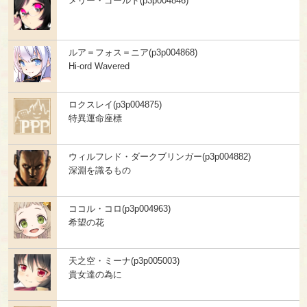
メリー・ゴールド(p3p004846)
ルア＝フォス＝ニア(p3p004868)
Hi-ord Wavered
ロクスレイ(p3p004875)
特異運命座標
ウィルフレド・ダークブリンガー(p3p004882)
深淵を識るもの
ココル・コロ(p3p004963)
希望の花
天之空・ミーナ(p3p005003)
貴女達の為に