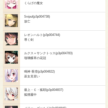
くらげの魔女
Svipul(p3p004738)
放亡
レオンハルト(p3p004744)
導く剣
ルクス＝サンクトゥス(p3p004783)
瑠璃蝶草の花冠
鳴神 香澄(p3p004822)
巫女見習い
最上・Ｃ・狐耶(p3p004837)
狐狸霧中