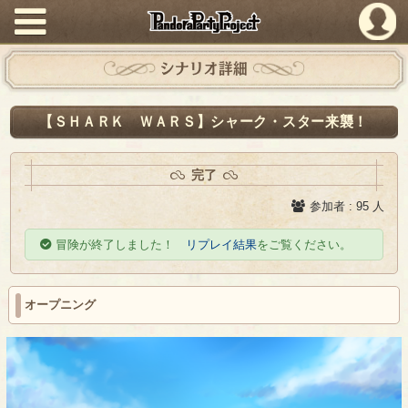
PandoraPartyProject
シナリオ詳細
【ＳＨＡＲＫ ＷＡＲＳ】シャーク・スター来襲！
完了
参加者 : 95 人
冒険が終了しました！
リプレイ結果
をご覧ください。
オープニング