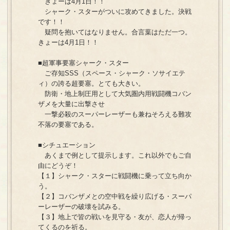
きょーは4月1日！！
シャーク・スターがついに攻めてきました。決戦
です！！
疑問を抱いてはなりません。合言葉はただ一つ。
きょーは4月1日！！
■超軍事要塞シャーク・スター
ご存知SSS（スペース・シャーク・ソサイエテ
ィ）の誇る超要塞。とても大きい。
防衛・地上制圧用として大気圏内用戦闘機コバン
ザメを大量に出撃させ
一撃必殺のスーパーレーザーも兼ねそろえる難攻
不落の要塞である。
■シチュエーション
あくまで例として提示します。これ以外でもご自
由にどうぞ！
【１】シャーク・スターに戦闘機に乗って立ち向か
う。
【２】コバンザメとの空中戦を繰り広げる・スーパ
ーレーザーの破壊を試みる。
【３】地上で皆の戦いを見守る・友が、恋人が帰っ
てくるのを祈る。