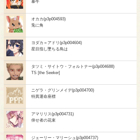
暴牛
オカカ(p3p004593)
兎に角
ヨダカ＝アドリ(p3p004604)
星目指し墜ちる鳥は
タツミ・サイトウ・フォルトナー(p3p004688)
TS [the Seeker]
ニゲラ・グリンメイデ(p3p004700)
特異運命座標
アマリリス(p3p004731)
倖せ者の花束
ジェーリー・マリーシュ(p3p004737)