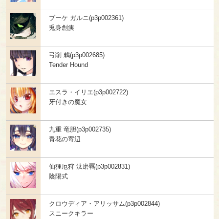
ブーケ ガルニ(p3p002361)
兎身創痍
弓削 鶫(p3p002685)
Tender Hound
エスラ・イリエ(p3p002722)
牙付きの魔女
九重 竜胆(p3p002735)
青花の寄辺
仙狸厄狩 汰磨羈(p3p002831)
陰陽式
クロウディア・アリッサム(p3p002844)
スニークキラー