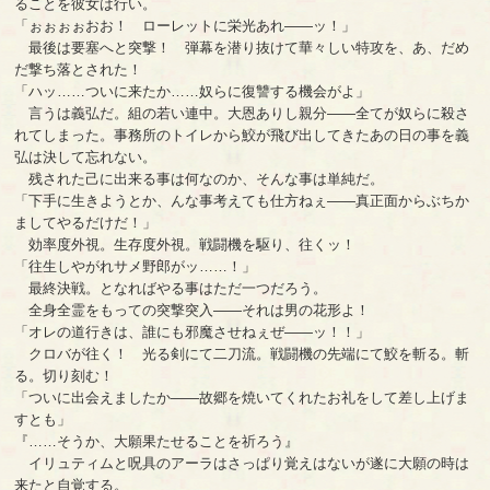
ることを彼女は行い。
「ぉぉぉぉおお！ ローレットに栄光あれ――ッ！」
最後は要塞へと突撃！ 弾幕を潜り抜けて華々しい特攻を、あ、だめ
だ撃ち落とされた！
「ハッ……ついに来たか……奴らに復讐する機会がよ」
言うは義弘だ。組の若い連中。大恩ありし親分――全てが奴らに殺さ
れてしまった。事務所のトイレから鮫が飛び出してきたあの日の事を義
弘は決して忘れない。
残された己に出来る事は何なのか、そんな事は単純だ。
「下手に生きようとか、んな事考えても仕方ねぇ――真正面からぶちか
ましてやるだけだ！」
効率度外視。生存度外視。戦闘機を駆り、往くッ！
「往生しやがれサメ野郎がッ……！」
最終決戦。となればやる事はただ一つだろう。
全身全霊をもっての突撃突入――それは男の花形よ！
「オレの道行きは、誰にも邪魔させねぇぜ――ッ！！」
クロバが往く！ 光る剣にて二刀流。戦闘機の先端にて鮫を斬る。斬
る。切り刻む！
「ついに出会えましたか――故郷を焼いてくれたお礼をして差し上げま
すとも」
『……そうか、大願果たせることを祈ろう』
イリュティムと呪具のアーラはさっぱり覚えはないが遂に大願の時は
来たと自覚する。