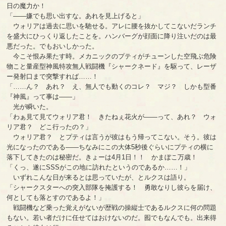
日の魔力か！
「――嫌でも思い出すな。あれを見上げると」
ウォリアは過去に思いを馳せる。アレに腰を抜かしてこないだランチ
を盛大にひっくり返したことを。ハンバーグが顔面に降り注いだのは最
悪だった。でもおいしかった。
今こそ恨み果たす時。メカニックのプティがチューンした空飛ぶ危険
物こと量産型神風特攻無人戦闘機『シャークネード』を駆って、レーザ
ー発射口まで突撃すれば……！
「……ん？ あれ？ え、無人でも動くのコレ？ マジ？ しかも型番
『神風』って事は――」
光が瞬いた。
「わぁ見て見てウォリア君！ きたねぇ花火が――って、あれ？ ウォ
リア君？ どこ行ったの？」
ウォリア君？ とプティは言うが彼はもう帰ってこない。そう。彼は
光になったのである――ちなみにこの大体5秒後ぐらいにプティの横に
落下してきたのは秘密だ。きょーは4月1日！！ かまぼこ万歳！
「くっ、遂にSSSがこの地に訪れたというのであるか……！」
いずれこんな日が来るとは思っていたが、とルクスは語り。
「シャークスターへの突入部隊を掩護する！ 勇敢なりし彼らを届け、
何としても落とすのであるよ！」
戦闘機など乗った覚えがないが歴戦の操縦士であるルクスに何の問題
もない。若い者だけに任せてはおけないのだ。囮でもなんでも。出来得