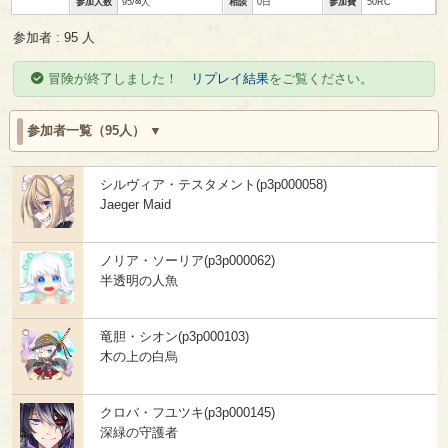
参加人数
95/∞人
相談
0日
参加費
50RC
参加者 : 95 人
冒険が終了しました！
リプレイ結果
をご覧ください。
参加者一覧（95人）
シルヴィア・テスタメント(p3p000058)
Jaeger Maid
ノリア・ソーリア(p3p000062)
半透明の人魚
竜胆・シオン(p3p000103)
木の上の白烏
クロバ・フユツキ(p3p000145)
深緑の守護者