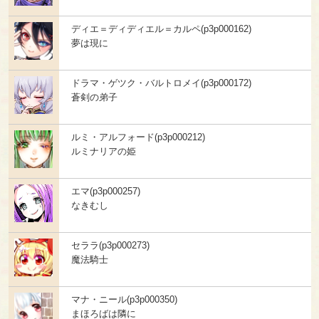
ディエ＝ディディエル＝カルペ(p3p000162)
夢は現に
ドラマ・ゲツク・バルトロメイ(p3p000172)
蒼剣の弟子
ルミ・アルフォード(p3p000212)
ルミナリアの姫
エマ(p3p000257)
なきむし
セララ(p3p000273)
魔法騎士
マナ・ニール(p3p000350)
まほろばは隣に