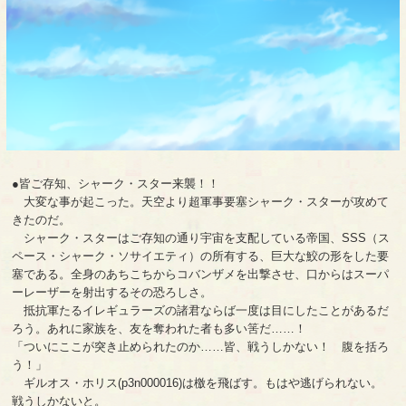
●皆ご存知、シャーク・スター来襲！！
大変な事が起こった。天空より超軍事要塞シャーク・スターが攻めて
きたのだ。
シャーク・スターはご存知の通り宇宙を支配している帝国、SSS（ス
ペース・シャーク・ソサイエティ）の所有する、巨大な鮫の形をした要
塞である。全身のあちこちからコバンザメを出撃させ、口からはスーパ
ーレーザーを射出するその恐ろしさ。
抵抗軍たるイレギュラーズの諸君ならば一度は目にしたことがあるだ
ろう。あれに家族を、友を奪われた者も多い筈だ……！
「ついにここが突き止められたのか……皆、戦うしかない！ 腹を括ろ
う！」
ギルオス・ホリス(p3n000016)は檄を飛ばす。もはや逃げられない。
戦うしかないと。