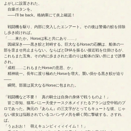
よがしに設置された、
自爆ボタンを。
――I'll be back。格納庫にて炎上確認！
戦闘機を駆り、内部に突入したエンアート。その後は警備の鮫を排除
し歩き続ければ。
「……来たか。Horseは私と共にあり……」
因縁深き――黒き鮫と対峙する。巨大なるHorseの応酬は、船体の一
部を歪ませ尚止まらない。ならばとDHAを振るい接近戦を仕掛けるが、
これもまた互角。その内に歩まされた道のりは船体の深い所にまで誘導
され。
「成程……これもまたHorseの意思、か」
精神統一。長年に渡り極めたHorseを増大。襲い掛かる黒き鮫が迫り
――
瞬間。部屋は莫大なるHorseに包まれた。
「戦闘機など不要！ 真の騎士は自身の身体で戦うものよ！」
皆ご存知、猫耳バニー天使ナースク水メイドたるアランは空中戦のプ
ロであった。胸元の『あらん』の三文字がとってもキュートな彼、じゃ
ない彼女は悩殺されているコバンザメ共を瞬く間に撃破する。さすれ
ば。
「うぉおお！ 萌えキュンビィィィイイム！！」