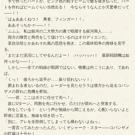
手で作ったハートが、ピンク色の粒子ビームで敵を薙ぎ払った。ハー
トを作ればビームぐらい当然出る！ 今ならそうなんとか天驚拳だって
――！！
「ばぁああくねつ！ 勇者、フィンガー！！」
ああそっちかァ――！！
「ふふふ、私は銀河の二大勢力の裏で暗躍する銀河商人……」
両方の陣営と商売をして儲けているのはオロディエンだ。
某自治領とかあれそれ風の思惑を抱き、この最終戦争の推移を見守
る。
「まだまだ泥沼にしてやるんだよー！ ハッハッハ！ 最新戦闘機は如
何っかな――！」
しかし――全ての戦線が順調ではない。物量は向こうにあり、であれ
ば。
「くっ！ 後ろから追手が……振り切れないッ！」
囲まれる者もいるのだ。レーダーを見たセララは後方から迫るコバン
ザメの群れに危機を察知。
「――皆、ここはボクに任せて先へ！」
故にUターン。同胞を先に行かせ、己だけが群れへと突進する。
何をしている！ という声が無線から聞こえるが。心配いらないよと
即座に言葉を。無線を叩き切って。
「別に、アレを全部倒してしまっても構わないよねっ」
一度言ってみたかったんだ。いくぞシャーク・スター――コバンザメ
の貯蔵は十分か！