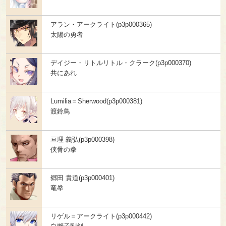
アラン・アークライト(p3p000365)
太陽の勇者
デイジー・リトルリトル・クラーク(p3p000370)
共にあれ
Lumilia＝Sherwood(p3p000381)
渡鈴鳥
亘理 義弘(p3p000398)
侠骨の拳
郷田 貴道(p3p000401)
竜拳
リゲル＝アークライト(p3p000442)