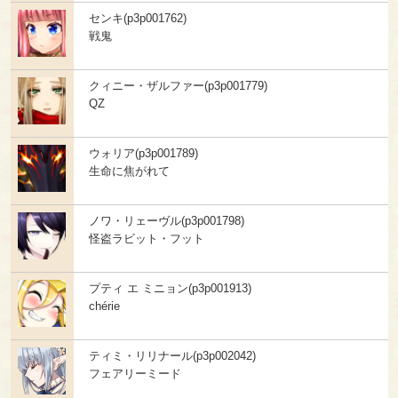
センキ(p3p001762)
戦鬼
クィニー・ザルファー(p3p001779)
QZ
ウォリア(p3p001789)
生命に焦がれて
ノワ・リェーヴル(p3p001798)
怪盗ラビット・フット
プティ エ ミニョン(p3p001913)
chérie
ティミ・リリナール(p3p002042)
フェアリーミード