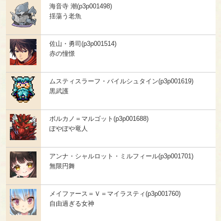
海音寺 潮(p3p001498)
揺蕩う老魚
佐山・勇司(p3p001514)
赤の憧憬
ムスティスラーフ・バイルシュタイン(p3p001619)
黒武護
ボルカノ＝マルゴット(p3p001688)
ぽやぽや竜人
アンナ・シャルロット・ミルフィール(p3p001701)
無限円舞
メイファース＝Ｖ＝マイラスティ(p3p001760)
自由過ぎる女神