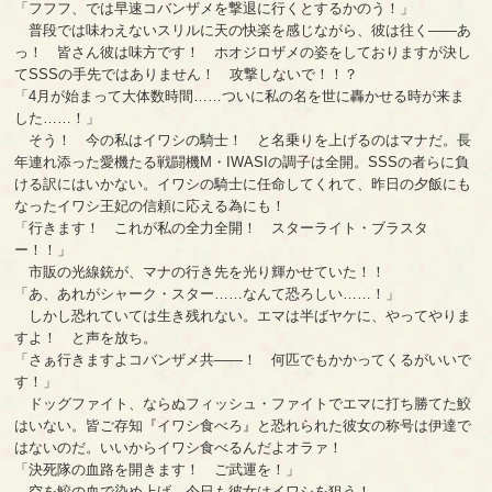
「フフフ、では早速コバンザメを撃退に行くとするかのう！」
普段では味わえないスリルに天の快楽を感じながら、彼は往く――あ
っ！ 皆さん彼は味方です！ ホオジロザメの姿をしておりますが決し
てSSSの手先ではありません！ 攻撃しないで！！？
「4月が始まって大体数時間……ついに私の名を世に轟かせる時が来ま
した……！」
そう！ 今の私はイワシの騎士！ と名乗りを上げるのはマナだ。長
年連れ添った愛機たる戦闘機M・IWASIの調子は全開。SSSの者らに負
ける訳にはいかない。イワシの騎士に任命してくれて、昨日の夕飯にも
なったイワシ王妃の信頼に応える為にも！
「行きます！ これが私の全力全開！ スターライト・ブラスタ
ー！！」
市販の光線銃が、マナの行き先を光り輝かせていた！！
「あ、あれがシャーク・スター……なんて恐ろしい……！」
しかし恐れていては生き残れない。エマは半ばヤケに、やってやりま
すよ！ と声を放ち。
「さぁ行きますよコバンザメ共――！ 何匹でもかかってくるがいいで
す！」
ドッグファイト、ならぬフィッシュ・ファイトでエマに打ち勝てた鮫
はいない。皆ご存知『イワシ食べろ』と恐れられた彼女の称号は伊達で
はないのだ。いいからイワシ食べるんだよオラァ！
「決死隊の血路を開きます！ ご武運を！」
空を鮫の血で染め上げ。今日も彼女はイワシを狙う！