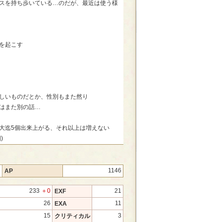
スを持ち歩いている…のだが、最近は使う様
を起こす
しいものだとか、性別もまた然り
はまた別の話…
大迄5個出来上がる、それ以上は増えない
)
7
1146
AP
233
＋0
21
EXF
26
11
EXA
15
3
クリティカル