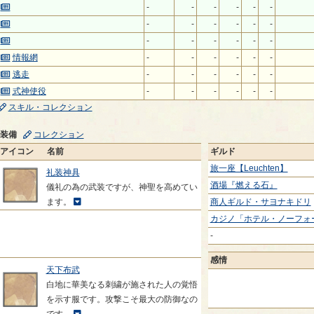
-
-
-
-
-
-
-
-
-
-
-
-
-
-
-
-
-
-
情報網
-
-
-
-
-
-
逃走
-
-
-
-
-
-
式神使役
-
-
-
-
-
-
スキル・コレクション
装備
コレクション
アイコン
名前
ギルド
旅一座【Leuchten】
礼装神具
酒場『燃える石』
儀礼の為の武装ですが、神聖を高めてい
ます。
商人ギルド・サヨナキドリ
カジノ「ホテル・ノーフォ
-
感情
天下布武
白地に華美なる刺繍が施された人の覚悟
を示す服です。攻撃こそ最大の防御なの