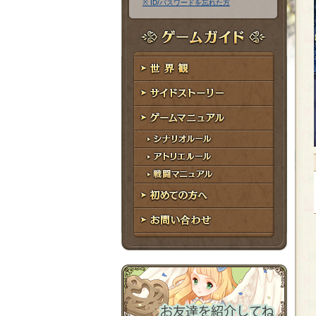
※ ID/パスワードを忘れた方
ア
ワ
ド
ー
レ
ド
ゲームガイド
ス
世界観
サイドストーリー
ゲームマニュアル
シナリオルール
アトリエルール
戦闘マニュアル
初めての方へ
お問い合わせ