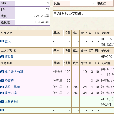
59
33
STP
反応
機動力
43
SP
その他パッシブ効果：
バランス型
成長
11264/540
経験値
クラス名
基本
消費
威力
命中
CT
FB
その他
HP+10
旅人
-
-
-
-
-
-
礎行動に
エスプリ名
基本
消費
威力
命中
CT
FB
その他
渡り鳥
-
-
-
-
-
-
HP+25
スキル名
基本
消費
威力
命中
CT
FB
その他
神特レ：
或る詩人の唄
付特特
100
-
19
3
10
4、【
付
治癒符
神至単
60
-
-
3
10
神至単：A
式符・黒鴉
神中単
60
293
24
4
10
神中単：A
運命の糸
神中単
100
253
34
3
10
神中単：A
CP+6、
上限解放I
-
-
-
-
-
-
解放IV
-
-
-
-
-
-