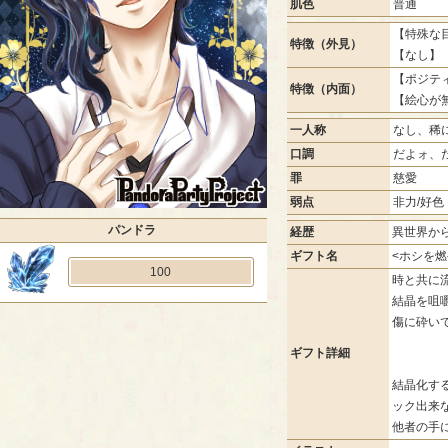
肌色
普通
【特殊な目
特徴（外見）
【なし】
【ポジティ
特徴（内面）
【絵心が
一人称
なし、稀
口調
だよォ、
罪
慈愛
弱点
非力/好色
パンドラ
経歴
異世界か
ギフト名
<ホシを燃
100
時と共に
結晶を咀
傷に砕い
ギフト詳細
結晶化す
ック出来
他者の手