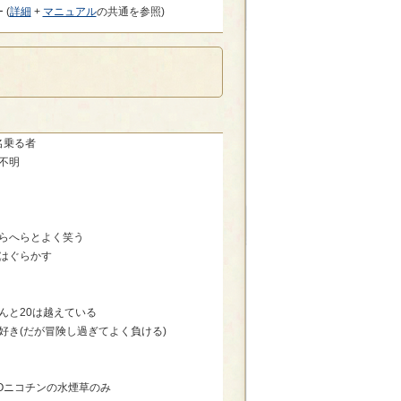
 (
詳細
+
マニュアル
の共通を参照)
名乗る者
不明
らへらとよく笑う
はぐらかす
んと20は越えている
好き(だが冒険し過ぎてよく負ける)
Oニコチンの水煙草のみ