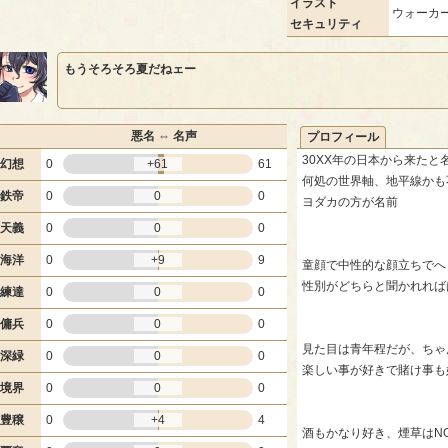
イラスト
ウォーカー
セキュリティ
もうそろそろ夏だねェー
悪名 ⇔ 名声
プロフィール
30XX年の日本から来たと
幻想
0
+61
61
何処の世界軸、地平線かも
鉄帝
0
0
0
ヨダカの方が名前
天義
0
0
0
海洋
0
+9
9
童顔で中性的な顔立ちでへ
性別がどちらと聞かれれば
練達
0
0
0
傭兵
0
0
0
見た目は青年程だが、ちゃ
深緑
0
0
0
楽しい事が好きで賭け事も
境界
0
0
0
豊穣
0
+4
4
酒もかなり好き、煙草はN