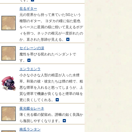
です。
在るギター
元の世界から持って来ていたSGという
種類のギター。 ヨダカの瞳に似た藍色
をベースに星屑の様に煌いて見えるボデ
ィを持つ。ネックの根元が一度折れたの
か、直された形跡が見える。
セイレーンの涙
魔性を帯びる呪われたペンダントで
す。
エンラエンラ
小さな小さな人型の精霊が入った水煙
草。和装の彼・彼女たちは煙の精で、粗
悪な煙草を入れると怒ってしまうが、上
質な煙草で機嫌が良くなると煙草の味を
更に良くしてくれる。
夜光蝶セレーネ
薄く光る蝶の髪留め。誘蛾の如く良識か
ら逸脱しやすくなります。
南瓜ランタン