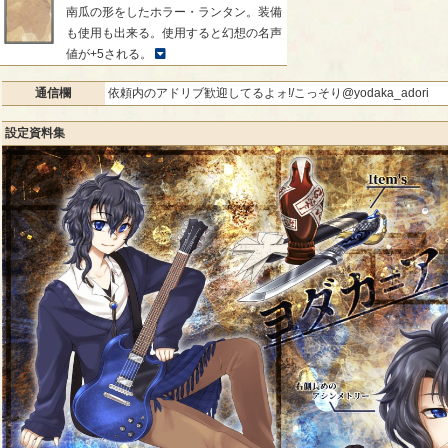
南瓜の形をしたホラー・ランタン。装備
も使用も出来る。使用すると幻想の名声
値が+5される。
通信欄
依頼内のアドリブ歓迎してるよォ!/こっそり@yodaka_adori
設定資料集