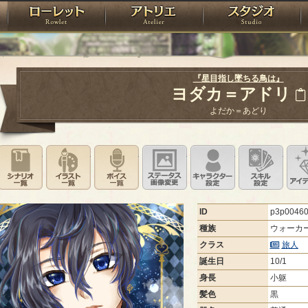
神殿
ローレット
アトリエ
raPartyProject
『星目指し墜ちる鳥は』
ヨダカ＝アドリ
よだか＝あどり
シナリオ一覧
イラスト一覧
ボイス一覧
ステータス画像変更
キャラクター設
スキ
ID
p3p0046
種族
ウォーカ
クラス
旅人
誕生日
10/1
身長
小躯
髪色
黒