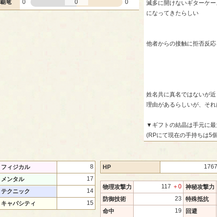
覇竜
0
0
0
滅多に開けないギターケー
になってきたらしい
他者からの接触に拒否反応
姓名共に真名ではないが近
理由があるらしいが、それ
▼ギフトの結晶は手元に最
(RPにて現在の手持ちは5個
8
176
フィジカル
HP
17
メンタル
117
＋0
物理攻撃力
神秘攻撃力
14
テクニック
23
防御技術
特殊抵抗
15
キャパシティ
19
命中
回避