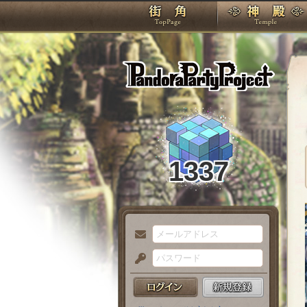
TOP
Pando
1337
メ
ー
パ
ル
ス