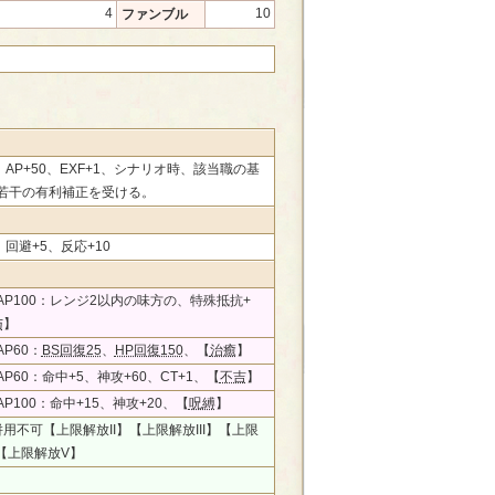
4
10
ファンブル
0、AP+50、EXF+1、シナリオ時、該当職の基
若干の有利補正を受ける。
0、回避+5、反応+10
AP100：レンジ2以内の味方の、特殊抵抗+
与
】
P60：
BS回復25
、
HP回復150
、【
治癒
】
P60：命中+5、神攻+60、CT+1、【
不吉
】
P100：命中+15、神攻+20、【
呪縛
】
併用不可【上限解放II】【上限解放III】【上限
】【上限解放V】