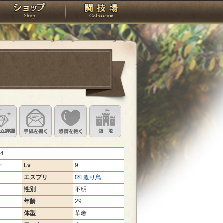
スタジオ
ショップ
闘技場
定
ル設定
アイテム詳細
手紙を書く
このキャラクターに感情を抱く
領地を見る
04
ー
Lv
9
エスプリ
渡り鳥
性別
不明
年齢
29
体型
華奢