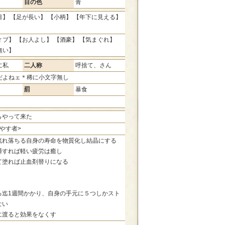
目の色
青
】 【足が長い】 【小柄】 【年下に見える】
ブ】 【お人よし】 【酒豪】 【気まぐれ】
無い】
に私
二人称
呼捨て、さん
だよねェ＊稀に小文字無し
罰
暴食
らやって来た
やす者>
流れ落ちる自身の寿命を物質化し結晶にする
嚼すれば軽い疲労は癒し
て塗れば止血剤替りになる
る迄1週間かかり、自身の手元に５つしかスト
ない
に渡ると効果をなくす