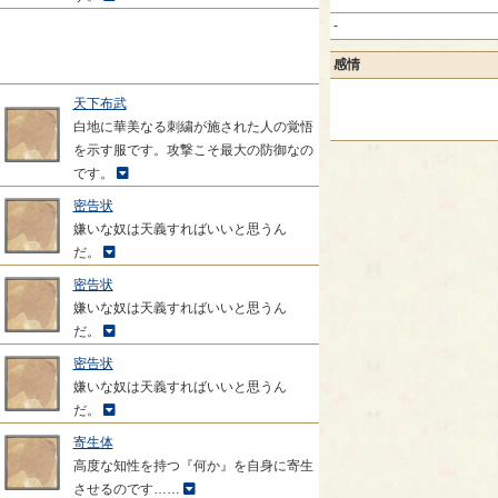
-
感情
天下布武
白地に華美なる刺繍が施された人の覚悟
を示す服です。攻撃こそ最大の防御なの
です。
密告状
嫌いな奴は天義すればいいと思うん
だ。
密告状
嫌いな奴は天義すればいいと思うん
だ。
密告状
嫌いな奴は天義すればいいと思うん
だ。
寄生体
高度な知性を持つ『何か』を自身に寄生
させるのです……