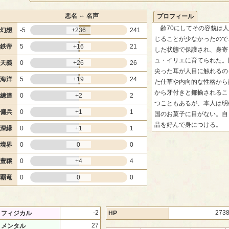
悪名 ⇔ 名声
プロフィール
齢70にしてその容貌は人
幻想
-5
+236
241
じることが少なかったので
鉄帝
5
+16
21
した状態で保護され、身寄
ュ・イリエに育てられた。
天義
0
+26
26
尖った耳が人目に触れるの
海洋
5
+19
24
た仕草や内向的な性格から
から牙付きと揶揄されるこ
練達
0
+2
2
つこともあるが、本人は明
傭兵
0
+1
1
国のお菓子に目がない。自
品を好んで身につける。
深緑
0
+1
1
境界
0
0
0
豊穣
0
+4
4
覇竜
0
0
0
-2
273
フィジカル
HP
27
メンタル