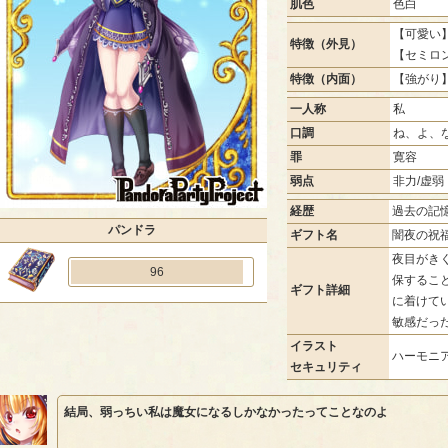
肌色
色白
【可愛い】
特徴（外見）
【セミロ
特徴（内面）
【強がり】
一人称
私
口調
ね、よ、
罪
寛容
弱点
非力/虚弱
経歴
過去の記
パンドラ
ギフト名
闇夜の祝
夜目がき
96
保するこ
ギフト詳細
に着けて
敏感だっ
イラスト
ハーモニア
セキュリティ
結局、弱っちい私は魔女になるしかなかったってことなのよ