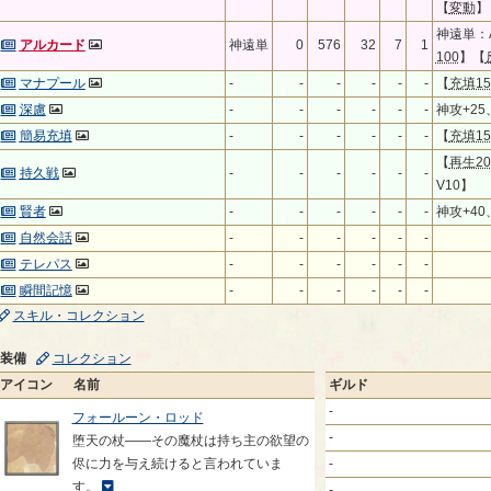
【
変動
】
神遠単：A
アルカード
神遠単
0
576
32
7
1
100
】【
マナプール
-
-
-
-
-
-
【
充填15
深慮
-
-
-
-
-
-
神攻+25
簡易充填
-
-
-
-
-
-
【
充填15
【
再生20
持久戦
-
-
-
-
-
-
V10】
賢者
-
-
-
-
-
-
神攻+40
自然会話
-
-
-
-
-
-
テレパス
-
-
-
-
-
-
瞬間記憶
-
-
-
-
-
-
スキル・コレクション
装備
コレクション
アイコン
名前
ギルド
-
フォールーン・ロッド
-
堕天の杖――その魔杖は持ち主の欲望の
侭に力を与え続けると言われていま
-
す。
-