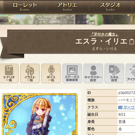
神殿
ローレット
アトリエ
raPartyProject
『牙付きの魔女』
エスラ・イリエ
えすら・いりえ
シナリオ一覧
イラスト一覧
ボイス一覧
ステータス画像変更
キャラクター設
スキ
ID
p3p0027
種族
ハーモニ
クラス
ザーヴ
誕生日
8/21
身長
普通
髪色
金