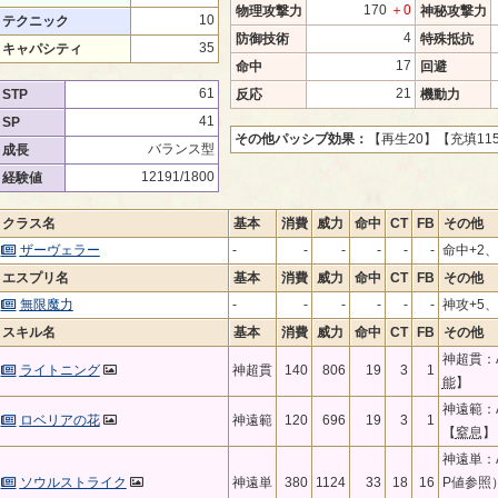
170
＋0
物理攻撃力
神秘攻撃力
10
テクニック
4
防御技術
特殊抵抗
35
キャパシティ
17
命中
回避
61
21
STP
反応
機動力
41
SP
その他パッシブ効果：
【再生20】
【充填11
バランス型
成長
12191/1800
経験値
クラス名
基本
消費
威力
命中
CT
FB
その他
ザーヴェラー
-
-
-
-
-
-
命中+2、
エスプリ名
基本
消費
威力
命中
CT
FB
その他
無限魔力
-
-
-
-
-
-
神攻+5、
スキル名
基本
消費
威力
命中
CT
FB
その他
神超貫：A
ライトニング
神超貫
140
806
19
3
1
能
】
神遠範：A
ロベリアの花
神遠範
120
696
19
3
1
【
窒息
】
神遠単：A
ソウルストライク
神遠単
380
1124
33
18
16
P値参照）