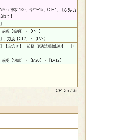
P0：神攻-100、命中+15、CT+4、【
AP吸収
反動75
】
】
、
前提
【聡明】・【LV3】
】、
前提
【C12】・【LV8】
】【
充填10
】、
前提
【距離戦闘熟練I】・【L
、
前提
【深慮】・【M20】・【LV12】
CP: 35 / 35