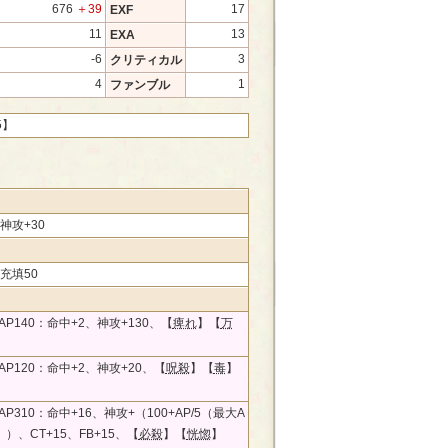
676
＋39
17
EXF
11
13
EXA
-6
3
クリティカル
4
1
ファンブル
5】
神攻+30
充填50
P140：命中+2、神攻+130、【
痺れ
】【
万
P120：命中+2、神攻+20、【
呪殺
】【
毒
】
P310：命中+16、神攻+（100+AP/5（最大A
）、CT+15、FB+15、【
必殺
】【
恍惚
】