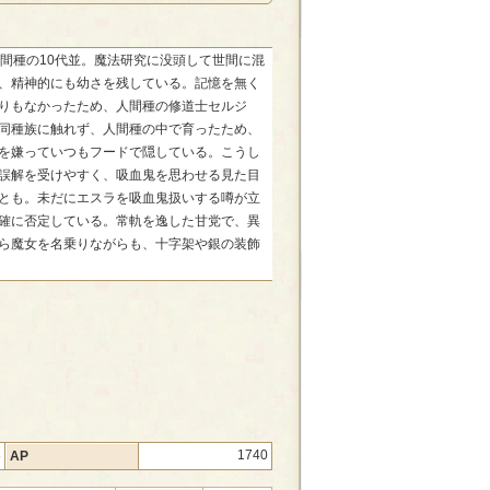
間種の10代並。魔法研究に没頭して世間に混
、精神的にも幼さを残している。記憶を無く
りもなかったため、人間種の修道士セルジ
同種族に触れず、人間種の中で育ったため、
を嫌っていつもフードで隠している。こうし
誤解を受けやすく、吸血鬼を思わせる見た目
とも。未だにエスラを吸血鬼扱いする噂が立
確に否定している。常軌を逸した甘党で、異
ら魔女を名乗りながらも、十字架や銀の装飾
8
1740
AP