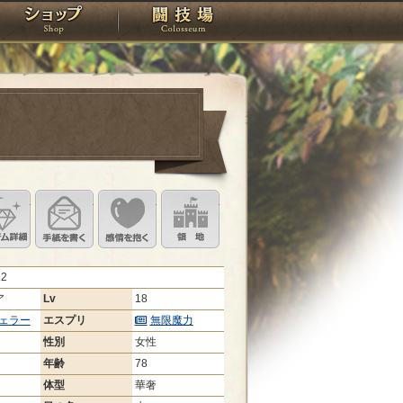
スタジオ
ショップ
闘技場
定
ル設定
アイテム詳細
手紙を書く
このキャラクターに感情を抱く
領地を見る
22
ア
Lv
18
ェラー
エスプリ
無限魔力
性別
女性
年齢
78
体型
華奢