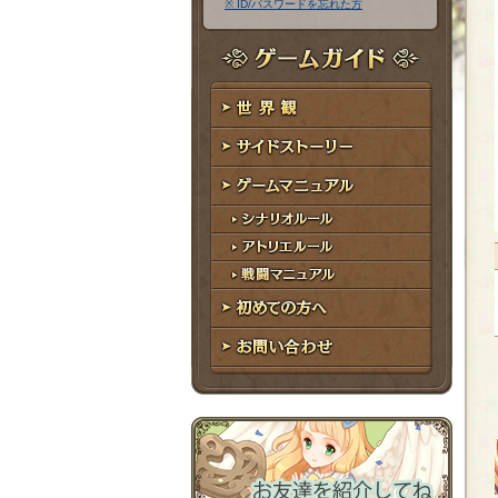
※ ID/パスワードを忘れた方
ア
ワ
ド
ー
レ
ド
ゲームガイド
ス
世界観
サイドストーリー
ゲームマニュアル
シナリオルール
アトリエルール
戦闘マニュアル
初めての方へ
お問い合わせ