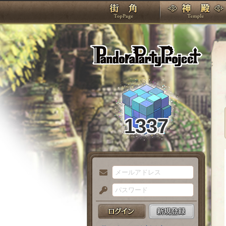
TOP
Pando
1337
メ
ー
パ
ル
ス