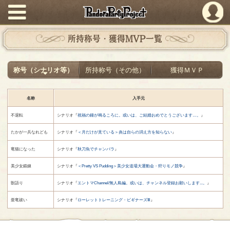
PandoraPartyProject
所持称号・獲得MVP一覧
称号（シナリオ等）
所持称号（その他）
獲得ＭＶＰ
名称
入手元
不退転
シナリオ『
祝福の鐘が鳴るころに。或いは、ご結婚おめでとうございます…。
』
たかが一兵なれども
シナリオ『
＜月だけが見ている＞炎は自らの消え方を知らない
』
竜猫になった
シナリオ『
秋刀魚でチャンバラ
』
美少女鍛錬
シナリオ『
＜Pretty VS Pudding＞美少女道場大運動会・狩りモノ競争
』
獣語り
シナリオ『
エントマChannel/無人島編。或いは、チャンネル登録お願いします...。
』
亜竜祓い
シナリオ『
ローレットトレーニング・ビギナーズⅢ
』