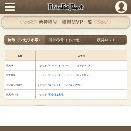
PandoraPartyProject
所持称号・獲得MVP一覧
称号（シナリオ等）
所持称号（その他）
獲得ＭＶＰ
名称
入手元
黒奏隊
シナリオ『
ローレットトレーニング・ビギナーズⅢ
』
聖女邂逅
シナリオ『
ローレット・トレーニングIX＜天義＞
』
甘い香りの紳士
シナリオ『
ローレット・トレーニングVIII
』
義兄弟の契
シナリオ『
神奈備之黒曜
』