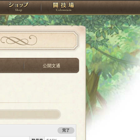
スタジオ
ショップ
闘技場
間
公開文通
完了