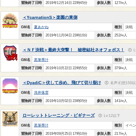
冒険終了日時
2019年12月14日 22時45分
参加人数
127/∞人
＜YcarnationS＞楽園の東側
GM名
夏あかね
種別
決戦
冒険終了日時
2019年11月04日 23時10分
参加人数
252/∞人
＜ＮＦ決戦＞最終大突撃！ 秘密結社ネオフォボス！
L
GM名
黒筆墨汁
種別
決戦
冒険終了日時
2019年10月22日 22時55分
参加人数
379/∞人
＜DyadiC＞伏して歩め、飛びて切り裂け
名声:幻想150
GM名
洗井落雲
種別
決戦
冒険終了日時
2019年10月02日 23時05分
参加人数
141/∞人
ローレットトレーニング・ビギナーズ
Lv:12以下
GM名
黒筆墨汁
種別
イベ
冒険終了日時
2019年09月25日 17時10分
参加人数
217/∞人