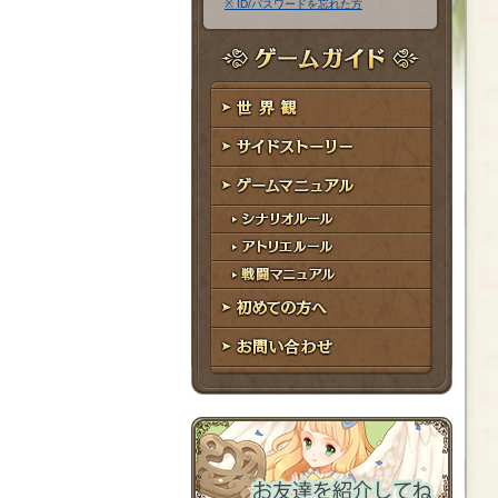
※ ID/パスワードを忘れた方
ア
ワ
ド
ー
レ
ド
ゲームガイド
ス
世界観
サイドストーリー
ゲームマニュアル
シナリオルール
アトリエルール
戦闘マニュアル
初めての方へ
お問い合わせ