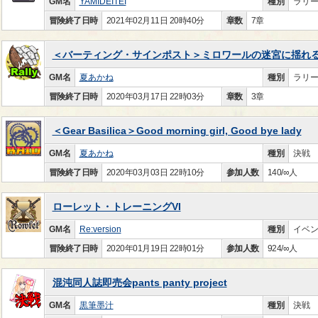
GM名
YAMIDEITEI
種別
ラリ
冒険終了日時
2021年02月11日 20時40分
章数
7章
＜バーティング・サインポスト＞ミロワールの迷宮に揺れ
GM名
夏あかね
種別
ラリ
冒険終了日時
2020年03月17日 22時03分
章数
3章
＜Gear Basilica＞Good morning girl, Good bye lady
GM名
夏あかね
種別
決戦
冒険終了日時
2020年03月03日 22時10分
参加人数
140/∞人
ローレット・トレーニングVI
GM名
Re:version
種別
イベ
冒険終了日時
2020年01月19日 22時01分
参加人数
924/∞人
混沌同人誌即売会pants panty project
GM名
黒筆墨汁
種別
決戦