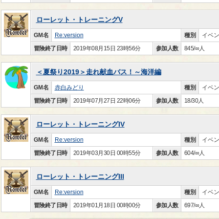
ローレット・トレーニングV
GM名
Re:version
種別
イベ
冒険終了日時
2019年08月15日 23時56分
参加人数
845/∞人
＜夏祭り2019＞走れ献血バス！～海洋編
GM名
赤白みどり
種別
イベ
冒険終了日時
2019年07月27日 22時06分
参加人数
18/30人
ローレット・トレーニングIV
GM名
Re:version
種別
イベ
冒険終了日時
2019年03月30日 00時55分
参加人数
604/∞人
ローレット・トレーニングIII
GM名
Re:version
種別
イベ
冒険終了日時
2019年01月18日 00時00分
参加人数
697/∞人