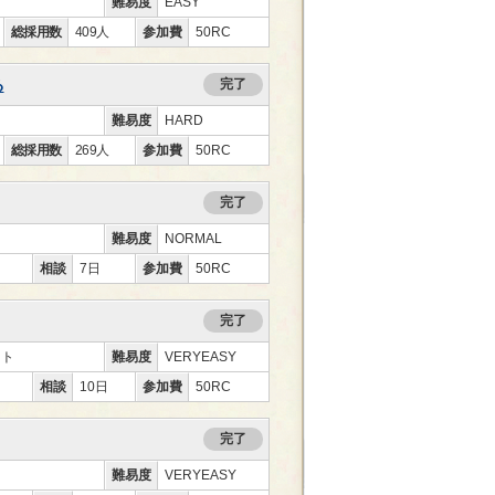
ー
難易度
EASY
総採用数
409人
参加費
50RC
る
完了
ー
難易度
HARD
総採用数
269人
参加費
50RC
完了
難易度
NORMAL
相談
7日
参加費
50RC
完了
ント
難易度
VERYEASY
相談
10日
参加費
50RC
完了
難易度
VERYEASY