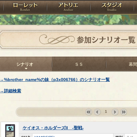
神殿
ローレット
アトリエ
raPartyProject
参加シナリオ一覧
シナリオ
ＳＳ
幕
→%brother_name%の妹（p3x006766）のシナリオ一覧
→詳細検索
1
«
‹
next
last
first
prev
›
»
ケイオス・ホルダーズII -聖戦-