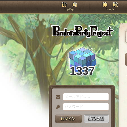
TOP
Pando
1337
メ
ー
パ
ル
ス