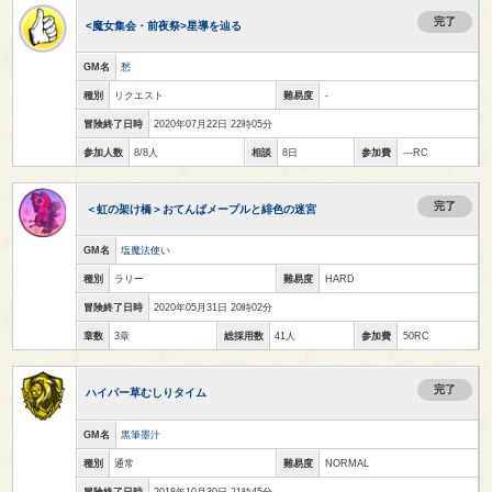
完了
<魔女集会・前夜祭>星導を辿る
GM名
愁
種別
リクエスト
難易度
-
冒険終了日時
2020年07月22日 22時05分
参加人数
8/8人
相談
8日
参加費
---RC
完了
＜虹の架け橋＞おてんばメープルと緋色の迷宮
GM名
塩魔法使い
種別
ラリー
難易度
HARD
冒険終了日時
2020年05月31日 20時02分
章数
3章
総採用数
41人
参加費
50RC
完了
ハイパー草むしりタイム
GM名
黒筆墨汁
種別
通常
難易度
NORMAL
冒険終了日時
2018年10月30日 21時45分