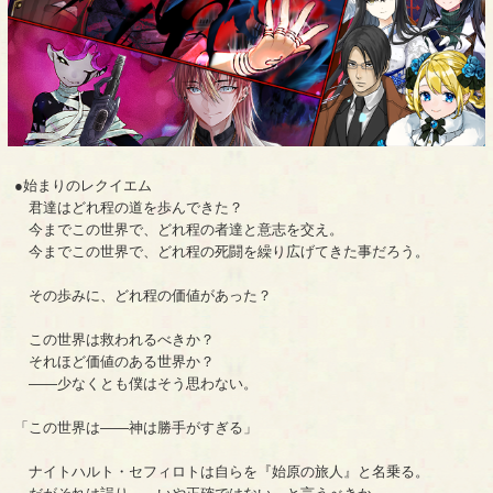
●始まりのレクイエム
君達はどれ程の道を歩んできた？
今までこの世界で、どれ程の者達と意志を交え。
今までこの世界で、どれ程の死闘を繰り広げてきた事だろう。
その歩みに、どれ程の価値があった？
この世界は救われるべきか？
それほど価値のある世界か？
――少なくとも僕はそう思わない。
「この世界は――神は勝手がすぎる」
ナイトハルト・セフィロトは自らを『始原の旅人』と名乗る。