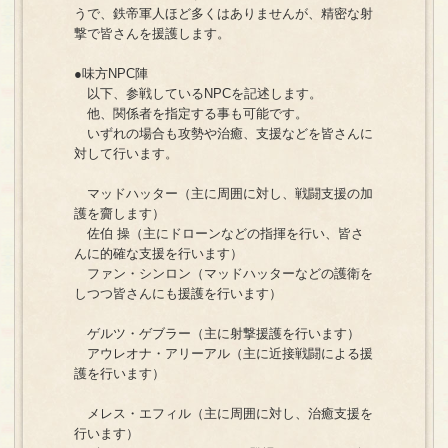
うで、鉄帝軍人ほど多くはありませんが、精密な射
撃で皆さんを援護します。
●味方NPC陣
以下、参戦しているNPCを記述します。
他、関係者を指定する事も可能です。
いずれの場合も攻勢や治癒、支援などを皆さんに
対して行います。
マッドハッター（主に周囲に対し、戦闘支援の加
護を齎します）
佐伯 操（主にドローンなどの指揮を行い、皆さ
んに的確な支援を行います）
ファン・シンロン（マッドハッターなどの護衛を
しつつ皆さんにも援護を行います）
ゲルツ・ゲブラー（主に射撃援護を行います）
アウレオナ・アリーアル（主に近接戦闘による援
護を行います）
メレス・エフィル（主に周囲に対し、治癒支援を
行います）