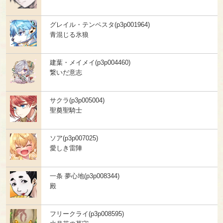
グレイル・テンペスタ(p3p001964)
青混じる氷狼
建葉・メイメイ(p3p004460)
繋いだ意志
サクラ(p3p005004)
聖奠聖騎士
ソア(p3p007025)
愛しき雷陣
一条 夢心地(p3p008344)
殿
フリークライ(p3p008595)