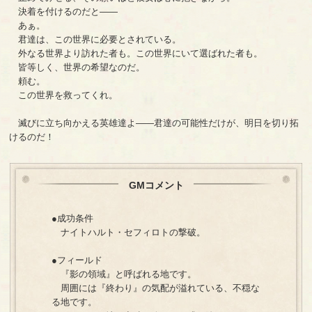
決着を付けるのだと――
あぁ。
君達は、この世界に必要とされている。
外なる世界より訪れた者も。この世界にいて選ばれた者も。
皆等しく、世界の希望なのだ。
頼む。
この世界を救ってくれ。
滅びに立ち向かえる英雄達よ――君達の可能性だけが、明日を切り拓
けるのだ！
GMコメント
●成功条件
ナイトハルト・セフィロトの撃破。
●フィールド
『影の領域』と呼ばれる地です。
周囲には『終わり』の気配が溢れている、不穏な
る地です。