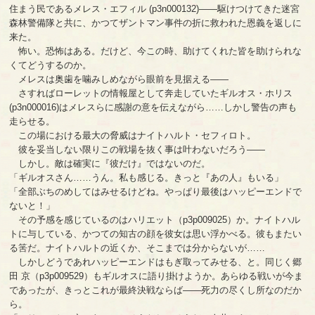
住まう民であるメレス・エフィル (p3n000132)――駆けつけてきた迷宮
森林警備隊と共に、かつてザントマン事件の折に救われた恩義を返しに
来た。
怖い。恐怖はある。だけど、今この時、助けてくれた皆を助けられな
くてどうするのか。
メレスは奥歯を噛みしめながら眼前を見据える――
さすればローレットの情報屋として奔走していたギルオス・ホリス
(p3n000016)はメレスらに感謝の意を伝えながら……しかし警告の声も
走らせる。
この場における最大の脅威はナイトハルト・セフィロト。
彼を妥当しない限りこの戦場を抜く事は叶わないだろう――
しかし。敵は確実に『彼だけ』ではないのだ。
「ギルオスさん……うん。私も感じる。きっと『あの人』もいる」
「全部ぶちのめしてはみせるけどね。やっぱり最後はハッピーエンドで
ないと！」
その予感を感じているのはハリエット（p3p009025）か。ナイトハル
トに与している、かつての知古の顔を彼女は思い浮かべる。彼もまたい
る筈だ。ナイトハルトの近くか、そこまでは分からないが……
しかしどうであれハッピーエンドはもぎ取ってみせる、と。同じく郷
田 京（p3p009529）もギルオスに語り掛けようか。あらゆる戦いが今ま
であったが、きっとこれが最終決戦ならば――死力の尽くし所なのだか
ら。