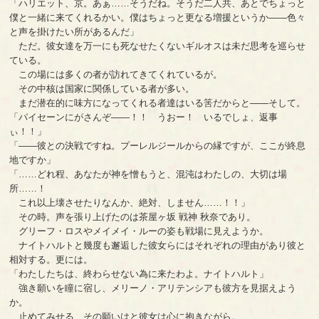
「ハリエット、京。あぁ……そうだね。そうだ二人共、あとでちょっと
僕と一緒に来てくれるかい。僕はちょっと更なる増援というか――色々
と声を掛けたい所があるんだ」
ただ。彼女達を万一にも死なせたくないギルオスは未だ思考を巡らせ
ている。
この場には多くの者が訪れてきてくれているが。
その中核は国家に関係している者が多い。
まだ潜在的に味方になってくれる者達はいる筈だからと――そして。
「パイセーンにがさんぞ――！！ うおー！ いるでしょ、返事
ぃ！！」
「――彼との決戦ですね。プーレルジールからの縁ですが、ここが終息
地ですか」
「……どれ程、あなたが神を憎もうと、混沌はわたしの、大切は場
所……！
これ以上壊させたりなんか、絶対、しません……！！」
その時。声を張り上げたのは茶屋ヶ坂 戦神 秋奈であり。
グリーフ・ロスやメイメイ・ルーの姿も戦場に見えようか。
ナイトハルトと幾度も邂逅した彼女らにはそれぞれの理由があり彼と
相対する。更には。
「わたしたちは、終わらせない為に来たわよ。ナイトハルト」
強き願いを瞳に宿し、メリーノ・アリテンシアも彼方を見据えよう
か。
止めてみせる、その願いはと彼女は心に抱きながら。