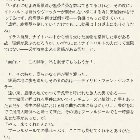
「いずれにせよ終焉獣達が無茶苦茶な数出てきてるけれど、その度にナ
イトハルトは自分やヴィッターが襲われない様にする為に支配操作を行
ってるはず。終焉獣を倒せば倒す程――負担はもっと増えていく」
「成程。終焉獣を倒していくだけでも……効果は十分以上にありそうだ
ね」
イラス自身、ナイトハルトから借り受けた魔物を指揮した事がある
故、理解が及ぶのだろうか。いずれにせよナイトハルトの力だって無限
ではない――必ず攻略出来る道筋がある筈だ、と。
「面白い――この闘争、私も混ぜてもらおうか！」
と、その時だ。高らかなる声が響き渡った。
終焉の地に歩を進めしその者の名は――ディリヒ・フォン・ゲルスト
ラー。
遠い東。豊穣の地でかつて干戈帝と呼ばれた旅人の男である――
常世穢国と呼ばれる事件においてイレギュラーズと敵対した事もあっ
た者だが、渦中の騒乱における紆余曲折の末に命は助かり……豊穣を出
でて混沌大陸側へと帰って来た。その後はプーレルジールでも一時姿を
見せた事があった、が。
「やぁ、来てくれたんだね。
プーレルジールでの暴れっぷり、ここでも見せてくれるとありがた
い」