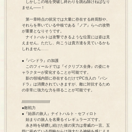
しかしこの地を突破し終わりを跳ね除けねばなり
ません――！
第一章時点の状況では大量に存在する終焉獣や、
それらを率いている中核である『ノア』らへの攻勢
が重要となりそうです。
ナイトハルトは攻撃できるような位置には姿は見
えません。ただし、向こうは貴方達を見ているかも
しれません……
●『パンドラ』の加護
このフィールドでは『イクリプス全身』の姿にキ
ャラクターが変化することが可能です。
影の領域内部に存在するだけでPC当人の『パン
ドラ』は消費されていきますが、敵に対抗するため
の非常に強力な力を得ることが可能です。
////////////////////////
●敵戦力
●『始原の旅人』ナイトハルト・セフィロト
始まりの旅人を名乗るイレギュラーズです。
永き時を研鑽し続けた彼の実力は脅威の一言。五
指に嵌めている指輪からは強大なる神秘を感じえま