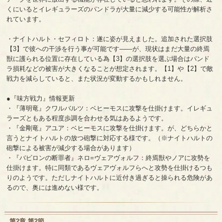
くにいるとイレギュラーズのパンドラが大量に減少する可能性が解析さ
れています。
・ナイトハルト・セフィロト：遂に姿が見えました。追加された選択肢
【3】で彼への干渉を行う事が可能です――が、現状はまだ大量の終焉
獣に護られる位置に存在している為【3】の選択肢を選ぶ場合はパンド
ラ損耗などの被害が大きくなることが想定されます。【1】や【2】で敵
戦力を減らしていると、また状況が変動するかもしれません。
●『味方戦力』情報更新
・『薄明竜』クワルバルツ：ベヒーモスに攻撃を仕掛けます。イレギュ
ラーズともある程度歩調を合わせる気はあるようです。
・『金剛竜』アユア：ベヒーモスに攻撃を仕掛けます。が、どちらかと
言うとナイトハルトの放つ砲撃に対応する様です。（※ナイトハルトの
砲撃による被害が減少する場合があります）
・『バビロンの断罪者』ネロ=ヴェアヴォルフ：終焉獣やノアに攻勢を
仕掛けます。特に同類であるヴェアヴォルフらへと攻勢を仕掛けるつも
りのようです。ただしナイトハルトに近付き過ぎると操られる危険があ
るので、奥には進めない様です。
第2章 第2節