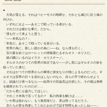
●
大気が震える。それはベヒーモスの咆哮か、それとも滅びに抗う魂の
叫びか。
いずれにせよ――あそこで戦っている者がいる。
それだけは確かな事だ。だから。
「僕も行って来ようと思う」
「――本気なの？」
「本気だ。あそこで戦っている皆がいる。
世界の為に。親しい誰かの為に――ね、なら僕も行く」
言の葉を紡ぐはローレットの情報屋たるギルオス・ホリスだ。
彼の隣にいるのはイラス・カリスチーノ。
ギルオスのかつての世界の知古であり――少し前にはギルオスの命を
狙っていた者だ。
それはかつての世界からの事情と彼女なりの情によるものだった。ギ
ルオスは安寧の日々を送れはしないのなら、自らの手で終わらせよう
と。結論だけ述べるなら――結局その目論見は仕損じた。その後は身柄
を確保されていたのだが……
「だから君にも協力してほしい」
「それこそ本気で言ってるの？ 私の拘束を解けば……」
「いや君は狙わない。もう無意味だと、君は悟ってるだろう。
京たちが君を拘束してくれたおかげで話す時間もあったしね――」