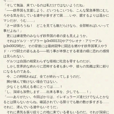
り……
「そして無論、来ているのは私だけではないようだね」
「――鉄帝国も支援しよう。どいつもこいつも、こんな緊急事態にむし
ろやる気を出している連中が多すぎて困……いや、臆するよりは遥かに
マシだが、うむ……」
「さー頑張ろうね！ どこを見ても敵だらけなら、全部斬ればいいって
事だよね！」
更には練達勢のみならず鉄帝国の者の姿も見えようか。
それはゲルツ・ゲブラー (p3n000131)やアウレオナ・アリーアル
(p3n000298)だ。その背後には最終闘争に闘志を燃やす鉄帝国軍人やラ
ド・バウ闘士の姿もある――戦う事が本懐とする者達の瞳に恐れの感情
は見られない。
ゲルツは自国の相変わらずな様相に吐息を零すものだが。
しかし世界的な終わりに恐怖する者も多い中、彼らの気概は実に頼り
になるものである。
今、この時戦わねば、全てが終わってしまうのだ。
脚が竦んで動けない場合ではない。
少なくとも戦える者にとっては……！
「し、深緑も加勢します……出来る事を、少しでも……！」
「――ありがたい。今回ばかりは、イレギュラーズ達だけでなんとかな
るとは限らないからね。確認されている限りでも敵の数が多すぎる……
それに、潜んでいる連中もいそうだ」
それに勇気を振り絞りこの地に来ている者もいるのだ。それが深緑に