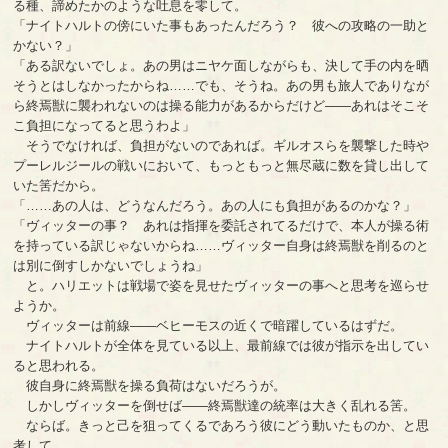
る種、諦めたかのような吐息を零して。
「ナイトハルトの傍にいた事もあったんだろう？ 彼への攻略の一助と
かない？」
「ある訳ないでしょ。あの男はニヤケ面しながらも、決して手の内を晒
そうとはしなかったからね……でも、そうね。あの男も旅人でありなが
ら終焉獣に襲われないのは操る能力があるからだけど――あれはそこそ
こ負担になってると思うわよ」
そうでなければ、負担がないのであれば。ギルオスらを襲撃した時や
プーレルジールの戦いにおいて、もっともっと無尽蔵に数を貸し出して
いた筈だから。
「……あの人は、どうなんだろう。あの人にも負担があるのかな？」
「ヴィッターの事？ あれは指揮を委託されてるだけで、本人が操る術
を持っている訳じゃないからね……ヴィッター自身は終焉獣を削るのと
は別に倒すしかないでしょうね」
と。ハリエットは戦場で姿を見せたヴィッターの事へと思考を巡らせ
ようか。
ヴィッターは前線――ベヒーモスの近くで暗躍しているはずだ。
ナイトハルトが全体を見ている以上、最前線では彼が指示を出してい
ると思われる。
彼自身に終焉獣を操る負荷はないだろうが。
しかしヴィッターを倒せば――終焉獣達の統率は大きく乱れる筈。
ならば。きっと己を狙ってくるであろう彼にどう動いたものか、と思
考して……