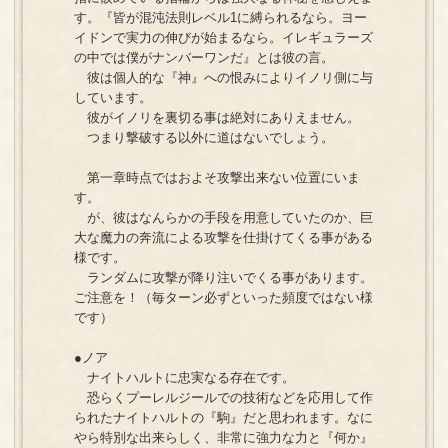
す。『皆が混沌法則レベル1に縛られるなら。ヨー
イドンで実力の伸びが始まるなら。イレギュラーズ
の中では僕がナンバーワンだ』とは彼の言。
彼は個人的な『神』への恨みによりイノリ側に与
しています。
彼がイノリを裏切る事は絶対にありえません。
つまり撃破する以外に道はないでしょう。
第一章時点ではおよそ攻撃出来ない位置にいま
す。
が、彼はなんらかの手段を用意していたのか、巨
大な魔力の奔流による攻撃を仕掛けてくる事がある
様です。
ランダムに攻撃が降り注いでくる事があります。
ご注意を！（毎ターン必ずといった頻度ではない様
です）
●ノア
ナイトハルトに忠実なる存在です。
恐らくプーレルジールでの技術などを応用して作
られたナイトハルトの『駒』だと思われます。なに
やら特別な出来らしく、非常に強力な力と『何か』