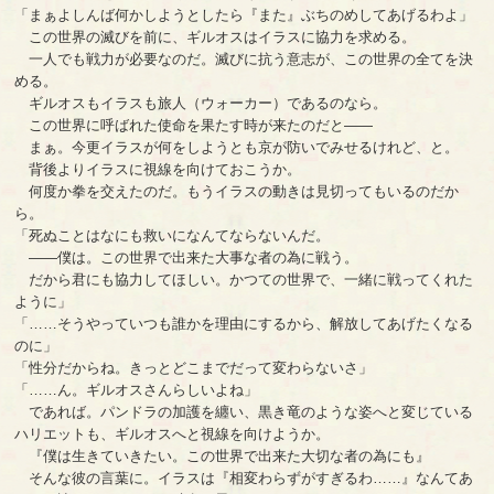
「まぁよしんば何かしようとしたら『また』ぶちのめしてあげるわよ」
この世界の滅びを前に、ギルオスはイラスに協力を求める。
一人でも戦力が必要なのだ。滅びに抗う意志が、この世界の全てを決
める。
ギルオスもイラスも旅人（ウォーカー）であるのなら。
この世界に呼ばれた使命を果たす時が来たのだと――
まぁ。今更イラスが何をしようとも京が防いでみせるけれど、と。
背後よりイラスに視線を向けておこうか。
何度か拳を交えたのだ。もうイラスの動きは見切ってもいるのだか
ら。
「死ぬことはなにも救いになんてならないんだ。
――僕は。この世界で出来た大事な者の為に戦う。
だから君にも協力してほしい。かつての世界で、一緒に戦ってくれた
ように」
「……そうやっていつも誰かを理由にするから、解放してあげたくなる
のに」
「性分だからね。きっとどこまでだって変わらないさ」
「……ん。ギルオスさんらしいよね」
であれば。パンドラの加護を纏い、黒き竜のような姿へと変じている
ハリエットも、ギルオスへと視線を向けようか。
『僕は生きていきたい。この世界で出来た大切な者の為にも』
そんな彼の言葉に。イラスは『相変わらずがすぎるわ……』なんてあ