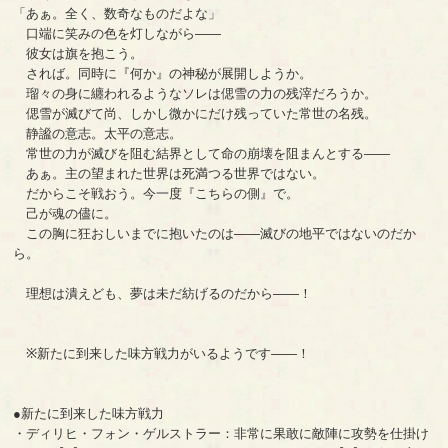
「あぁ。全く、数奇なものだよな」
口端に笑みの色を灯しながら――
彼女は旗を抱こう。
されば。同時に『何か』の神秘が展開しようか。
瑠々の身に纏われるようなソレは偲雪の力の残滓だろうか。
偲雪が滅びて尚、しかし微かにだけ残っていた常世の名残。
静謐の意志。太平の意志。
常世の力が滅びを阻む結界として命の崩壊を阻まんとする――
あぁ。主の望まれた世界は死満つる世界ではない。
だからこそ戦おう。今一度『こちらの側』で。
己が魂の儘に。
この胸に狂おしいまでに抱いたのは――滅びの地平ではないのだか
ら。
理想は潰えども、夢は未だ紡げるのだから――！
※新たに到来した味方戦力がいるようです――！
●新たに到来した味方戦力
・ディリヒ・フォン・ゲルストラー：非常に果敢に敵陣に攻勢を仕掛け