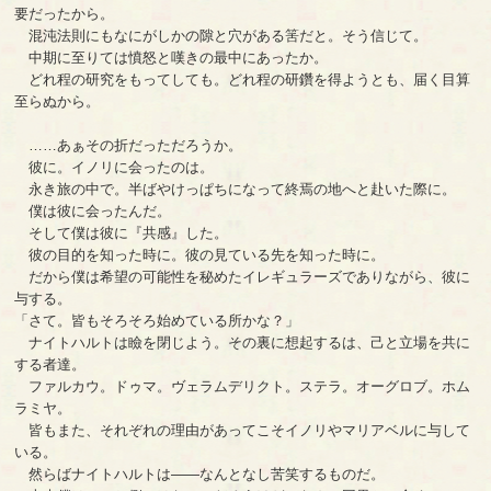
要だったから。
混沌法則にもなにがしかの隙と穴がある筈だと。そう信じて。
中期に至りては憤怒と嘆きの最中にあったか。
どれ程の研究をもってしても。どれ程の研鑽を得ようとも、届く目算
至らぬから。
……あぁその折だっただろうか。
彼に。イノリに会ったのは。
永き旅の中で。半ばやけっぱちになって終焉の地へと赴いた際に。
僕は彼に会ったんだ。
そして僕は彼に『共感』した。
彼の目的を知った時に。彼の見ている先を知った時に。
だから僕は希望の可能性を秘めたイレギュラーズでありながら、彼に
与する。
「さて。皆もそろそろ始めている所かな？」
ナイトハルトは瞼を閉じよう。その裏に想起するは、己と立場を共に
する者達。
ファルカウ。ドゥマ。ヴェラムデリクト。ステラ。オーグロブ。ホム
ラミヤ。
皆もまた、それぞれの理由があってこそイノリやマリアベルに与して
いる。
然らばナイトハルトは――なんとなし苦笑するものだ。