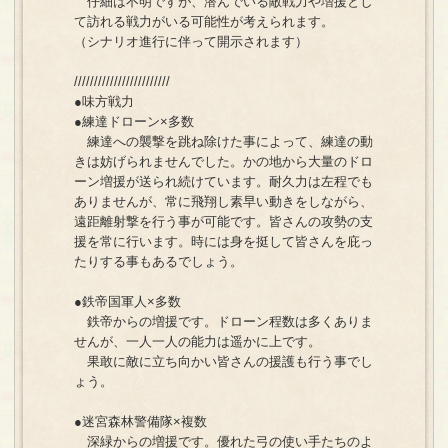
仔細は不明ですが、潜んでいる敵戦力や増援とし
て訪れる戦力がいる可能性が考えられます。
（シナリオ進行に伴って開示されます）
////////////////////////
●味方戦力
●練達ドローン×多数
練達への襲撃を跳ね除けた事によって、練達の動
きは妨げられませんでした。かの地から大量のドロ
ーン増援が送られ続けています。耐久力は左程でも
ありませんが、常に飛翔し素早い動きをしながら、
遠距離射撃を行う事が可能です。皆さんの攻勢の支
援を常に行います。時には身を挺して皆さんを庇っ
たりする事もあるでしょう。
●鉄帝国軍人×多数
鉄帝からの増援です。ドローン程数は多くありま
せんが、一人一人の能力は遥かに上です。
果敢に敵に立ち向かい皆さんの援護も行う事でし
ょう。
●迷宮森林警備隊×複数
深緑からの増援です。優れた弓の使い手たちのよ