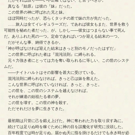
だがそれは誤り――いや正確ではない、と言うべきか。
真なる『始原』は彼の『妹』だった。
この世界の神に呼ばれた兄と妹。
ほぼ同時だったが、恐らくタッチの差で妹の方が先だった。
……旅人は全てイレギュラーズだ。であれば彼女もまた、世界を救う
可能性を秘めた者だった、が。しかし――彼女はつまらない事で死ん
だ。ありふれた死の一つ。定命であればいつか迎える結末の一つ。
だがそんな事、納得できるか。
「神が呼ばなければ迎えた結末はきっと別のモノだったはずだ」
この世界に呼ばれた者は『混沌法則』に縛られる。
元々力強き者にとっては力を奪い取られるに等しい、この世のシステ
ムだ。
――ナイトハルトはその影響を甚大に受けている。
混沌法則に縛られなければ。きっと己は妹を救えた。
こんな世界に呼ばれていなければ。きっと、きっと。
この世を、この世のシステムを越えなければ。
それが練達の始祖たる者の夢。
この世を壊す。この世の神を殺す。
ただそれだけを夢に生きてきた。
最初期は只管に己を鍛え上げた。神に奪われた力を取り戻す為に。
続けては足りぬ時を稼ぐために神の目を誤魔化す研究に没頭した。
百年程度では時が足りぬ。届かぬ天に指を掛けるだけでも永き時が必