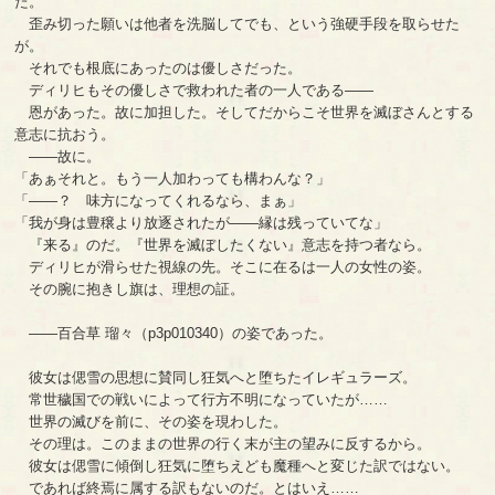
た。
歪み切った願いは他者を洗脳してでも、という強硬手段を取らせた
が。
それでも根底にあったのは優しさだった。
ディリヒもその優しさで救われた者の一人である――
恩があった。故に加担した。そしてだからこそ世界を滅ぼさんとする
意志に抗おう。
――故に。
「あぁそれと。もう一人加わっても構わんな？」
「――？ 味方になってくれるなら、まぁ」
「我が身は豊穣より放逐されたが――縁は残っていてな」
『来る』のだ。『世界を滅ぼしたくない』意志を持つ者なら。
ディリヒが滑らせた視線の先。そこに在るは一人の女性の姿。
その腕に抱きし旗は、理想の証。
――百合草 瑠々（p3p010340）の姿であった。
彼女は偲雪の思想に賛同し狂気へと堕ちたイレギュラーズ。
常世穢国での戦いによって行方不明になっていたが……
世界の滅びを前に、その姿を現わした。
その理は。このままの世界の行く末が主の望みに反するから。
彼女は偲雪に傾倒し狂気に堕ちえども魔種へと変じた訳ではない。
であれば終焉に属する訳もないのだ。とはいえ……