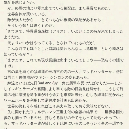
気配を感じえたか。
が。終焉の地より零れ出でている気配は、また異質なものだ。
世界自体が哭いている。
敵が強大だから――とてつもない権能の気配があるから――
そういう類とは違うものだ。
「さてさて。特異運命座標（アリス）、いよいよこの時が来てしまった
ようだね。
元よりいつかはやってくる、とされていたものだが」
「こんな時でも飄々とした口調は変わらんな……危機感、という概念は
知っているか？」
「まァまァ。これでも現状認識は出来ているでしょウ――恐らくの話で
すガ」
言の葉を紡ぐのは練達の三塔主の内の一人、マッドハッターか。傍に
は同じく佐伯 操やファン・シンロンの姿もあった。
練達といえば先日Bad end 8が一角に襲撃を受けたばかりだ――しか
しイレギュラーズの奮闘により辛くも敵の目論見は砕かれ、こうして終
焉の地に増援を送る事が叶う余力を維持出来た。むしろ練達に開かれた
ワームホールを利用して逆侵攻を計画も出来たか。
世界の終わりを感じればこそ余力を取っておく意味などない。
先に開かれたフォルデルマン三世主催の会談の結果で――世界各国の
歩みも揃っているのだ。持ちうる限りの全てをもって此処へ至ってい
る。マッドハッター達が珍しくも此処にいるのはそういう事の一環であ