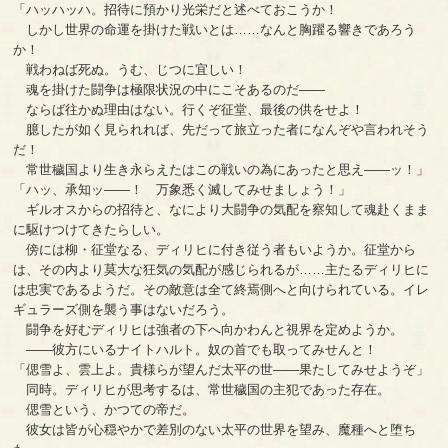
「ハッハッハ。招待に預かり光栄だと述べておこうか！
しかし世界の命運を掛けた戦いとは……なんと胸躍る響きであろう
か！
戦わねば死ぬ。うむ、じつに宜しい！
魂を掛けた闘争は極限状況の中にこそあるのだ――
ならば往かぬ理由はない。行くぞ征堂、最後の供をせよ！
臆したが如く見られれば、先だって旅立った者になんぞや言われそう
だ！
常世穢国より生き永らえたはこの戦いの為にあったと思え――ッ！」
「ハッ、承知ッ――！ 万象悉く滅してみせましょう！」
ギルオスからの招待と、なにより大闘争の気配を察知して魂赴くまま
に駆けつけてきたらしい。
傍には柳・征堂なる、ディリヒに付き従う者もいようか。征堂から
は、その内より莫大な狂気の気配が感じられるが……主たるディリヒに
は忠実であるようだ。その敵意は全て終焉側へと向けられている。イレ
ギュラーズ側を襲う事はないだろう。
闘争を好むディリヒは強者の下へ向かわんと視界を定めようか。
――彼方にいるナイトハルト。奴の首でも取ってみせんと！
「偲雪よ、雲上よ。貴様らが望んだ太平の世――果たしてみせようぞ」
同時。ディリヒが思考するは、常世穢国の主犯であった存在。
偲雪という、かつての帝だ。
彼女は皆が心穏やかで差別のない太平の世界を望み、魔種へと堕ち