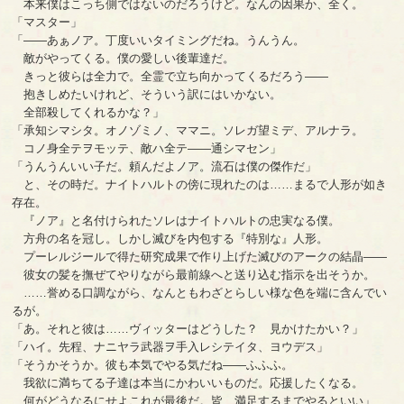
本来僕はこっち側ではないのだろうけど。なんの因果か、全く。
「マスター」
「――あぁノア。丁度いいタイミングだね。うんうん。
敵がやってくる。僕の愛しい後輩達だ。
きっと彼らは全力で。全霊で立ち向かってくるだろう――
抱きしめたいけれど、そういう訳にはいかない。
全部殺してくれるかな？」
「承知シマシタ。オノゾミノ、ママニ。ソレガ望ミデ、アルナラ。
コノ身全テヲモッテ、敵ハ全テ――通シマセン」
「うんうんいい子だ。頼んだよノア。流石は僕の傑作だ」
と、その時だ。ナイトハルトの傍に現れたのは……まるで人形が如き
存在。
『ノア』と名付けられたソレはナイトハルトの忠実なる僕。
方舟の名を冠し。しかし滅びを内包する『特別な』人形。
プーレルジールで得た研究成果で作り上げた滅びのアークの結晶――
彼女の髪を撫ぜてやりながら最前線へと送り込む指示を出そうか。
……誉める口調ながら、なんともわざとらしい様な色を端に含んでい
るが。
「あ。それと彼は……ヴィッターはどうした？ 見かけたかい？」
「ハイ。先程、ナニヤラ武器ヲ手入レシテイタ、ヨウデス」
「そうかそうか。彼も本気でやる気だね――ふふふ。
我欲に満ちてる子達は本当にかわいいものだ。応援したくなる。
何がどうなるにせよこれが最後だ。皆、満足するまでやるといい」