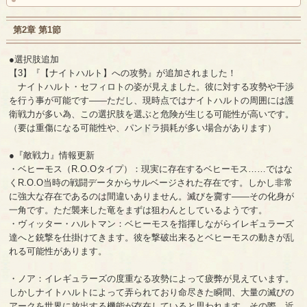
第2章 第1節
●選択肢追加
【3】『【ナイトハルト】への攻勢』が追加されました！
ナイトハルト・セフィロトの姿が見えました。彼に対する攻勢や干渉
を行う事が可能です――ただし、現時点ではナイトハルトの周囲には護
衛戦力が多い為、この選択肢を選ぶと危険が生じる可能性が高いです。
（要は重傷になる可能性や、パンドラ損耗が多い場合があります）
●『敵戦力』情報更新
・ベヒーモス（R.O.Oタイプ）：現実に存在するベヒーモス……ではな
くR.O.O当時の戦闘データからサルベージされた存在です。しかし非常
に強大な存在であるのは間違いありません。滅びを齎す――その化身が
一角です。ただ襲来した竜をまずは狙わんとしているようです。
・ヴィッター・ハルトマン：ベヒーモスを指揮しながらイレギュラーズ
達へと銃撃を仕掛けてきます。彼を撃破出来るとベヒーモスの動きが乱
れる可能性があります。
・ノア：イレギュラーズの度重なる攻勢によって疲弊が見えています。
しかしナイトハルトによって弄られており命尽きた瞬間、大量の滅びの
アークを世界に放出する機能が存在していると思われます。その際、近