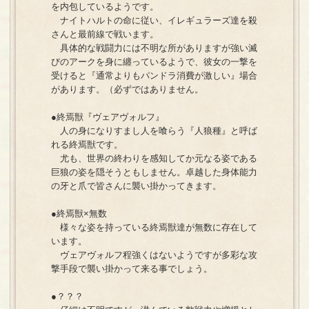
を内包しているようです。
ナイトハルトの命に従い、イレギュラーズ達を殺
さんと最前線で戦います。
具体的な戦闘力には不明な所がありますが強い滅
びのアークを身に纏っているようで、彼女の一撃を
受けると『通常よりもパンドラ消費が激しい』場合
があります。（必ずではありません。
●終焉獣『ヴェアヴォルフ』
人の身になりすまし人を喰らう『人狼種』と呼ば
れる終焉獣です。
尤も、世界の終わりを感知してか元なる姿である
巨狼の姿を隠そうともしません。卓越した身体能力
の牙と爪で皆さんに襲い掛かってきます。
●終焉獣×無数
様々な姿を持っている終焉獣達が無数に存在して
います。
ヴェアヴォルフ程強くはないようですが多彩な攻
撃手段で襲い掛かって来る事でしょう。
●？？？