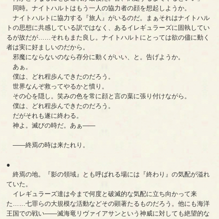
同時。ナイトハルトはもう一人の協力者の顔を想起しようか。
ナイトハルトに協力する『旅人』がいるのだ。まぁそれはナイトハル
トの思想に共感している訳ではなく、あるイレギュラーズに固執してい
るが故だが……それもまた良し。ナイトハルトにとっては欲の儘に動く
者は実に好ましいのだから。
邪魔にならないのなら存分に動くがいい、と。告げようか。
あぁ。
僕は、どれ程歩んできたのだろう。
世界なんぞ救ってやるかと憤り。
その心を隠し。笑みの色を常に顔と言の葉に張り付けながら。
僕は、どれ程歩んできたのだろう。
だがそれも遂に終わる。
神よ。滅びの時だ。あぁ――
――終焉の時は来たれり。
●
終焉の地。『影の領域』とも呼ばれる場には『終わり』の気配が溢れ
ていた。
イレギュラーズ達は今まで何度と破滅的な気配に立ち向かって来
た……七罪らの大規模な活動などその顕著たるものだろう。他にも海洋
王国での戦い――滅海竜リヴァイアサンという神威に対しても絶望的な