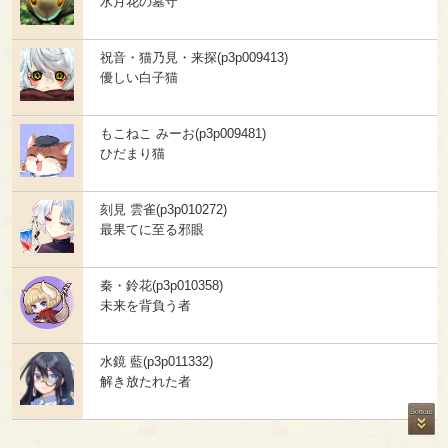
水月花の墓守
祝音・猫乃見・来探(p3p009413)
優しい白子猫
もこねこ みーお(p3p009481)
ひだまり猫
刻見 雲雀(p3p010272)
最果てに至る邪眼
秦・鈴花(p3p010358)
未来を背負う者
水鏡 藍(p3p011332)
解き放たれた者