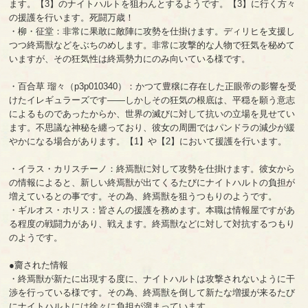
ます。【3】のナイトハルトを狙わんとするようです。【3】に行く方々
の援護を行います。死闘万歳！
・柳・征堂：非常に果敢に敵陣に攻勢を仕掛けます。ディリヒを支援し
つつ終焉獣などをぶちのめします。非常に攻撃的な人物で狂気を秘めて
いますが、その狂気性は終焉勢力にのみ向いている様です。
・百合草 瑠々（p3p010340）：かつて豊穣に存在した正眼帝の影響を受
けたイレギュラーズです――しかしその狂気の根底は、平穏を願う意志
によるものであったからか、世界の滅びに対して抗いの立場を見せてい
ます。不思議な神秘を纏っており、彼女の周囲ではパンドラの減少が緩
やかになる場合があります。【1】や【2】において援護を行います。
・イラス・カリスチーノ：終焉獣に対して攻勢を仕掛けます。彼女から
の情報によると、新しい終焉獣が出てくるたびにナイトハルトの負担が
増えているとの事です。その為、終焉獣を狙うつもりのようです。
・ギルオス・ホリス：皆さんの援護を務めます。本職は情報屋ですがあ
る程度の戦闘力があり、戦えます。終焉獣などに対して対抗するつもり
のようです。
●齎された情報
・終焉獣が新たに出現する度に、ナイトハルトは攻撃されないように干
渉を行っている様です。その為、終焉獣を倒して新たな増援が来るたび
にナイトハルトには徐々に負担が溜まっています。