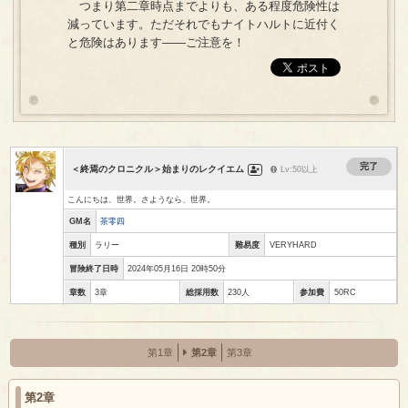
つまり第二章時点までよりも、ある程度危険性は
減っています。ただそれでもナイトハルトに近付く
と危険はあります――ご注意を！
完了
＜終焉のクロニクル＞始まりのレクイエム
Lv:50以上
こんにちは、世界。さようなら、世界。
GM名
茶零四
種別
ラリー
難易度
VERYHARD
冒険終了日時
2024年05月16日 20時50分
章数
3章
総採用数
230人
参加費
50RC
第1章
第2章
第3章
第2章