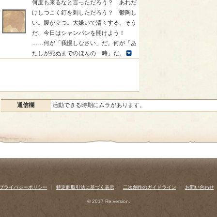
何度も来るなと言っただろう？ あれだ
けしつこく釘を刺しただろう？ 鬱陶し
い。腹が立つ。大嫌いで清々する。そう
だ、今日はシャンパンを開けよう！
……何が「我慢しなさい」だ。何が「あ
たしが死ぬまでのほんの一時」だ。
通信欄
活動できる時期にムラがあります。
プライバシーポリシー
特定商取引法に基づく表示
二次創作のガイドライン
お問い合わせ
© 2017 Re:version.