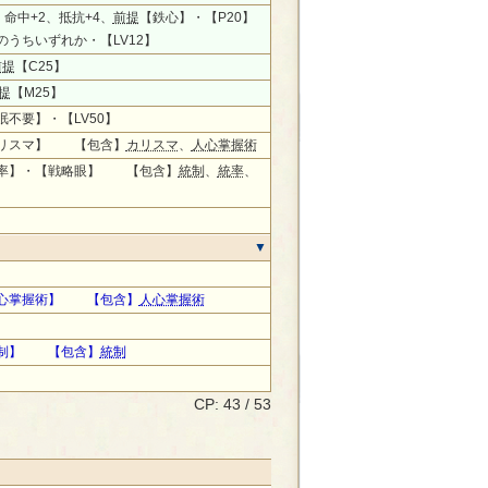
0、命中+2、抵抗+4、
前提
【鉄心】・【P20】
のうちいずれか・【LV12】
前提
【C25】
提
【M25】
眠不要】・【LV50】
リスマ】 【包含】
カリスマ
、
人心掌握術
率】・【戦略眼】 【包含】
統制
、
統率
、
心掌握術】 【包含】
人心掌握術
制】 【包含】
統制
CP: 43 / 53