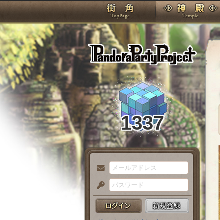
TOP
Pando
1337
メ
ー
パ
ル
ス