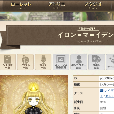
神殿
ローレット
アトリエ
raPartyProject
『善行の囚人』
イロン＝マ＝イデ
いろん＝ま＝いでん
シナリオ一覧
イラスト一覧
ボイス一覧
ステータス画像変更
キャラクター設
スキ
ID
p3p0089
種族
レガシー
レイザ
クラス
ト
/
セン
誕生日
9/30
身長
普通