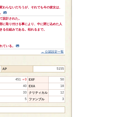
変わらないだろうが、それでも今の彼女は、
。
て設計された。
部に取り付ける事により、中に閉じ込めた人
きる仕組みである。枯れるまで。
れている。
→ 公認設定一覧
5
5155
AP
451
＋0
50
EXF
40
18
EXA
33
12
クリティカル
5
3
ファンブル