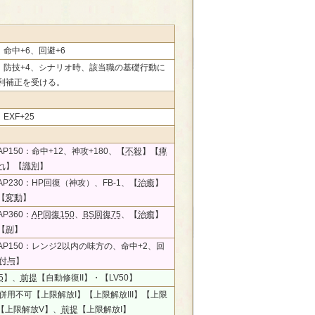
0、命中+6、回避+6
50、防技+4、シナリオ時、該当職の基礎行動に
利補正を受ける。
、EXF+25
P150：命中+12、神攻+180、【
不殺
】【
痺
れ
】【
識別
】
P230：HP回復（神攻）、FB-1、【
治癒
】
【
変動
】
P360：
AP回復150
、
BS回復75
、【
治癒
】
【
副
】
AP150：レンジ2以内の味方の、命中+2、回
付与
】
5
】、
前提
【自動修復II】・【LV50】
、併用不可【上限解放I】【上限解放III】【上限
】【上限解放V】、
前提
【上限解放I】