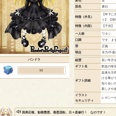
髪色
金
肌色
蒼白
【年下に見
特徴（外見）
リ】 【球
特徴（内面）
【子供】 
一人称
ワタシ
口調
です、ま
罪
正義
弱点
非力/不適
パンドラ
経歴
長い年月
ギフト名
鮮血の味
98
血液を注
ける事が
ギフト詳細
知り合い
新しさや
イラスト
レガシーゼ
セキュリティ
因果応報、勧善懲悪、善悪流転、日々是修行！ なのです！