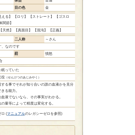
体型
普通
目の色
金
える】 【ロリ】 【ストレート】 【ゴスロ
体関節】
【天然】 【真面目】 【混沌】 【正義】
二人称
～さん
す、なのです
罰
憤怒
合
を眠っていた
見役
（せんけつのあじみやく）
視する事でそれが知り合いの誰の血液かを見分
できる能力。
の血液でないなら、その事実がわかる。
血の量等によって精度は変化する。
ロ (
マニュアル
のレガシーゼロを参照)