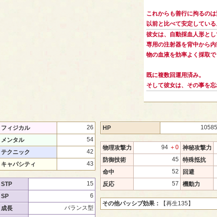
これからも善行に拘るのは
以前と比べて安定している
彼女は、自動採血人形とし
専用の注射器を背中から内
物の血液を効率よく採取で
既に複数回運用済み。
そして彼女は、その事を忘
26
1058
フィジカル
HP
54
メンタル
94
＋0
物理攻撃力
神秘攻撃力
42
テクニック
45
防御技術
特殊抵抗
43
キャパシティ
52
命中
回避
15
57
STP
反応
機動力
6
SP
その他パッシブ効果：
【再生135】
バランス型
成長