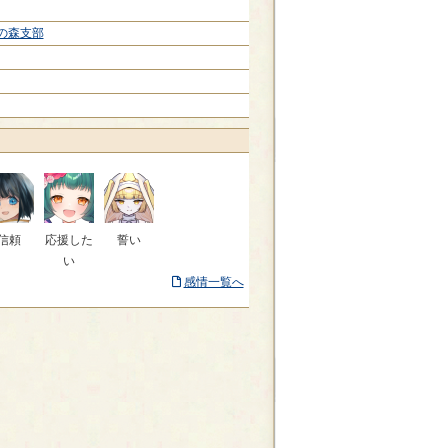
の森支部
信頼
応援した
誓い
い
感情一覧へ