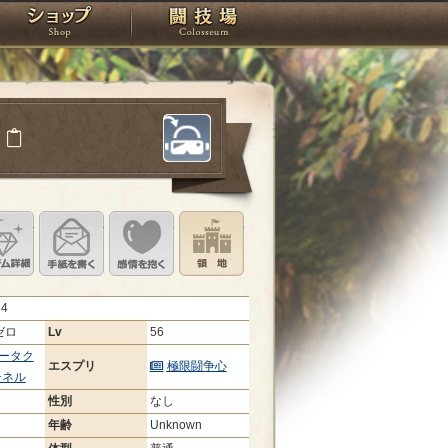
スタジオ
ショップ
闘技場
ン
定
ル設定
アイテム詳細
手紙を書く
このキャラクターに感情を抱く
領地を見る
64
ゼロ
Lv
56
ータク
エスプリ
極限闘争心
チネル
性別
なし
年齢
Unknown