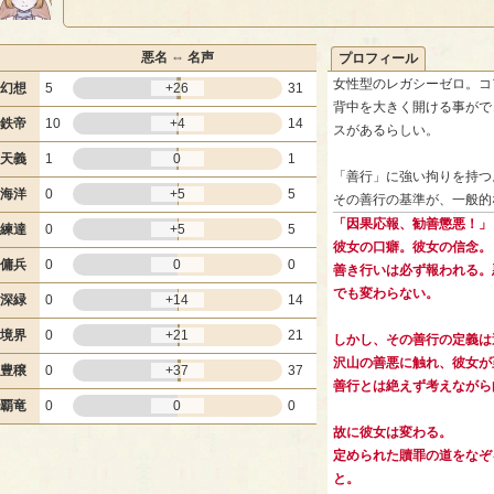
悪名 ⇔ 名声
プロフィール
女性型のレガシーゼロ。コ
幻想
5
+26
31
背中を大きく開ける事がで
鉄帝
10
+4
14
スがあるらしい。
天義
1
0
1
「善行」に強い拘りを持つ
海洋
0
+5
5
その善行の基準が、一般的
「因果応報、勧善懲悪！」
練達
0
+5
5
彼女の口癖。彼女の信念。
傭兵
0
0
0
善き行いは必ず報われる。
でも変わらない。
深緑
0
+14
14
境界
0
+21
21
しかし、その善行の定義は
沢山の善悪に触れ、彼女が
豊穣
0
+37
37
善行とは絶えず考えながら
覇竜
0
0
0
故に彼女は変わる。
定められた贖罪の道をなぞ
と。