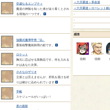
＜六天覇道＞革命派
空虚なるエンプティ
＜六天覇道＞ローレット銀
魔道の神髄を知った者が辿り着くとされ
る境地の一つです。
-
-
-
感情
強襲式魔導甲冑『Ω』
重装砲撃魔術師用の鎧です。
ロケット
信頼
信頼
胸元に忍ばせる装飾品です。何を入れる
かはあなた次第。
小さなロザリオ
立派とは言えませんが、邪気を退ける祈
りは確かに込められています
手帳
スケジュールがいっぱい！
君の面影