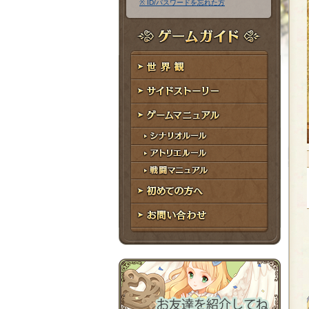
※ ID/パスワードを忘れた方
ア
ワ
ド
ー
レ
ド
ゲームガイド
ス
世界観
サイドストーリー
ゲームマニュアル
シナリオルール
アトリエルール
戦闘マニュアル
初めての方へ
お問い合わせ