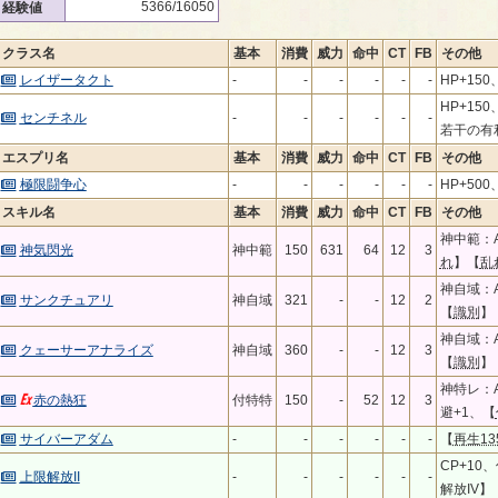
5366/16050
経験値
クラス名
基本
消費
威力
命中
CT
FB
その他
レイザータクト
-
-
-
-
-
-
HP+15
HP+1
センチネル
-
-
-
-
-
-
若干の有
エスプリ名
基本
消費
威力
命中
CT
FB
その他
極限闘争心
-
-
-
-
-
-
HP+500
スキル名
基本
消費
威力
命中
CT
FB
その他
神中範：A
神気閃光
神中範
150
631
64
12
3
れ
】【
乱
神自域：A
サンクチュアリ
神自域
321
-
-
12
2
【
識別
】
神自域：A
クェーサーアナライズ
神自域
360
-
-
12
3
【
識別
】
神特レ：
赤の熱狂
付特特
150
-
52
12
3
避+1、【
サイバーアダム
-
-
-
-
-
-
【
再生13
CP+10
上限解放II
-
-
-
-
-
-
解放IV