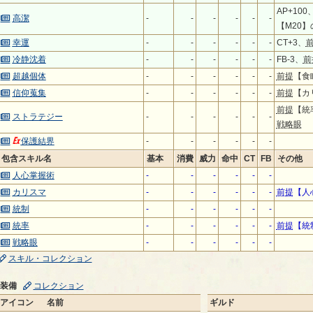
AP+10
高潔
-
-
-
-
-
-
【M20】
幸運
-
-
-
-
-
-
CT+3、
冷静沈着
-
-
-
-
-
-
FB-3、
前
超越個体
-
-
-
-
-
-
前提
【食
信仰蒐集
-
-
-
-
-
-
前提
【カ
前提
【統
ストラテジー
-
-
-
-
-
-
戦略眼
保護結界
-
-
-
-
-
-
包含スキル名
基本
消費
威力
命中
CT
FB
その他
人心掌握術
-
-
-
-
-
-
カリスマ
-
-
-
-
-
-
前提
【人
統制
-
-
-
-
-
-
統率
-
-
-
-
-
-
前提
【統
戦略眼
-
-
-
-
-
-
スキル・コレクション
装備
コレクション
アイコン
名前
ギルド