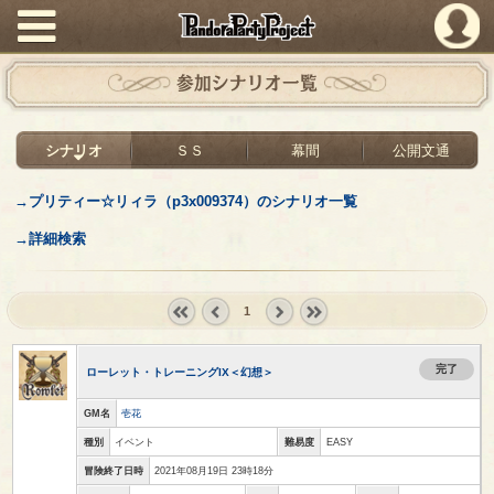
PandoraPartyProject
参加シナリオ一覧
シナリオ
ＳＳ
幕間
公開文通
→プリティー☆リィラ（p3x009374）のシナリオ一覧
→詳細検索
1
« first
‹
next ›
last »
prev
完了
ローレット・トレーニングIX＜幻想＞
GM名
壱花
種別
イベント
難易度
EASY
冒険終了日時
2021年08月19日 23時18分