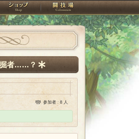
スタジオ
ショップ
闘技場
掘者……？
参加者 : 8 人