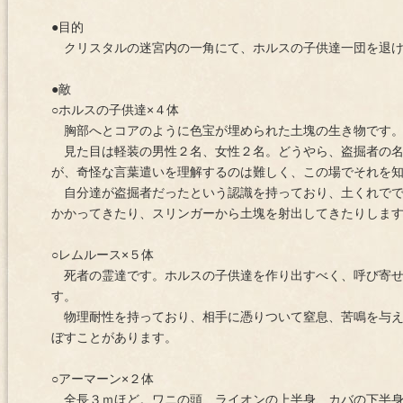
●目的
クリスタルの迷宮内の一角にて、ホルスの子供達一団を退け
●敵
○ホルスの子供達×４体
胸部へとコアのように色宝が埋められた土塊の生き物です
見た目は軽装の男性２名、女性２名。どうやら、盗掘者の名
が、奇怪な言葉遣いを理解するのは難しく、この場でそれを
自分達が盗掘者だったという認識を持っており、土くれでで
かかってきたり、スリンガーから土塊を射出してきたりしま
○レムルース×５体
死者の霊達です。ホルスの子供達を作り出すべく、呼び寄せ
す。
物理耐性を持っており、相手に憑りついて窒息、苦鳴を与え
ぼすことがあります。
○アーマーン×２体
全長３ｍほど。ワニの頭、ライオンの上半身、カバの下半身