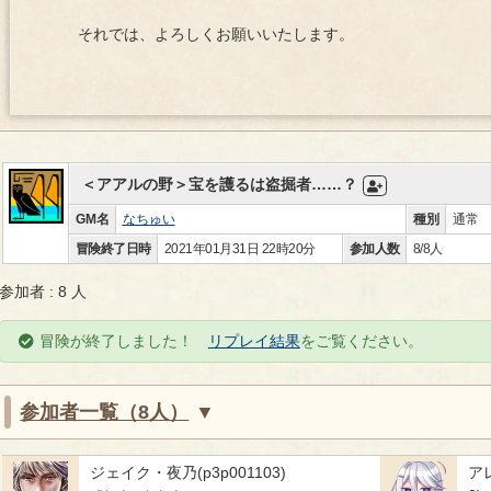
それでは、よろしくお願いいたします。
＜アアルの野＞宝を護るは盗掘者……？
GM名
なちゅい
種別
通常
冒険終了日時
2021年01月31日 22時20分
参加人数
8/8人
参加者 : 8 人
冒険が終了しました！
リプレイ結果
をご覧ください。
参加者一覧（8人）
ジェイク・夜乃(p3p001103)
ア