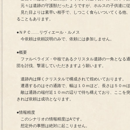
元々は遺跡の守護獣だったようですが、ホルスの子供達に従
見た目よりは素早い相手で、しつこく食らいついてくる他、
ることもあります。
●ＮＰＣ……リヴィエール・ルメス
今依頼は依頼説明のみで、依頼には参加しません。
●概要
ファルベライズ・中核であるクリスタル遺跡の一角となる通
団を討伐、撃退していただきますよう願います。
遺跡内は輝くクリスタルで構成されて煌めいております。
遭遇するのはその通路で、幅は１０ｍほど、長さは５０ｍほ
敵は通路の端付近１０ｍの辺りで待ち構えており、ここを突
きれば依頼は成功となります。
●情報精度
このシナリオの情報精度はAです。
想定外の事態は絶対に起こりません。