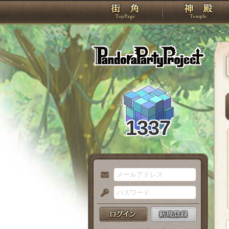
TOP
Pando
1337
メ
ー
パ
ル
ス