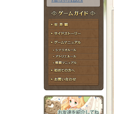
※ ID/パスワードを忘れた方
ア
ワ
ド
ー
レ
ド
ゲームガイド
ス
世界観
サイドストーリー
ゲームマニュアル
シナリオルール
アトリエルール
戦闘マニュアル
初めての方へ
お問い合わせ