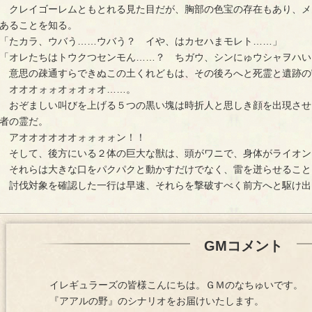
クレイゴーレムともとれる見た目だが、胸部の色宝の存在もあり、メ
あることを知る。
「たカラ、ウバう……ウバう？ イや、はカセハまモレト……」
「オレたちはトウクつセンモん……？ ちガウ、シンにゅウシャヲハい
意思の疎通すらできぬこの土くれどもは、その後ろへと死霊と遺跡の
オオオォォオォオォオ……。
おぞましい叫びを上げる５つの黒い塊は時折人と思しき顔を出現させ
者の霊だ。
アオオオオオオォォォォン！！
そして、後方にいる２体の巨大な獣は、頭がワニで、身体がライオン
それらは大きな口をパクパクと動かすだけでなく、雷を迸らせること
討伐対象を確認した一行は早速、それらを撃破すべく前方へと駆け出
GMコメント
イレギュラーズの皆様こんにちは。ＧＭのなちゅいです。
『アアルの野』のシナリオをお届けいたします。