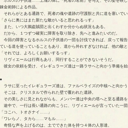
ホルスの子供達……土塊の体に『死者の名前』を与え、その姿を映し
錬金術師による作品。
それらがとある通路で、死者の魂や遺跡の守護獣と共に道を塞いでい
「さらに奥にはまた新たな敵がいると思われるっす」
また、いつ大鴉盗賊団と出くわすか分からぬ状況もある。
だから、１つずつ確実に障害を取り除き、先へと進みたいのだ。
今回の障害となるホルスの子供達の一団を討伐できれば、戻って報告
ている道を使っていることもあり、道から外れすぎなければ、他の敵と
「それでは、よろしくお願いするっす」
リヴィエールは行商もあり、同行することができないそうだ。
彼女の依頼を受け、イレギュラーズ達は一路ラサへと向かう準備を始
●
ラサに至ったイレギュラーズ達は、ファルベライズの中核へと向かう
そこは、クリスタルで作られた壁で覆われた遺跡。
その美しさに見とれながらも、メンバー達は中央の塔へと至る通路を
途中で、一行は長い通路の向こうに、リヴィエールが言っていた一団
「コこハ、トオさナイ……」
「ワレらノ、タカら……マもル……」
奇怪な声を上げるのは、土でできた体を持つ４体の人形達。