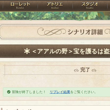
神殿
ローレット
アトリエ
raPartyProject
シナリオ詳細
＜アアルの野＞宝を護るは盗
完了
冒険が終了しました！
リプレイ結果
をご覧ください。