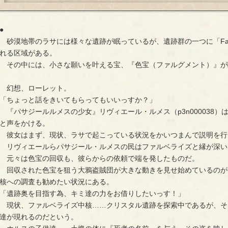
●
砂漠地帯のラサには様々な遺跡が眠っているが、遺跡群の一つに「Farb
れる区域がある。
その中には、小さな願いを叶える宝、『色宝（ファルグメント）』が
幻想、ローレット。
「ちょっと話をきいてもらってもいいっすか？」
『パサジールルメスの少女』リヴィエール・ルメス（p3n000038
と声をかける。
彼女はまず、現状、ラサで起こっている状況をかいつまんで説明を行
リヴィエールらパサジール・ルメスの民はファルベライズと縁が深い
元々は色宝の回収も、彼らからの依頼で端を発したものだ。
回収された色宝を狙う大鴉盗賊団が大きな動きを見せ始めているのが
核への調査も勧めたい状況にある。
「遺跡奥を目指す為、キミ達の力をお借りしたいっす！」
現状、ファルベライズ中核……クリスタル遺跡を探索中であるが、そ
達が現れるのだという。