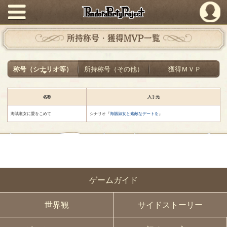
PandoraPartyProject
所持称号・獲得MVP一覧
称号（シナリオ等）
所持称号（その他）
獲得ＭＶＰ
名称
入手元
海賊淑女に愛をこめて
シナリオ『
海賊淑女と素敵なデートを
』
ゲームガイド
世界観
サイドストーリー