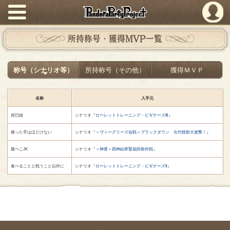
PandoraPartyProject
所持称号・獲得MVP一覧
称号（シナリオ等）
所持称号（その他）
獲得ＭＶＰ
名称
入手元
辰巳組
シナリオ『
ローレットトレーニング・ビギナーズⅢ
』
握った手はほどけない
シナリオ『
＜ヴィーグリーズ会戦＞ブラックダウン 古代怪獣大進撃！
』
腹ぺこJK
シナリオ『
＜神逐＞四神結界緊急防衛作戦
』
食べることと戦うこと以外に
シナリオ『
ローレットトレーニング・ビギナーズⅡ
』