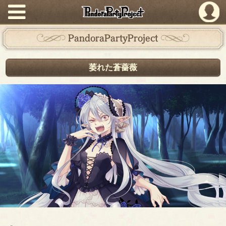
PandoraPartyProject
PandoraPartyProject
萎れた蒼薔薇