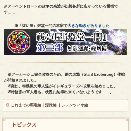
※アーベントロートの政争の余波が幻想各所に広がっている模様で
す……
※『祓い屋』燈堂一門の本家で
大きな動きがありました――
※アーカーシュ完全攻略のため、鋼の進撃（Stahl Eroberung）作戦
が開始されました。
※突如、特務派の軍人達がイレギュラーズへ攻撃を始めました。
※特務派の軍人達も、状況に納得出来ていないようです……。
これまでの
覇竜編
｜
深緑編
｜
シレンツィオ編
トピックス