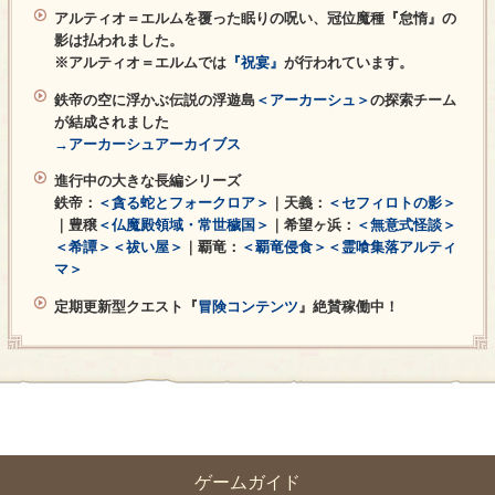
アルティオ＝エルムを覆った眠りの呪い、冠位魔種『怠惰』の
影は払われました。
※アルティオ＝エルムでは
『祝宴』
が行われています。
鉄帝の空に浮かぶ伝説の浮遊島
＜アーカーシュ＞
の探索チーム
が結成されました
→アーカーシュアーカイブス
進行中の大きな長編シリーズ
鉄帝：
＜貪る蛇とフォークロア＞
｜天義：
＜セフィロトの影＞
｜豊穣
＜仏魔殿領域・常世穢国＞
｜希望ヶ浜：
＜無意式怪談＞
＜希譚＞
＜祓い屋＞
｜覇竜：
＜覇竜侵食＞
＜霊喰集落アルティ
マ＞
定期更新型クエスト『
冒険コンテンツ
』絶賛稼働中！
ゲームガイド