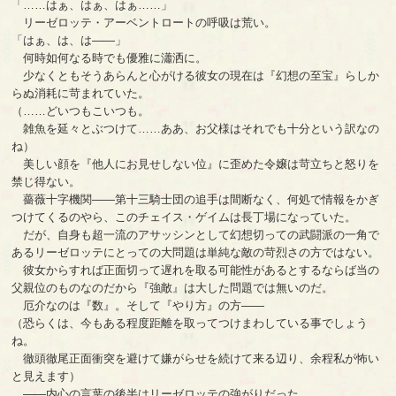
「……はぁ、はぁ、はぁ……」
リーゼロッテ・アーベントロートの呼吸は荒い。
「はぁ、は、は――」
何時如何なる時でも優雅に瀟洒に。
少なくともそうあらんと心がける彼女の現在は『幻想の至宝』らしか
らぬ消耗に苛まれていた。
（……どいつもこいつも。
雑魚を延々とぶつけて……ああ、お父様はそれでも十分という訳なの
ね）
美しい顔を『他人にお見せしない位』に歪めた令嬢は苛立ちと怒りを
禁じ得ない。
薔薇十字機関――第十三騎士団の追手は間断なく、何処で情報をかぎ
つけてくるのやら、このチェイス・ゲイムは長丁場になっていた。
だが、自身も超一流のアサッシンとして幻想切っての武闘派の一角で
あるリーゼロッテにとっての大問題は単純な敵の苛烈さの方ではない。
彼女からすれば正面切って遅れを取る可能性があるとするならば当の
父親位のものなのだから『強敵』は大した問題では無いのだ。
厄介なのは『数』。そして『やり方』の方――
（恐らくは、今もある程度距離を取ってつけまわしている事でしょう
ね。
徹頭徹尾正面衝突を避けて嫌がらせを続けて来る辺り、余程私が怖い
と見えます）
――内心の言葉の後半はリーゼロッテの強がりだった。