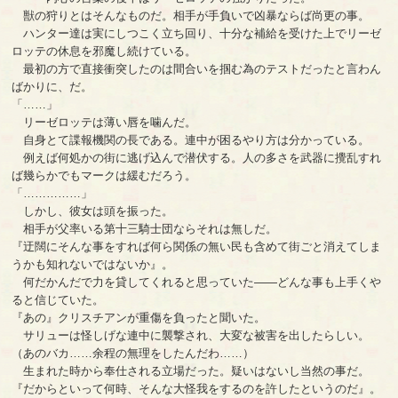
獣の狩りとはそんなものだ。相手が手負いで凶暴ならば尚更の事。
ハンター達は実にしつこく立ち回り、十分な補給を受けた上でリーゼ
ロッテの休息を邪魔し続けている。
最初の方で直接衝突したのは間合いを掴む為のテストだったと言わん
ばかりに、だ。
「……」
リーゼロッテは薄い唇を噛んだ。
自身とて諜報機関の長である。連中が困るやり方は分かっている。
例えば何処かの街に逃げ込んで潜伏する。人の多さを武器に攪乱すれ
ば幾らかでもマークは緩むだろう。
「……………」
しかし、彼女は頭を振った。
相手が父率いる第十三騎士団ならそれは無しだ。
『迂闊にそんな事をすれば何ら関係の無い民も含めて街ごと消えてしま
うかも知れないではないか』。
何だかんだで力を貸してくれると思っていた――どんな事も上手くや
ると信じていた。
『あの』クリスチアンが重傷を負ったと聞いた。
サリューは怪しげな連中に襲撃され、大変な被害を出したらしい。
（あのバカ……余程の無理をしたんだわ……）
生まれた時から奉仕される立場だった。疑いはないし当然の事だ。
『だからといって何時、そんな大怪我をするのを許したというのだ』。