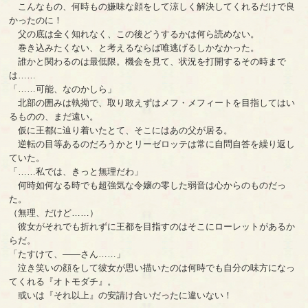
こんなもの、何時もの嫌味な顔をして涼しく解決してくれるだけで良
かったのに！
父の底は全く知れなく、この後どうするかは何ら読めない。
巻き込みたくない、と考えるならば唯逃げるしかなかった。
誰かと関わるのは最低限。機会を見て、状況を打開するその時まで
は……
「……可能、なのかしら」
北部の囲みは執拗で、取り敢えずはメフ・メフィートを目指してはい
るものの、まだ遠い。
仮に王都に辿り着いたとて、そこにはあの父が居る。
逆転の目等あるのだろうかとリーゼロッテは常に自問自答を繰り返し
ていた。
「……私では、きっと無理だわ」
何時如何なる時でも超強気な令嬢の零した弱音は心からのものだっ
た。
（無理、だけど……）
彼女がそれでも折れずに王都を目指すのはそこにローレットがあるか
らだ。
「たすけて、――さん……」
泣き笑いの顔をして彼女が思い描いたのは何時でも自分の味方になっ
てくれる『オトモダチ』。
或いは『それ以上』の安請け合いだったに違いない！