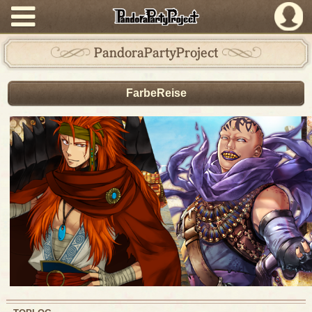
PandoraPartyProject
PandoraPartyProject
FarbeReise