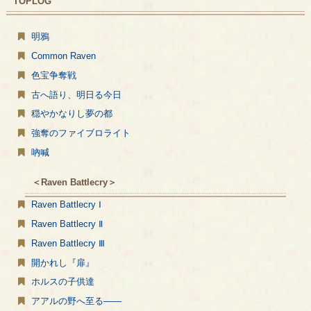
TOPLOG
明鴉
Common Raven
色宝争奪戦
古へ語り、明日る今日
穏やかなりし夢の都
強奪のファイブロライト
吶喊
＜Raven Battlecry＞
Raven Battlecry Ⅰ
Raven Battlecry Ⅱ
Raven Battlecry Ⅲ
開かれし『扉』
ホルスの子供達
アアルの野へ至る――