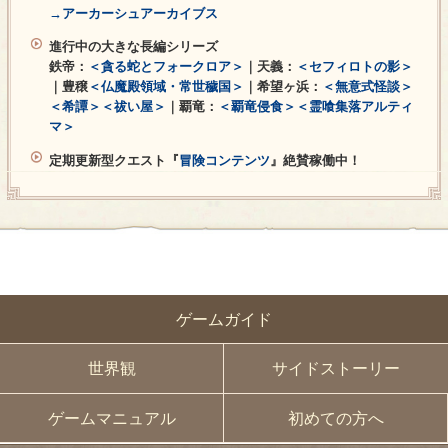
→アーカーシュアーカイブス
進行中の大きな長編シリーズ
鉄帝：
＜貪る蛇とフォークロア＞
｜天義：
＜セフィロトの影＞
｜豊穣
＜仏魔殿領域・常世穢国＞
｜希望ヶ浜：
＜無意式怪談＞
＜希譚＞
＜祓い屋＞
｜覇竜：
＜覇竜侵食＞
＜霊喰集落アルティ
マ＞
定期更新型クエスト『
冒険コンテンツ
』絶賛稼働中！
ゲームガイド
世界観
サイドストーリー
ゲームマニュアル
初めての方へ