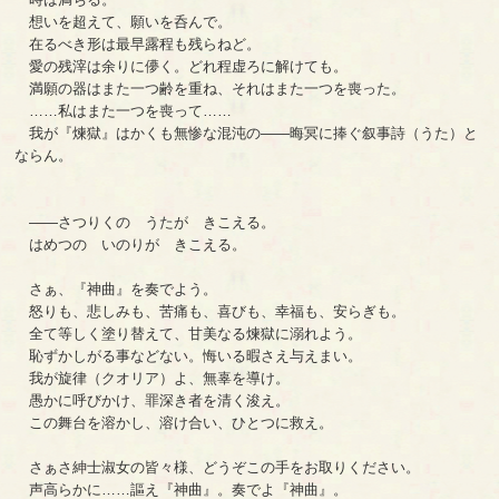
想いを超えて、願いを呑んで。
在るべき形は最早露程も残らねど。
愛の残滓は余りに儚く。どれ程虚ろに解けても。
満願の器はまた一つ齢を重ね、それはまた一つを喪った。
……私はまた一つを喪って……
我が『煉獄』はかくも無惨な混沌の――晦冥に捧ぐ叙事詩（うた）と
ならん。
――さつりくの うたが きこえる。
はめつの いのりが きこえる。
さぁ、『神曲』を奏でよう。
怒りも、悲しみも、苦痛も、喜びも、幸福も、安らぎも。
全て等しく塗り替えて、甘美なる煉獄に溺れよう。
恥ずかしがる事などない。悔いる暇さえ与えまい。
我が旋律（クオリア）よ、無辜を導け。
愚かに呼びかけ、罪深き者を清く浚え。
この舞台を溶かし、溶け合い、ひとつに救え。
さぁさ紳士淑女の皆々様、どうぞこの手をお取りください。
声高らかに……謳え『神曲』。奏でよ『神曲』。