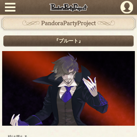
PandoraPartyProject
PandoraPartyProject
『プルート』
時は満ちる。