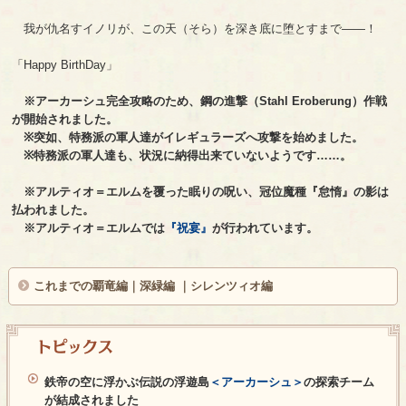
我が仇名すイノリが、この天（そら）を深き底に堕とすまで――！
「Happy BirthDay」
※アーカーシュ完全攻略のため、鋼の進撃（Stahl Eroberung）作戦
が開始されました。
※突如、特務派の軍人達がイレギュラーズへ攻撃を始めました。
※特務派の軍人達も、状況に納得出来ていないようです……。
※アルティオ＝エルムを覆った眠りの呪い、冠位魔種『怠惰』の影は
払われました。
※アルティオ＝エルムでは
『祝宴』
が行われています。
これまでの
覇竜編
｜
深緑編
｜
シレンツィオ編
トピックス
鉄帝の空に浮かぶ伝説の浮遊島
＜アーカーシュ＞
の探索チーム
が結成されました