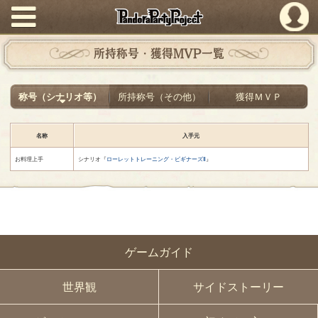
PandoraPartyProject
所持称号・獲得MVP一覧
称号（シナリオ等）
所持称号（その他）
獲得ＭＶＰ
名称
入手元
お料理上手
シナリオ『
ローレットトレーニング・ビギナーズⅡ
』
ゲームガイド
世界観
サイドストーリー