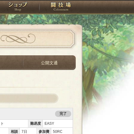
スタジオ
ショップ
闘技場
間
公開文通
完了
ント
難易度
EASY
相談
7日
参加費
50RC