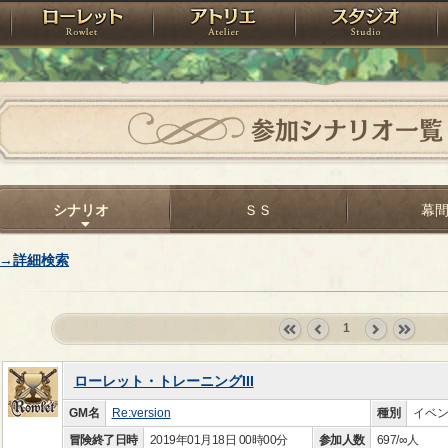
神殿
ローレット
アトリエ
raPartyProject
参加シナリオ一覧
シナリオ
ＳＳ
幕
→詳細検索
1
«
‹
next
last
first
prev
›
»
ローレット・トレーニングIII
GM名
Re:version
種別
イベ
冒険終了日時
2019年01月18日 00時00分
参加人数
697/∞人