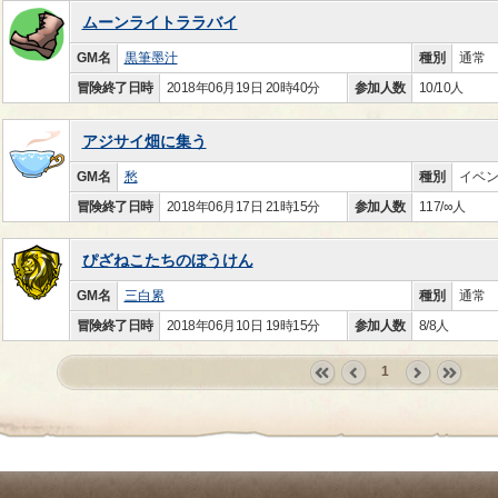
ムーンライトララバイ
GM名
黒筆墨汁
種別
通常
冒険終了日時
2018年06月19日 20時40分
参加人数
10/10人
アジサイ畑に集う
GM名
愁
種別
イベ
冒険終了日時
2018年06月17日 21時15分
参加人数
117/∞人
ぴざねこたちのぼうけん
GM名
三白累
種別
通常
冒険終了日時
2018年06月10日 19時15分
参加人数
8/8人
1
«
‹
next
last
first
prev
›
»