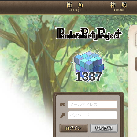
TOP
Pando
1337
メ
ー
パ
ル
ス