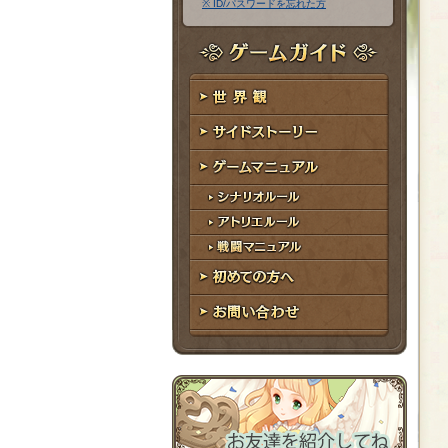
※ ID/パスワードを忘れた方
ア
ワ
ド
ー
レ
ド
ゲームガイド
ス
世界観
サイドストーリー
ゲームマニュアル
シナリオルール
アトリエルール
戦闘マニュアル
初めての方へ
お問い合わせ