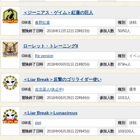
＜ジーニアス・ゲイム＞紅蓮の巨人
GM名
春野紅葉
種別
決戦
冒険終了日時
2018年12月12日 23時15分
参加人数
50/50人
ローレット・トレーニングII
GM名
Re:version
種別
イベ
冒険終了日時
2018年09月01日 21時05分
参加人数
879/∞人
＜Liar Break＞反撃のゴリライダー使い
GM名
吉北遥人(休止中)
種別
通常
冒険終了日時
2018年06月29日 22時46分
参加人数
10/10人
＜Liar Break＞Lunacircus
GM名
pipi
種別
決戦
冒険終了日時
2018年06月29日 22時45分
参加人数
100/100人