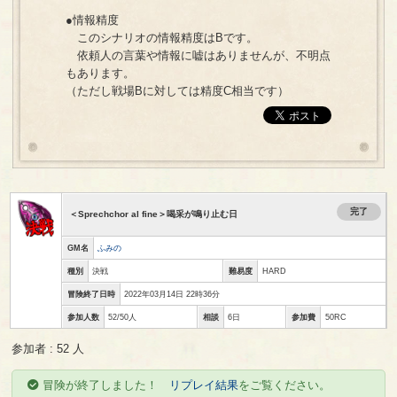
●情報精度
このシナリオの情報精度はBです。
依頼人の言葉や情報に嘘はありませんが、不明点
もあります。
（ただし戦場Bに対しては精度C相当です）
完了
＜Sprechchor al fine＞喝采が鳴り止む日
GM名
ふみの
種別
決戦
難易度
HARD
冒険終了日時
2022年03月14日 22時36分
参加人数
52/50人
相談
6日
参加費
50RC
参加者 : 52 人
冒険が終了しました！
リプレイ結果
をご覧ください。