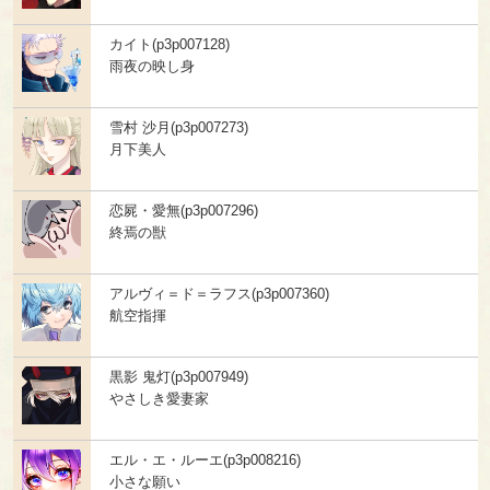
カイト(p3p007128)
雨夜の映し身
雪村 沙月(p3p007273)
月下美人
恋屍・愛無(p3p007296)
終焉の獣
アルヴィ＝ド＝ラフス(p3p007360)
航空指揮
黒影 鬼灯(p3p007949)
やさしき愛妻家
エル・エ・ルーエ(p3p008216)
小さな願い