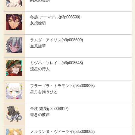
約束の瓊剣
冬越 アーマデル(p3p008599)
灰想繰切
ラムダ・アイリス(p3p008609)
血風旋華
ミヅハ・ソレイユ(p3p008648)
流星の狩人
フラーゴラ・トラモント(p3p008825)
星月を掬うひと
金枝 繁茂(p3p008917)
善悪の彼岸
メルランヌ・ヴィーライ(p3p009063)