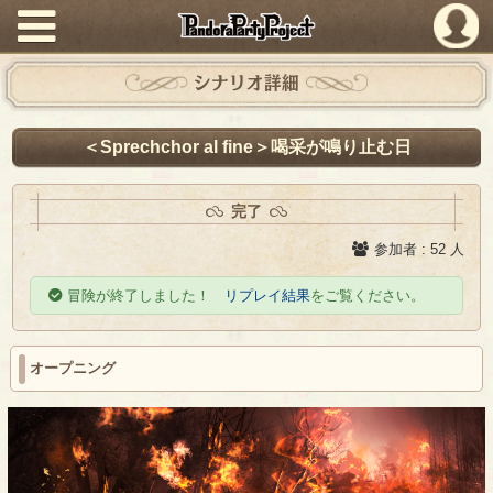
PandoraPartyProject
シナリオ詳細
＜Sprechchor al fine＞喝采が鳴り止む日
完了
参加者 : 52 人
冒険が終了しました！
リプレイ結果
をご覧ください。
オープニング