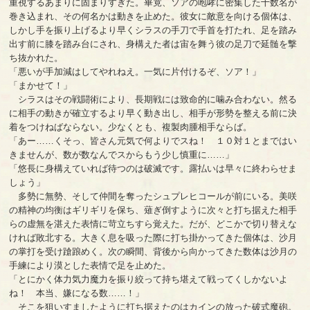
重視するあまりに固まりすぎた。畢竟、ソアの咆哮に密集した十数名が
巻き込まれ、その何名かは動きを止めた。彼女に敵意を向ける個体は、
しかし手を振り上げるより早くシラスの手刀で手首を打たれ、足を踏み
出す前に膝を踏み台にされ、身構えた者は宙を舞う彼の足刀で延髄を撃
ち抜かれた。
「悪いが手加減はしてやれねえ。一気に片付けるぞ、ソア！」
「まかせて！」
シラスはその戦闘術により、長期戦には致命的に噛み合わない。然る
に相手の動きが確立するより早く動き出し、相手が形勢を整える前に決
着をつけねばならない。少なくとも、複製肉腫相手ならば。
「あー……くそっ、皆さん元気で何よりでスね！ １０対１とまではい
きませんが、数が数なんでスからもう少し慎重に……」
「悠長に身構えていれば待つのは破滅です。露払いは早々に終わらせま
しょう」
多勢に無勢、そして仲間を奪ったシュプレヒコールが前にいる。美咲
の精神の均衡はギリギリを保ち、薙ぎ倒すように次々と打ち据えた相手
らの虚無を湛えた表情に苛立ちすら覚えた。だが、どこかで切り替えな
ければ敗北する。大きく息を吸った際に打ち掛かってきた個体は、沙月
の掌打を受け蹌踉めく。次の瞬間、背後から向かってきた数体は沙月の
手練により漠とした表情で足を止めた。
「とにかく体力気力魔力を振り絞って持ち堪えて戦ってくしかないよ
ね！ 本当、嫌になる数……！」
そこを狙いすましたように打ち据えたのはカインの放った破式魔砲。