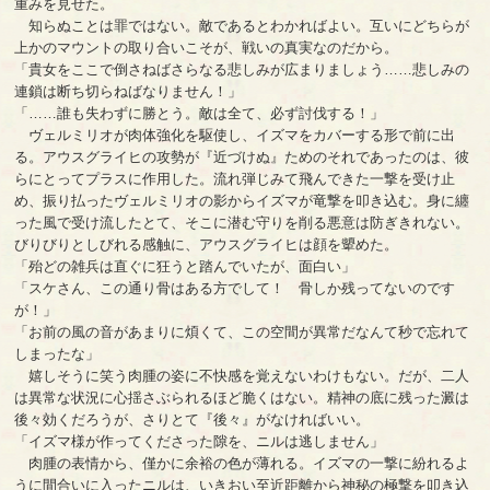
重みを見せた。
知らぬことは罪ではない。敵であるとわかればよい。互いにどちらが
上かのマウントの取り合いこそが、戦いの真実なのだから。
「貴女をここで倒さねばさらなる悲しみが広まりましょう……悲しみの
連鎖は断ち切らねばなりません！」
「……誰も失わずに勝とう。敵は全て、必ず討伐する！」
ヴェルミリオが肉体強化を駆使し、イズマをカバーする形で前に出
る。アウスグライヒの攻勢が『近づけぬ』ためのそれであったのは、彼
らにとってプラスに作用した。流れ弾じみて飛んできた一撃を受け止
め、振り払ったヴェルミリオの影からイズマが竜撃を叩き込む。身に纏
った風で受け流したとて、そこに潜む守りを削る悪意は防ぎきれない。
びりびりとしびれる感触に、アウスグライヒは顔を顰めた。
「殆どの雑兵は直ぐに狂うと踏んでいたが、面白い」
「スケさん、この通り骨はある方でして！ 骨しか残ってないのです
が！」
「お前の風の音があまりに煩くて、この空間が異常だなんて秒で忘れて
しまったな」
嬉しそうに笑う肉腫の姿に不快感を覚えないわけもない。だが、二人
は異常な状況に心揺さぶられるほど脆くはない。精神の底に残った澱は
後々効くだろうが、さりとて『後々』がなければいい。
「イズマ様が作ってくださった隙を、ニルは逃しません」
肉腫の表情から、僅かに余裕の色が薄れる。イズマの一撃に紛れるよ
うに間合いに入ったニルは、いきおい至近距離から神秘の極撃を叩き込