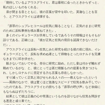
「期待しているよアウスグライヒ。君は最初に会ったときからずっと、
私のほしいものをくれる」
扉が閉まる音とともに、彼の言葉が背中を叩いた。莫迦なことを言
う、とアウスグライヒは述懐する。
『原罪のシュプレヒコールは狂気に陥ることなく、正気のままに研究
のために反転事例を積み重ねてきた』。
多くのイレギュラーズが共有しているであろうその情報はそもそもが
誤りである。正確には、『彼が正気と狂気の境目を認識できないだけ
だ』。
アウスグライヒは反転へ狂気じみた研究を続ける彼の前に現れ、イレ
ギュラーズとして、反転を求めぬ者として得物をとったロナルドを完膚
なきまでに叩き伏せた。
殺さないでおいてやる、存分に研究に励め。ただし妾は付かず離れず
眺めているがな、と。彼にとっては甚だ噴飯ものの提案を突きつけら
れ、しかしロナルドに否定する力も言葉も存在しなかった。
すり減っていく正気と浴びせられる人々の――救えなかったという
――罵倒のなかで、彼は驚くほど急激なスピードで狂気を飲み干してい
ったのである。アウスグライヒの持ちうる『原罪の呼び声』など余録に
もならぬはずだろうに。
結果として彼は正義の心や常識というものを語りながら狂気を闊歩す
る悪意と成り果てた。