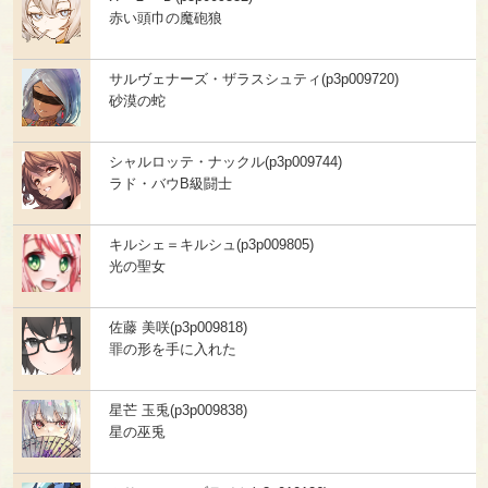
赤い頭巾の魔砲狼
サルヴェナーズ・ザラスシュティ(p3p009720)
砂漠の蛇
シャルロッテ・ナックル(p3p009744)
ラド・バウB級闘士
キルシェ＝キルシュ(p3p009805)
光の聖女
佐藤 美咲(p3p009818)
罪の形を手に入れた
星芒 玉兎(p3p009838)
星の巫兎