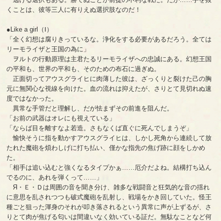
くことは、彼等三人に有りえぬ選択肢なのだ！
●Like a girl（Ⅰ）
「全く幻想は腐りきっているな。浄化をする必要があるだろう。全ては
リーモライザと王国の為に」
ヲルトの行動原理は主君たるリーモライザへの忠誠にある。幻想王国
の平和も、世界の平和も、そのための布石に過ぎぬ。
正面切ってアウスグライヒに肉薄した彼は、ざっくりと裂けた己の胸
元に無関心な視線を向けた。血の流れは抑えたが、さりとて見切れぬ速
度ではなかった。
異常な手管だと理解し、だが怯まずその前進を阻んだ。
「お前の武器はオレにも視えている」
「ならば目を離すなよ若造。さもなくば直ぐに死んでしまうぞ」
愉快そうに指を動かすアウスグライヒは、しかし死角から連続して放
たれた魔砲を煩わしげに打ち払い、僅かな指先の焦げ跡に顔をしかめ
た。
「相手は追い込むと強くなるタイプかぁ……厄介だよね。結構打ち込ん
でるのに、あれを弾くって……」
Я・Ｅ・Ｄは周囲の音を聞き分け、雑多な戦闘音と狂気的な音の揺れ
に意思を乱されつつも破式魔砲を乱射し、戦場をかき回していた。怪王
種ごと狙った渾身のそれが叩き落されるという異常に声が上ずるが、さ
りとて肉が焦げる匂いは間違いなく効いている証だ。無駄なことなど何