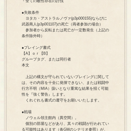
・全ての敵性存在の討伐
●失敗条件
ヨタカ・アストラルノヴァ(p3p000155)ならびに
武器商人(p3p001107)の死亡（両者参加の場合）
参加者から反転または死亡が一定数発生（上記の
条件除外時）
●プレイング書式
【A】ｏｒ【B】
グループタグ、または同行者
本文
上記の構文が守られていないプレイングに関して
は、その内容を十全に発揮できない、または戦闘中
行方不明（MIA）扱いとなり重篤な結果を招く可能
性を『強く警告』します。
くれぐれも書式の遵守をお願いいたします。
●戦場
ノウェル領主館内（異空間）。
個別の部屋などがあり、其々の戦闘が行われてい
る可能性はあります（各GMのシナリオ参照）が、