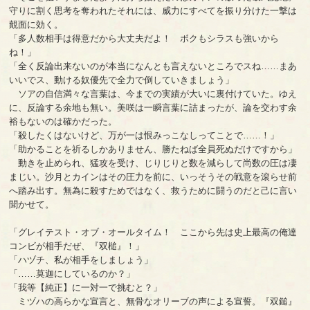
守りに割く思考を奪われたそれには、威力にすべてを振り分けた一撃は
覿面に効く。
「多人数相手は得意だから大丈夫だよ！ ボクもシラスも強いから
ね！」
「全く反論出来ないのが本当になんとも言えないところでスね……まあ
いいでス、動ける奴優先で全力で倒していきましょう」
ソアの自信満々な言葉は、今までの実績が大いに裏付けていた。ゆえ
に、反論する余地も無い。美咲は一瞬言葉に詰まったが、論を交わす余
裕もないのは確かだった。
「殺したくはないけど、万が一は恨みっこなしってことで……！」
「助かることを祈るしかありません、勝たねば全員死ぬだけですから」
動きを止められ、猛攻を受け、じりじりと数を減らして尚数の圧は凄
まじい。沙月とカインはその圧力を前に、いっそうその戦意を滾らせ前
へ踏み出す。無為に殺すためではなく、救うために闘うのだと己に言い
聞かせて。
「グレイテスト・オブ・オールタイム！ ここから先は史上最高の俺達
コンビが相手だぜ、『双槌』！」
「ハヅチ、私が相手をしましょう」
「……莫迦にしているのか？」
「我等【純正】に一対一で挑むと？」
ミヅハの高らかな宣言と、無骨なオリーブの声による宣誓。『双鎚』