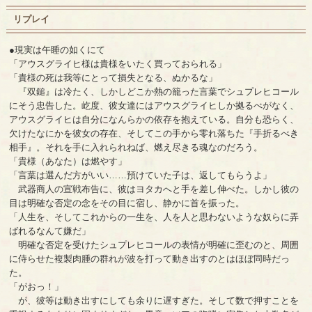
リプレイ
●現実は午睡の如くにて
「アウスグライヒ様は貴様をいたく買っておられる」
「貴様の死は我等にとって損失となる、ぬかるな」
『双鎚』は冷たく、しかしどこか熱の籠った言葉でシュプレヒコール
にそう忠告した。屹度、彼女達にはアウスグライヒしか拠るべがなく、
アウスグライヒは自分になんらかの依存を抱えている。自分も恐らく、
欠けたなにかを彼女の存在、そしてこの手から零れ落ちた『手折るべき
相手』。それを手に入れられねば、燃え尽きる魂なのだろう。
「貴様（あなた）は燃やす」
「言葉は選んだ方がいい……預けていた子は、返してもらうよ」
武器商人の宣戦布告に、彼はヨタカへと手を差し伸べた。しかし彼の
目は明確な否定の念をその目に宿し、静かに首を振った。
「人生を、そしてこれからの一生を、人を人と思わないような奴らに弄
ばれるなんて嫌だ」
明確な否定を受けたシュプレヒコールの表情が明確に歪むのと、周囲
に侍らせた複製肉腫の群れが波を打って動き出すのとはほぼ同時だっ
た。
「がおっ！」
が、彼等は動き出すにしても余りに遅すぎた。そして数で押すことを