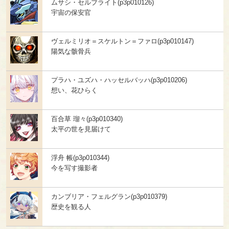
ムサシ・セルブライト(p3p010126)
宇宙の保安官
ヴェルミリオ＝スケルトン＝ファロ(p3p010147)
陽気な骸骨兵
プラハ・ユズハ・ハッセルバッハ(p3p010206)
想い、花ひらく
百合草 瑠々(p3p010340)
太平の世を見届けて
浮舟 帳(p3p010344)
今を写す撮影者
カンブリア・フェルグラン(p3p010379)
歴史を観る人