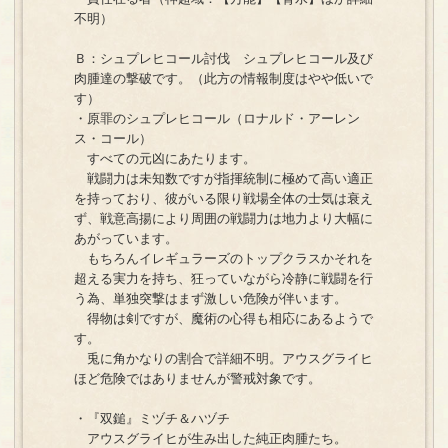
不明）
Ｂ：シュプレヒコール討伐 シュプレヒコール及び
肉腫達の撃破です。（此方の情報制度はやや低いで
す）
・原罪のシュプレヒコール（ロナルド・アーレン
ス・コール）
すべての元凶にあたります。
戦闘力は未知数ですが指揮統制に極めて高い適正
を持っており、彼がいる限り戦場全体の士気は衰え
ず、戦意高揚により周囲の戦闘力は地力より大幅に
あがっています。
もちろんイレギュラーズのトップクラスかそれを
超える実力を持ち、狂っていながら冷静に戦闘を行
う為、単独突撃はまず激しい危険が伴います。
得物は剣ですが、魔術の心得も相応にあるようで
す。
兎に角かなりの割合で詳細不明。アウスグライヒ
ほど危険ではありませんが警戒対象です。
・『双鎚』ミヅチ＆ハヅチ
アウスグライヒが生み出した純正肉腫たち。