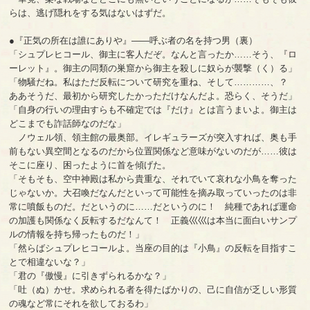
らは、逃げ隠れをする気はないはずだ。
●『正気の所在は誰にありや』――呼ぶ者の名を持つ男（裏）
「シュプレヒコール、御主に客人だぞ。なんと言ったか……そう、『ロ
ーレット』。御主の同類の巣窟から御主を殺しに奴らが襲撃（く）る」
「物騒だね。私はただ反転について研究を重ね、そして…………、？
ああそうだ、最初から研究したかっただけなんだよ。恐らく、そうだ」
「自身の行いの理由すらも不確定では『だけ』とは言うまいよ。御主は
どこまでも詐話師なのだな」
ノウェル領、領主館の最奥部。イレギュラーズが突入すれば、奥も手
前もない異空間となるのだから位置関係など意味がないのだが……彼は
そこに座り、困ったように首を傾げた。
「そもそも、空中神殿は私から貴重な、それでいて哀れな小鳥を奪った
じゃないか。大召喚だなんだといって可能性を摘み取っていったのは非
常に噴飯ものだ。だというのに……だというのに！ 純種であれば運命
の加護も関係なく反転するだなんて！ 正義巛巛は本当に面白いサンプ
ルの情報を持ち帰ったものだ！」
「然らばシュプレヒコールよ。当座の目的は『小鳥』の反転を目指すこ
とで相違ないな？」
「君の『傲慢』に引きずられるかな？」
「吐（ぬ）かせ。求められる者を得たばかりの、己に自信が乏しい形質
の魂など常にそれを欲しておるわ」