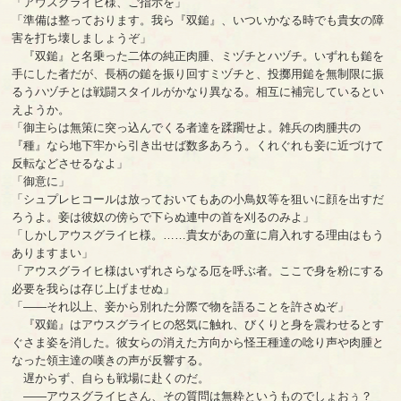
「アウスグライヒ様、ご指示を」
「準備は整っております。我ら『双鎚』、いついかなる時でも貴女の障
害を打ち壊しましょうぞ」
『双鎚』と名乗った二体の純正肉腫、ミヅチとハヅチ。いずれも鎚を
手にした者だが、長柄の鎚を振り回すミヅチと、投擲用鎚を無制限に振
るうハヅチとは戦闘スタイルがかなり異なる。相互に補完しているとい
えようか。
「御主らは無策に突っ込んでくる者達を蹂躙せよ。雑兵の肉腫共の
『種』なら地下牢から引き出せば数多あろう。くれぐれも妾に近づけて
反転などさせるなよ」
「御意に」
「シュプレヒコールは放っておいてもあの小鳥奴等を狙いに顔を出すだ
ろうよ。妾は彼奴の傍らで下らぬ連中の首を刈るのみよ」
「しかしアウスグライヒ様。……貴女があの童に肩入れする理由はもう
ありますまい」
「アウスグライヒ様はいずれさらなる厄を呼ぶ者。ここで身を粉にする
必要を我らは存じ上げませぬ」
「――それ以上、妾から別れた分際で物を語ることを許さぬぞ」
『双鎚』はアウスグライヒの怒気に触れ、びくりと身を震わせるとす
ぐさま姿を消した。彼女らの消えた方向から怪王種達の唸り声や肉腫と
なった領主達の嘆きの声が反響する。
遅からず、自らも戦場に赴くのだ。
――アウスグライヒさん、その質問は無粋というものでしょおぅ？