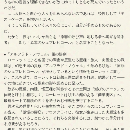
うものの定義を理解できないが故にゆっくりと心が死んでいったという
わけだ。
……反転へと向かう人々を止められないのであれば、後押しして『テ
ストケース』を増やせばいい。
そうして変わっていく人々の心にこそ、自分が求めるものがあるの
だ。
だから、彼はいつしか自らを『原罪の呼び声に応じる者へ喝采を送る
者』――即ち『原罪のシュプレヒコール』と名乗ることとなった。
●『アルフラド・ノウェル』領の惨劇
ローレットによる各国での調査や度重なる魔種・旅人・肉腫達との戦
闘は、幻想王国の貴族『アルフラド・ノウェル』の治める領地に『原罪
のシュプレヒコール』が潜伏しているという情報をローレットに齎し
た。これを以て、ローレットは幻想王国に調査を打診。結果として――
その地に起きている惨劇の影を認めるに至った。
数多の魔種、肉腫、怪王種が闊歩するその空間は『滅びのアーク』の
体現と呼ぶに相応しく、ローレットは領主の館のある『商業街区』へ、
最短ルートで精鋭の面々を送り込む作戦を決行するに至る。
異次元の世界と化した領主館内部、そこに控えるのはシュプレヒコー
ル当人、『傲慢の膠窈』アウスグライヒ、彼女が生み出した肉腫達も多
数配されていることだろう。それらを突破するには、幾つかに手分けす
る必要があるだろう。
畢竟、楽な戦場などどこにも無いということになるが……そもそも彼