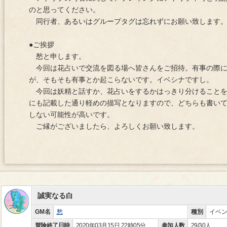
のと思ってください。
同行者、あるいはグループタグは忘れずにお願い致します
●ご挨拶
愁と申します。
今回は花占いで交流を図る場へ皆さんをご招待。有事の際に
が、そもそも有事とか起こらないです。イベシナですし。
今回は妖精と話すか、花占いをするかはっきり分けることを
にも記載した通り軽めの描写となりますので、どちらも書い
しない可能性が高いです。
ご縁がございましたら、よろしくお願い致します。
誠実なる白
GM名
愁
種別
イベ
冒険終了日時
2020年03月15日 22時05分
参加人数
29/30人