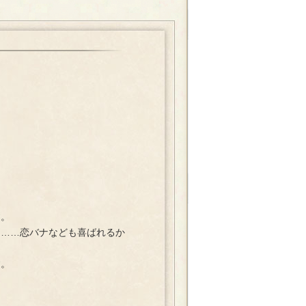
す。
……恋バナなども喜ばれるか
す。