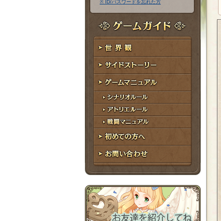
※ ID/パスワードを忘れた方
ア
ワ
ド
ー
レ
ド
ゲームガイド
ス
世界観
サイドストーリー
ゲームマニュアル
シナリオルール
アトリエルール
戦闘マニュアル
初めての方へ
お問い合わせ