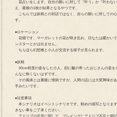
花占いをします。自分の願いに対して『叶う』か『叶わない
え、最後の1枚が結果となるやつです。
こちらでは妖精との対話ではなく、自らの願いに対しての心
す。
●ロケーション
花畑です。マーガレットの花が咲き乱れ、日なたは暖かいで
ンスターとかは出ません。
ちらほら幻想種と小人が交流する様子が見られます。
●妖精
30cm程度の姿をした小人。顔に皺の寄ったおじさんの姿を
んなに怖くないはずです。
その風体とは裏腹に憶病ですが、人間の話には大変興味があ
手みたいです。
●注意事項
本シナリオはイベントシナリオです。軽めの描写となります
きない事をご了承ください。
アドリブの可否に関して、プレイングにアドリブ不可と明記