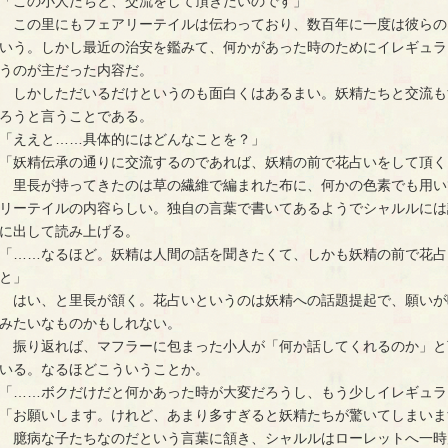
「この小人たちと、交流をして頂きたいのです」
この里にもフェアリーテイルは伝わっており、数百年に一度は彼らの
いう。しかし最近の治安を鑑みて、何かがあった時のためにイレギュラ
うのが主だった内容だ。
しかしただいるだけというのも面白くはあるまい。妖精たちと交流も
ろうと言うことである。
「ええと……具体的にはどんなことを？」
「妖精伝承の通りに交流するのであれば、妖精の前で花占いをして頂く
里長が持ってきたのは草の繊維で編まれた布に、何かの色素でも用い
リーテイルの内容らしい。独自の言葉で書いてあるようでシャルルには
に出して読み上げる。
「……なるほど。妖精は人間の話を聞きたくて、しかも妖精の前で花占
と」
はい、と里長が頷く。花占いというのは妖精への話題提起で、願いが
みたいなものかもしれない。
振り返れば、マフラーに包まった小人が「何か話してくれるのか」と
いる。なるほどこういうことか。
「……ボクだけだと何かあった時が大変だろうし、もう少しイレギュラ
「お願いします。けれど、あまり多すぎると妖精たちが驚いてしまいま
臆病な子たちなのだという言葉に頷き、シャルルはローレットへ一時