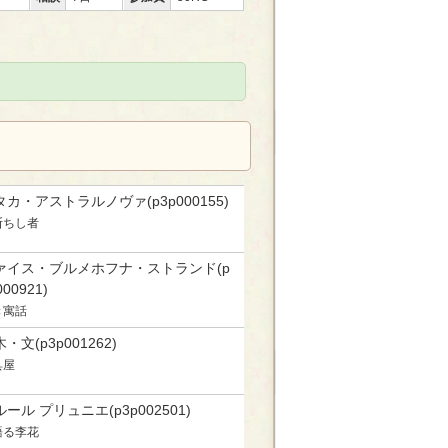
タカ・アストラルノヴァ(p3p000155)
断ちし者
ァイス・ブルメホフナ・ストランド(p
000921)
き寓話
・文(p3p001262)
具屋
ール プリュニエ(p3p002501)
語る李花