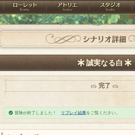
神殿
ローレット
アトリエ
raPartyProject
シナリオ詳細
誠実なる白
完了
冒険が終了しました！
リプレイ結果
をご覧ください。