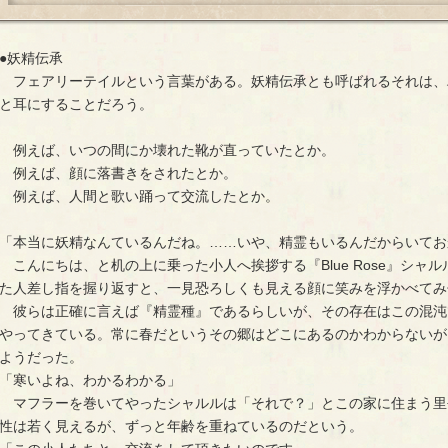
●妖精伝承
フェアリーテイルという言葉がある。妖精伝承とも呼ばれるそれは、
と耳にすることだろう。
例えば、いつの間にか壊れた靴が直っていたとか。
例えば、顔に落書きをされたとか。
例えば、人間と歌い踊って交流したとか。
「本当に妖精なんているんだね。……いや、精霊もいるんだからいてお
こんにちは、と机の上に乗った小人へ挨拶する『Blue Rose』シャルル
た人差し指を握り返すと、一見恐ろしくも見える顔に笑みを浮かべてみ
彼らは正確に言えば『精霊種』であるらしいが、その存在はこの混沌
やってきている。常に春だというその郷はどこにあるのかわからないが
ようだった。
「寒いよね、わかるわかる」
マフラーを巻いてやったシャルルは「それで？」とこの家に住まう里
性は若く見えるが、ずっと年齢を重ねているのだという。