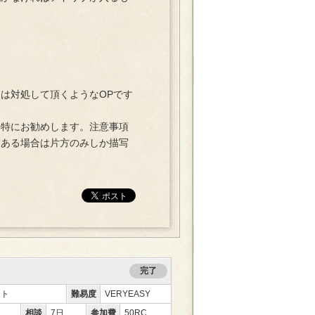
。
は対処して頂くようなOPです
特にお勧めします。注意事項
てある場合は片方のみしか描写
完了
ント
難易度
VERYEASY
相談
7日
参加費
50RC