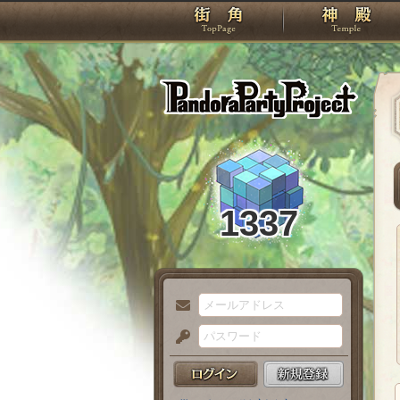
TOP
Pando
1337
メ
ー
パ
ル
ス