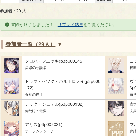
参加者 : 29 人
冒険が終了しました！
リプレイ結果
をご覧ください。
参加者一覧（29人）
クロバ・フユツキ(p3p000145)
ヨ
深緑の守護者
楔
ドラマ・ゲツク・バルトロメイ(p3p000
ヴ
172)
3p
蒼剣の弟子
白
チック・シュテル(p3p000932)
古木
俺だけの最愛
文
アリス(p3p002021)
フル
オーラムレジーナ
夢