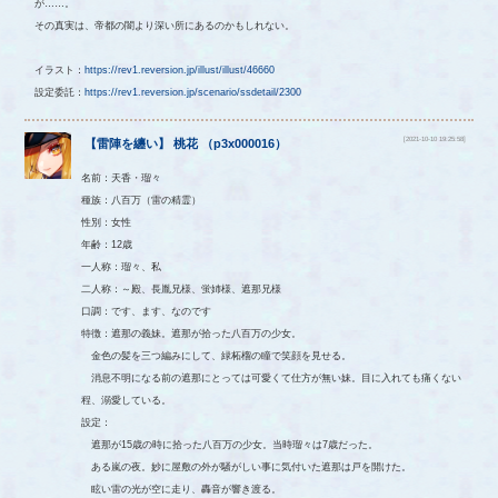
が……。
その真実は、帝都の闇より深い所にあるのかもしれない。
イラスト：
https://rev1.reversion.jp/illust/illust/46660
設定委託：
https://rev1.reversion.jp/scenario/ssdetail/2300
[2021-10-10 19:25:58]
【
雷陣を纏い
】
桃花
（
p3x000016
）
名前：天香・瑠々
種族：八百万（雷の精霊）
性別：女性
年齢：12歳
一人称：瑠々、私
二人称：～殿、長胤兄様、蛍姉様、遮那兄様
口調：です、ます、なのです
特徴：遮那の義妹。遮那が拾った八百万の少女。
金色の髪を三つ編みにして、緑柘榴の瞳で笑顔を見せる。
消息不明になる前の遮那にとっては可愛くて仕方が無い妹。目に入れても痛くない
程、溺愛している。
設定：
遮那が15歳の時に拾った八百万の少女。当時瑠々は7歳だった。
ある嵐の夜。妙に屋敷の外が騒がしい事に気付いた遮那は戸を開けた。
眩い雷の光が空に走り、轟音が響き渡る。