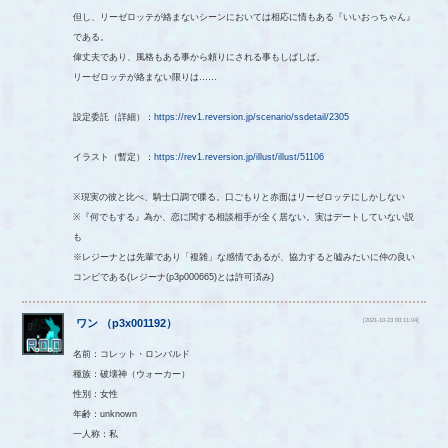
但し、リーゼロッテが絡まないシーンにおいては相応に情もある『いいおっちゃん』
である。
偉丈夫であり、風格もある事から頼りにされる事もしばしば。
リーゼロッテが絡まない限りは……
設定委託（詳細）：
https://rev1.reversion.jp/scenario/ssdetail/2305
イラスト（暫定）：
https://rev1.reversion.jp/illust/illust/51106
※現実の彼と比べ、騎士口調で喋る。口ごもりと赤面はリーゼロッテにしかしない
※『何でもする』為か、恋に関する相談相手が全く居ない。実はデートしていない説
も
※レジーナとは先輩であり「複雑」な感情であるが、協力すると嘘みたいに仲の良い
コンビである(レジーナ(p3p000665)とは許可済み)
[2021-10-23 00:11:04]
ワン
（
p3x001192
）
名前：コレット・ロンバルド
種族：破壊神（ウォーカー）
性別：女性
年齢：unknown
一人称：私