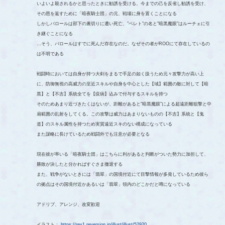
いよいよ殺されるかと思ったときに勧誘を受ける。今までの己を反省し勧誘を受け、
その恩を返すために「暗夜騎士団」の元、戦場に身を置くことになる
しかしバロールは部下の裏切りに遭い死亡、"ベレト"の名と"暗黒魔眼"はルーチェに引
き継ぐことになる
…そう、バロールはすでに死んだ存在なのだ。なぜその者がROOにて存在しているの
は不明である
戦闘時においては自身が持つ大剣をまるで手足の如く扱うため元々攻撃力が高い上
に、防御無視の高威力の至近スキルや自身を中心とした【域】範囲の敵に対して【暗
黒】と【不吉】系統全てを【疫病】込みで付与するスキルを持つ
そのためあまり近づきたくはないが、距離があると"暗黒魔眼"による超遠距離狙撃と中
扇範囲の乱射をしてくる。この攻撃は威力はあまりないものの【不吉】系統と【鬼
道】のスキル属性を持つため実質遠近スキのない構成になっている
また謀略に長けているため戦闘外でも注意が必要となる
現在彼が率いる「暗夜騎士団」はこちらに利があると判断がついた勢力に加担して、
勝敗が決したと分かればすぐさま撤退する
また、戦争がないときには「翡翠」の国境付近にて目撃情報が多発しているため彼ら
の拠点はその国境付近かあるいは「翡翠」領内のどこかだと噂になっている
アドリブ、アレンジ、改変歓迎
イラスト：
https://rev1.reversion.jp/illust/illust/52920