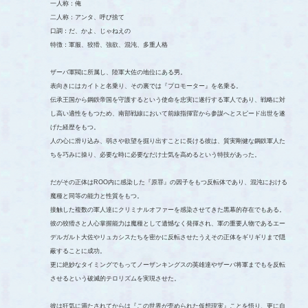
一人称：俺
二人称：アンタ、呼び捨て
口調：だ、かよ、じゃねえの
特徴：軍服、狡猾、強欲、混沌、多重人格
ザーバ軍閥に所属し、陸軍大佐の地位にある男。
表向きにはカイトと名乗り、その裏では『プロモーター』を名乗る。
伝承王国から鋼鉄帝国を守護するという使命を忠実に遂行する軍人であり、戦略に対
し高い適性をもつため、南部戦線において前線指揮官から参謀へとスピード出世を遂
げた経歴をもつ。
人の心に滑り込み、弱さや欲望を掘り出すことに長ける彼は、質実剛健な鋼鉄軍人た
ちを巧みに操り、必要な時に必要なだけ士気を高めるという特技があった。
だがその正体はROO内に感染した『原罪』の因子をもつ反転体であり、混沌における
魔種と同等の能力と性質をもつ。
接触した複数の軍人達にクリミナルオファーを感染させてきた黒幕的存在でもある。
彼の狡猾さと人心掌握能力は魔種として遺憾なく発揮され、軍の重要人物であるエー
デルガルト大佐やリュカシスたちを密かに反転させたうえその正体をギリギリまで隠
蔽することに成功。
更に絶妙なタイミングでもってノーザンキングスの英雄達やザーバ将軍までもを反転
させるという破滅的テロリズムを実現させた。
彼は狂気に満たされてからは『この世界が歪められた仮想現実』ことを悟り、更に自