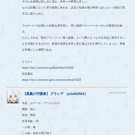
そのため表情は悲しみに沈み、未来への希望も乏しい。
なかば自棄になった所で総統に拾われ、設定と知識が悪の幹部っぽいという理由で四
天王に据えられた。
マルチバース記憶から剣術を再学習し、同じ経緯でスーパーカーボンの製造法を確
立。
ただしそれは『毎日フランスパン食べ放題』という夢のような力を完全に喪失するこ
とを代償とするもので、絶望の未来を何百と見た彼はそれを実行してしまった。青春
を対価にした瞬間である。
イラスト
https://rev1.reversion.jp/illust/illust/53102
設定委託
https://rev1.reversion.jp/scenario/ssdetail/2323
[2021-10-15 02:45:51]
【
黒翼の守護者
】
グラシア
（
p3x002562
）
名前：ルナール・グリムゲルデ
種族：旅人
性別：男性
外見年齢：28
一人称：俺
二人称：名前で呼び捨て