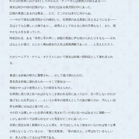
R.O.Oの世界におけるifとしてのエルス・ティーネには使用人の顔もある――
彼女は幼少の頃の記憶がない。気付けばある孤児院の中にあった。
記憶の奥底にあるのは教会……ただ、どこのかは未だに分からぬ。
――やがて彼女は孤児院からの縁伝いに、伝承国のある貴族に仕えるようになる――
主はとても心優しい人物であり……使用人として仕えるに何の不満もなく、また、穏
やかな人生を送っていた。
時折訪れる、ある『非常に手の早い』緑髪の貴族に声を掛けられたりするも――それ
はなんとか退け。とにかく概ね彼女の人生は順風満帆であった……と言えただろう。
だがジーニアス・ゲイム・ネクストにおいて彼女は砂嵐へ戦利品として連れ去られ
る。
暴虐たる砂嵐の勢力に襲撃され……そして逃げ遅れたのだ。
悪名高き砂嵐に連れ去られ――そこで彼女は――
何故かやっぱり使用人としての役目を与えられた。
伝承国に居た頃と比べればかなりこき使われる目にあっており、日々忙しないのだが
逃げるにも伝手はなく……というか長年の使用人としての血が騒ぐのか、汚らしい詰
所を綺麗にせねばと猛り狂った。
その日々は優しかった伝承の者達に包まれていた頃と比べればあまりに過酷――
しかしあの日々では得られなかった充足がどこかにあった――
次第に世話を焼く範囲がどんどん増え、今ではむしろもう彼女がいなければ色々な事
が回らなくなっているとか。『影の支配者』『影の姐さん』と呼ばれているらしい
が、本人が知ってるかは不明である。