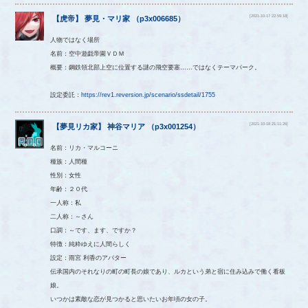
[2021-10-17 22:59:18]
【
虎帝
】
夢見・マリ家
（
p3x006685
）
人物ではなく場所
名前：空中遊戯帝園ＶＤＭ
概要：鋼鉄領北部上空に位置する謎の飛空要塞……ではなくテーマパーク。
設定委託：
https://rev1.reversion.jp/scenario/ssdetail/1755
[2021-10-18 21:11:26]
【
夢見リカ家
】
神谷マリア
（
p3x001254
）
名前：リカ・マルコーニ
種族：人間種
性別：女性
年齢：２０代
一人称：私
二人称：～さん
口調：～です、ます、ですか？
特徴：純粋ゆえに人間らしく
設定：雨宮 利香のアバター
伝承国内のそれなりの町の町長の娘であり、ルカという弟と宿に住み込みで働く看板
娘。
いつかは素敵な恋が見つかると思いたいお年頃の女の子。