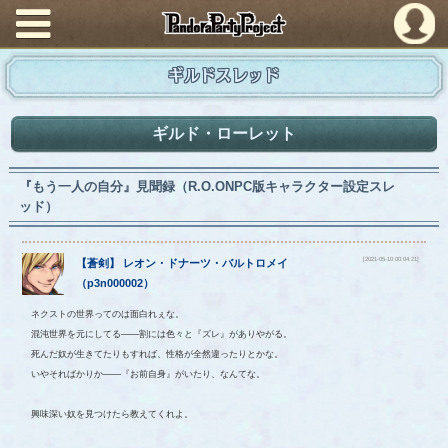
PandoraPartyProject
ギルドスレッド
ギルド・ローレット
『もう一人の自分』見聞録（R.O.ONPC版キャラクター設定スレ
ッド）
[2021-05-10 00:04:21]
【
蒼剣
】
レオン
・
ドナーツ
・
バルトロメイ
（
p3n000002
）
ネクストの世界ってのは面白れぇな。
混沌世界を元にしてる――割には色々と『ズレ』がありやがる。
死んだ奴が生きてたりもすれば、性格が全然違ったりとかな。
いやそればかりか――『お前自身』がいたり、なんてな。
興味深い奴を見つけたら教えてくれよ。