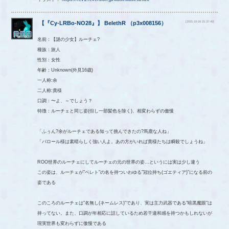
[2021-10-16 21:37:40]
【
『Cy-LRBo-NO28』
】
BelethR
（
p3x008156
）
名前：【謎の少女】ルーチェ?
種族：旅人
性別：女性
年齢：Unknown(外見16歳)
一人称:余
二人称:貴様
口調：〜よ、～でしょう？
特徴：ルーチェと同じ姿(但し一部髪色を除く)、相変わらずの傲慢
「ふぅん?余がルーチェである知って挑んできたの?馬鹿な人ね」
「バロール様は素晴らしく強い人よ。あの方がいれば貴様たちは瞬殺でしょうね」
ROO世界のルーチェにしてルーチェの元の世界の姿…というには実は少し違う
この姿は、ルーチェが"ベレト"の名を持ついわゆる"冠位持ち(ゴエティア)"になる前の
姿である
このころのルーチェは"名無し(ネームレス)"であり、実は主力武器である"暗黒魔眼"は
持ってない。また、口調が年相応に話しているため若干違和感を持つかもしれないが
現実世界も変わらずに傲慢である