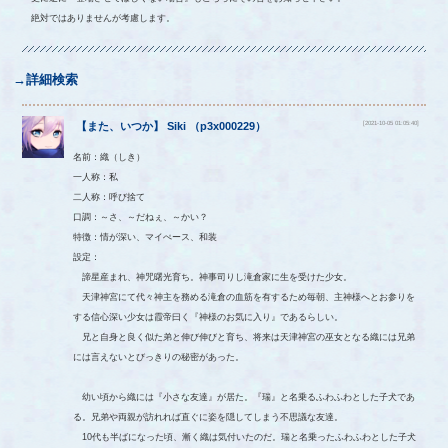
絶対ではありませんが考慮します。
→詳細検索
[2021-10-05 01:05:40]
【
また、いつか
】
Siki
（
p3x000229
）
名前：織（しき）
一人称：私
二人称：呼び捨て
口調：～さ、～だねぇ、～かい？
特徴：情が深い、マイぺース、和装
設定：
諦星産まれ、神咒曙光育ち。神事司りし滝倉家に生を受けた少女。
天津神宮にて代々神主を務める滝倉の血筋を有するため毎朝、主神様へとお参りを
する信心深い少女は霞帝曰く『神様のお気に入り』であるらしい。
兄と自身と良く似た弟と伸び伸びと育ち、将来は天津神宮の巫女となる織には兄弟
には言えないとびっきりの秘密があった。
幼い頃から織には『小さな友達』が居た。『瑞』と名乗るふわふわとした子犬であ
る。兄弟や両親が訪れれば直ぐに姿を隠してしまう不思議な友達。
10代も半ばになった頃、漸く織は気付いたのだ。瑞と名乗ったふわふわとした子犬