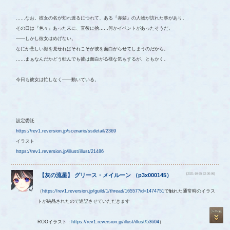
……なお。彼女の名が知れ渡るにつれて、ある『赤髪』の人物が訪れた事があり。
その日は『色々』あった末に、直後に捨……何かイベントがあったそうだ。
――しかし彼女はめげない。
なにか悲しい顔を見せればそれこそが彼を面白がらせてしまうのだから。
……まぁなんだかどう転んでも彼は面白がる様な気もするが、ともかく。
今日も彼女は忙しなく――動いている。
設定委託
https://rev1.reversion.jp/scenario/ssdetail/2369
イラスト
https://rev1.reversion.jp/illust/illust/21486
[2021-10-25 22:30:06]
【
灰の流星
】
グリース・メイルーン
（
p3x000145
）
（
https://rev1.reversion.jp/guild/1/thread/16557?id=1474751
で触れた通常時のイラス
トが納品されたので追記させていただきます
ROOイラスト：
https://rev1.reversion.jp/illust/illust/53604
）