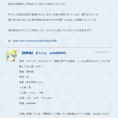
混沌で武器商人と呼ばれているモノの姿をしたナニか。
辛うじて姿形は混沌で観測されているモノの姿を再現できているが、重大なエラーを
避けるためかはたまた他の理由があるのかその本質（なかみ）は別物となっている。
神出鬼没なのでどこに出現しても、どのように使っていただいても大丈夫です。
姿：
https://rev1.reversion.jp/illust/illust/2698
[2021-10-24 13:19:47]
【
雑草魂
】
きうりん
（
p3x008356
）
名前：ナチュカ・ラルクローク（楊枝 茄子子は偽名。こっちが本名なのでこっちで活
動してると思います）
種族：飛行種
性別：女
年齢：多分20代くらい
一人称：私
二人称：〜さん、〜様
口調：です、ます、ですよね？
特徴：unknown
正義に所属している。聖職者として働いている敬虔なネメシス信徒。それ以上でもそ