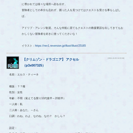
に導かれては様々な場所へ顔を出す。
冒険者としての本分も忘れず、困った人を見つけてはクエストを受ける事もしばし
ば。
アドリブ・アレンジ歓迎。そんな何処に居てもクエストの救援要請を出してきてもお
かしくない冒険者を好きに使ってくださいな！
イラスト：
https://rev1.reversion.jp/illust/illust/25165
[2021-10-25 14:22:06]
【
クリムゾン・ドラゴニア
】
アクセル
（
p3x007325
）
名前：エルス・ティーネ
種族：？？種
性別：女性
年齢：不明（覚えてる限り10代後半～20前半）
一人称：私
二人称：あなた、～さん
口調：わね、わよ、なのね、なの？ かしら？
設定：