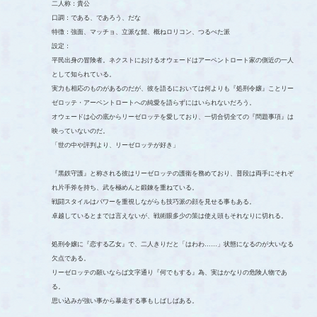
二人称：貴公
口調：である、であろう、だな
特徴：強面、マッチョ、立派な髭、概ねロリコン、つるぺた派
設定：
平民出身の冒険者。ネクストにおけるオウェードはアーベントロート家の側近の一人
として知られている。
実力も相応のものがあるのだが、彼を語るにおいては何よりも『処刑令嬢』ことリー
ゼロッテ・アーベントロートへの純愛を語らずにはいられないだろう。
オウェードは心の底からリーゼロッテを愛しており、一切合切全ての『問題事項』は
映っていないのだ。
「世の中や評判より、リーゼロッテが好き」
『黒鉄守護』と称される彼はリーゼロッテの護衛を務めており、普段は両手にそれぞ
れ片手斧を持ち、武を極めんと鍛錬を重ねている。
戦闘スタイルはパワーを重視しながらも技巧派の顔を見せる事もある。
卓越しているとまでは言えないが、戦術眼多少の策は使え頭もそれなりに切れる。
処刑令嬢に『恋する乙女』で、二人きりだと「はわわ……」状態になるのが大いなる
欠点である。
リーゼロッテの願いならば文字通り『何でもする』為、実はかなりの危険人物であ
る。
思い込みが強い事から暴走する事もしばしばある。