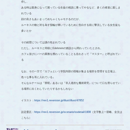
停し、
ある時は親身になって困っている生徒の相談に乗ってやるなど、多くの者達に親しま
れている
顔の良さもあいまってめちゃくちゃモテるのだが、
ルーキスの物と対を為す指輪が輝いているために告白する前に撃沈している女生徒も
多いとか
その経歴については謎の包まれている
ただし、ルーキスと同様にEdelsteinの創設から関わっていたとされ、
カフェ並びにバーの業務を携わっていることも合わさって『マスター』と呼ばれてい
る
なお、その一方で『カフェという学院内部の情報が集まる場所を管理する立場上、
色々な事を耳に入れている』
そんなルナールは『禁呪』あるいは『非人道的な魔術研究』について口を滑らせてい
る場所に出くわしていたりするかもしれない
イラスト：
https://rev1.reversion.jp/illust/illust/47852
設定委託：
https://rev1.reversion.jp/scenario/ssdetail/1908
（文字数上一部略、全文は
こちら）