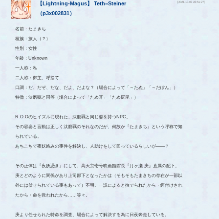
[2021-10-07 22:51:27]
【
Lightning-Magus
】
Teth=Steiner
（
p3x002831
）
名前：たまきち
種族：旅人（？）
性別：女性
年齢：Unknown
一人称：私
二人称：御主、呼捨て
口調：だ、だぞ、だな、だよ、だよな？（場合によって「～たぬ」「～だぽん」）
特徴：汰磨羈と同等（場合によって「たぬ耳」「たぬ尻尾」）
R.O.Oのヒイズルに現れた、汰磨羈と同じ姿を持つNPC。
その容姿と言動は正しく汰磨羈のそれなのだが、何故か『たまきち』という呼称で知
られている。
あちこちで夜妖絡みの事件を解決し、人助けをして回っているらしいが――？
その正体は『夜妖憑き』にして、高天京壱号映画館館長『月ヶ瀬 庚』直属の配下。
庚とどのように関係があり上司部下となったかは（そもそもたまきちの存在が一部以
外には伏せられている事もあって）不明。一説によると撫でられたから・餌付けされ
たから・命を救われたから……等々。
庚より任せられた特命を調査、場合によって解決する為に日夜奔走している。