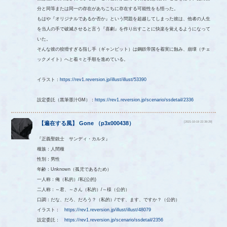
分と同等または同一の存在があちこちに存在する可能性をも悟った。
もはや『オリジナルであるか否か』という問題を超越してしまった彼は、他者の人生
を当人の手で破滅させると言う『喜劇』を作り出すことに快楽を覚えるようになって
いた。
そんな彼の狡猾すぎる指し手（ギャンビット）は鋼鉄帝国を着実に蝕み、崩壊（チェ
ックメイト）へと着々と手順を進めている。
イラスト：
https://rev1.reversion.jp/illust/illust/53390
設定委託（黒筆墨汁GM）：
https://rev1.reversion.jp/scenario/ssdetail/2336
[2021-10-19 22:39:29]
【
遍在する風
】
Gone
（
p3x000438
）
『正義聖銃士 サンディ・カルタ』
種族：人間種
性別：男性
年齢：Unknown（孤児であるため）
一人称：俺（私的）/私(公的)
二人称：～君、～さん（私的）/～様（公的）
口調：だな、だろ、だろう？（私的）/です、ます、ですか？（公的）
イラスト：
https://rev1.reversion.jp/illust/illust/48079
設定委託：
https://rev1.reversion.jp/scenario/ssdetail/2356