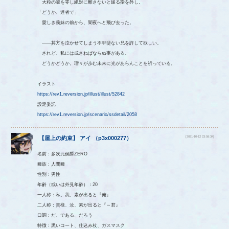
大粒の涙を零し絶対に離さないと縋る指を外し。
「どうか、達者で」
愛しき義妹の前から、闇夜へと飛び去った。
――其方を泣かせてしまう不甲斐ない兄を許して欲しい。
されど、私には成さねばならぬ事がある。
どうかどうか。瑠々が歩む未来に光があらんことを祈っている。
イラスト
https://rev1.reversion.jp/illust/illust/52842
設定委託
https://rev1.reversion.jp/scenario/ssdetail/2058
[2021-10-12 23:58:34]
【
屋上の約束
】
アイ
（
p3x000277
）
名前：多次元侯爵ZERO
種族：人間種
性別：男性
年齢（或いは外見年齢）：20
一人称：私、我、素が出ると『俺』
二人称：貴様、汝、素が出ると『～君』
口調：だ、である、だろう
特徴：黒いコート、仕込み杖、ガスマスク