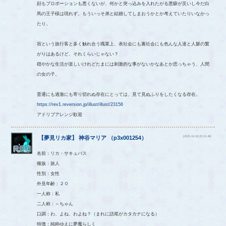
顔もプロポーションも悪くないが、何かと突っ込みを入れたがる悪癖が災いし今だ白
馬の王子様は現れず。もういっそ弟と結婚してしまおうかとか考えていたりいなかっ
たり。
宿という旅行客と多く触れ合う職業上、表社会にも裏社会にも色んな人達と人脈の繋
がりはあるけど、それくらいじゃない？
穏やかな生活が楽しいけれどたまには刺激的な事がないかなあとか思っちゃう、人間
の女の子。
普通にも過激にも寄り切れぬ存在にとっては、見て見ぬふりをしたくなる存在。
https://rev1.reversion.jp/illust/illust/23156
アドリブアレンジ歓迎
[2021-10-18 21:11:46]
【
夢見リカ家
】
神谷マリア
（
p3x001254
）
名前：リカ・サキュバス
種族：旅人
性別：女性
外見年齢：２０
一人称：私
二人称：～ちゃん
口調：わ、よね、わよね？（まれに語尾がカタカナになる）
特徴：純粋ゆえに夢魔らしく