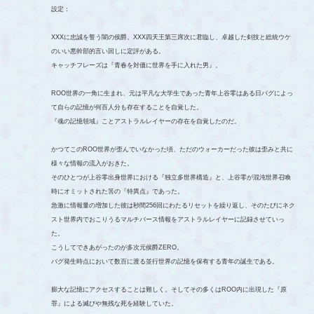
設定：
XXXに忠誠を誓う闇の侯爵。XXX四天王第三席次に君臨し、卓越した剣技と総統ウケ
のいい悪幹部的言い回しに定評がある。
キャッチフレーズは『青春を対価に世界を手に入れた男』。
ROO世界の一角に生まれ、元は平凡な大学生であった青年上谷零はある日バグによっ
て自らの記憶が何百人分も存在することを自覚した。
『魂の記憶領域』ことアストラルレイヤーの存在を自覚したのだ。
かつてこのROO世界が歪んでいなかった頃、ただのウォーカーだった彼は歪みと共に
様々な情報の流入がおきた。
そのひとつが上谷零出身世界における『独立多世界構造』と、上谷零が混沌世界召喚
時にオミットされた筈の『特異点』であった。
急激に情報量の増加した彼は秒間256回にわたるリセットを繰り返し、そのたびにネク
スト世界内でおこりうるマルチバース情報をアストラルレイヤーに記録させていっ
た。
こうしてできあがったのが多次元侯爵ZERO。
バグ発生時点において数百に渡る並行世界の記憶を保有する青年の誕生である。
膨大な記憶にアクセスすることは難しく。そしてその多くはROO内に出現した『原
罪』による滅びや無残な死を経験していた。