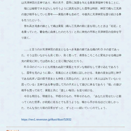
は天津神宮の主神であり、時の天子、霞帝に加護を与える黄泉津瑞神で有ることに。
瑞には秘密でネタばらしを行うように謁見を許した霞帝は時折、神宮で織ら三兄弟
の遊び相手をしていた青年――黄龍の事も含めて、今後共に天津神宮を護り続ける事
を乞うたという。
誉れ高き滝倉の娘として織は黄龍（織ら三兄弟の前に姿を現したときは『右近』と
名乗っていた。鬱金色に由来したのだろう）と共に神光の平和と天津神宮の信仰を守
り抜く。
……と言うのが天津神宮の巫女となるべき滝倉の娘である織のR.O.Ｏの姿であっ
た。そうは言いながらも良く笑い、良く怒って、表情をころころと変化させる織は神
光の変化に対しては恐れること泣く飛び込むだろう。
R.O.Oのイベントにも何食わぬ顔で黄龍とモダンな格好をして潜り込むであろう
し、霞帝を兄のように慕い、長胤公にさえ気軽に話しかける。滝倉の巫女は同じ神子
である此岸ノ辺の双子巫女とも仲良く元気なのだ。まだまだ（本人はばれていないと
思っている）主神である事を隠して只の子犬として遊びに来るであろう『瑞』の遊び
相手を買って出て、黄龍と共に『楽しい毎日』を送り続ける。
今日も明日も、明後日も、平穏そのもの。平和そのもの。『あなたが見せたいと願
ってくれた世界』が此処に在るとでも言うような。喉から手が出るほどに欲しかっ
た、そんな当たり前の日常がずっと、ずっと――続いていくのでしょう。
https://rev1.reversion.jp/illust/illust/52832