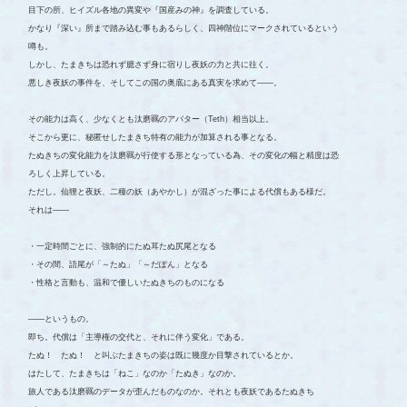
目下の所、ヒイズル各地の異変や『国産みの神』を調査している。
かなり『深い』所まで踏み込む事もあるらしく、四神階位にマークされているという
噂も。
しかし、たまきちは恐れず臆さず身に宿りし夜妖の力と共に往く。
悪しき夜妖の事件を、そしてこの国の奥底にある真実を求めて――。
その能力は高く、少なくとも汰磨羈のアバター（Teth）相当以上。
そこから更に、秘匿せしたまきち特有の能力が加算される事となる。
たぬきちの変化能力を汰磨羈が行使する形となっている為、その変化の幅と精度は恐
ろしく上昇している。
ただし。仙狸と夜妖、二種の妖（あやかし）が混ざった事による代償もある様だ。
それは――
・一定時間ごとに、強制的にたぬ耳たぬ尻尾となる
・その間、語尾が「～たぬ」「～だぽん」となる
・性格と言動も、温和で優しいたぬきちのものになる
――というもの。
即ち。代償は「主導権の交代と、それに伴う変化」である。
たぬ！ たぬ！ と叫ぶたまきちの姿は既に幾度か目撃されているとか。
はたして、たまきちは「ねこ」なのか「たぬき」なのか。
旅人である汰磨羈のデータが歪んだものなのか。それとも夜妖であるたぬきち