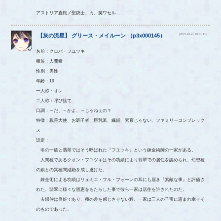
アストリア直轄ノ聖銃士、カ。笑ワセル……！
[2021-10-21 19:41:11]
【
灰の流星
】
グリース・メイルーン
（
p3x000145
）
名前：クロバ・フユツキ
種族：人間種
性別：男性
年齢：19
一人称：オレ
二人称：呼び捨て
口調：～だ、～かよ、～じゃねぇの？
特徴：親善大使、お調子者、巨乳派、繊細、素直じゃない、ファミリーコンプレック
ス
設定：
冬の一族と翡翠ではそう呼ばれた『フユツキ』という錬金術師の一家がある。
人間種であるクオン・フユツキはその功績により翡翠での居住を認められ、幻想種
の娘との異種間結婚を成し遂げた。
錬金術による功績はリュミエ・フル・フォーレの耳にも届き『素敵な事』と評価さ
れた。翡翠に様々な恩恵をもたらした事で彼ら一家は居住を許されたのだ。
夫婦仲は良好であり、種の差を感じさせない程。一家は三人の子宝に恵まれ幸せそ
のものであった。