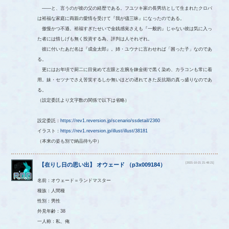
――と、言うのが彼の父の経歴である。フユツキ家の長男坊として生まれたクロバ
は裕福な家庭に両親の愛情を受けて『我が儘三昧』になったのである。
傲慢かつ不遜。裕福すぎたせいで金銭感覚さえも『一般的』じゃない彼は気に入っ
た者には惜しげも無く投資する為、評判は人それぞれ。
彼に付いたあだ名は『成金太郎』。姉・ユウナに言わせれば「困った子」なのであ
る。
更にはお年頃で厨二に目覚めて左眼と左腕を錬金術で黒く染め、カラコンも常に着
用。妹・セツナでさえ苦笑するしか無いほどの遅れてきた反抗期の真っ盛りなのであ
る。
（設定委託より文字数の関係で以下は省略）
設定委託：
https://rev1.reversion.jp/scenario/ssdetail/2360
イラスト：
https://rev1.reversion.jp/illust/illust/38181
（本来の姿も別で納品待ち中）
[2021-10-21 21:48:21]
【
在りし日の思い出
】
オウェード
（
p3x009184
）
名前：オウェード＝ランドマスター
種族：人間種
性別：男性
外見年齢：38
一人称：私、俺