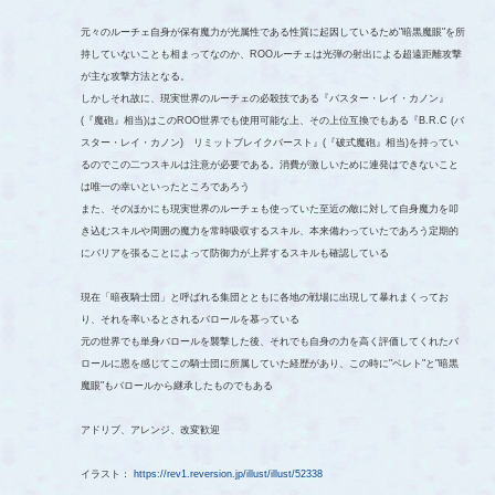
元々のルーチェ自身が保有魔力が光属性である性質に起因しているため"暗黒魔眼"を所
持していないことも相まってなのか、ROOルーチェは光弾の射出による超遠距離攻撃
が主な攻撃方法となる。
しかしそれ故に、現実世界のルーチェの必殺技である『バスター・レイ・カノン』
(『魔砲』相当)はこのROO世界でも使用可能な上、その上位互換でもある『B.R.C (バ
スター・レイ・カノン) リミットブレイクバースト』(『破式魔砲』相当)を持ってい
るのでこの二つスキルは注意が必要である。消費が激しいために連発はできないこと
は唯一の幸いといったところであろう
また、そのほかにも現実世界のルーチェも使っていた至近の敵に対して自身魔力を叩
き込むスキルや周囲の魔力を常時吸収するスキル、本来備わっていたであろう定期的
にバリアを張ることによって防御力が上昇するスキルも確認している
現在「暗夜騎士団」と呼ばれる集団とともに各地の戦場に出現して暴れまくってお
り、それを率いるとされるバロールを慕っている
元の世界でも単身バロールを襲撃した後、それでも自身の力を高く評価してくれたバ
ロールに恩を感じてこの騎士団に所属していた経歴があり、この時に"ベレト"と"暗黒
魔眼"もバロールから継承したものでもある
アドリブ、アレンジ、改変歓迎
イラスト：
https://rev1.reversion.jp/illust/illust/52338