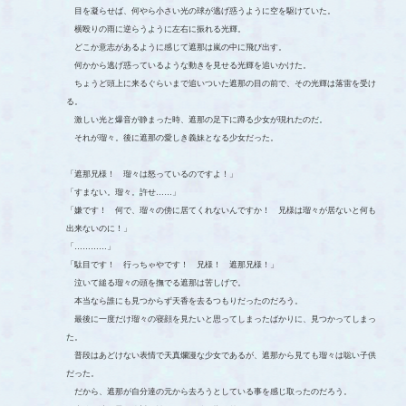
目を凝らせば、何やら小さい光の球が逃げ惑うように空を駆けていた。
横殴りの雨に逆らうように左右に振れる光輝。
どこか意志があるように感じて遮那は嵐の中に飛び出す。
何かから逃げ惑っているような動きを見せる光輝を追いかけた。
ちょうど頭上に来るぐらいまで追いついた遮那の目の前で、その光輝は落雷を受け
る。
激しい光と爆音が静まった時、遮那の足下に蹲る少女が現れたのだ。
それが瑠々。後に遮那の愛しき義妹となる少女だった。
「遮那兄様！ 瑠々は怒っているのですよ！」
「すまない。瑠々。許せ……」
「嫌です！ 何で、瑠々の傍に居てくれないんですか！ 兄様は瑠々が居ないと何も
出来ないのに！」
「…………」
「駄目です！ 行っちゃやです！ 兄様！ 遮那兄様！」
泣いて縋る瑠々の頭を撫でる遮那は苦しげで。
本当なら誰にも見つからず天香を去るつもりだったのだろう。
最後に一度だけ瑠々の寝顔を見たいと思ってしまったばかりに、見つかってしまっ
た。
普段はあどけない表情で天真爛漫な少女であるが、遮那から見ても瑠々は聡い子供
だった。
だから、遮那が自分達の元から去ろうとしている事を感じ取ったのだろう。