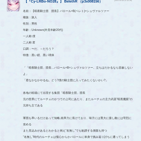
[2021-10-16 21:32:34]
【
『Cy-LRBo-NO28』
】
BelethR
（
p3x008156
）
名前：【暗夜騎士団 団長】バロール=B(ベレト)=シュヴァルツァー
種族：旅人
性別：男性
年齢：Unknown(外見年齢20代)
一人称:僕
二人称:君
口調：〜だ、～だろう？
特徴：黒い鎧、黒い球体
「「暗夜騎士団」団長…バロール=B=シュヴァルツァー。立ちはだかるなら容赦しない
よ」
「君なかなかやるね。どう?僕の騎士団に入ってみたくないかい?」
各地の戦場にて出現する集団「暗夜騎士団」団長
元の世界にてルーチェのかつての上司にあたり、またルーチェの主力武器"暗黒魔眼"の
元持ち主である
軍団も率いるだけあって知略,統率力に長けており、味方には寛大に接し敵には苛烈に
攻める
また見込みがあるとわかると例え"名無し"でも勧誘する側面も持つ
"名無し"時代のルーチェは慢心からかバロールに単身で挑み返り討ちに遭ってしまう