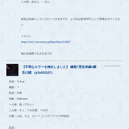
二人称：あなた、～さん
設定は自由にしていただいて大丈夫です。よければ是非NPCとして登場させてくださ
い
イラスト
https://rev1.reversion.jp/illust/illust/13437
他の全身図でも大丈夫です
[2021-10-23 01:24:54]
【
不明なエラーを検出しました
】
縺薙?荳也阜縺ｮ繝
舌げ繧
（
p3x001107
）
名前：％＆▲↓
種族：？
性別：不明
年齢：Unknown
一人称：我（アタシ）
二人称：キミ、〜の旦那、〜の方
口調：だね、だよ、かい？（ミステリアスで中性的）
設定：