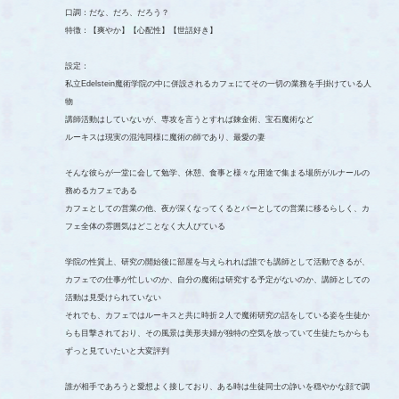
口調：だな、だろ、だろう？
特徴：【爽やか】【心配性】【世話好き】
設定：
私立Edelstein魔術学院の中に併設されるカフェにてその一切の業務を手掛けている人
物
講師活動はしていないが、専攻を言うとすれば錬金術、宝石魔術など
ルーキスは現実の混沌同様に魔術の師であり、最愛の妻
そんな彼らが一堂に会して勉学、休憩、食事と様々な用途で集まる場所がルナールの
務めるカフェである
カフェとしての営業の他、夜が深くなってくるとバーとしての営業に移るらしく、カ
フェ全体の雰囲気はどことなく大人びている
学院の性質上、研究の開始後に部屋を与えられれば誰でも講師として活動できるが、
カフェでの仕事が忙しいのか、自分の魔術は研究する予定がないのか、講師としての
活動は見受けられていない
それでも、カフェではルーキスと共に時折２人で魔術研究の話をしている姿を生徒か
らも目撃されており、その風景は美形夫婦が独特の空気を放っていて生徒たちからも
ずっと見ていたいと大変評判
誰が相手であろうと愛想よく接しており、ある時は生徒同士の諍いを穏やかな顔で調