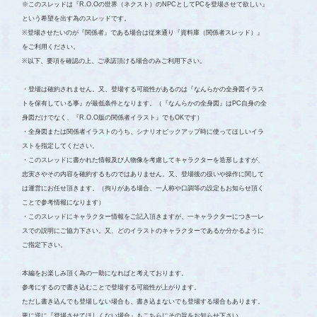
※このスレッドは『R.O.Oの世界（ネクスト）のNPCとしてPCを登場させて欲しい』
という希望を出す為のスレッドです。
※登場させたいのが『関係者』である場合は従来通り『資料庫（関係者スレッド）』
をご利用ください。
※以下、要項を確認の上、ご承諾頂ける場合のみご利用下さい。
・登場は確約されません。又、登場する可能性があるのは『なんらかの全身図イラス
トを保有している事』が最低条件となります。（『なんらかの全身図』はPC自身の全
身図だけでなく、『R.O.O版の関係者イラスト』でもOKです）
・全身図または関係者イラストのうち、シナリオピックアップ時に使ってほしいイラ
ストを指定してください。
・このスレッドに書かれた情報及び人物像を考慮してキャラクターを造形しますが、
忠実さやその内容を確約するものではありません。又、登場後の扱いや操作に関して
は運営にお任せ頂きます。（拘りがある場合、一人称や口調等の設定もお知らせ頂く
ことで参考情報になります）
・このスレッドにキャラクター情報をご記入頂きますが、一キャラクターにつき一レ
スでの説明にご協力下さい。又、どのイラストのキャラクターであるか分かるように
ご指定下さい。
本編をお楽しみ頂く為の一助になればと考えております。
参考にするので書き込むことで登場する可能性が上がります。
ただし書き込んでも登場しない場合も、書き込まないでも登場する場合もあります。
更に逆に『登場させてほしくない場合』もこちらにその旨をお知らせ下さい。