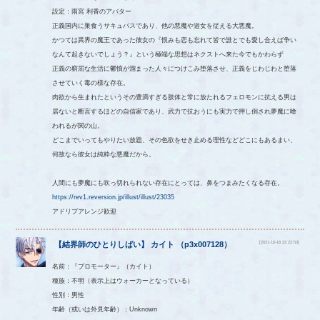
設定：雨宮 利香のアバター
正義国内に巣食うサキュバスであり、他の悪魔や遊女を従える大悪魔。
かつては異界の魔王であった彼女の『恨みも恋も忘れて皆で誰とでも愛し合えば争い
なんて起きないでしょう？』という極端な思想はネクストへ来た今でもかわらず
正義の窮屈な生活に鬱憤が溜まった人々につけこみ堕落させ、正義をじわじわと堕落
させていく毒の様な存在。
肉欲から生まれたというその豊満すぎる肢体と常に放たれるフェロモンに抗える男は
居ないと断言するほどの自信家であり、武力で抗おうにも実力で押し倒され夢魔に喰
われるが関の山。
どこまでいってもやりたい放題、その色欲をせき止める理性などどこにもあるまい、
何故なら彼女は純粋な悪魔だから。
人間にも夢魔にも吹っ切れられない存在にとっては、鼻をつまみたくなる存在。
https://rev1.reversion.jp/illust/illust/23035
アドリブアレンジ歓迎
[2021-10-18 22:22:53]
【
結界師のひとりしばい
】
カイト
（
p3x007128
）
名前：『プロモーター』（カイト）
種族：不明（表示上はウォーカーとなっている）
性別：男性
年齢（或いは外見年齢）：Unknown