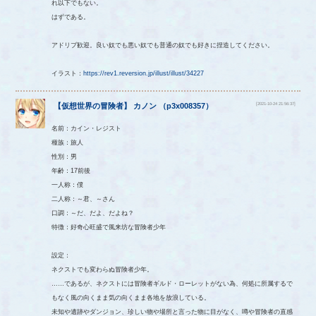
れ以下でもない。
はずである。
アドリブ歓迎。良い奴でも悪い奴でも普通の奴でも好きに捏造してください。
イラスト：
https://rev1.reversion.jp/illust/illust/34227
[2021-10-24 21:56:37]
【
仮想世界の冒険者
】
カノン
（
p3x008357
）
名前：カイン・レジスト
種族：旅人
性別：男
年齢：17前後
一人称：僕
二人称：～君、～さん
口調：～だ、だよ、だよね？
特徴：好奇心旺盛で風来坊な冒険者少年
設定：
ネクストでも変わらぬ冒険者少年。
……であるが、ネクストには冒険者ギルド・ローレットがない為、何処に所属するで
もなく風の向くまま気の向くまま各地を放浪している。
未知や遺跡やダンジョン、珍しい物や場所と言った物に目がなく、噂や冒険者の直感