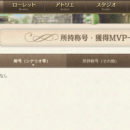
神殿
ローレット
アトリエ
raPartyProject
所持称号・獲得MVP
称号（シナリオ等）
所持称号（その他）
なし