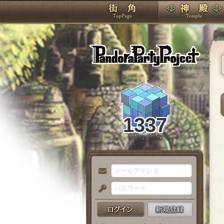
TOP
Pando
1337
メ
ー
パ
ル
ス