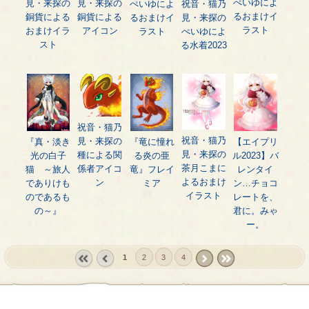
ぺいゆによ
見・来探の
見・来探の
祝音・猫乃
ぺいゆによ
るおまけイ
銅貨による
銅貨による
見・来探の
るおまけイ
ラスト
おまけイラ
アイコン
ぺいゆによ
ラスト
スト
る水着2023
祝音・猫乃
祝音・猫乃
見・来探の
『真・淡き
『竜に憧れ
【エイプリ
見・来探の
種による関
光の白子
る炎の亜
ル2023】バ
茶月こまに
係者アイコ
猫 ～旅人
竜』フレイ
レンタイ
よるおまけ
ン
でありけも
ミア
ン…チョコ
イラスト
のであるも
レートを、
の～』
君に。みゃ
ー。
1
2
3
4
« first
‹
next ›
last »
prev