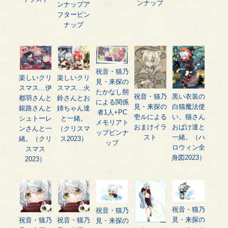
ンナップ
ンナップア
フターピン
ナップ
祝音・猫乃
楽しいクリ
楽しいクリ
見・来探の
スマス…伊
スマス…火
たかなし朔
祝音・猫乃
黒い衣装の
都羽さんと
鈴さんとお
による関係
見・来探の
白猫魔法使
銀路さんと
姉ちゃん達
者1人+PC
壱ルによる
い、猫さん
シュトーレ
と一緒。
メモリアト
おまけイラ
おばけ達と
ンさんと一
（クリスマ
ップピンナ
スト
一緒。（ハ
緒。（クリ
ス2023）
ップ
ロウィン全
スマス
身図2023）
2023）
祝音・猫乃
祝音・猫乃
見・来探の
祝音・猫乃
祝音・猫乃
見・来探の