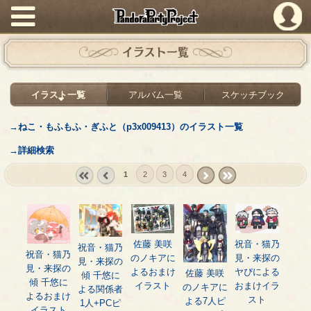
PandoraPartyProject
イラスト一覧
イラスト一覧
アルバム一覧
スケッチブック
→ねこ・もふもふ・ぎふと（p3x009413）のイラスト一覧
→詳細検索
1
2
3
4
« first
‹
next ›
last »
prev
佐藤 美咲
祝音・猫乃
祝音・猫乃
祝音・猫乃
のノキアに
見・来探の
見・来探の
見・来探の
よるおまけ
ヤぴによる
佐藤 美咲
傾 千悠に
傾 千悠に
イラスト
おまけイラ
のノキアに
よる関係者
よるおまけ
スト
よる7人ピ
1人+PCピ
イラスト