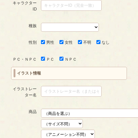
ジ
キャラクター
ID
種族
性別
男性
女性
不明
なし
ＰＣ・ＮＰＣ
ＰＣ
ＮＰＣ
イラスト情報
イラストレー
ター名
商品