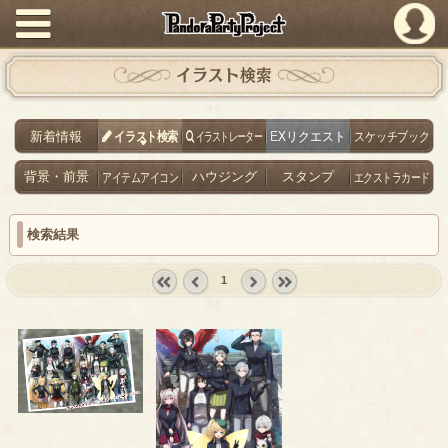
PandoraPartyProject
イラスト検索
新着情報
イラスト検索
イラストレーター
EXリクエスト
スケッチブック
背景・前景
アイテムアイコン
ハウジング
スタンプ
エクストラカード
検索結果
1
« first
‹
next ›
last »
prev