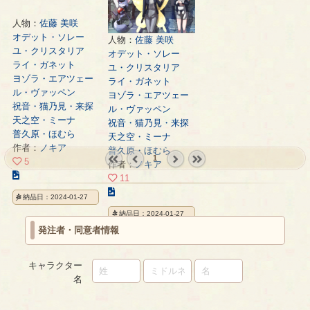
人物：
佐藤 美咲
オデット・ソレー
人物：
佐藤 美咲
ユ・クリスタリア
オデット・ソレー
ライ・ガネット
ユ・クリスタリア
ヨゾラ・エアツェー
ライ・ガネット
ル・ヴァッペン
ヨゾラ・エアツェー
祝音・猫乃見・来探
ル・ヴァッペン
天之空・ミーナ
祝音・猫乃見・来探
普久原・ほむら
天之空・ミーナ
作者：
ノキア
普久原・ほむら
1
5
作者：
ノキア
こ
« first
‹
next ›
last »
11
の
prev
こ
納品日：2024-01-27
イ
の
納品日：2024-01-27
ラ
イ
発注者・同意者情報
ス
ラ
ト
ス
の
ト
キャラクター
ペ
の
名
ー
ペ
ジ
ー