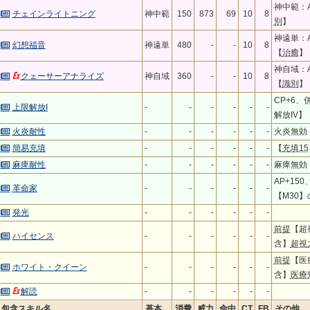
神中範：A
チェインライトニング
神中範
150
873
69
10
8
別
】
神遠単：A
幻想福音
神遠単
480
-
-
10
8
【
治癒
】
神自域：A
クェーサーアナライズ
神自域
360
-
-
10
8
【
識別
】
CP+6、
上限解放I
-
-
-
-
-
-
解放IV
火炎耐性
-
-
-
-
-
-
火炎無効
簡易充填
-
-
-
-
-
-
【
充填15
麻痺耐性
-
-
-
-
-
-
麻痺無効
AP+15
革命家
-
-
-
-
-
-
【M30】
発光
-
-
-
-
-
-
前提
【超
ハイセンス
-
-
-
-
-
-
含】
超視
前提
【医
ホワイト・クイーン
-
-
-
-
-
-
含】
医療
解読
-
-
-
-
-
-
包含スキル名
基本
消費
威力
命中
CT
FB
その他