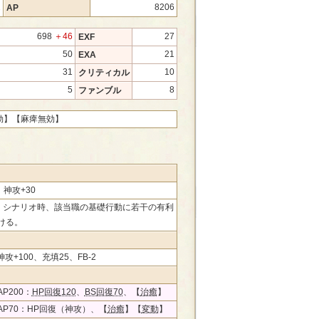
2
8206
AP
698
＋46
27
EXF
50
21
EXA
31
10
クリティカル
5
8
ファンブル
効】
【麻痺無効】
、神攻+30
50、シナリオ時、該当職の基礎行動に若干の有利
ける。
神攻+100、充填25、FB-2
P200：
HP回復120
、
BS回復70
、【
治癒
】
AP70：HP回復（神攻）、【
治癒
】【
変動
】