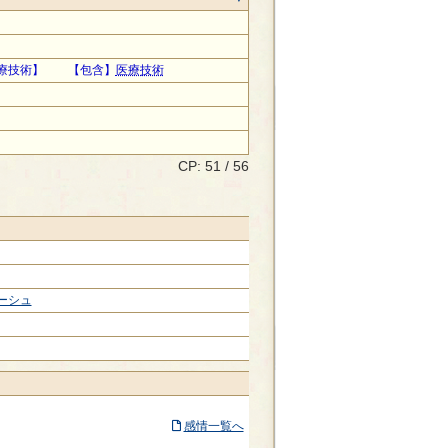
療技術】 【包含】
医療技術
CP: 51 / 56
ーシュ
感情一覧へ