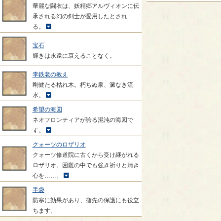
華麗な闘衣は、妖精郷アルヴィオンに伝
承される幻の剣士が愛用したとされ
る。
宝石
輝きは永遠に衰えることなく。
李鉄老の教え
剛健たる枯れ木。朽ちぬ泉、澱なき流
水。
希望の海図
ネオフロンティアが誇る混沌の海図で
す。
クォーツのロザリオ
クォーツ修道院に古くから受け継がれる
ロザリオ。困難の中でも強き祈りと清き
心を……。
手袋
防寒に効果があり、指先の保護にも役立
ちます。