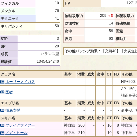
10
1271
フィジカル
HP
76
メンタル
209
＋0
物理攻撃力
神秘攻撃力
41
テクニック
14
防御技術
特殊抵抗
50
キャパシティ
59
命中
回避
3
63
STP
反応
機動力
29
SP
その他パッシブ効果：
【充填40】
【火炎無
バランス型
成長
13454/24240
経験値
クラス名
基本
消費
威力
命中
CT
FB
その他
ホーリーメイガス
-
-
-
-
-
-
HP+200
AP+1
医者
-
-
-
-
-
-
補正を受
エスプリ名
基本
消費
威力
命中
CT
FB
その他
徹底支援
-
-
-
-
-
-
命中-8、
スキル名
基本
消費
威力
命中
CT
FB
その他
ブレイクフィアー
神自域
200
-
-
10
8
神自域：A
メガ・ヒール
神中単
210
-
-
10
8
神中単：