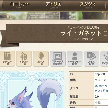
神殿
ローレット
アトリエ
raPartyProject
『カーバンクル(元人間)』
ライ・ガネット
らい・がねっと
シナリオ一覧
イラスト一覧
ボイス一覧
ステータス画像変更
キャラクター設
スキ
ID
p3p0088
種族
ウォーカ
ホーリ
クラス
ガス
/
医
誕生日
2/9
身長
小躯