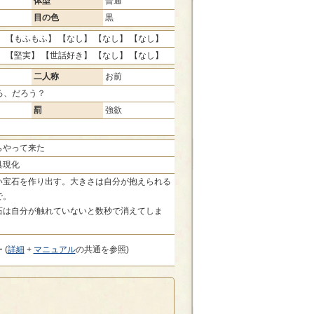
体型
普通
目の色
黒
 【もふもふ】 【なし】 【なし】 【なし】
 【堅実】 【世話好き】 【なし】 【なし】
二人称
お前
ろ、だろう？
罰
強欲
らやって来た
具現化
い宝石を作り出す。大きさは自分が抱えられる
で。
石は自分が触れていないと数秒で消えてしま
 (
詳細
+
マニュアル
の共通を参照)