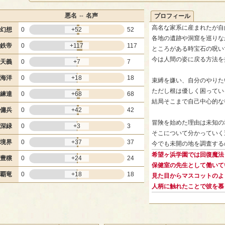
悪名 ⇔ 名声
プロフィール
高名な家系に産まれたが自
幻想
0
+52
52
各地の遺跡や洞窟を巡りな
鉄帝
0
+117
117
ところがある時宝石の呪い
今は人間の姿に戻る方法を
天義
0
+7
7
海洋
0
+18
18
束縛を嫌い、自分のやりた
ただし根は優しく困ってい
練達
0
+68
68
結局そこまで自己中心的な
傭兵
0
+42
42
冒険を始めた理由は未知の
深緑
0
+3
3
そこについて分かっていく
境界
0
+37
37
今でも未開の地を調査する
希望ヶ浜学園では回復魔法
豊穣
0
+24
24
保健室の先生として働いて
覇竜
0
+18
18
見た目からマスコットのよ
人柄に触れたことで彼を慕