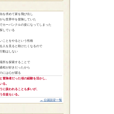
由を求めて家を飛び出し
がら世界中を冒険していた
でカーバンクルの姿になってしまった
探している
いことをやるという性格
る人を見ると助けたくなるので
行動はしない
場所を探索することで
過程が好きだったから
のには心が躍る
と冒険者だった頃の経験を活かし、
いる。
うに扱われることも多いが、
う生徒もいる。
→ 公認設定一覧