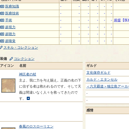
医療知識
-
-
-
-
-
-
医療技術
-
-
-
-
-
-
手術
-
-
-
-
-
-
前提
【医
超視力
-
-
-
-
-
-
超聴力
-
-
-
-
-
-
超嗅覚
-
-
-
-
-
-
スキル・コレクション
装備
コレクション
アイコン
名前
ギルド
文化保存ギルド
神託者の杖
カルド・エタンセル
主よ、我に力を与え賜え。正義の名の下
に信ずる者は救われるのです。そして天
＜六天覇道＞独立島アーカ
義は間違いなく人々を救ってきたので
-
す。
-
感情
春風のロスローリエン