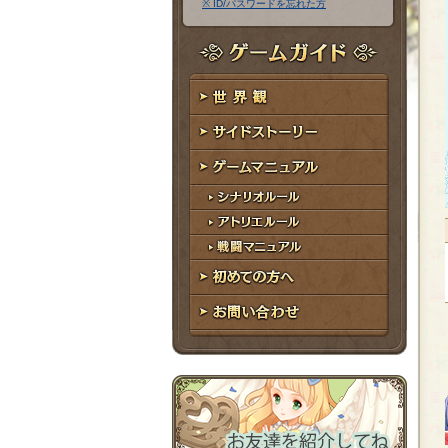
※ ID/パスワードを忘れた方
ア
ワ
ド
ー
レ
ド
ゲームガイド
ス
世界観
サイドストーリー
ゲームマニュアル
シナリオルール
アトリエルール
戦闘マニュアル
初めての方へ
お問い合わせ