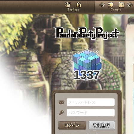
TOP
Pando
1337
メ
ー
パ
ル
ス