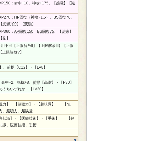
P150：命中+10、神攻+175、【
感電
】【
識
P270：HP回復（神攻×1.5）、
BS回復70
、
【
光輝100
】【
変動
】
P360：
AP回復150
、
BS回復75
、【
治癒
】
【
副
】
併用不可【上限解放II】【上限解放III】【上限
】【上限解放V】
】、
前提
【C12】・【LV8】
0、命中+2、抵抗+8、
前提
【高潔】・【P30】
のうちいずれか・【LV20】
視力】・【超聴力】・【超嗅覚】 【包
力
、
超聴力
、
超嗅覚
療知識】・【医療技術】・【手術】 【包
知識
、
医療技術
、
手術