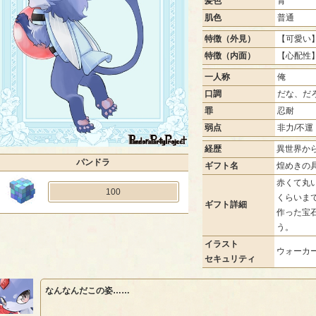
髪色
青
肌色
普通
特徴（外見）
【可愛い】
特徴（内面）
【心配性】
一人称
俺
口調
だな、だ
罪
忍耐
弱点
非力/不運
経歴
異世界か
パンドラ
ギフト名
煌めきの
赤くて丸
100
くらいま
ギフト詳細
作った宝
う。
イラスト
ウォーカー
セキュリティ
なんなんだこの姿……