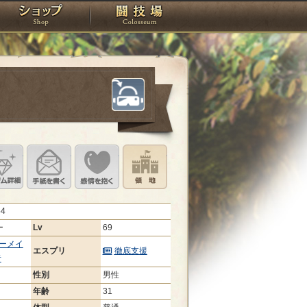
スタジオ
ショップ
闘技場
定
ル設定
アイテム詳細
手紙を書く
このキャラクターに感情を抱く
領地を見る
54
ー
Lv
69
ーメイ
エスプリ
徹底支援
者
性別
男性
年齢
31