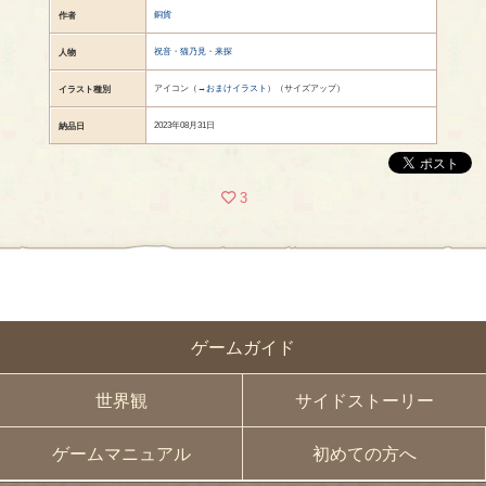
銅貨
作者
祝音・猫乃見・来探
人物
アイコン（
→おまけイラスト
）（サイズアップ）
イラスト種別
2023年08月31日
納品日
3
ゲームガイド
世界観
サイドストーリー
ゲームマニュアル
初めての方へ