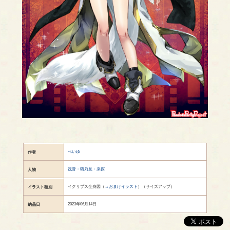
ぺいゆ
作者
祝音・猫乃見・来探
人物
イクリプス全身図（
→おまけイラスト
）（サイズアップ）
イラスト種別
2023年06月14日
納品日