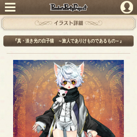
PandoraPartyProject
イラスト詳細
『真・淡き光の白子猫 ～旅人でありけものであるもの～』