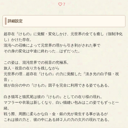
7
詳細設定
超存在『けもの』に覚醒・変化しかけ、元世界の全てを癒し（強制浄化
し）かけた存在。
混沌への召喚によって元世界の理から引き剥がされた事で
その身の変化は中途に終わった…はずだった。
この姿は、混沌世界での祝音の究極系。
旅人・祝音の在り方を残しながら
元世界の理…超存在『けもの』の力に覚醒した『淡き光の白子猫・祝
音』。
彼が自分の中の『けもの』因子を完全に利用できる姿でもある。
白き猫耳と猫尻尾は彼の『けもの』としての在り様の現れ。
マフラーや衣装は新しくなり、白い猫縫い包みはこの姿でもずっと一
緒。
戦う際、周囲に柔らかな白・金・銀の光が発生する事があるが
これは彼の力と、彼の中にある姉２人の力の欠片の現れである。