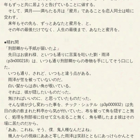
年もずっと共に居ようと告げていることに値する。
そして、満月――満ちたる月は『蜜月』であることを恋人同士は暗に
交わす。
来年もその先も、ずっとあなたと蜜月を、と。
その年の最後だけでなく、人生の最後まで、あなたと蜜月を。
●晴れ間
「刑部卿から手紙が届いたよ」
先日はお疲れ様、といつも通りに言葉を吐いた劉・雨泽
（p3n000218）は、いつも通り刑部卿からの巻物を手にしてそう口にし
た。
いつも通り。されど、いつもと違う点がある。
雨泽が笠を被っていないのだ。
白い髪からは赤い角が覗いている。
それは、彼が隠したいものだった。
無ければいいのに、と思っていたものだった。
そんな彼が少し変わった事を、チック・シュテル（p3p000932）は先
日の炎の飲まれた料亭から気が付いていた。布を被って角を隠すこと無
く、処理を刑部省に任せて立ち去ること無く、角を晒したまま彼はその
場に居たのだから。
「ああ、これね。そう、僕、鬼人種なんだよね」
幾人からの視線にああと零した雨泽は笑顔とともにあっけらかんとそ