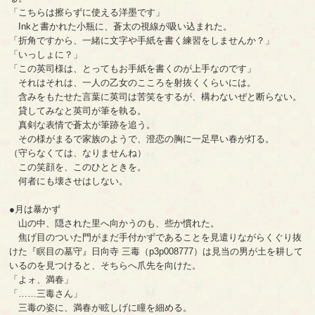
「こちらは擦らずに使える洋墨です」
Inkと書かれた小瓶に、蒼太の視線が吸い込まれた。
「折角ですから、一緒に文字や手紙を書く練習をしませんか？」
「いっしょに？」
「この英司様は、とってもお手紙を書くのが上手なのです」
それはそれは、一人の乙女のこころを射抜くくらいには。
含みをもたせた言葉に英司は苦笑をするが、構わないぜと断らない。
貸してみなと英司が筆を執る。
真剣な表情で蒼太が筆跡を追う。
その様がまるで家族のようで、澄恋の胸に一足早い春が灯る。
（守らなくては、なりませんね）
この笑顔を、このひとときを。
何者にも壊させはしない。
●月は暴かず
山の中、隠された里へ向かうのも、些か慣れた。
焦げ目のついた門がまだ手付かずであることを見遣りながらくぐり抜
けた『瞑目の墓守』日向寺 三毒（p3p008777）は見当の男が土を耕して
いるのを見つけると、そちらへ爪先を向けた。
「よォ、満春」
「……三毒さん」
三毒の姿に、満春が眩しげに瞳を細める。