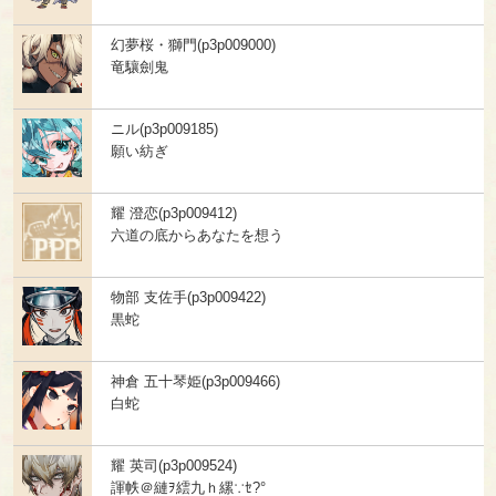
幻夢桜・獅門(p3p009000)
竜驤劍鬼
ニル(p3p009185)
願い紡ぎ
耀 澄恋(p3p009412)
六道の底からあなたを想う
物部 支佐手(p3p009422)
黒蛇
神倉 五十琴姫(p3p009466)
白蛇
耀 英司(p3p009524)
諢帙＠縺ｦ繧九ｈ縲∵ｾ?°