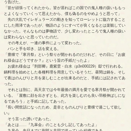
う告げた。
「皆が頑張ってくれたから。皆が居ればこの国での鬼人種の扱いももっ
とよくなっていくって思えたから、僕も偽るのをやめようと思って」
先の大乱でイレギュラーズの動きを知ってローレットに協力すること
にした雨泽であったが、物語のようにすべてが良くなるとは楽観してい
なかった。そんなものは夢物語で、少し変わったところで鬼人種の扱い
は変わらないと思っていたのだ。
その考えが、一連の事件によって変わった。
パンと手を叩き、話を変える。
「豊穣で『寒月祭』という祭りが開かれるのだけれど、その日に『お疲
れ様会はどうですか？』という旨の手紙だったよ」
お疲れ様会は『刑部卿』鹿紫雲・白水（p3n000229）邸で行われる。
鍋料理を始めとした各種料理を用意しているそうだ。昼間は鍋を。そし
て夜はのんびりと月を楽しむことが出来るのだと、手紙には記されてあ
った。
それとは別に、高天京では今年最後の満月を愛でる寒月祭が開かれて
いる。「屋敷に顔を出さずとも、此方を楽しむのも良い羽根伸ばしにな
るであろう」と手紙に記してあった。
『長い間世話になったため、是非とものんびりと豊穣で過ごして欲し
い』
そう言った誘いであった。
「あとは……『九皐会』のことも少し記してあったよ」
九皐会。先日までに刑部と共同で追っていた組織である。