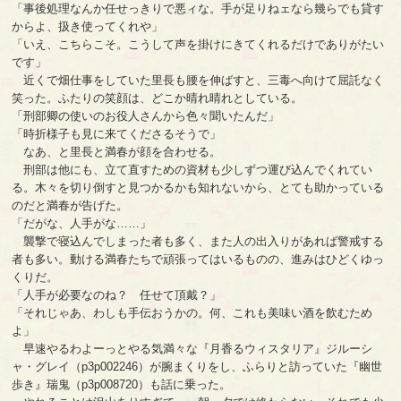
「事後処理なんか任せっきりで悪ィな。手が足りねェなら幾らでも貸す
からよ、扱き使ってくれや」
「いえ、こちらこそ。こうして声を掛けにきてくれるだけでありがたい
です」
近くで畑仕事をしていた里長も腰を伸ばすと、三毒へ向けて屈託なく
笑った。ふたりの笑顔は、どこか晴れ晴れとしている。
「刑部卿の使いのお役人さんから色々聞いたんだ」
「時折様子も見に来てくださるそうで」
なあ、と里長と満春が顔を合わせる。
刑部は他にも、立て直すための資材も少しずつ運び込んでくれてい
る。木々を切り倒すと見つかるかも知れないから、とても助かっている
のだと満春が告げた。
「だがな、人手がな……」
襲撃で寝込んでしまった者も多く、また人の出入りがあれば警戒する
者も多い。動ける満春たちで頑張ってはいるものの、進みはひどくゆっ
くりだ。
「人手が必要なのね？ 任せて頂戴？」
「それじゃあ、わしも手伝おうかの。何、これも美味い酒を飲むため
よ」
早速やるわよーっとやる気満々な『月香るウィスタリア』ジルーシ
ャ・グレイ（p3p002246）が腕まくりをし、ふらりと訪っていた『幽世
歩き』瑞鬼（p3p008720）も話に乗った。