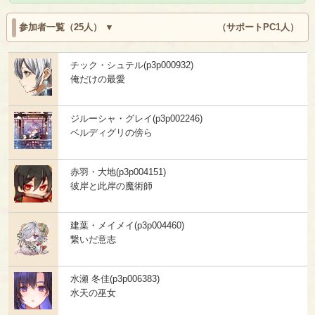
参加者一覧（25人）
（サポートPC1人）
チック・シュテル(p3p000932)
俺だけの最愛
ジルーシャ・グレイ(p3p002246)
ベルディグリの傍ら
赤羽・大地(p3p004151)
彼岸と此岸の魔術師
建葉・メイメイ(p3p004460)
繋いだ意志
水瀬 冬佳(p3p006383)
水天の巫女