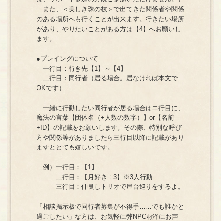
また、＜美しき珠の枝＞で出てきた関係者や関係
のある場所へも行くことが出来ます。行きたい場所
があり、やりたいことがある方は【4】へお願いし
ます。
●プレイングについて
一行目：行き先【1】～【4】
二行目：同行者（居る場合。居なければ本文で
OKです）
一緒に行動したい同行者が居る場合はニ行目に、
魔法の言葉【団体名（+人数の数字）】or【名前
+ID】の記載をお願いします。その際、特別な呼び
方や関係等がありましたら三行目以降に記載があり
ますととても嬉しいです。
例）一行目：【1】
二行目：【月好き！3】※3人行動
三行目：仲良しトリオで屋台巡りをするよ。
「相談掲示板で同行者募集が不得手……でも誰かと
過ごしたい」な方は、お気軽に弊NPC雨泽にお声