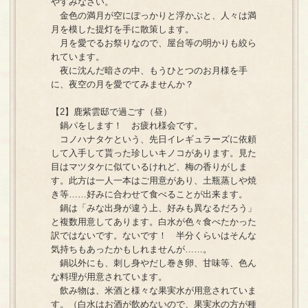
やすみなさい。
金色の満月が空にぽっかりと浮かぶと、人々は満
月を模した提灯を手に散策します。
月を愛でるお祭りなので、屋台等の明かりも絞ら
れています。
夜に沈んだ暗さの中、もうひとつのお月様を手
に、夜空の月を愛でてみませんか？
【2】鹿紫雲邸で過ごす（昼）
鍋パをします！ お疲れ様会です。
コノハナタケという、先日イレギュラーズに依頼
して入手して貰った珍しいキノコがあります。見た
目はマツタケに似ているけれど、梅の香りがしま
す。此方は一人一本はご用意があり、土瓶蒸しや焼
き等……好みに合わせて食べることが出来ます。
鍋は「みな出身が違う上、好みも異なるだろう」
と複数用意してあります。白水が色々食べたかった
訳ではないです。ないです！ 半分くらいはそんな
気持ちもあったかもしれませんが……。
鍋以外にも、刺し身やだし巻き卵、甘味等、色ん
な料理が用意されています。
飲み物は、米酒と様々な果実水が用意されていま
す。（白水はお酒が飲めないので、果実水の方が種