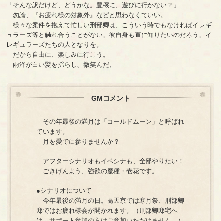
「そんな訳だけど、どうかな。豊穣に、遊びに行かない？」
勿論、『お疲れ様の対象外』などと思わなくていい。
様々な案件を抱えて忙しい刑部卿は、こういう時でもなければイレギ
ュラーズ等と触れ合うことがない。彼自身も直に知りたいのだろう。イ
レギュラーズたちの人となりを。
だから自由に、楽しみに行こう。
雨泽が白い髪を揺らし、微笑んだ。
GMコメント
その年最後の満月は「コールドムーン」と呼ばれ
ています。
月を愛でに参りませんか？
アフターシナリオもイベシナも、全部やりたい！
ごきげんよう、強欲の魔種・壱花です。
●シナリオについて
今年最後の満月の日。高天京では寒月祭、刑部卿
邸ではお疲れ様会が開かれます。（刑部卿邸宅へ
は、サポート参加の方はご参加いただけません。）