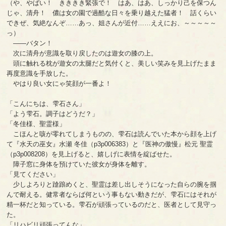
（や、やばい！ きききき緊張で！ はあ、はあ、しっかり己を保つん
じゃ、清舟！ 儂は女の園で過酷な日々を乗り越えた猛者！ 話くらい
できぜ、気絶なんぞ……あっ、姐さんが近付……ええにお、～～～～～
っ）
――バタン！
次に清舟が意識を取り戻したのは遊女の膝の上。
頭に触れる枕が遊女の太腿だと気付くと、美しい笑みを見上げたまま
再度意識を手放した。
やはり良い女にゃ笑顔が一番よ！
「こんにちは、雫石さん」
「よう雫石。調子はどうだ？」
「冬佳様、聖霊様」
こほんと咳が零れてしまうものの、雫石は読んでいた本から顔を上げ
て『水天の巫女』水瀬 冬佳（p3p006383）と『医神の傲慢』松元 聖霊
（p3p008208）を見上げると、嬉しげに表情を綻ばせた。
障子窓に身体を預けていた彼女が身体を離す。
「見てください」
少しよろりと蹌踉めくと、聖霊は差し出しそうになった自らの腕を掴
んで耐える。健常者ならば何という事もない動きだが、雫石にはそれが
精一杯だと知っている。雫石が頑張っているのだと、医者として見守っ
た。
「リハビリ頑張ってんな」