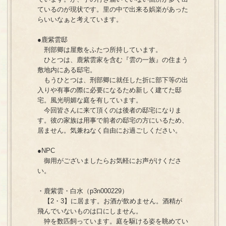
ているのが現状です。里の中で出来る娯楽があった
らいいなぁと考えています。
●鹿紫雲邸
刑部卿は屋敷をふたつ所持しています。
ひとつは、鹿紫雲家を含む『雲の一族』の住まう
敷地内にある邸宅。
もうひとつは、刑部卿に就任した折に部下等の出
入りや有事の際に必要になるため新しく建てた邸
宅。風光明媚な庭を有しています。
今回皆さんに来て頂くのは後者の邸宅になりま
す。彼の家族は用事で前者の邸宅の方にいるため、
居ません。気兼ねなく自由にお過ごしください。
●NPC
御用がございましたらお気軽にお声がけくださ
い。
・鹿紫雲・白水（p3n000229）
【2・3】に居ます。お酒が飲めません。酒精が
飛んでいないものは口にしません。
狆を数匹飼っています。庭を駆ける姿を眺めてい