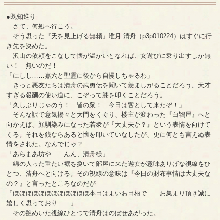
●既知巡り
さて、何処へ行こう。
そう思った『天を見上げる無頼』唯月 清舟（p3p010224）はすぐに行
き先を決めた。
沢山の依頼をこなして懐が温かいとなれば、女遊びに乗り出すしか無
い！ 無いのだ！
「にしし……嘉六と聖霊に後から自慢しちゃるわ」
きっと悪友たちは清舟の武勇伝を聞いて羨ましがることだろう。天才
すぎる報酬の使い道に、こぞって膝を叩くことだろう。
「久しぶりじゃのう！ 皆の衆！ 今日は客として来たぞ！」
そんな訳で意気揚々と大門をくぐり、楼主が変わった『白鴇屋』へと
向かえば、顔馴染みになった若衆が『大丈夫か？』という表情を向けて
くる。それを銭ならあると懐を叩いていなしたが、更に何とも言えぬ表
情をされた。なんでじゃ？
「あらまあ坊や……んん、清舟様」
綿の入った重たい裾を捌いて部屋に来た遊女が意味ありげな視線をひ
とつ、清舟へと向ける。その視線の意味は『今日の財布事情は大丈夫な
の？』と言ったところなのだが――
「ほほほほほほほほほほほほ本日はよいお日柄で……お集まり頂き誠に
嬉しく思っており……」
その艶めいた視線ひとつで清舟はのぼせあがった。