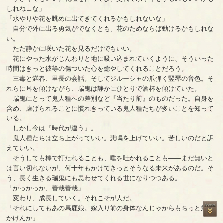
しれねェな」
「水やりや花を眺めに出てきてくれるかもしれないな」
自分で外に出る勇気がでなくとも、花のためならば動けるかもしれな
い。
ただ静かに咲いた花を見るだけでもいい。
花にやった水がじんわりと地に吸い込まれていくように、そういった
時間はきっと彼等の傷ついた心を癒やしてくれることだろう。
三毒と満春、里長の会話。そしてジルーシャの爪弾く竪琴の音色。そ
れらに耳を傾けながら、瑞鬼は静かにひとりで酒杯を傾けていた。
瑞鬼にとって鬼人種への差別など『当たり前』のものだった。自身を
含め、虐げられることに慣れきっている鬼人種たちが多いことを知って
いる。
しかし今は『時代が違う』。
鬼人種たちは立ち上がっていい。悲鳴を上げていい。苦しいのだと訴
えていい。
そうしても棒で打たれることも、唾を吐かれることも――まだ無いと
は言い切れないが、何十年もかけてきっとそうなる未来があるのだ。そ
う、長く生きる瑞鬼にも思わせてくれる世になりつつある。
「かっかっか、善哉善哉」
変わり、成長していく。それこそが人だ。
「それにしてもあの馬鹿娘。嫁入り前の身体なんじゃからもちっと気に
かけんか」