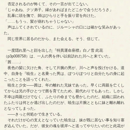
否定されるのが怖くて、その一言が出てこない。
「じゃあね、クソ弟子。縁があればまたどこかで会うだろうさ」
乱暴に頭を撫で、師はひらりと手を振り背を向けた。
「……もうっ、髪が崩れちゃうじゃない」
声はふてくされているのに、ジルーシャの口には確かな笑みがあっ
た。
同じ世界に居るのだから、また会える。そう、信じて。
一度隠れ里へと顔を出した『特異運命座標』白ノ雪 此花
（p3p008758）は、一人の男を伴い以前訪れた川へと来ていた。
「茜……」
夜色の髪に欠けた角、そして片腕の男が、川へと声を投げかける。道
中、自身を『暁生』と名乗った男は、ぽつりぽつりと自分たちの身に起
こったことを語ってくれた。
暁生と少女――茜は、年の離れた兄妹であった。早くに両親を亡くし
てからは兄の手ひとつで茜を育てたため、親代わりでもあった。しかし
不幸は両親だけでなく、ふたりの命までも脅かしたのだ。組織に囚われ
たふたりは何とか逃げ出したのだが、暁生は片腕とともに妹と離れ離れ
となってしまった。
――きっと何処かで生きている。
それだけが心の支えとなっていた暁生は、妹が既に居ない事を知り塞
ぎ込んでいた。だが、彼女の魂を彼岸へと送ってやりたいのだと此花が