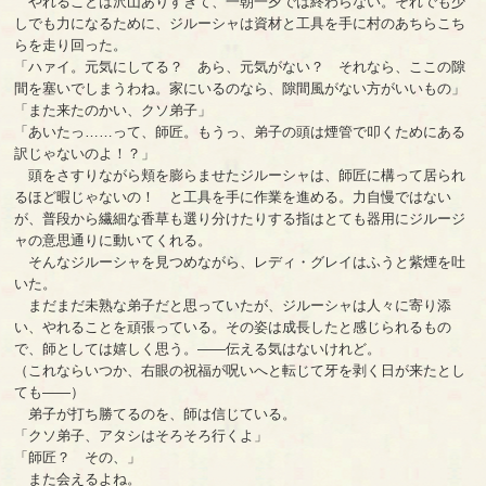
やれることは沢山ありすぎて、一朝一夕では終わらない。それでも少
しでも力になるために、ジルーシャは資材と工具を手に村のあちらこち
らを走り回った。
「ハァイ。元気にしてる？ あら、元気がない？ それなら、ここの隙
間を塞いでしまうわね。家にいるのなら、隙間風がない方がいいもの」
「また来たのかい、クソ弟子」
「あいたっ……って、師匠。もうっ、弟子の頭は煙管で叩くためにある
訳じゃないのよ！？」
頭をさすりながら頬を膨らませたジルーシャは、師匠に構って居られ
るほど暇じゃないの！ と工具を手に作業を進める。力自慢ではない
が、普段から繊細な香草も選り分けたりする指はとても器用にジルージ
ャの意思通りに動いてくれる。
そんなジルーシャを見つめながら、レディ・グレイはふうと紫煙を吐
いた。
まだまだ未熟な弟子だと思っていたが、ジルーシャは人々に寄り添
い、やれることを頑張っている。その姿は成長したと感じられるもの
で、師としては嬉しく思う。――伝える気はないけれど。
（これならいつか、右眼の祝福が呪いへと転じて牙を剥く日が来たとし
ても――）
弟子が打ち勝てるのを、師は信じている。
「クソ弟子、アタシはそろそろ行くよ」
「師匠？ その、」
また会えるよね。