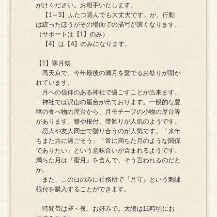
がけください。お相手いたします。
【1～3】ふたつ選んでも大丈夫です。が、行動
は絞ったほうがその場面での描写が濃くなります。
（サポートは【1】のみ）
【4】は【4】のみになります。
【1】寒月祭
高天京で、今年最後の満月を愛でるお祭りが開か
れています。
月への信仰のある神社で過ごすことが出来ます。
神社では沢山の屋台が出ております。一般的な豊
穣の食べ物の屋台から、月モチーフの小物の屋台等
があります。簪や根付、帯飾りが人気のようです。
恋人や友人同士で贈り合うのが人気です。「来年
もまた共に過ごそう」「常に満ちた月のような関係
でありたい」という意味合いが含まれるようです。
満ちた月は『蜜月』を含んで、そう言われるのだと
か。
また、この日のみに社務所で『月守』という刺繍
根付を購入することができます。
時間帯は昼～夜。お好みで。太陽は16時頃にお