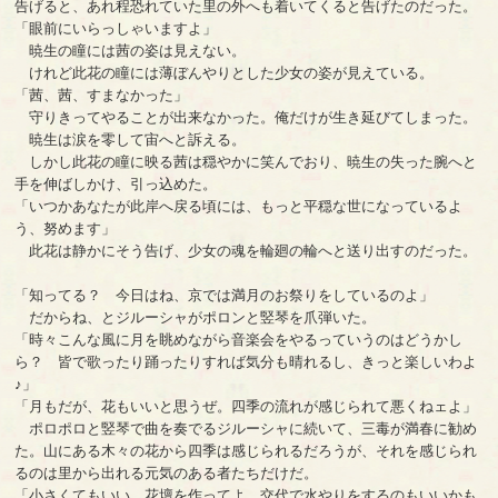
告げると、あれ程恐れていた里の外へも着いてくると告げたのだった。
「眼前にいらっしゃいますよ」
暁生の瞳には茜の姿は見えない。
けれど此花の瞳には薄ぼんやりとした少女の姿が見えている。
「茜、茜、すまなかった」
守りきってやることが出来なかった。俺だけが生き延びてしまった。
暁生は涙を零して宙へと訴える。
しかし此花の瞳に映る茜は穏やかに笑んでおり、暁生の失った腕へと
手を伸ばしかけ、引っ込めた。
「いつかあなたが此岸へ戻る頃には、もっと平穏な世になっているよ
う、努めます」
此花は静かにそう告げ、少女の魂を輪廻の輪へと送り出すのだった。
「知ってる？ 今日はね、京では満月のお祭りをしているのよ」
だからね、とジルーシャがポロンと竪琴を爪弾いた。
「時々こんな風に月を眺めながら音楽会をやるっていうのはどうかし
ら？ 皆で歌ったり踊ったりすれば気分も晴れるし、きっと楽しいわよ
♪」
「月もだが、花もいいと思うぜ。四季の流れが感じられて悪くねェよ」
ポロポロと竪琴で曲を奏でるジルーシャに続いて、三毒が満春に勧め
た。山にある木々の花から四季は感じられるだろうが、それを感じられ
るのは里から出れる元気のある者たちだけだ。
「小さくてもいい。花壇を作ってよ、交代で水やりをするのもいいかも