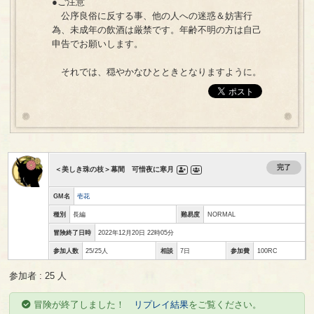
●ご注意
公序良俗に反する事、他の人への迷惑＆妨害行
為、未成年の飲酒は厳禁です。年齢不明の方は自己
申告でお願いします。
それでは、穏やかなひとときとなりますように。
完了
＜美しき珠の枝＞幕間 可惜夜に寒月
GM名
壱花
種別
長編
難易度
NORMAL
冒険終了日時
2022年12月20日 22時05分
参加人数
25/25人
相談
7日
参加費
100RC
参加者 : 25 人
冒険が終了しました！
リプレイ結果
をご覧ください。