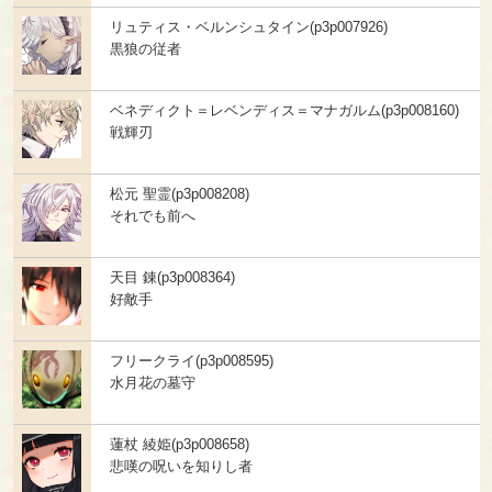
リュティス・ベルンシュタイン(p3p007926)
黒狼の従者
ベネディクト＝レベンディス＝マナガルム(p3p008160)
戦輝刃
松元 聖霊(p3p008208)
それでも前へ
天目 錬(p3p008364)
好敵手
フリークライ(p3p008595)
水月花の墓守
蓮杖 綾姫(p3p008658)
悲嘆の呪いを知りし者