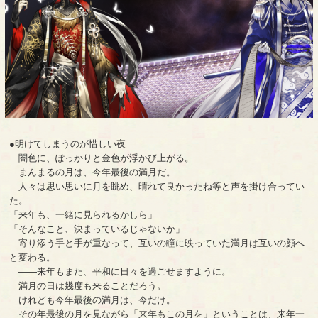
●明けてしまうのが惜しい夜
闇色に、ぽっかりと金色が浮かび上がる。
まんまるの月は、今年最後の満月だ。
人々は思い思いに月を眺め、晴れて良かったね等と声を掛け合ってい
た。
「来年も、一緒に見られるかしら」
「そんなこと、決まっているじゃないか」
寄り添う手と手が重なって、互いの瞳に映っていた満月は互いの顔へ
と変わる。
――来年もまた、平和に日々を過ごせますように。
満月の日は幾度も来ることだろう。
けれども今年最後の満月は、今だけ。
その年最後の月を見ながら「来年もこの月を」ということは、来年一