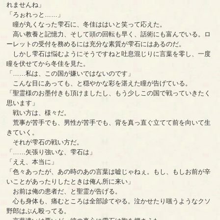
れませんね」
「ろぉれっと……」
瞳が丸くなった雫石に、冬佳ははいと笑って応えた。
高い教養と記憶力、そして頭の回転も早く、話術にも富んでいる。ロ
ーレットの受付を務めるには充分な素質が雫石にはあるのだ。
しかし雫石は悩むようにそうですねと吐息混じりに言葉を零し、一度
瞳を伏せてから冬佳を見た。
「……私は、この国が嫌いではないのです」
こんな目にあっても、と穏やかな彩を湛えた瞳が告げている。
「聖霊様のお墨付きも頂けましたし、もう少しこの国で戦っていきたく
思います」
戦い方は、様々だ。
荒事が苦手でも、男性が苦手でも、背を真っ直ぐ立てて前を向いて生
きていく。
それが雫石の戦い方だ。
「……矢張り強いな、雫石は」
「ええ、本当に」
「色々あったが、あの時のあの言葉は嘘じゃねぇ。もし、もしお前が辛
いことがあったりしたときは俺ん所に来い」
お前は俺の患者だ、と聖霊が告げる。
心も身体も、痛むところは全部診てやる。泣かせたり嗤うようなクソ
野郎はぶん殴ってる。