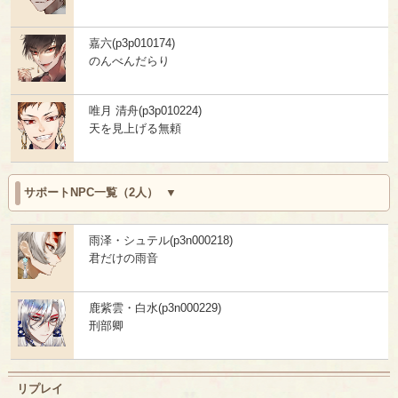
嘉六(p3p010174)
のんべんだらり
唯月 清舟(p3p010224)
天を見上げる無頼
サポートNPC一覧（2人）
雨泽・シュテル(p3n000218)
君だけの雨音
鹿紫雲・白水(p3n000229)
刑部卿
リプレイ