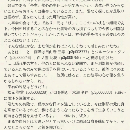
頭目である『亭主』焔心の生死は不明であったが、遺体が見つからな
いことからおそらくは生存していること。また、隈なく探したが足取り
は掴めず、国を出てしまった可能性が高い。
九皐会の会は「え」であり、元は「枝」。ここのつの枝もつ組織であ
る。今回相対することのなかった者等の方も潰すつもりで今後も刑部は
動いていくことだろう。しかしこちらは、神使の手を借りる必要は今の
ところはないようだ。
「そんな感じかな。また何かあればよろしくねって感じみたいだね」
あとは……と、雨泽は日向寺 三毒（p3p008777）とジルーシャ・グレ
イ（p3p002246）、白ノ雪 此花（p3p008758）へと視線を向けた。
「……隠れ里の方も、他の人に知られない範囲で、また刑部卿が信頼し
ている人たちのみで偶に様子を見にいっているようだよ。彼等はそのま
まあそこで暮らすみたい。……他所に移ると、また彼等の心が傷を負う
かもしれないから、ね」
「雫石の容態はどうだ？」
松元 聖霊（p3p008208）が口を開き、水瀬 冬佳（p3p006383）も静か
に雨泽を注視する。
「君たちのお陰で、穏やかな日々を過ごしているよ。今は刑部の元に身
を寄せているけれど、歩けるようになったらそこを出て生きていこうと
前向きな姿勢を見せているよ。――強いね、彼女」
まるで自分とは大違いだとでも言いたげに雨泽は肩を竦めてから、そ
んなところかな？ と首を傾げた。