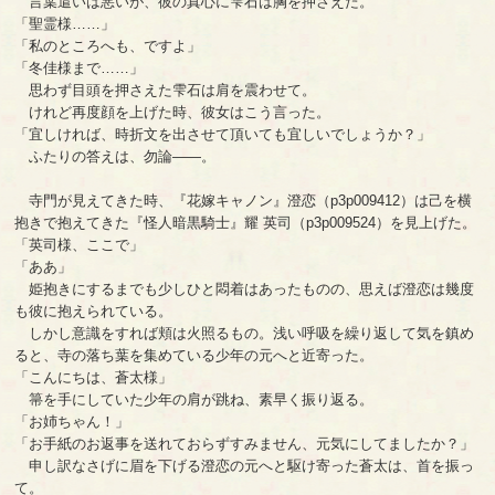
言葉遣いは悪いが、彼の真心に雫石は胸を押さえた。
「聖霊様……」
「私のところへも、ですよ」
「冬佳様まで……」
思わず目頭を押さえた雫石は肩を震わせて。
けれど再度顔を上げた時、彼女はこう言った。
「宜しければ、時折文を出させて頂いても宜しいでしょうか？」
ふたりの答えは、勿論――。
寺門が見えてきた時、『花嫁キャノン』澄恋（p3p009412）は己を横
抱きで抱えてきた『怪人暗黒騎士』耀 英司（p3p009524）を見上げた。
「英司様、ここで」
「ああ」
姫抱きにするまでも少しひと悶着はあったものの、思えば澄恋は幾度
も彼に抱えられている。
しかし意識をすれば頬は火照るもの。浅い呼吸を繰り返して気を鎮め
ると、寺の落ち葉を集めている少年の元へと近寄った。
「こんにちは、蒼太様」
箒を手にしていた少年の肩が跳ね、素早く振り返る。
「お姉ちゃん！」
「お手紙のお返事を送れておらずすみません、元気にしてましたか？」
申し訳なさげに眉を下げる澄恋の元へと駆け寄った蒼太は、首を振っ
て。