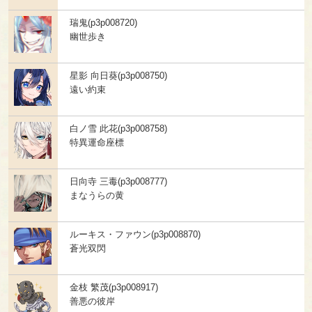
瑞鬼(p3p008720)
幽世歩き
星影 向日葵(p3p008750)
遠い約束
白ノ雪 此花(p3p008758)
特異運命座標
日向寺 三毒(p3p008777)
まなうらの黄
ルーキス・ファウン(p3p008870)
蒼光双閃
金枝 繁茂(p3p008917)
善悪の彼岸