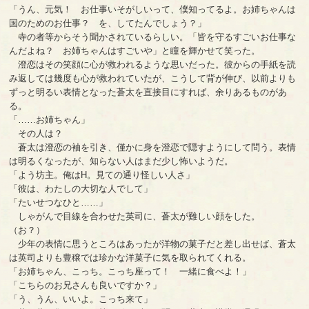
「うん、元気！ お仕事いそがしいって、僕知ってるよ。お姉ちゃんは
国のためのお仕事？ を、してたんでしょう？」
寺の者等からそう聞かされているらしい。「皆を守るすごいお仕事な
んだよね？ お姉ちゃんはすごいや」と瞳を輝かせて笑った。
澄恋はその笑顔に心が救われるような思いだった。彼からの手紙を読
み返しては幾度も心が救われていたが、こうして背が伸び、以前よりも
ずっと明るい表情となった蒼太を直接目にすれば、余りあるものがあ
る。
「……お姉ちゃん」
その人は？
蒼太は澄恋の袖を引き、僅かに身を澄恋で隠すようにして問う。表情
は明るくなったが、知らない人はまだ少し怖いようだ。
「よう坊主。俺はH。見ての通り怪しい人さ」
「彼は、わたしの大切な人でして」
「たいせつなひと……」
しゃがんで目線を合わせた英司に、蒼太が難しい顔をした。
（お？）
少年の表情に思うところはあったが洋物の菓子だと差し出せば、蒼太
は英司よりも豊穣では珍かな洋菓子に気を取られてくれる。
「お姉ちゃん、こっち。こっち座って！ 一緒に食べよ！」
「こちらのお兄さんも良いですか？」
「う、うん、いいよ。こっち来て」