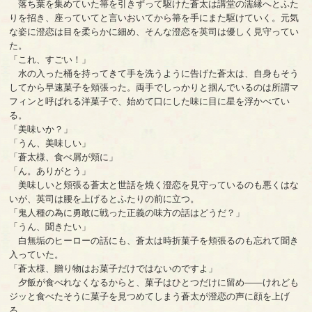
落ち葉を集めていた箒を引きずって駆けた蒼太は講堂の濡縁へとふた
りを招き、座っていてと言いおいてから箒を手にまた駆けていく。元気
な姿に澄恋は目を柔らかに細め、そんな澄恋を英司は優しく見守ってい
た。
「これ、すごい！」
水の入った桶を持ってきて手を洗うように告げた蒼太は、自身もそう
してから早速菓子を頬張った。両手でしっかりと掴んでいるのは所謂マ
フィンと呼ばれる洋菓子で、始めて口にした味に目に星を浮かべてい
る。
「美味いか？」
「うん、美味しい」
「蒼太様、食べ屑が頬に」
「ん。ありがとう」
美味しいと頬張る蒼太と世話を焼く澄恋を見守っているのも悪くはな
いが、英司は腰を上げるとふたりの前に立つ。
「鬼人種の為に勇敢に戦った正義の味方の話はどうだ？」
「うん、聞きたい」
白無垢のヒーローの話にも、蒼太は時折菓子を頬張るのも忘れて聞き
入っていた。
「蒼太様、贈り物はお菓子だけではないのですよ」
夕飯が食べれなくなるからと、菓子はひとつだけに留め――けれども
ジッと食べたそうに菓子を見つめてしまう蒼太が澄恋の声に顔を上げ
る。