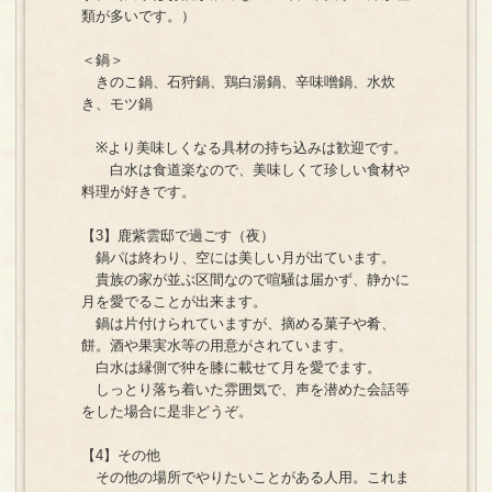
類が多いです。）
＜鍋＞
きのこ鍋、石狩鍋、鶏白湯鍋、辛味噌鍋、水炊
き、モツ鍋
※より美味しくなる具材の持ち込みは歓迎です。
白水は食道楽なので、美味しくて珍しい食材や
料理が好きです。
【3】鹿紫雲邸で過ごす（夜）
鍋パは終わり、空には美しい月が出ています。
貴族の家が並ぶ区間なので喧騒は届かず、静かに
月を愛でることが出来ます。
鍋は片付けられていますが、摘める菓子や肴、
餅。酒や果実水等の用意がされています。
白水は縁側で狆を膝に載せて月を愛でます。
しっとり落ち着いた雰囲気で、声を潜めた会話等
をした場合に是非どうぞ。
【4】その他
その他の場所でやりたいことがある人用。これま