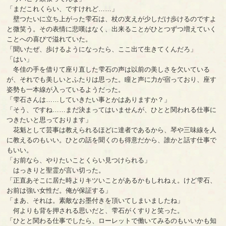
「まだこれくらい、ですけれど……」
壁つたいに立ち上がった雫石は、杖の支えが少しだけ歩けるのですよ
と微笑う。その表情に悲嘆はなく、出来ることがひとつずつ増えていく
ことへの喜びで溢れていた。
「聞いたぜ、歩けるようになったら、ここ出て生きてくんだろ」
「はい」
冬佳の手を借りて座り直した雫石の声は以前の美しさを欠いている
が、それでも美しいとふたりは思った。瞳と声に力が宿っており、座す
姿勢も一本線が入っているようだった。
「雫石さんは……していきたい事とかはありますか？」
「そう、ですね……まだ決まってはいませんが、ひとと関われる仕事に
つきたいと思っております」
花魁として芸事は教えられるほどに達者であるから、琴や三味線を人
に教えるのもいい。ひとの話を聞くのも得意だから、誰かと話す仕事で
もいい。
「お前なら、やりたいことくらい見つけられる」
はっきりと聖霊が言い切った。
「正直あそこに居た時よりキツいことがあるかもしれねぇ。けど雫石、
お前は強い女性だ。俺が保証する」
「まあ、それは。素敵なお墨付きを頂いてしまいましたね」
何よりも背を押される思いだと、雫石がくすりと笑った。
「ひとと関わる仕事でしたら、ローレットで働いてみるのもいいかも知