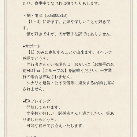
たり、食事中でなければ撫でたりもします。
・劉・雨泽（p3n000218）
【1～3】に居ます。お酒や楽しいことが好きで
す。
猫が好きですが、犬が苦手な訳ではありません。
●サポート
【1】のみに参加することが出来ます。イベシナ
感覚でどうぞ。
同行者さんがいる場合は、お互いに【お相手の名
前+ID】or【グループ名】を記載ください。一方通
行の場合は描写されません。
シナリオ趣旨・公序良俗等に違反する内容は描写
されません。
●EXプレイング
開放してあります。
文字数が欲しい、関係者さんと過ごしたい、等あ
りましたらどうぞ。
可能な範囲でお応えいたします。