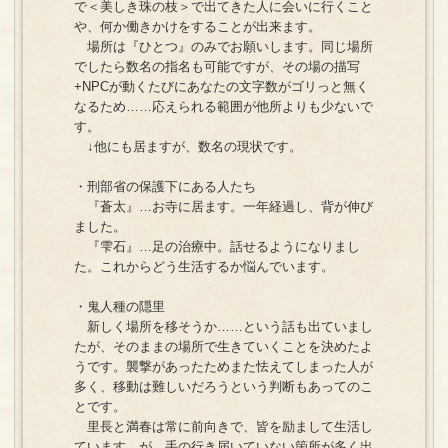
で＜美しき珠の枝＞で出てきた人に会いに行くこと
や、何か働きかけをすることが出来ます。
場所は『ひとつ』のみでお願いします。同じ場所
でしたら数名の指名も可能ですが、その場の描写
+NPCが動くたびにあなたの文字数がゴリっと無く
なるため……応えられる範囲が他所よりも少ないで
す。
↓他にも居ますが、数名の現状です。
・刑部省の保護下にある人たち
『蒼太』…お寺に居ます。一年経過し、背が伸び
ました。
『雫石』…足の治療中。話せるようになりまし
た。これからどう生活するか悩んでいます。
・鬼人種の隠里
新しく場所を移そうか……という話も出ていまし
たが、そのままの場所で生きていくことを決めたよ
うです。襲撃があったためまた怯えてしまった人が
多く、移動は難しいだろうという判断もあってのこ
とです。
里長と満春は常に前向きで、皆を励まして生活し
ています。が、手の行き届いていない箇所が多く出