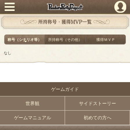
PandoraPartyProject
所持称号・獲得MVP一覧
称号（シナリオ等）
所持称号（その他）
獲得ＭＶＰ
なし
ゲームガイド
世界観
サイドストーリー
ゲームマニュアル
初めての方へ