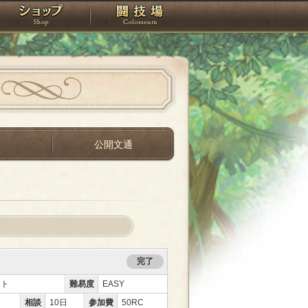
スタジオ
ショップ
闘技場
間
公開文通
完了
ント
難易度
EASY
相談
10日
参加費
50RC