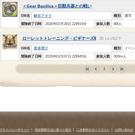
＜Gear Basilica＞巨獣兵器との戦い
GM名
解谷アキラ
種別
通常
冒険終了日時
2020年02月28日 22時15分
参加人数
8/8人
ローレットトレーニング・ビギナーズⅡ
Lv:15以下
GM名
黒筆墨汁
種別
イベ
冒険終了日時
2020年02月07日 22時45分
参加人数
300/∞人
1
«
‹
next
last
first
prev
›
»
プライバシーポリシー
特定商取引法に基づく表示
二次創作のガイドライン
お問い合わせ