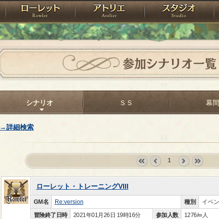
神殿
ローレット
アトリエ
raPartyProject
参加シナリオ一覧
シナリオ
ＳＳ
幕
→詳細検索
1
«
‹
next
last
first
prev
›
»
ローレット・トレーニングVIII
GM名
Re:version
種別
イベ
冒険終了日時
2021年01月26日 19時16分
参加人数
1276/∞人