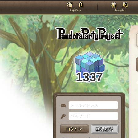
TOP
Pando
1337
メ
ー
パ
ル
ス