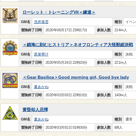
ローレット・トレーニングVII＜練達＞
GM名
洗井落雲
種別
イベ
冒険終了日時
2020年08月17日 23時17分
参加人数
214/∞人
＜鎖海に刻むヒストリア＞ネオフロンティア大怪獣総決戦
GM名
黒筆墨汁
種別
決戦
冒険終了日時
2020年05月24日 22時20分
参加人数
221/∞人
＜Gear Basilica＞Good morning girl, Good bye lady
GM名
夏あかね
種別
決戦
冒険終了日時
2020年03月03日 22時10分
参加人数
140/∞人
黄昏却人忌憚
GM名
夏あかね
種別
通常
冒険終了日時
2020年03月01日 01時30分
参加人数
8/8人