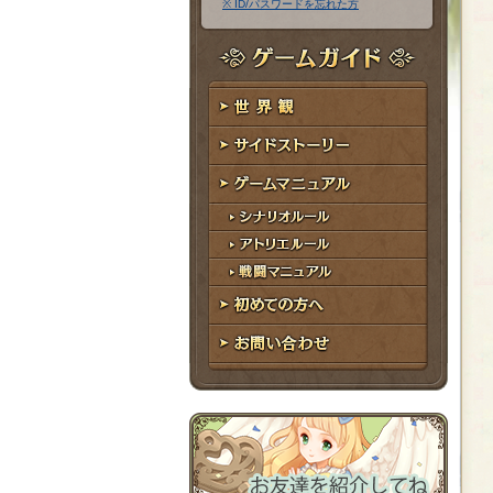
※ ID/パスワードを忘れた方
ア
ワ
ド
ー
レ
ド
ゲームガイド
ス
世界観
サイドストーリー
ゲームマニュアル
シナリオルール
アトリエルール
戦闘マニュアル
初めての方へ
お問い合わせ