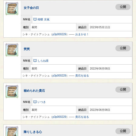
公開
女子会の日
NM名
桜蝶 京嵐
種別
幕間
納品日
2023年05月11日
シキ・ナイトアッシュ（
p3p000229
）――
おまかせ！
公開
㷀㷀
NM名
しらね葵
種別
幕間
納品日
2022年06月06日
シキ・ナイトアッシュ（
p3p000229
）――
貴石を辿る
公開
秘められた貴石
NM名
いつき
種別
幕間
納品日
2022年06月06日
シキ・ナイトアッシュ（
p3p000229
）――
貴石を辿る
公開
降りしきる心