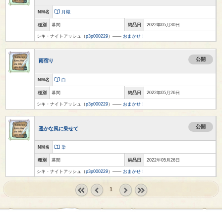
NM名
月熾
種別
幕間
納品日
2022年05月30日
シキ・ナイトアッシュ（
p3p000229
）――
おまかせ！
公開
雨宿り
NM名
白
種別
幕間
納品日
2022年05月26日
シキ・ナイトアッシュ（
p3p000229
）――
おまかせ！
公開
遥かな風に乗せて
NM名
染
種別
幕間
納品日
2022年05月26日
シキ・ナイトアッシュ（
p3p000229
）――
おまかせ！
1
« first
‹
next ›
last »
prev