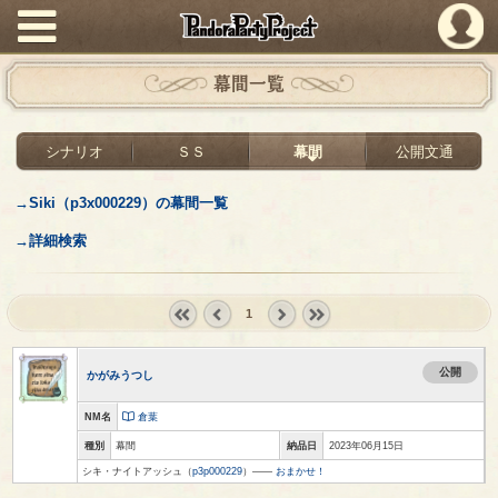
PandoraPartyProject
幕間一覧
シナリオ
ＳＳ
幕間
公開文通
→Siki（p3x000229）の幕間一覧
→詳細検索
1
« first
‹
next ›
last »
prev
公開
かがみうつし
NM名
倉葉
種別
幕間
納品日
2023年06月15日
シキ・ナイトアッシュ（
p3p000229
）――
おまかせ！