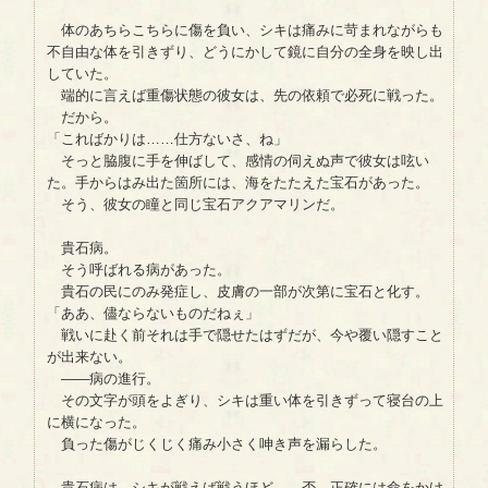
体のあちらこちらに傷を負い、シキは痛みに苛まれながらも
不自由な体を引きずり、どうにかして鏡に自分の全身を映し出
していた。
端的に言えば重傷状態の彼女は、先の依頼で必死に戦った。
だから。
「こればかりは……仕方ないさ、ね」
そっと脇腹に手を伸ばして、感情の伺えぬ声で彼女は呟い
た。手からはみ出た箇所には、海をたたえた宝石があった。
そう、彼女の瞳と同じ宝石アクアマリンだ。
貴石病。
そう呼ばれる病があった。
貴石の民にのみ発症し、皮膚の一部が次第に宝石と化す。
「ああ、儘ならないものだねぇ」
戦いに赴く前それは手で隠せたはずだが、今や覆い隠すこと
が出来ない。
――病の進行。
その文字が頭をよぎり、シキは重い体を引きずって寝台の上
に横になった。
負った傷がじくじく痛み小さく呻き声を漏らした。
貴石病は、シキが戦えば戦うほど――否、正確には命をかけ