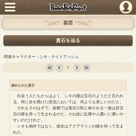
PandoraPartyProject
幕間
貴石を辿る
関連キャラクター：
シキ・ナイトアッシュ
1
« first
‹
next ›
last »
prev
秘められた貴石
出会う人たちからはよく、シキの瞳は宝石のようだと言われ
る。特に命を懸けた状況においては、何よりも美しいのだと。
それもそのはずで、故郷では貴石の民と称される一族は皆宝
石の瞳を持って生まれるのだ。それ故に乱獲や人攫いに遭いや
すいのだけれど。
シキも例外ではなく、彼女はアクアマリンの瞳を持って生ま
れた。