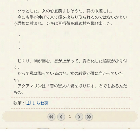
ゾッとした。女の心底羨ましそうな、其の眼差しに。
今にも手が伸びて来て瞳を抉らり取られるのではないかとい
う恐怖に苛まれ、シキは直様荷を纏め村を飛び出した。
・
・
・
じくり、胸が痛む。息が上がって、貴石化した脇腹がひり付
く。
だって私は識っているのだ。女の殺意が誰に向かっていた
か。
アクアマリンは『昔の戀人の愛を取り戻す』石でもあるんだ
もの。
執筆：
しらね葵
1
« first
‹
next ›
last »
prev