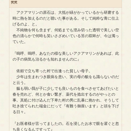
㷀㷀
アクアマリンの原石は、大抵が緑がかっているから研磨する
時に熱を加えるのだと聴いた事がある。そして純粋な青に仕上
げるのよ、と。
不純物を何も含まず、何処までも澄み切った透明で美しい空
色の清らかで何時も笑いさざめいている筈の双眸が、今は濁っ
ていた。
『嗚呼、嗚呼。あなたの様な美しいアクアマリンがあれば、此
の子の病気も治るかも知れませんのに』
依頼で立ち寄った村で出逢った貧しい母子。
少年は生まれつき眼病を患い、実の母の貌をも識らないのだ
と云う。
軀も弱い我が子に少しでも良いものを食べさせてあげたいと
春を売れど、何とか食い繋ぎ、薬代を捻出するのがやっとの
事。其処に付け込んだ下卑た村の男に乱暴に抱かれ、そうして
吐き捨てられた端金にだって『有難う御座います』と頭を下げ
る日々。
『お医者様が言ってましたの。石を浸したお水で眼を濯ぐと忽
ち良くなるんですって』