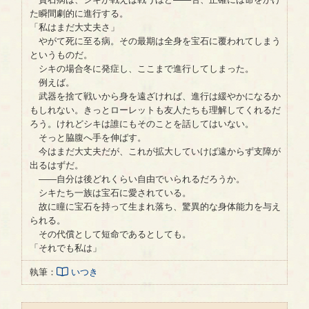
た瞬間劇的に進行する。
「私はまだ大丈夫さ」
やがて死に至る病。その最期は全身を宝石に覆われてしまう
というものだ。
シキの場合冬に発症し、ここまで進行してしまった。
例えば。
武器を捨て戦いから身を遠ざければ、進行は緩やかになるか
もしれない。きっとローレットも友人たちも理解してくれるだ
ろう。けれどシキは誰にもそのことを話してはいない。
そっと脇腹へ手を伸ばす。
今はまだ大丈夫だが、これが拡大していけば遠からず支障が
出るはずだ。
――自分は後どれくらい自由でいられるだろうか。
シキたち一族は宝石に愛されている。
故に瞳に宝石を持って生まれ落ち、驚異的な身体能力を与え
られる。
その代償として短命であるとしても。
「それでも私は」
執筆：
いつき