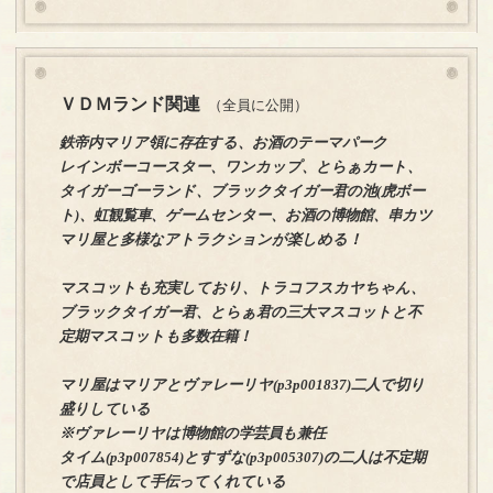
ＶＤＭランド関連
（全員に公開）
鉄帝内マリア領に存在する、お酒のテーマパーク
レインボーコースター、ワンカップ、とらぁカート、
タイガーゴーランド、ブラックタイガー君の池(虎ボー
ト)、虹観覧車、ゲームセンター、お酒の博物館、串カツ
マリ屋と多様なアトラクションが楽しめる！
マスコットも充実しており、トラコフスカヤちゃん、
ブラックタイガー君、とらぁ君の三大マスコットと不
定期マスコットも多数在籍！
マリ屋はマリアとヴァレーリヤ(p3p001837)二人で切り
盛りしている
※ヴァレーリヤは博物館の学芸員も兼任
タイム(p3p007854)とすずな(p3p005307)の二人は不定期
で店員として手伝ってくれている