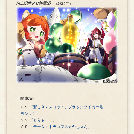
※上記他ＰＣ許諾済
（292文字）
関連項目
ＳＳ 『
新しきマスコット、ブラックタイガー君！
ヨシッ！
』
ＳＳ 『
とらぁ……
』
ＳＳ 『
データ：トラコフスカヤちゃん
』