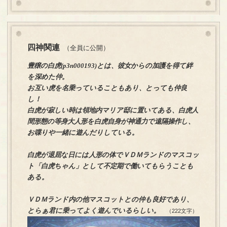
四神関連
（全員に公開）
豊穣の白虎(p3n000193)とは、彼女からの加護を得て絆
を深めた仲。
お互い虎を名乗っていることもあり、とっても仲良
し！
白虎が寂しい時は領地内マリア邸に置いてある、白虎人
間形態の等身大人形を白虎自身が神通力で遠隔操作し、
お喋りや一緒に遊んだりしている。
白虎が退屈な日には人形の体でＶＤＭランドのマスコッ
ト「白虎ちゃん」として不定期で働いてもらうことも
ある。
ＶＤＭランド内の他マスコットとの仲も良好であり、
とらぁ君に乗ってよく遊んでいるらしい。
（222文字）