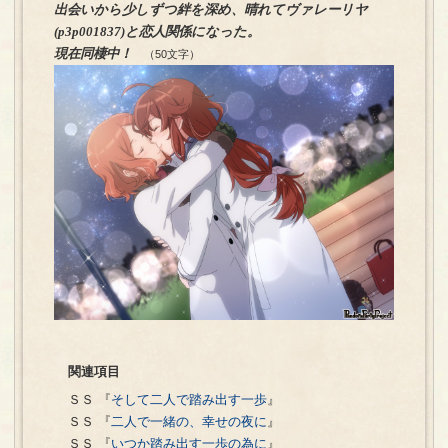
出会いから少しずつ絆を深め、晴れてヴァレーリヤ
(p3p001837)と恋人関係になった。
現在同棲中！
（50文字）
関連項目
ＳＳ 『
そして二人で踏み出す一歩
』
ＳＳ 『
二人で一緒の、幸せの夜に
』
ＳＳ 『
いつか踏み出す一歩の為に
』