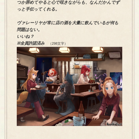
つか辞めてやると心で呟きながらも、なんだかんでず
っと手伝ってくれる。
ヴァレーリヤが常に店の酒を大量に飲んでいるが何も
問題はない。
いいね？
※全員許諾済み
（298文字）