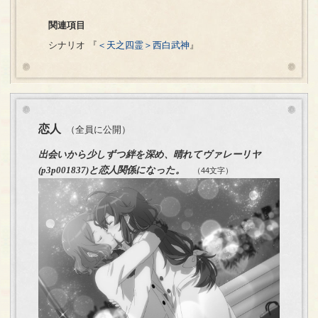
関連項目
シナリオ 『
＜天之四霊＞西白武神
』
恋人
（全員に公開）
出会いから少しずつ絆を深め、晴れてヴァレーリヤ
(p3p001837)と恋人関係になった。
（44文字）