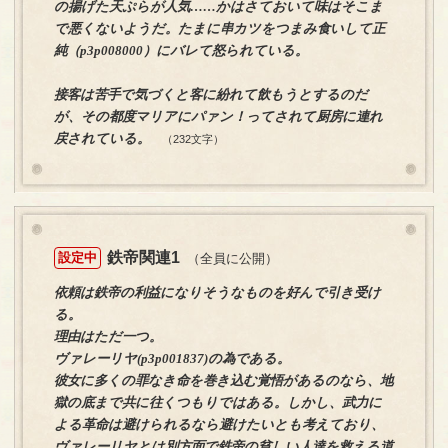
の揚げた天ぷらが人気……かはさておいて味はそこま
で悪くないようだ。たまに串カツをつまみ食いして正
純（p3p008000）にバレて怒られている。
接客は苦手で気づくと客に紛れて飲もうとするのだ
が、その都度マリアにパァン！ってされて厨房に連れ
戻されている。
（232文字）
鉄帝関連1
設定中
（全員に公開）
依頼は鉄帝の利益になりそうなものを好んで引き受け
る。
理由はただ一つ。
ヴァレーリヤ(p3p001837)の為である。
彼女に多くの罪なき命を巻き込む覚悟があるのなら、地
獄の底まで共に往くつもりではある。しかし、武力に
よる革命は避けられるなら避けたいとも考えており、
ヴァレーリヤとは別方面で鉄帝の貧しい人達を救える道