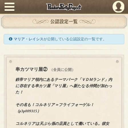
PandoraPartyProject
公認設定一覧
マリア・レイシス
が公開している公認設定の一覧です。
串カツマリ屋②
（全員に公開）
鉄帝マリア領内にあるテーマパーク「ＶＤＭランド」内
に存在する串カツ屋「マリ屋」へ新たなる仲間が加わっ
た！
その名も！コルネリア＝フライフォーゲル！
（p3p009315）
コルネリアは天ぷら係の店員として働いている。彼女