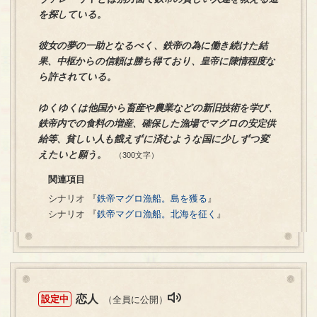
を探している。
彼女の夢の一助となるべく、鉄帝の為に働き続けた結
果、中枢からの信頼は勝ち得ており、皇帝に陳情程度な
ら許されている。
ゆくゆくは他国から畜産や農業などの新旧技術を学び、
鉄帝内での食料の増産、確保した漁場でマグロの安定供
給等、貧しい人も餓えずに済むような国に少しずつ変
えたいと願う。
（300文字）
関連項目
シナリオ 『
鉄帝マグロ漁船。島を獲る
』
シナリオ 『
鉄帝マグロ漁船。北海を征く
』
恋人
設定中
（全員に公開）