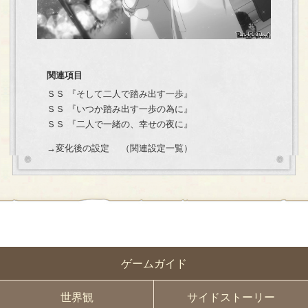
関連項目
ＳＳ 『
そして二人で踏み出す一歩
』
ＳＳ 『
いつか踏み出す一歩の為に
』
ＳＳ 『
二人で一緒の、幸せの夜に
』
→変化後の設定
（
関連設定一覧
）
ゲームガイド
世界観
サイドストーリー