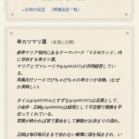
→以前の設定
（
関連設定一覧
）
串カツマリ屋
（全員に公開）
鉄帝マリア領内にあるテーマパーク「ＶＤＭランド」内
に存在する串カツ屋。
マリアとヴァレーリヤ(p3p001837)が共同経営してい
る。
和風出汁ソースでびちゃびちゃの串カツが名物。(なぜ
か美味しい)
タイム(p3p007854)とすずな(p3p005307)は店員として、
小金井・正純(p3p008000)は経理として不定期で業務を手
伝ってくれている。
営業が終われば皆で宴会をして解散がお決まりの流れ。
正純は毎日毎日まるで合わない帳簿に頭を悩まされ、い