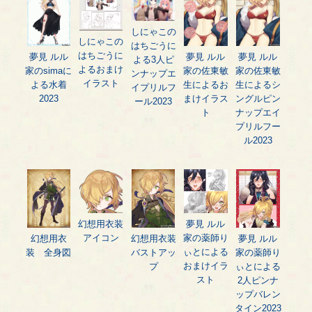
しにゃこの
しにゃこの
はちごうに
はちごうに
夢見 ルル
夢見 ルル
夢見 ルル
よる3人ピ
よるおまけ
家のsimaに
家の佐東敏
家の佐東敏
ンナップエ
イラスト
よる水着
生によるお
生によるシ
イプリルフ
2023
まけイラス
ングルピン
ール2023
ト
ナップエイ
プリルフー
ル2023
幻想用衣装
夢見 ルル
アイコン
家の薬師り
幻想用衣
幻想用衣装
夢見 ルル
ぃとによる
装 全身図
バストアッ
家の薬師り
おまけイラ
プ
ぃとによる
スト
2人ピンナ
ップバレン
タイン2023