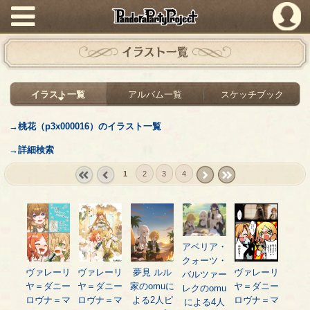
PandoraPartyProject
イラスト一覧
イラスト一覧
アルバム一覧
スケッチブック
→桃花（p3x000016）のイラスト一覧
→詳細検索
1
2
3
4
« first
‹
next ›
last »
prev
アベリア・
クォーツ・
ヴァレーリ
ヴァレーリ
夢見 ルル
ヴァレーリ
バルツァー
ヤ＝ダニー
ヤ＝ダニー
家のomuに
ヤ＝ダニー
レクのomu
ロヴナ＝マ
ロヴナ＝マ
よる2人ピ
ロヴナ＝マ
による4人