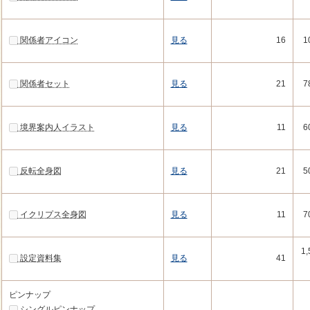
関係者アイコン
見る
16
1
関係者セット
見る
21
7
境界案内人イラスト
見る
11
6
反転全身図
見る
21
5
イクリプス全身図
見る
11
7
1,
設定資料集
見る
41
ピンナップ
シングルピンナップ