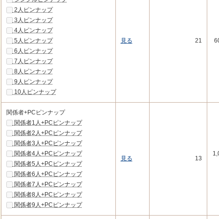
2人ピンナップ
3人ピンナップ
4人ピンナップ
5人ピンナップ
見る
21
6
6人ピンナップ
7人ピンナップ
8人ピンナップ
9人ピンナップ
10人ピンナップ
関係者+PCピンナップ
関係者1人+PCピンナップ
関係者2人+PCピンナップ
関係者3人+PCピンナップ
関係者4人+PCピンナップ
1,
見る
13
関係者5人+PCピンナップ
関係者6人+PCピンナップ
関係者7人+PCピンナップ
関係者8人+PCピンナップ
関係者9人+PCピンナップ