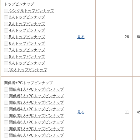
トップピンナップ
シングルトップピンナップ
2人トップピンナップ
3人トップピンナップ
4人トップピンナップ
5人トップピンナップ
見る
26
6
6人トップピンナップ
7人トップピンナップ
8人トップピンナップ
9人トップピンナップ
10人トップピンナップ
関係者+PCトップピンナップ
関係者1人+PCトップピンナップ
関係者2人+PCトップピンナップ
関係者3人+PCトップピンナップ
関係者4人+PCトップピンナップ
見る
11
4
関係者5人+PCトップピンナップ
関係者6人+PCトップピンナップ
関係者7人+PCトップピンナップ
関係者8人+PCトップピンナップ