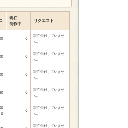
現在
C
リクエスト
制作中
現在受付していませ
00
0
ん。
現在受付していませ
00
0
ん。
現在受付していませ
00
0
ん。
現在受付していませ
80
0
ん。
00
現在受付していませ
0
0
ん。
現在受付していませ