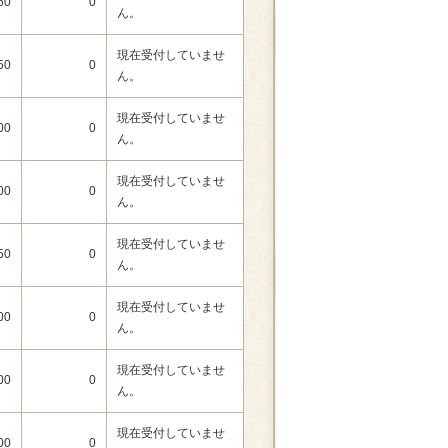
50
0
ん。
現在受付していませ
50
0
ん。
現在受付していませ
00
0
ん。
現在受付していませ
00
0
ん。
現在受付していませ
50
0
ん。
現在受付していませ
00
0
ん。
現在受付していませ
00
0
ん。
現在受付していませ
00
0