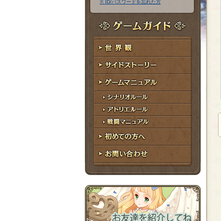
※ ID/パスワードを忘れた方
ア
ワ
ド
ー
レ
ド
ゲームガイド
ス
世界観
サイドストーリー
ゲームマニュアル
シナリオルール
アトリエルール
戦闘マニュアル
初めての方へ
お問い合わせ