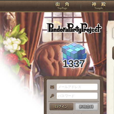
TOP
Pando
1337
メ
ー
パ
ル
ス