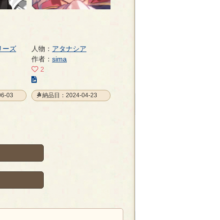
リーズ
人物：
アタナシア
作者：
sima
2
こ
の
6-03
納品日：2024-04-23
イ
ラ
ス
ト
の
ペ
ー
ジ