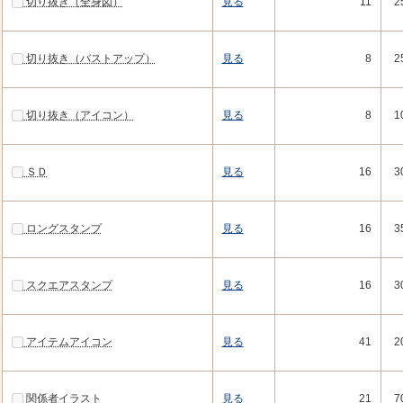
切り抜き（全身図）
見る
11
2
切り抜き（バストアップ）
見る
8
2
切り抜き（アイコン）
見る
8
1
ＳＤ
見る
16
3
ロングスタンプ
見る
16
3
スクエアスタンプ
見る
16
3
アイテムアイコン
見る
41
2
関係者イラスト
見る
21
7