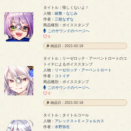
タイトル：怪しくないよ！
人物：
綾敷・なじみ
作者：
三枝なずな
怪しくないよ！
- 三枝なずな
商品種別：ボイススタンプ
00:00
このサウンドのページへ
/
00:02
6
納品日：2021-02-18
タイトル：リーゼロッテ・アーベントロートのコ
トイチによるボイススタンプ
人物：
リーゼロッテ・アーベントロート
リーゼロッテ・アーベントロートのコトイチによるボイススタンプ
- コトイチ
作者：
コトイチ
00:00
商品種別：ボイススタンプ
/
このサウンドのページへ
00:05
9
納品日：2021-02-18
タイトル：タイトルコール
人物：
アレックス＝Ｅ＝フォルカス
作者：
水野弥生
タイトルコール
- 水野弥生