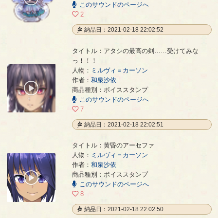
このサウンドのページへ
/
00:03
2
納品日：2021-02-18 22:02:52
タイトル：アタシの最高の剣……受けてみな
っ！！！
人物：
ミルヴィ＝カーソン
アタシの最高の剣……受けてみなっ！！！
- 和泉沙依
作者：
和泉沙依
00:00
商品種別：ボイススタンプ
/
このサウンドのページへ
00:03
7
納品日：2021-02-18 22:02:51
タイトル：黄昏のアーセファ
人物：
ミルヴィ＝カーソン
作者：
和泉沙依
黄昏のアーセファ
- 和泉沙依
商品種別：ボイススタンプ
00:00
このサウンドのページへ
/
00:04
8
納品日：2021-02-18 22:02:50