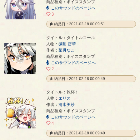
商品種別：ボイススタンプ
00:00
このサウンドのページへ
/
00:02
3
納品日：2021-02-18 00:09:51
タイトル：タイトルコール
人物：
微睡 雷華
作者：
菜月なこ
タイトルコール
- 菜月なこ
商品種別：ボイススタンプ
00:00
このサウンドのページへ
/
00:02
2
納品日：2021-02-18 00:09:49
タイトル：乾杯！
人物：
エリス
作者：
清水美紗
乾杯！
- 清水美紗
商品種別：ボイススタンプ
00:00
このサウンドのページへ
/
00:01
4
納品日：2021-02-18 00:09:49