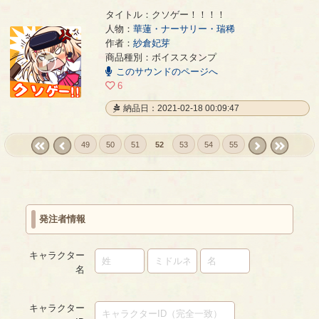
タイトル：クソゲー！！！！
人物：
華蓮・ナーサリー・瑞稀
作者：
紗倉妃芽
クソゲー！！！！
- 紗倉妃芽
商品種別：ボイススタンプ
00:00
このサウンドのページへ
/
00:01
6
納品日：2021-02-18 00:09:47
49
50
51
52
53
54
55
« first
‹
next ›
last »
prev
発注者情報
キャラクター
名
キャラクター