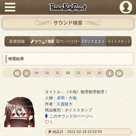
PandoraPartyProject
サウンド検索
新着情報
サウンド検索
サウンドクリエイター
EXリクエスト
ライトスキット
検索結果
49
50
51
52
53
54
55
« first
‹
next ›
last »
prev
タイトル：《大地》無理無理無理！
人物：
赤羽・大地
作者：
久賀稜大
《大地》無理無理無理！
- 久賀稜大
商品種別：ボイススタンプ
00:00
このサウンドのページへ
/
00:04
5
納品日：2021-02-18 22:02:55