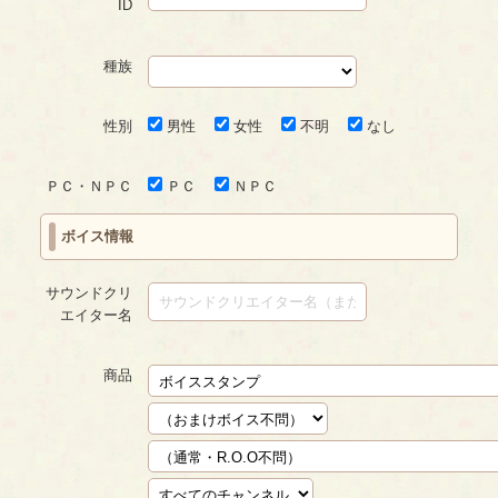
ID
種族
性別
男性
女性
不明
なし
ＰＣ・ＮＰＣ
ＰＣ
ＮＰＣ
ボイス情報
サウンドクリ
エイター名
商品