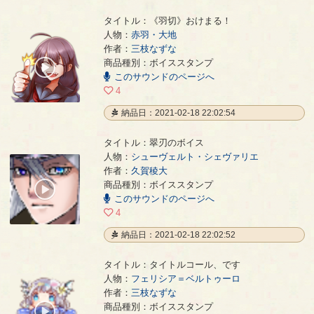
タイトル：《羽切》おけまる！
人物：
赤羽・大地
作者：
三枝なずな
《羽切》おけまる！
- 三枝なずな
商品種別：ボイススタンプ
00:00
このサウンドのページへ
/
00:03
4
納品日：2021-02-18 22:02:54
タイトル：翠刃のボイス
人物：
シューヴェルト・シェヴァリエ
作者：
久賀稜大
翠刃のボイス
- 久賀稜大
商品種別：ボイススタンプ
00:00
このサウンドのページへ
/
00:06
4
納品日：2021-02-18 22:02:52
タイトル：タイトルコール、です
人物：
フェリシア＝ベルトゥーロ
作者：
三枝なずな
タイトルコール、です
- 三枝なずな
商品種別：ボイススタンプ
00:00