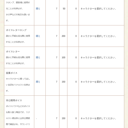
スタンプ、闘技場に使用す
聞く
7
50
0
キャラクターを選択してください。
ることが出来ます。
かけ声などの短文を扱いま
す。
ボイスレターロング
聞く
7
200
0
キャラクターを選択してください。
誰かに手紙を送る際に使用
することが出来ます。
ボイスレター
聞く
7
100
0
キャラクターを選択してください。
誰かに手紙を送る際に使用
することが出来ます。
提案ボイス
キャラクターに喋ってほし
聞く
7
150
0
キャラクターを選択してください。
い台詞をリクエスト出来ま
す。
非公開用ボイス
ボイスドラマなどのボイス
を取り扱う商品です。リク
-
7
150
0
キャラクターを選択してください。
エスト者以外には非公開状
態で納品され、サウンドリ