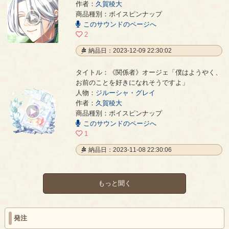
作者：
久賀稜大
《腐った世界で》
- 久賀稜大
商品種別：ボイスピンナップ
00:00
このサウンドのページへ
/
00:36
2
納品日：2023-12-09 22:30:02
タイトル：《関係者》オージェ「僕はようやく、
お前のことを好きになれそうですよ」
人物：
ジルーシャ・グレイ
《関係者》オージェ「僕はようやく、お前のことを好きになれそうですよ」
- 久賀稜大
作者：
久賀稜大
00:00
商品種別：ボイスピンナップ
/
このサウンドのページへ
00:16
1
納品日：2023-11-08 22:30:06
もっと聞く
発注