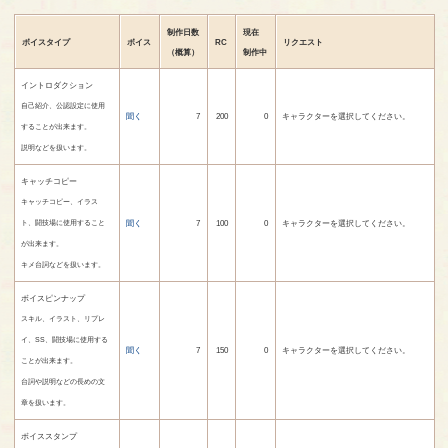
制作日数
現在
ボイスタイプ
ボイス
RC
リクエスト
（概算）
制作中
イントロダクション
自己紹介、公認設定に使用
聞く
7
200
0
キャラクターを選択してください。
することが出来ます。
説明などを扱います。
キャッチコピー
キャッチコピー、イラス
聞く
7
100
0
キャラクターを選択してください。
ト、闘技場に使用すること
が出来ます。
キメ台詞などを扱います。
ボイスピンナップ
スキル、イラスト、リプレ
イ、SS、闘技場に使用する
聞く
7
150
0
キャラクターを選択してください。
ことが出来ます。
台詞や説明などの長めの文
章を扱います。
ボイススタンプ