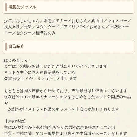
得意なジャンル
少年／おじいちゃん／邪悪／テナー／おじさん／真面目／ウィスパー／
成人男性／元気／スタンダード／アドリブOK／お兄さん／正統派ヒー
ロー／セクシー／標準語のみ
自己紹介
はじめまして！
まずはこの場をお越しいただき誠にありがとうございます
ネットを中心に同人声優活動をしている
久賀 稜大（くが・りょうた）と申します
もともとは同人声優から始めており、声活動歴は10年近くございます
現在はYouTube動画のナレーションをはじめとしたネット公開型の作品
や
一次創作ボイスドラマ作品のキャストを中心に参加しております
【声の特徴】
主に10代後半から40代前半あたりの男性の声を得意としており
声質・声域に関しては一般男性より高めの中音域がベースとなります