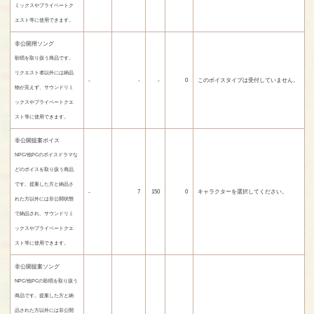
ミックスやプライベートク
エスト等に使用できます。
非公開用ソング
歌唱を取り扱う商品です。
リクエスト者以外には納品
-
-
-
0
このボイスタイプは受付していません。
物が見えず、サウンドリミ
ックスやプライベートクエ
スト等に使用できます。
非公開提案ボイス
NPC/他PCのボイスドラマな
どのボイスを取り扱う商品
です。提案した方と納品さ
-
7
150
0
キャラクターを選択してください。
れた方以外には非公開状態
で納品され、サウンドリミ
ックスやプライベートクエ
スト等に使用できます。
非公開提案ソング
NPC/他PCの歌唱を取り扱う
商品です。提案した方と納
品された方以外には非公開