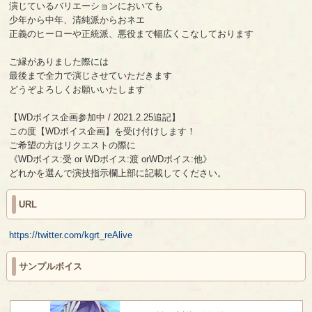
演じているバリエーションにおいても
少年から中年、清純派からおネエ
正義のヒーローや正統派、悪役まで幅広くこなしております
ご縁がありました際には
最後まで全力で演じさせていただきます
どうぞよろしくお願いいたします
【WDボイス企画参加中 / 2021.2.25追記】
この度【WDボイス企画】を受け付けします！
ご希望の方はリクエストの際に
《WDボイス:受 or WDボイス:渡 orWDボイス:他》
どれかを選んで演技指示欄上部に記載してください。
URL
https://twitter.com/kgrt_reAlive
サンプルボイス