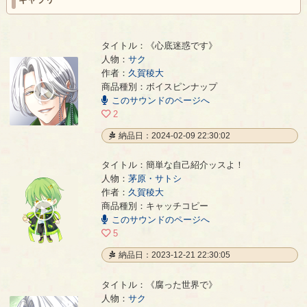
タイトル：《心底迷惑です》
人物：
サク
作者：
久賀稜大
《心底迷惑です》
- 久賀稜大
商品種別：ボイスピンナップ
00:00
このサウンドのページへ
/
00:38
2
納品日：2024-02-09 22:30:02
タイトル：簡単な自己紹介ッスよ！
人物：
茅原・サトシ
作者：
久賀稜大
簡単な自己紹介ッスよ！
- 久賀稜大
商品種別：キャッチコピー
00:00
このサウンドのページへ
/
00:08
5
納品日：2023-12-21 22:30:05
タイトル：《腐った世界で》
人物：
サク