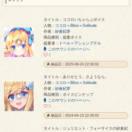
タイトル：ココロいちゃらぶボイス
人物：
ココロ＝Bliss＝Solitude
作者：
紗倉妃芽
ココロいちゃらぶボイス
- 紗倉妃芽
商品種別：提案ボイス
00:00
提案者：
トール＝アシェンプテル
/
このサウンドのページへ
00:16
2
納品日：2025-08-24 22:30:02
タイトル：ありがとう。さようなら。
人物：
ココロ＝Bliss＝Solitude
作者：
紗倉妃芽
ありがとう。さようなら。
- 紗倉妃芽
商品種別：ボイスピンナップ
00:00
このサウンドのページへ
/
00:10
3
納品日：2024-04-15 22:30:02
タイトル：ジュリエット・フォーサイスの紗倉妃