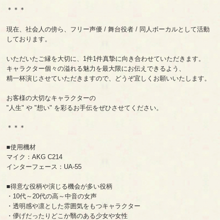
＊＊＊
現在、社会人の傍ら、フリー声優 / 舞台役者 / 同人ボーカルとして活動
しております。
いただいたご縁を大切に、1件1件真摯に向き合わせていただきます。
キャラクター個々の溢れる魅力を最大限にお伝えできるよう、
精一杯演じさせていただきますので、どうぞ宜しくお願いいたします。
お客様の大切なキャラクターの
"人生" や "想い" を彩るお手伝をぜひさせてください。
＊＊＊
■使用機材
マイク：AKG C214
インターフェース：UA-55
■得意な役柄や演じる機会が多い役柄
・10代～20代の高～中音の女声
・透明感や凛とした雰囲気をもつキャラクター
・儚げだったりどこか翳のある少女や女性