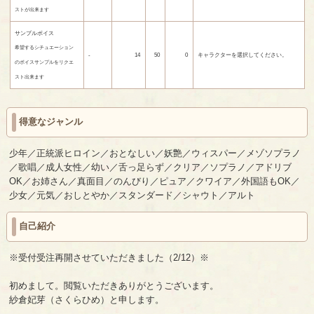
ストが出来ます
サンプルボイス
希望するシチュエーション
-
14
50
0
キャラクターを選択してください。
のボイスサンプルをリクエ
スト出来ます
得意なジャンル
少年／正統派ヒロイン／おとなしい／妖艶／ウィスパー／メゾソプラノ
／歌唱／成人女性／幼い／舌っ足らず／クリア／ソプラノ／アドリブ
OK／お姉さん／真面目／のんびり／ピュア／クワイア／外国語もOK／
少女／元気／おしとやか／スタンダード／シャウト／アルト
自己紹介
※受付受注再開させていただきました（2/12）※
初めまして。閲覧いただきありがとうございます。
紗倉妃芽（さくらひめ）と申します。