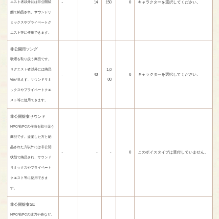
-
14
150
0
キャラクターを選択してください。
エスト者以外には非公開状
態で納品され、サウンドリ
ミックスやプライベートク
エスト等に使用できます。
非公開用ソング
歌唱を取り扱う商品です。
1,0
リクエスト者以外には納品
-
40
0
キャラクターを選択してください。
00
物が見えず、サウンドリミ
ックスやプライベートクエ
スト等に使用できます。
非公開提案サウンド
NPC/他PCの作曲を取り扱う
商品です。提案した方と納
品された方以外には非公開
-
-
-
0
このボイスタイプは受付していません。
状態で納品され、サウンド
リミックスやプライベート
クエスト等に使用できま
す。
非公開提案SE
NPC/他PCの抜刀や炎など、