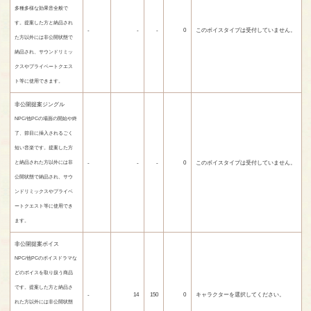
多種多様な効果音全般で
す。提案した方と納品され
-
-
-
0
このボイスタイプは受付していません。
た方以外には非公開状態で
納品され、サウンドリミッ
クスやプライベートクエス
ト等に使用できます。
非公開提案ジングル
NPC/他PCの場面の開始や終
了、節目に挿入されるごく
短い音楽です。提案した方
-
-
-
0
このボイスタイプは受付していません。
と納品された方以外には非
公開状態で納品され、サウ
ンドリミックスやプライベ
ートクエスト等に使用でき
ます。
非公開提案ボイス
NPC/他PCのボイスドラマな
どのボイスを取り扱う商品
です。提案した方と納品さ
-
14
150
0
キャラクターを選択してください。
れた方以外には非公開状態