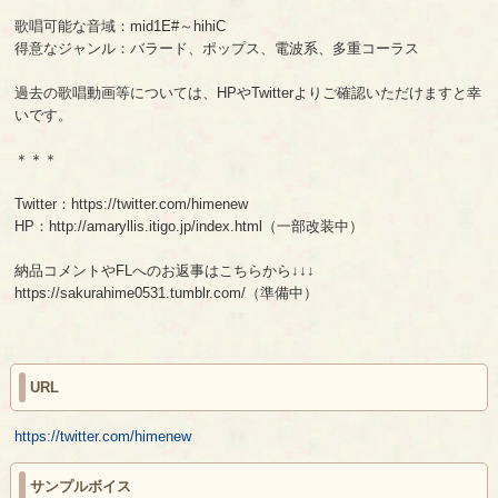
歌唱可能な音域：mid1E#～hihiC
得意なジャンル：バラード、ポップス、電波系、多重コーラス
過去の歌唱動画等については、HPやTwitterよりご確認いただけますと幸
いです。
＊＊＊
Twitter：https://twitter.com/himenew
HP：http://amaryllis.itigo.jp/index.html（一部改装中）
納品コメントやFLへのお返事はこちらから↓↓↓
https://sakurahime0531.tumblr.com/（準備中）
URL
https://twitter.com/himenew
サンプルボイス