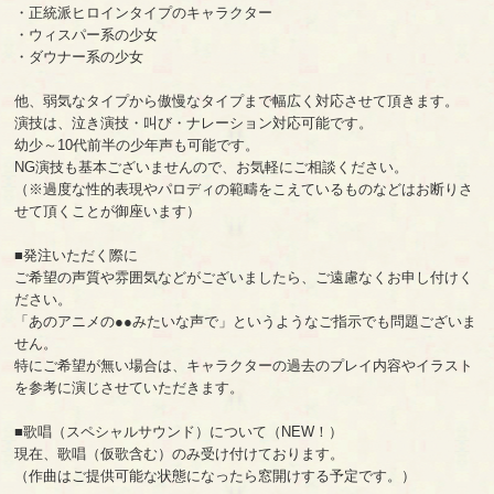
・正統派ヒロインタイプのキャラクター
・ウィスパー系の少女
・ダウナー系の少女
他、弱気なタイプから傲慢なタイプまで幅広く対応させて頂きます。
演技は、泣き演技・叫び・ナレーション対応可能です。
幼少～10代前半の少年声も可能です。
NG演技も基本ございませんので、お気軽にご相談ください。
（※過度な性的表現やパロディの範疇をこえているものなどはお断りさ
せて頂くことが御座います）
■発注いただく際に
ご希望の声質や雰囲気などがございましたら、ご遠慮なくお申し付けく
ださい。
「あのアニメの●●みたいな声で」というようなご指示でも問題ございま
せん。
特にご希望が無い場合は、キャラクターの過去のプレイ内容やイラスト
を参考に演じさせていただきます。
■歌唱（スペシャルサウンド）について（NEW！）
現在、歌唱（仮歌含む）のみ受け付けております。
（作曲はご提供可能な状態になったら窓開けする予定です。）