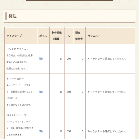
発注
制作日数
現在
ボイスタイプ
ボイス
RC
リクエスト
（概算）
制作中
イントロダクション
自己紹介、公認設定に使用
聞く
14
200
0
キャラクターを選択してください。
することが出来ます。
説明などを扱います。
キャッチコピー
キャッチコピー、イラス
聞く
14
100
0
キャラクターを選択してください。
ト、闘技場に使用すること
が出来ます。
キメ台詞などを扱います。
ボイスピンナップ
スキル、イラスト、リプレ
イ、SS、闘技場に使用する
聞く
14
150
0
キャラクターを選択してください。
ことが出来ます。