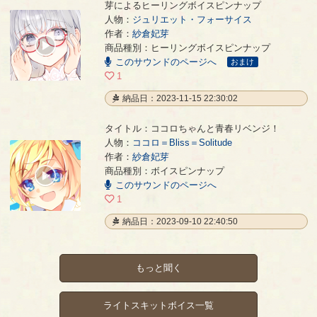
芽によるヒーリングボイスピンナップ
人物：
ジュリエット・フォーサイス
ジュリエット・フォーサイスの紗倉妃芽によるヒーリングボイスピンナップ
- 紗倉妃芽
作者：
紗倉妃芽
00:00
商品種別：ヒーリングボイスピンナップ
/
このサウンドのページへ
02:08
おまけ
1
納品日：2023-11-15 22:30:02
タイトル：ココロちゃんと青春リベンジ！
人物：
ココロ＝Bliss＝Solitude
作者：
紗倉妃芽
ココロちゃんと青春リベンジ！
- 紗倉妃芽
商品種別：ボイスピンナップ
00:00
このサウンドのページへ
/
00:21
1
納品日：2023-09-10 22:40:50
もっと聞く
ライトスキットボイス一覧