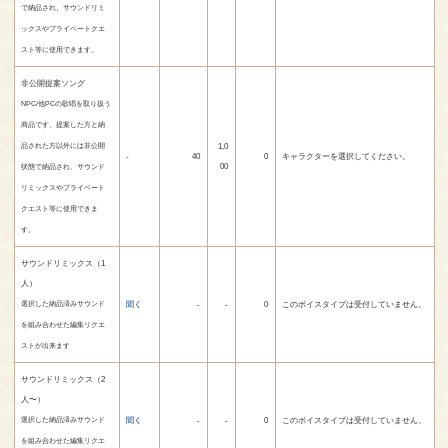
で納品され、サウンドリミ
ックスやプライベートクエ
スト等に使用できます。
非公開提案ソング
NPC/他PCの歌唱を取り扱う
商品です。提案した方と納
1,0
品された方以外には非公開
-
40
0
キャラクターを選択してください。
00
状態で納品され、サウンド
リミックスやプライベート
クエスト等に使用できま
す。
サウンドリミックス（1
人）
聞く
-
-
0
このボイスタイプは受付していません。
選択した納品済みサウンド
を組み合わせた編集リクエ
ストが出来ます
サウンドリミックス（2
人〜）
聞く
-
-
0
このボイスタイプは受付していません。
選択した納品済みサウンド
を組み合わせた編集リクエ