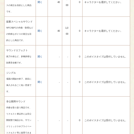
聞く
40
0
キャラクターを選択してください。
00
スの発注を目的とした商品
です。
提案スペシャルサウンド
1,0
NPC/他PCの作曲・歌唱など
聞く
40
0
キャラクターを選択してください。
00
の特殊なボイスの発注を目
的とした商品です。
サウンドエフェクト
聞く
-
-
0
このボイスタイプは受付していません。
抜刀や炎など、多種多様な
効果音全般です。
ジングル
場面の開始や終了、節目に
聞く
-
-
0
このボイスタイプは受付していません。
挿入されるごく短い音楽で
す。
非公開用サウンド
作曲を取り扱う商品です。
リクエスト者以外には非公
-
-
-
0
このボイスタイプは受付していません。
開状態で納品され、サウン
ドリミックスやプライベー
トクエスト等に使用できま