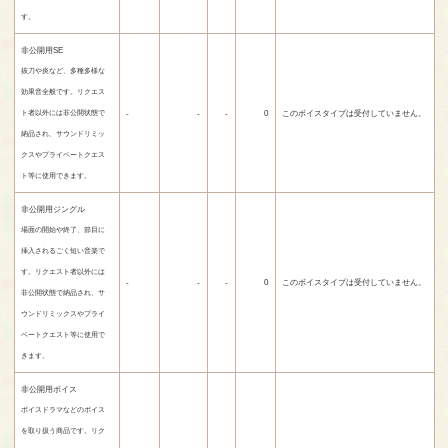
す。
非公開用SE
抜刀や炎など、多種多様な
効果音全般です。リクエス
-
-
-
0
このボイスタイプは受付していません。
ト者以外には非公開状態で
納品され、サウンドリミッ
クスやプライベートクエス
ト等に使用できます。
非公開用ジングル
場面の開始や終了、節目に
挿入されるごく短い音楽で
す。リクエスト者以外には
-
-
-
0
このボイスタイプは受付していません。
非公開状態で納品され、サ
ウンドリミックスやプライ
ベートクエスト等に使用で
きます。
非公開用ボイス
ボイスドラマなどのボイス
を取り扱う商品です。リク