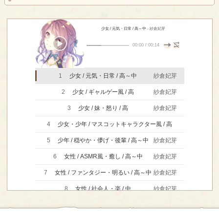
少女 / 元気・日常 / 高～中
- 紗倉妃芽
00:00
/
00:14
1
少女 / 元気・日常 / 高～中
紗倉妃芽
2
少女 / ギャルゲー風 / 高
紗倉妃芽
3
少女 / 妹・怒り / 高
紗倉妃芽
4
少女・少年 / マスコットキャラクター風 / 高
紗倉妃芽
5
少年 / 穏やか・儚げ・後輩 / 高～中
紗倉妃芽
6
女性 / ASMR風・癒し / 高～中
紗倉妃芽
7
女性 / ファンタジー・明るい / 高～中
紗倉妃芽
8
女性 / 社会人・楽 / 中
紗倉妃芽
9
女性 / 洋画風 / 中～低
紗倉妃芽