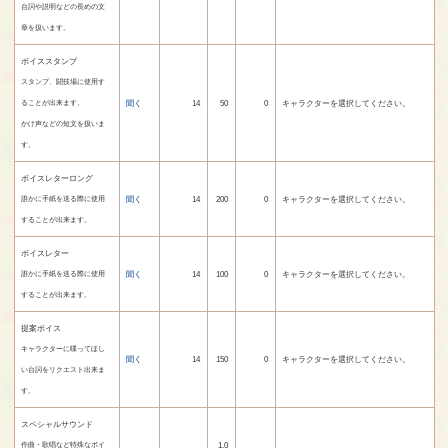
台詞や説明などの長めの文
章を扱います。
ボイススタンプ
スタンプ、闘技場に使用す
聞く
14
50
0
キャラクターを選択してください。
ることが出来ます。
かけ声などの短文を扱いま
す。
ボイスレターロング
聞く
14
200
0
キャラクターを選択してください。
誰かに手紙を送る際に使用
することが出来ます。
ボイスレター
聞く
14
100
0
キャラクターを選択してください。
誰かに手紙を送る際に使用
することが出来ます。
提案ボイス
キャラクターに喋ってほし
聞く
14
150
0
キャラクターを選択してください。
い台詞をリクエスト出来ま
す。
スペシャルサウンド
1,0
作曲・歌唱など特殊なボイ