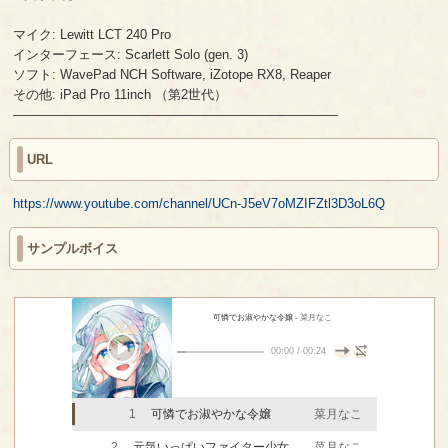
マイク: Lewitt LCT 240 Pro
インターフェース: Scarlett Solo (gen. 3)
ソフト: WavePad NCH Software, iZotope RX8, Reaper
その他: iPad Pro 11inch （第2世代）
—————————————————————————
URL
https://www.youtube.com/channel/UCn-J5eV7oMZIFZtl3D3oL6Q
サンプルボイス
可憐でお淑やかな令嬢
- 菜月なこ
00:00
/
00:24
1
可憐でお淑やかな令嬢
菜月なこ
2
元気いっぱいファイター少女
菜月なこ