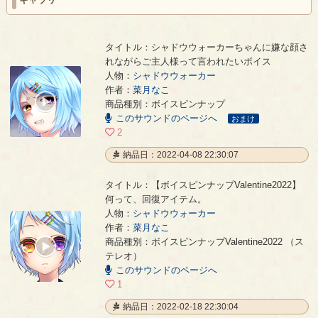
タイトル：シャドウウォーカーちゃんに嫌な顔さ
れながらご主人様って言われたいボイス
人物：
シャドウウォーカー
シャドウウォーカーちゃんに嫌な顔されながらご主人様って言われたいボイス
- 菜月なこ
作者：
菜月なこ
00:00
商品種別：ボイスピンナップ
/
このサウンドのページへ
00:36
おまけ
2
納品日：2022-04-08 22:30:07
タイトル：【ボイスピンナップValentine2022】
何って、回復アイテム。
人物：
シャドウウォーカー
作者：
菜月なこ
【ボイスピンナップValentine2022】何って、回復アイテム。
- 菜月なこ
商品種別：ボイスピンナップValentine2022 （ス
00:00
テレオ）
/
00:09
このサウンドのページへ
1
納品日：2022-02-18 22:30:04