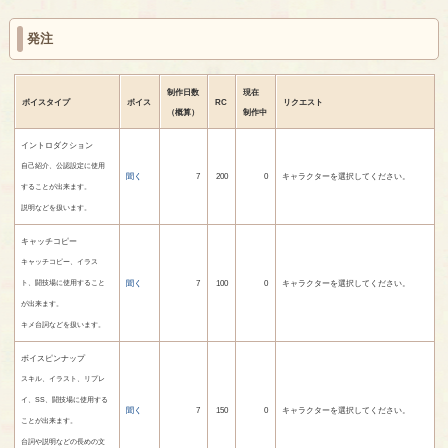
発注
制作日数
現在
ボイスタイプ
ボイス
RC
リクエスト
（概算）
制作中
イントロダクション
自己紹介、公認設定に使用
聞く
7
200
0
キャラクターを選択してください。
することが出来ます。
説明などを扱います。
キャッチコピー
キャッチコピー、イラス
聞く
7
100
0
キャラクターを選択してください。
ト、闘技場に使用すること
が出来ます。
キメ台詞などを扱います。
ボイスピンナップ
スキル、イラスト、リプレ
イ、SS、闘技場に使用する
聞く
7
150
0
キャラクターを選択してください。
ことが出来ます。
台詞や説明などの長めの文