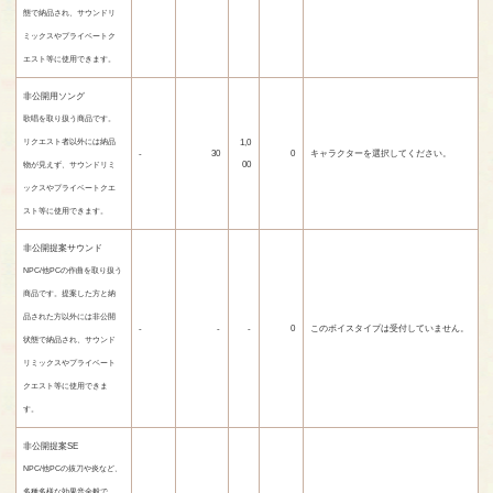
態で納品され、サウンドリ
ミックスやプライベートク
エスト等に使用できます。
非公開用ソング
歌唱を取り扱う商品です。
1,0
リクエスト者以外には納品
-
30
0
キャラクターを選択してください。
00
物が見えず、サウンドリミ
ックスやプライベートクエ
スト等に使用できます。
非公開提案サウンド
NPC/他PCの作曲を取り扱う
商品です。提案した方と納
品された方以外には非公開
-
-
-
0
このボイスタイプは受付していません。
状態で納品され、サウンド
リミックスやプライベート
クエスト等に使用できま
す。
非公開提案SE
NPC/他PCの抜刀や炎など、
多種多様な効果音全般で