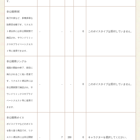
す。
非公開用SE
抜刀や炎など、多種多様な
効果音全般です。リクエス
-
-
-
0
このボイスタイプは受付していません。
ト者以外には非公開状態で
納品され、サウンドリミッ
クスやプライベートクエス
ト等に使用できます。
非公開用ジングル
場面の開始や終了、節目に
挿入されるごく短い音楽で
す。リクエスト者以外には
-
-
-
0
このボイスタイプは受付していません。
非公開状態で納品され、サ
ウンドリミックスやプライ
ベートクエスト等に使用で
きます。
非公開用ボイス
ボイスドラマなどのボイス
を取り扱う商品です。リク
-
7
150
0
キャラクターを選択してください。
エスト者以外には非公開状