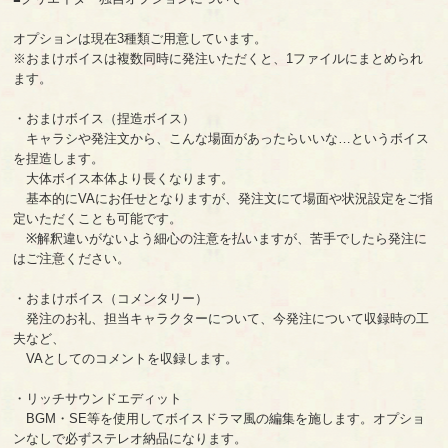
オプションは現在3種類ご用意しています。
※おまけボイスは複数同時に発注いただくと、1ファイルにまとめられ
ます。
・おまけボイス（捏造ボイス）
キャラシや発注文から、こんな場面があったらいいな…というボイス
を捏造します。
大体ボイス本体より長くなります。
基本的にVAにお任せとなりますが、発注文にて場面や状況設定をご指
定いただくことも可能です。
※解釈違いがないよう細心の注意を払いますが、苦手でしたら発注に
はご注意ください。
・おまけボイス（コメンタリー）
発注のお礼、担当キャラクターについて、今発注について収録時の工
夫など、
VAとしてのコメントを収録します。
・リッチサウンドエディット
BGM・SE等を使用してボイスドラマ風の編集を施します。オプショ
ンなしで必ずステレオ納品になります。