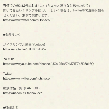
有償での発注は停止しました（ちょっと違うなと思ったので）
聞いてみたい！サンプル欲しい！という場合は、Twitter等で直接お知ら
せください。無償で製作します。
https://www.twitter.com/nutsnaco
—————————————————————————
■参考リンク
ボイスサンプル動画(Youtube)
https://youtu.be/S7HffCSTWzc
Youtube
https://www.youtube.com/channel/UCn-J5eV7oMZIFZtl3D3oL6Q
Twitter
https://www.twitter.com/nutsnaco
出演作品一覧（FANBOX）
https://naconuts.fanbox.cc/
—————————————————————————
■収録環境