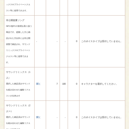
ックスやプライベートクエ
スト等に使用できます。
非公開提案ソング
NPC/他PCの歌唱を取り扱う
商品です。提案した方と納
品された方以外には非公開
-
-
-
0
このボイスタイプは受付していません。
状態で納品され、サウンド
リミックスやプライベート
クエスト等に使用できま
す。
サウンドリミックス（1
人）
聞く
7
100
0
キャラクターを選択してください。
選択した納品済みサウンド
を組み合わせた編集リクエ
ストが出来ます
サウンドリミックス（2
人〜）
聞く
-
-
0
このボイスタイプは受付していません。
選択した納品済みサウンド
を組み合わせた編集リクエ