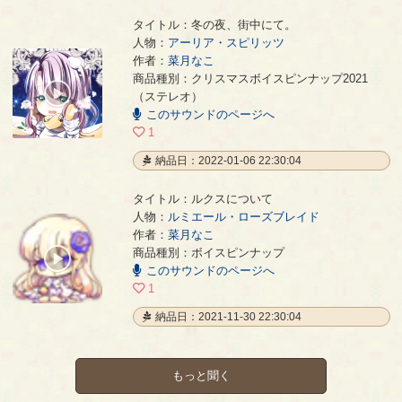
タイトル：冬の夜、街中にて。
人物：
アーリア・スピリッツ
作者：
菜月なこ
冬の夜、街中にて。
- 菜月なこ
商品種別：クリスマスボイスピンナップ2021
00:00
（ステレオ）
/
このサウンドのページへ
00:29
1
納品日：2022-01-06 22:30:04
タイトル：ルクスについて
人物：
ルミエール・ローズブレイド
作者：
菜月なこ
ルクスについて
- 菜月なこ
商品種別：ボイスピンナップ
00:00
このサウンドのページへ
/
01:07
1
納品日：2021-11-30 22:30:04
もっと聞く