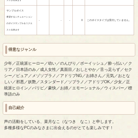
ストが出来ます
サンプルボイス
希望するシチュエーション
-
-
-
0
このボイスタイプは受付していません。
のボイスサンプルをリクエ
スト出来ます
得意なジャンル
少年／正統派ヒーロー／幼い／のんびり／ボーイッシュ／酔っ払い／ク
リア／日本語のみ／成人女性／真面目／おしとやか／舌っ足らず／セク
シー／ピュア／メゾソプラノ／アドリブNG／お姉さん／元気／おとな
しい／邪悪／妖艶／スタンダード／ソプラノ／アドリブOK／少女／正
統派ヒロイン／パリピ／豪快／お姉／エモーショナル／ウィスパー／標
準語のみ
自己紹介
声の活動をしている、菜月なこ（なつき なこ）と申します。
多種多様なPCのみなさまに出会えるのがとても楽しみです！