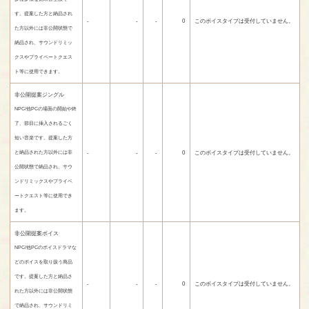
す。提案した方と納品され
-
-
-
0
このボイスタイプは受付していません。
た方以外には非公開状態で
納品され、サウンドリミッ
クスやプライベートクエス
ト等に使用できます。
非公開提案ジングル
NPC/他PCの場面の開始や終
了、節目に挿入されるごく
短い音楽です。提案した方
-
-
-
0
このボイスタイプは受付していません。
と納品された方以外には非
公開状態で納品され、サウ
ンドリミックスやプライベ
ートクエスト等に使用でき
ます。
非公開提案ボイス
NPC/他PCのボイスドラマな
どのボイスを取り扱う商品
です。提案した方と納品さ
-
-
-
0
このボイスタイプは受付していません。
れた方以外には非公開状態
で納品され、サウンドリミ