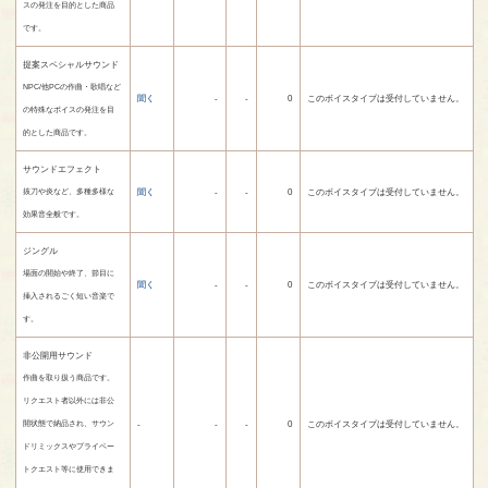
スの発注を目的とした商品
です。
提案スペシャルサウンド
NPC/他PCの作曲・歌唱など
聞く
-
-
0
このボイスタイプは受付していません。
の特殊なボイスの発注を目
的とした商品です。
サウンドエフェクト
聞く
-
-
0
このボイスタイプは受付していません。
抜刀や炎など、多種多様な
効果音全般です。
ジングル
場面の開始や終了、節目に
聞く
-
-
0
このボイスタイプは受付していません。
挿入されるごく短い音楽で
す。
非公開用サウンド
作曲を取り扱う商品です。
リクエスト者以外には非公
-
-
-
0
このボイスタイプは受付していません。
開状態で納品され、サウン
ドリミックスやプライベー
トクエスト等に使用できま