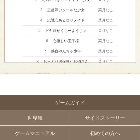
3
思慮深いクールな少女
菜月なこ
4
忠誠心あるロリメイド
菜月なこ
5
ドヤ顔せくちーようじょ
菜月なこ
6
心優しい王子様
菜月なこ
7
熱血やんちゃ少年
菜月なこ
8
おっとり過保護なお姉さん
菜月なこ
9
イタズラっ子な妹
菜月なこ
10
男装の麗人
菜月なこ
11
高貴な女性の演説
菜月なこ
ゲームガイド
12
粋な姉御肌
菜月なこ
13
闇を抱えたミステリアス少女
菜月なこ
世界観
サイドストーリー
14
セクシー悪役お姉さん
菜月なこ
ゲームマニュアル
初めての方へ
15
赤ちゃん（普通-&gt;泣く-&gt;笑う）
菜月なこ