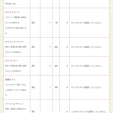
章を扱います。
ボイススタンプ
スタンプ、闘技場に使用す
聞く
7
50
0
キャラクターを選択してください。
ることが出来ます。
かけ声などの短文を扱いま
す。
ボイスレターロング
聞く
7
200
0
キャラクターを選択してください。
誰かに手紙を送る際に使用
することが出来ます。
ボイスレター
聞く
7
100
0
キャラクターを選択してください。
誰かに手紙を送る際に使用
することが出来ます。
提案ボイス
キャラクターに喋ってほし
聞く
7
150
0
キャラクターを選択してください。
い台詞をリクエスト出来ま
す。
スペシャルサウンド
作曲・歌唱など特殊なボイ
聞く
-
-
0
このボイスタイプは受付していません。