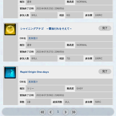
種別
通常
難易度
NORMAL
冒険終了日時
2021年08月23日 22時05分
参加人数
8/8人
相談
6日
参加費
100RC
完了
シャイニングアナゴ ～醤油だれをそえて～
GM名
黒筆墨汁
種別
通常
難易度
NORMAL
冒険終了日時
2021年07月27日 22時05分
参加人数
8/8人
相談
7日
参加費
100RC
完了
Rapid Origin One-days
GM名
黒筆墨汁
種別
ラリー
難易度
EASY
冒険終了日時
2021年07月09日 21時00分
章数
1章
総採用数
16人
参加費
50RC
1