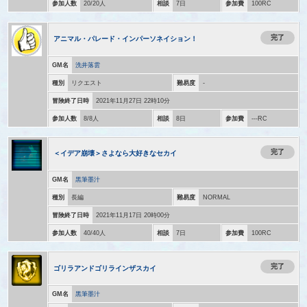
参加人数
20/20人
相談
7日
参加費
100RC
完了
アニマル・パレード・インパーソネイション！
GM名
洗井落雲
種別
リクエスト
難易度
-
冒険終了日時
2021年11月27日 22時10分
参加人数
8/8人
相談
8日
参加費
---RC
完了
＜イデア崩壊＞さよなら大好きなセカイ
GM名
黒筆墨汁
種別
長編
難易度
NORMAL
冒険終了日時
2021年11月17日 20時00分
参加人数
40/40人
相談
7日
参加費
100RC
完了
ゴリラアンドゴリラインザスカイ
GM名
黒筆墨汁