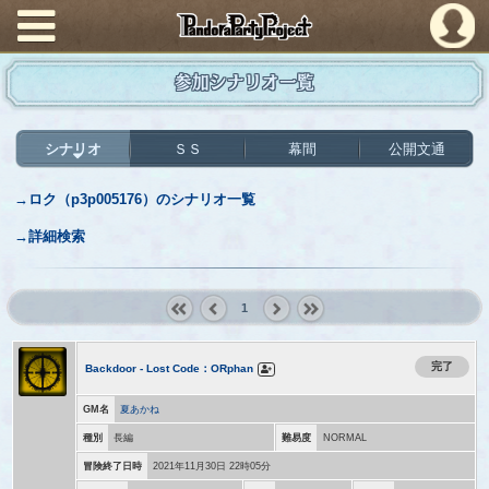
PandoraPartyProject
参加シナリオ一覧
シナリオ
ＳＳ
幕間
公開文通
→ロク（p3p005176）のシナリオ一覧
→詳細検索
1
« first
‹
next ›
last »
prev
完了
Backdoor - Lost Code：ORphan
GM名
夏あかね
種別
長編
難易度
NORMAL
冒険終了日時
2021年11月30日 22時05分