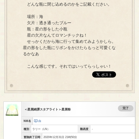
どんな瓶に閉じ込めるのかをご記載ください。
場所：海
欠片：透き通ったブルー
瓶：星の形をした小瓶
星の欠片なんてロマンチックね！
せっかくだから海に行って集めてみようかしら。
星の形をした瓶にリボンをかけたらもっと可愛くな
るかなあ
こんな感じです。それではいってらっしゃい！
完了
＜星屑綺譚スタアライト＞星屑祭
NM名
白
種別
ラリー
（LN）
難易度
-
冒険終了日時
2020年12月31日 21時50分