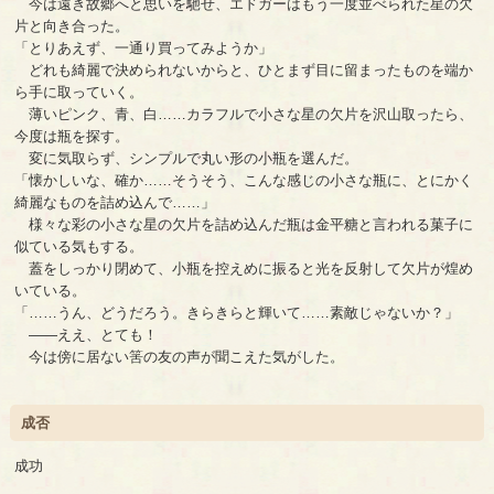
今は遠き故郷へと思いを馳せ、エドガーはもう一度並べられた星の欠
片と向き合った。
「とりあえず、一通り買ってみようか」
どれも綺麗で決められないからと、ひとまず目に留まったものを端か
ら手に取っていく。
薄いピンク、青、白……カラフルで小さな星の欠片を沢山取ったら、
今度は瓶を探す。
変に気取らず、シンプルで丸い形の小瓶を選んだ。
「懐かしいな、確か……そうそう、こんな感じの小さな瓶に、とにかく
綺麗なものを詰め込んで……」
様々な彩の小さな星の欠片を詰め込んだ瓶は金平糖と言われる菓子に
似ている気もする。
蓋をしっかり閉めて、小瓶を控えめに振ると光を反射して欠片が煌め
いている。
「……うん、どうだろう。きらきらと輝いて……素敵じゃないか？」
――ええ、とても！
今は傍に居ない筈の友の声が聞こえた気がした。
成否
成功