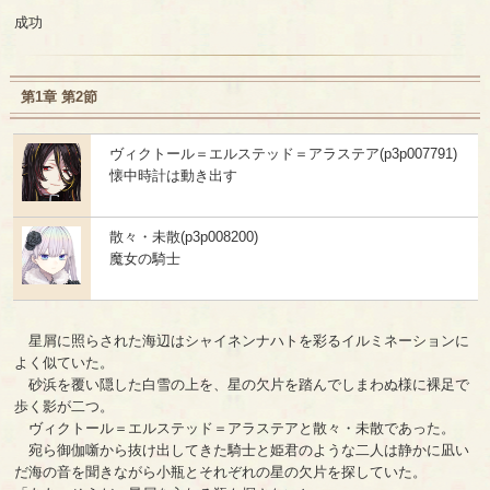
成功
第1章 第2節
ヴィクトール＝エルステッド＝アラステア(p3p007791)
懐中時計は動き出す
散々・未散(p3p008200)
魔女の騎士
星屑に照らされた海辺はシャイネンナハトを彩るイルミネーションに
よく似ていた。
砂浜を覆い隠した白雪の上を、星の欠片を踏んでしまわぬ様に裸足で
歩く影が二つ。
ヴィクトール＝エルステッド＝アラステアと散々・未散であった。
宛ら御伽噺から抜け出してきた騎士と姫君のような二人は静かに凪い
だ海の音を聞きながら小瓶とそれぞれの星の欠片を探していた。