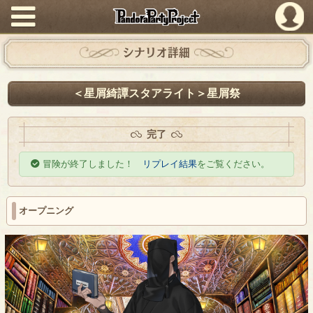
PandoraPartyProject
シナリオ詳細
＜星屑綺譚スタアライト＞星屑祭
完了
冒険が終了しました！
リプレイ結果
をご覧ください。
オープニング