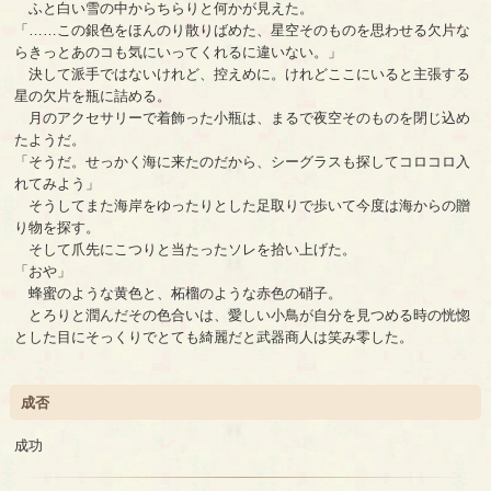
ふと白い雪の中からちらりと何かが見えた。
「……この銀色をほんのり散りばめた、星空そのものを思わせる欠片な
らきっとあのコも気にいってくれるに違いない。」
決して派手ではないけれど、控えめに。けれどここにいると主張する
星の欠片を瓶に詰める。
月のアクセサリーで着飾った小瓶は、まるで夜空そのものを閉じ込め
たようだ。
「そうだ。せっかく海に来たのだから、シーグラスも探してコロコロ入
れてみよう」
そうしてまた海岸をゆったりとした足取りで歩いて今度は海からの贈
り物を探す。
そして爪先にこつりと当たったソレを拾い上げた。
「おや」
蜂蜜のような黄色と、柘榴のような赤色の硝子。
とろりと潤んだその色合いは、愛しい小鳥が自分を見つめる時の恍惚
とした目にそっくりでとても綺麗だと武器商人は笑み零した。
成否
成功