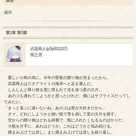
成否
成功
第1章 第3節
武器商人(p3p001107)
闇之雲
愛しい小鳥の為に。今年の聖夜の贈り物が決まったから。
武器商人はスタアライトの海岸へと足を運んだ。
しんしんと降り積る雪に埋もれて光を放つ星の欠片。
あのコも連れてこようかと思ったけれど、偶にはサプライズだってし
てみたい。
「きっと喜ぶに違いないね、あのコは星が大好きだから」
さァ、どれにしようかと細い指で雪を崩して星の欠片を探す。
空からの贈り物はどれも綺麗で、瓶に入れたくなるものばかりだ。
小瓶を片手に、あれはどうか。これはどうかと悩み続ける。
摘まみ上げては戻し。また摘まみ上げては戻しを繰り返し。