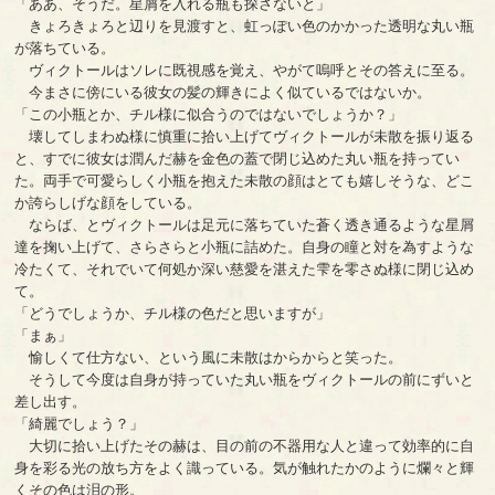
「ああ、そうだ。星屑を入れる瓶も探さないと」
きょろきょろと辺りを見渡すと、虹っぽい色のかかった透明な丸い瓶
が落ちている。
ヴィクトールはソレに既視感を覚え、やがて嗚呼とその答えに至る。
今まさに傍にいる彼女の髪の輝きによく似ているではないか。
「この小瓶とか、チル様に似合うのではないでしょうか？」
壊してしまわぬ様に慎重に拾い上げてヴィクトールが未散を振り返る
と、すでに彼女は潤んだ赫を金色の蓋で閉じ込めた丸い瓶を持ってい
た。両手で可愛らしく小瓶を抱えた未散の顔はとても嬉しそうな、どこ
か誇らしげな顔をしている。
ならば、とヴィクトールは足元に落ちていた蒼く透き通るような星屑
達を掬い上げて、さらさらと小瓶に詰めた。自身の瞳と対を為すような
冷たくて、それでいて何処か深い慈愛を湛えた雫を零さぬ様に閉じ込め
て。
「どうでしょうか、チル様の色だと思いますが」
「まぁ」
愉しくて仕方ない、という風に未散はからからと笑った。
そうして今度は自身が持っていた丸い瓶をヴィクトールの前にずいと
差し出す。
「綺麗でしょう？」
大切に拾い上げたその赫は、目の前の不器用な人と違って効率的に自
身を彩る光の放ち方をよく識っている。気が触れたかのように爛々と輝
くその色は泪の形。