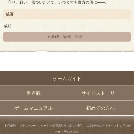
守り、戦い、傷ついたとて、いつまでも貴方の傍に――。
成否
成功
第1章
第2章
第3章
ゲームガイド
世界観
サイドストーリー
ゲームマニュアル
初めての方へ
利用規約
プライバシーポリシー
特定商取引法に基づく表示
二次創作のガイドライン
お問い合
わせ
Re:version