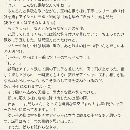
「はい！ こんなに素敵なんですね！」
るんるんと鼻歌を歌いながら、宝物を扱う様に丁寧にツリーに飾り付
けを施すアイシャに三國・誠司は目元を緩めて自分の手元を見た。
(ああうまくはできないよなぁ)
もうちょっと、なんとかならなかったのか僕。
と思ってしまうくらいには雑な飾り付けが目について、ちょっとだけ
微妙に手直しした。結局歪んだのだけれど。
ツリーの飾りつけは順調に進み、あと残すのは一つぽつんと寂しい木
の天辺だけ。
「いやー、やっぱり一番はツリーのてっぺんでしょ」
「わっ！」
誠司はアイシャ残して腕の下に手を差し入れ、高く飛び上がった。優
しく持ち上げられ、一瞬驚くもすぐに笑顔がアイシャに戻る。相手が他
ならぬお兄ちゃんだからこそ安心して身を委ねられるのだ。
(皆が幸せになれますように)
そう願いを込めて天辺に一際大きな星を飾りつけた。
願いに応える様に途端に降り出したのは星の雨。
「わぁ…….お兄ちゃん、とっても綺麗な星空ですね！ お星様がシャワ
ーみたいに降ってきますよ！！」
幼い子の様に空を指さすアイシャに本当に純真な子だなあと思いつ
つ、誠司はもう一つの目的を思い出した。
「そうだ。僕らも瓶作らなきゃ」