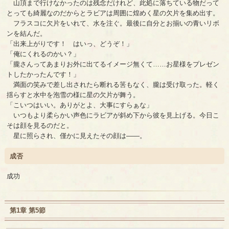
山頂まで行けなかったのは残念だけれど、此処に落ちている物だって
とっても綺麗なのだからとラビアは周囲に煌めく星の欠片を集め出す。
フラスコに欠片をいれて、水を注ぐ。最後に自分とお揃いの青いリボ
ンを結んだ。
「出来上がりです！ はいっ、どうぞ！」
「俺にくれるのかい？」
「朧さんってあまりお外に出てるイメージ無くて……お星様をプレゼン
トしたかったんです！」
満面の笑みで差し出されたら断れる筈もなく、朧は受け取った。軽く
揺らすと水中を泡雪の様に星の欠片が舞う。
「こいつはいい。ありがとよ、大事にすらぁな」
いつもより柔らかい声色にラビアが斜め下から彼を見上げる。今日こ
そは顔を見るのだと。
星に照らされ、僅かに見えたその顔は――。
成否
成功
第1章 第5節