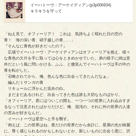
イーハトーヴ・アーケイディアン(p3p006934)
キラキラを守って
「ねえ見て、オフィーリア！ これは、気持ちよく晴れた日の空の
青！ 海の深い青、硝子越しの青……」
『そんなに青色が好きだったの？』
広場でイーハトーヴ・アーケイディアンはオフィーリアを抱え、様々
な青色の欠片を手に取っては心をときめかせていた。弟の様子に姉は意
外だという風に問いかける。ふふ、と微笑んでイーハトーヴは手の中の
青を転がした。
「召喚されてから、俺、色んな色に出会ってきたんだなぁ」
編んだミサンガの青
リキュールに浮かんだ花弁の白。
まだまだあるけれど、出会ってきた色は誰も大切なものばかり。
「オフィーリア。君にはついこの間も、一つ一つの世界に入れ込みすぎ
るなって注意されたばかりだけど。俺、混沌の、それに外の世界の人達
の営みが好きなんだ」
イーハトーヴは星空へと手を翳す。
「例えば、この世界はね、夜だけの世界だから余計に、星屑の光が綺麗
に、尊く感じられるのかもしれないとか、新しいものに出会う度に、沢