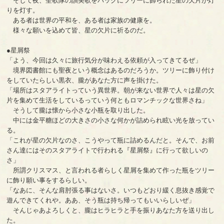
そして夜、聖歌隊の讃美歌をバックにツリーに飾られた星の欠片が灯
りを灯す。
ある者は世界の平和を、ある者は家族の健康を。
様々な願いを込めて皆、星の欠片に祈るのだ。
●星屑祭
「よう、今回は久々に旅行気分が味わえる依頼が入ってきてるぜ」
境界図書館にも聖夜という概念はあるのだろうか。ツリーに飾り付け
をしていたらしい黒衣、朧があなた方に声を掛けた。
「場所はスタアライトっていう異世界。朝が来ない世界で人々は星の欠
片を集めて生活をしているっていう何ともロマンチックな世界さね」
そうして朧は懐から小さな小瓶を取り出した。
中には金平糖ほどの大きさの小さな何かが詰められ眩い光を放ってい
る。
「これが星の欠片なのさ、こうやって瓶に詰めるんだと。そんで、お前
さん達にはそのスタアライトで行われる『星屑祭』に行って欲しいの
さ」
所謂クリスマス、と言われる者らしく星屑を集めて作った瓶をツリー
に飾り願い事をするらしい。
「なあに、そんな肩肘張る事はないさ。いつもどおり緩く息抜き感覚で
遊んできてくれや。ああ、そう瓶は持ち帰ってもいいらしいぜ」
そんじゃあよろしくと、朧はヒラヒラと手を振りあなた方を送り出し
た。