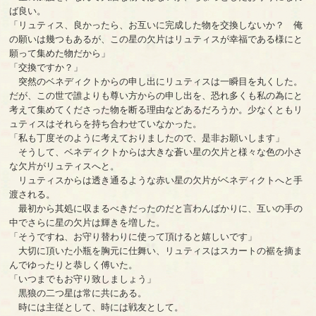
ば良い。
「リュティス、良かったら、お互いに完成した物を交換しないか？ 俺
の願いは幾つもあるが、この星の欠片はリュティスが幸福である様にと
願って集めた物だから」
「交換ですか？」
突然のベネディクトからの申し出にリュティスは一瞬目を丸くした。
だが、この世で誰よりも尊い方からの申し出を、恐れ多くも私の為にと
考えて集めてくださった物を断る理由などあるだろうか。少なくともリ
ュティスはそれらを持ち合わせていなかった。
「私も丁度そのように考えておりましたので、是非お願いします」
そうして、ベネディクトからは大きな蒼い星の欠片と様々な色の小さ
な欠片がリュティスへと。
リュティスからは透き通るような赤い星の欠片がベネディクトへと手
渡される。
最初から其処に収まるべきだったのだと言わんばかりに、互いの手の
中でさらに星の欠片は輝きを増した。
「そうですね、お守り替わりに使って頂けると嬉しいです」
大切に頂いた小瓶を胸元に仕舞い、リュティスはスカートの裾を摘ま
んでゆったりと恭しく傅いた。
「いつまでもお守り致しましょう」
黒狼の二つ星は常に共にある。
時には主従として、時には戦友として。