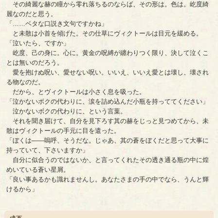
その綺麗な赫の瞳から零れ落ちるのならば、その形は。色は。屹度綺
麗なのだと思う。
「……ベタな口説き文句ですかね」
と未散は小首を傾げた。その仕草にヴィクトールは目元を緩める。
「泣いたら、ですか」
屹度、己の身に。心に。黄金の呪縛が纏わりつく限り、決して泣くこ
とは無いのだろう。
愛を抱けぬ呪い、愛せない呪い。いいえ、いいえ愛とは壊し、壊され
る物なのだ。
だから、とヴィクトールは小さく息を吸った。
「泣かないボクの代わりに、涙を詰め込んだ小瓶を持っててください」
泣かないボクの代わりに、という言葉。
それを聞き届けて、自分を見下ろす其の赫をじっと見つめてから、未
散はヴィクトールの手元に目を遣った。
「ぼくは――嗚呼、そうだな。じゃあ、其の蒼をぼくだと思って大事に
持っていて、下さいますか」
自分に似合うのではないか、と言ってくれたその透き通る瓶の中に煌
めいている蒼い星屑。
「良い事あるかも識れませんし。あなたさまの手の中でなら、うんと輝
けるから」