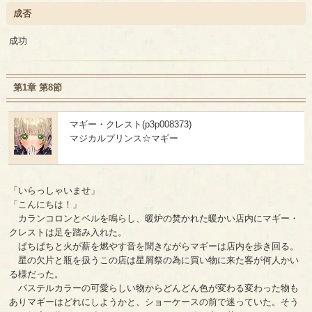
成否
成功
第1章 第8節
マギー・クレスト(p3p008373)
マジカルプリンス☆マギー
「いらっしゃいませ」
「こんにちは！」
カランコロンとベルを鳴らし、暖炉の焚かれた暖かい店内にマギー・
クレストは足を踏み入れた。
ぱちぱちと火が薪を燃やす音を聞きながらマギーは店内を歩き回る。
星の欠片と瓶を扱うこの店は星屑祭の為に買い物に来た客が何人かい
る様だった。
パステルカラーの可愛らしい物からどんどん色が変わる変わった物も
ありマギーはどれにしようかと、ショーケースの前で迷っていた。そう