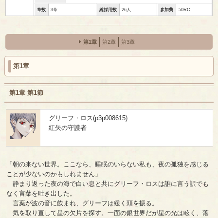
章数
3章
総採用数
26人
参加費
50RC
第1章
第2章
第3章
第1章
第1章 第1節
グリーフ・ロス(p3p008615)
紅矢の守護者
「朝の来ない世界。ここなら、睡眠のいらない私も、夜の孤独を感じる
ことが少ないのかもしれません」
静まり返った夜の海で白い息と共にグリーフ・ロスは誰に言う訳でも
なく言葉を吐き出した。
言葉が波の音に飲まれ、グリーフは緩く頭を振る。
気を取り直して星の欠片を探す。一面の銀世界だが星の光は眩く、落