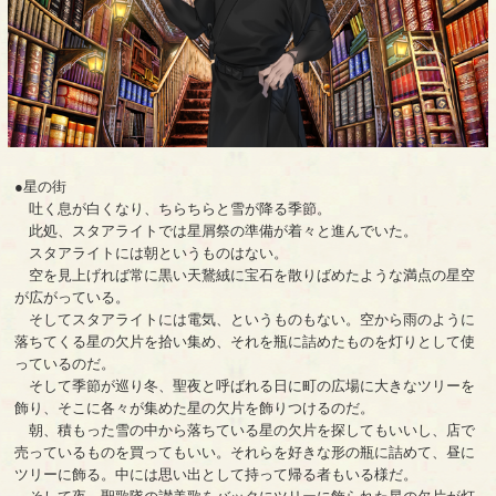
●星の街
吐く息が白くなり、ちらちらと雪が降る季節。
此処、スタアライトでは星屑祭の準備が着々と進んでいた。
スタアライトには朝というものはない。
空を見上げれば常に黒い天鵞絨に宝石を散りばめたような満点の星空
が広がっている。
そしてスタアライトには電気、というものもない。空から雨のように
落ちてくる星の欠片を拾い集め、それを瓶に詰めたものを灯りとして使
っているのだ。
そして季節が巡り冬、聖夜と呼ばれる日に町の広場に大きなツリーを
飾り、そこに各々が集めた星の欠片を飾りつけるのだ。
朝、積もった雪の中から落ちている星の欠片を探してもいいし、店で
売っているものを買ってもいい。それらを好きな形の瓶に詰めて、昼に
ツリーに飾る。中には思い出として持って帰る者もいる様だ。