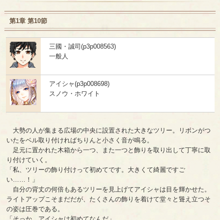
第1章 第10節
三國・誠司(p3p008563)
一般人
アイシャ(p3p008698)
スノウ・ホワイト
大勢の人が集まる広場の中央に設置された大きなツリー。リボンがつ
いたをベル取り付ければちりんと小さく音が鳴る。
足元に置かれた木箱から一つ、また一つと飾りを取り出して丁寧に取
り付けていく。
「私、ツリーの飾り付けって初めてです。大きくて綺麗ですご
い……！」
自分の背丈の何倍もあるツリーを見上げてアイシャは目を輝かせた。
ライトアップこそまだだが、たくさんの飾りを着けて堂々と聳え立つそ
の姿は圧巻である。
「そっか、アイシャは初めてなんだ」