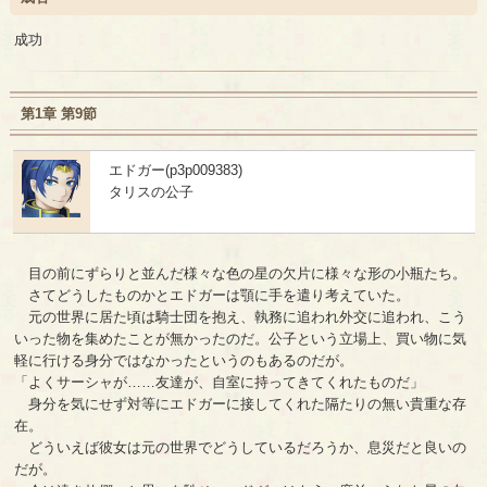
成功
第1章 第9節
エドガー(p3p009383)
タリスの公子
目の前にずらりと並んだ様々な色の星の欠片に様々な形の小瓶たち。
さてどうしたものかとエドガーは顎に手を遣り考えていた。
元の世界に居た頃は騎士団を抱え、執務に追われ外交に追われ、こう
いった物を集めたことが無かったのだ。公子という立場上、買い物に気
軽に行ける身分ではなかったというのもあるのだが。
「よくサーシャが……友達が、自室に持ってきてくれたものだ」
身分を気にせず対等にエドガーに接してくれた隔たりの無い貴重な存
在。
どういえば彼女は元の世界でどうしているだろうか、息災だと良いの
だが。