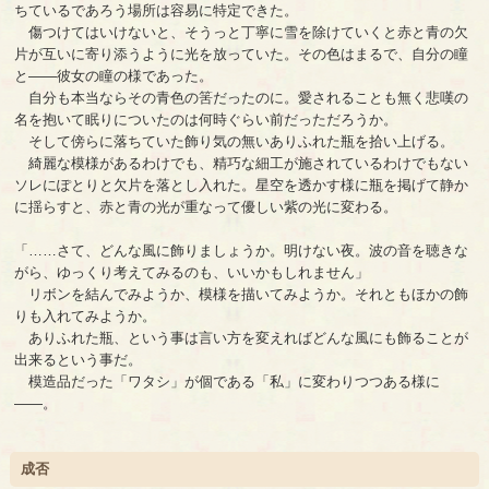
ちているであろう場所は容易に特定できた。
傷つけてはいけないと、そうっと丁寧に雪を除けていくと赤と青の欠
片が互いに寄り添うように光を放っていた。その色はまるで、自分の瞳
と――彼女の瞳の様であった。
自分も本当ならその青色の筈だったのに。愛されることも無く悲嘆の
名を抱いて眠りについたのは何時ぐらい前だっただろうか。
そして傍らに落ちていた飾り気の無いありふれた瓶を拾い上げる。
綺麗な模様があるわけでも、精巧な細工が施されているわけでもない
ソレにぽとりと欠片を落とし入れた。星空を透かす様に瓶を掲げて静か
に揺らすと、赤と青の光が重なって優しい紫の光に変わる。
「……さて、どんな風に飾りましょうか。明けない夜。波の音を聴きな
がら、ゆっくり考えてみるのも、いいかもしれません」
リボンを結んでみようか、模様を描いてみようか。それともほかの飾
りも入れてみようか。
ありふれた瓶、という事は言い方を変えればどんな風にも飾ることが
出来るという事だ。
模造品だった「ワタシ」が個である「私」に変わりつつある様に
――。
成否