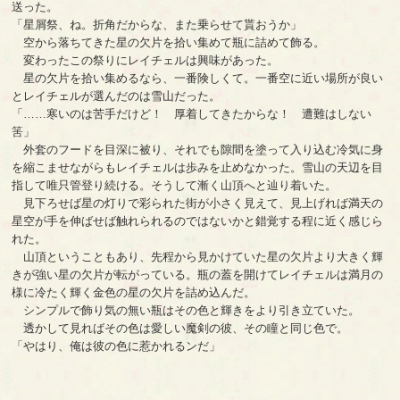
送った。
「星屑祭、ね。折角だからな、また乗らせて貰おうか」
空から落ちてきた星の欠片を拾い集めて瓶に詰めて飾る。
変わったこの祭りにレイチェルは興味があった。
星の欠片を拾い集めるなら、一番険しくて。一番空に近い場所が良い
とレイチェルが選んだのは雪山だった。
「……寒いのは苦手だけど！ 厚着してきたからな！ 遭難はしない
筈」
外套のフードを目深に被り、それでも隙間を塗って入り込む冷気に身
を縮こませながらもレイチェルは歩みを止めなかった。雪山の天辺を目
指して唯只管登り続ける。そうして漸く山頂へと辿り着いた。
見下ろせば星の灯りで彩られた街が小さく見えて、見上げれば満天の
星空が手を伸ばせば触れられるのではないかと錯覚する程に近く感じら
れた。
山頂ということもあり、先程から見かけていた星の欠片より大きく輝
きが強い星の欠片が転がっている。瓶の蓋を開けてレイチェルは満月の
様に冷たく輝く金色の星の欠片を詰め込んだ。
シンプルで飾り気の無い瓶はその色と輝きをより引き立ていた。
透かして見ればその色は愛しい魔剣の彼、その瞳と同じ色で。
「やはり、俺は彼の色に惹かれるンだ」