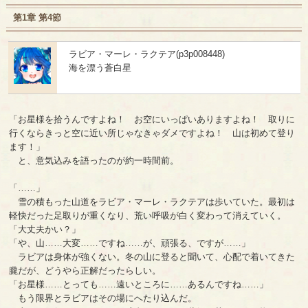
第1章 第4節
ラビア・マーレ・ラクテア(p3p008448)
海を漂う蒼白星
「お星様を拾うんですよね！ お空にいっぱいありますよね！ 取りに
行くならきっと空に近い所じゃなきゃダメですよね！ 山は初めて登り
ます！」
と、意気込みを語ったのが約一時間前。
「……」
雪の積もった山道をラビア・マーレ・ラクテアは歩いていた。最初は
軽快だった足取りが重くなり、荒い呼吸が白く変わって消えていく。
「大丈夫かい？」
「や、山……大変……ですね……が、頑張る、ですが……」
ラビアは身体が強くない。冬の山に登ると聞いて、心配で着いてきた
朧だが、どうやら正解だったらしい。
「お星様……とっても……遠いところに……あるんですね……」
もう限界とラビアはその場にへたり込んだ。