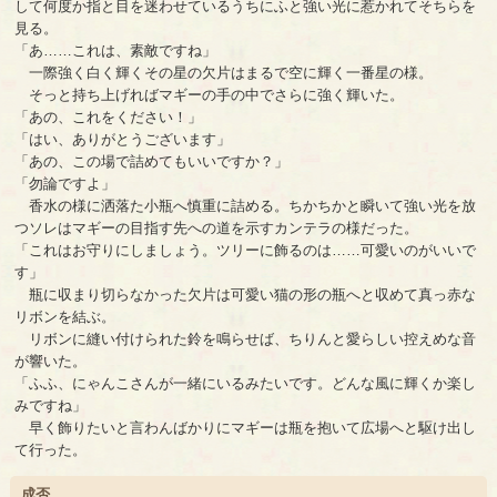
して何度か指と目を迷わせているうちにふと強い光に惹かれてそちらを
見る。
「あ……これは、素敵ですね」
一際強く白く輝くその星の欠片はまるで空に輝く一番星の様。
そっと持ち上げればマギーの手の中でさらに強く輝いた。
「あの、これをください！」
「はい、ありがとうございます」
「あの、この場で詰めてもいいですか？」
「勿論ですよ」
香水の様に洒落た小瓶へ慎重に詰める。ちかちかと瞬いて強い光を放
つソレはマギーの目指す先への道を示すカンテラの様だった。
「これはお守りにしましょう。ツリーに飾るのは……可愛いのがいいで
す」
瓶に収まり切らなかった欠片は可愛い猫の形の瓶へと収めて真っ赤な
リボンを結ぶ。
リボンに縫い付けられた鈴を鳴らせば、ちりんと愛らしい控えめな音
が響いた。
「ふふ、にゃんこさんが一緒にいるみたいです。どんな風に輝くか楽し
みですね」
早く飾りたいと言わんばかりにマギーは瓶を抱いて広場へと駆け出し
て行った。
成否