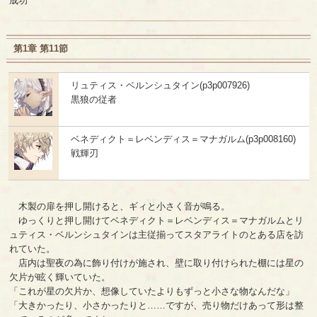
成功
第1章 第11節
リュティス・ベルンシュタイン(p3p007926)
黒狼の従者
ベネディクト＝レベンディス＝マナガルム(p3p008160)
戦輝刃
木製の扉を押し開けると、ギィと小さく音が鳴る。
ゆっくりと押し開けてベネディクト＝レベンディス＝マナガルムとリ
ュティス・ベルンシュタインは主従揃ってスタアライトのとある店を訪
れていた。
店内は聖夜の為に飾り付けが施され、壁に取り付けられた棚には星の
欠片が眩く輝いていた。
「これが星の欠片か、想像していたよりもずっと小さな物なんだな」
「大きかったり、小さかったりと……ですが、売り物だけあって形は整