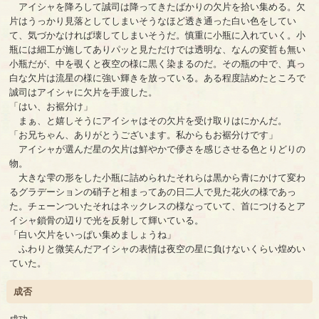
アイシャを降ろして誠司は降ってきたばかりの欠片を拾い集める。欠
片はうっかり見落としてしまいそうなほど透き通った白い色をしてい
て、気づかなければ壊してしまいそうだ。慎重に小瓶に入れていく。小
瓶には細工が施してありパッと見ただけでは透明な、なんの変哲も無い
小瓶だが、中を覗くと夜空の様に黒く染まるのだ。その瓶の中で、真っ
白な欠片は流星の様に強い輝きを放っている。ある程度詰めたところで
誠司はアイシャに欠片を手渡した。
「はい、お裾分け」
まぁ、と嬉しそうにアイシャはその欠片を受け取りはにかんだ。
「お兄ちゃん、ありがとうございます。私からもお裾分けです」
アイシャが選んだ星の欠片は鮮やかで儚さを感じさせる色とりどりの
物。
大きな雫の形をした小瓶に詰められたそれらは黒から青にかけて変わ
るグラデーションの硝子と相まってあの日二人で見た花火の様であっ
た。チェーンついたそれはネックレスの様なっていて、首につけるとア
イシャ鎖骨の辺りで光を反射して輝いている。
「白い欠片をいっぱい集めましょうね」
ふわりと微笑んだアイシャの表情は夜空の星に負けないくらい煌めい
ていた。
成否