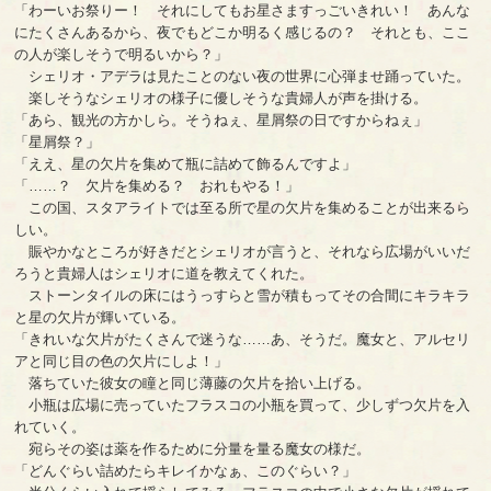
「わーいお祭りー！ それにしてもお星さますっごいきれい！ あんな
にたくさんあるから、夜でもどこか明るく感じるの？ それとも、ここ
の人が楽しそうで明るいから？」
シェリオ・アデラは見たことのない夜の世界に心弾ませ踊っていた。
楽しそうなシェリオの様子に優しそうな貴婦人が声を掛ける。
「あら、観光の方かしら。そうねぇ、星屑祭の日ですからねぇ」
「星屑祭？」
「ええ、星の欠片を集めて瓶に詰めて飾るんですよ」
「……？ 欠片を集める？ おれもやる！」
この国、スタアライトでは至る所で星の欠片を集めることが出来るら
しい。
賑やかなところが好きだとシェリオが言うと、それなら広場がいいだ
ろうと貴婦人はシェリオに道を教えてくれた。
ストーンタイルの床にはうっすらと雪が積もってその合間にキラキラ
と星の欠片が輝いている。
「きれいな欠片がたくさんで迷うな……あ、そうだ。魔女と、アルセリ
アと同じ目の色の欠片にしよ！」
落ちていた彼女の瞳と同じ薄藤の欠片を拾い上げる。
小瓶は広場に売っていたフラスコの小瓶を買って、少しずつ欠片を入
れていく。
宛らその姿は薬を作るために分量を量る魔女の様だ。
「どんぐらい詰めたらキレイかなぁ、このぐらい？」