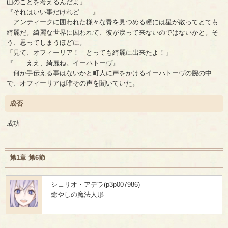
山のことを考えるんだよ」
『それはいい事だけれど……』
アンティークに囲われた様々な青を見つめる瞳には星が散ってとても
綺麗だ。綺麗な世界に囚われて、彼が戻って来ないのではないかと。そ
う、思ってしまうほどに。
「見て、オフィーリア！ とっても綺麗に出来たよ！」
『……ええ、綺麗ね。イーハトーヴ』
何か手伝える事はないかと町人に声をかけるイーハトーヴの腕の中
で、オフィーリアは唯その声を聞いていた。
成否
成功
第1章 第6節
シェリオ・アデラ(p3p007986)
癒やしの魔法人形