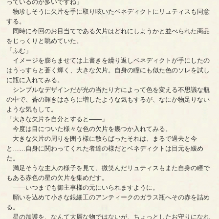
っているのが多いですね」
物珍しそうに欠片を手に取り呟いたベネディクトにリュティスも同意
する。
同時に今回のお目当てである欠片はどれにしようかと並べられた商品
をじっくりと眺めていた。
「ふむ」
イメージを膨らませては上書きを繰り返しベネディクトが手にしたの
はうっすらと蒼く輝く、大きな欠片。自身の瞳にも似た色のソレを試し
に瓶に入れてみる。
シンプルなデザインだが光の当たり方によって色を変える不思議な瓶
の中で、蒼の輝きはさらに増したような気もするが、なにか物足りない
ような気もして。
「大きな欠片を自分とすると――」
今度は目についた様々な色の欠片を幾つか入れてみる。
大きな欠片の周りを囲う様に散らばったそれは、まるで過去と今
と……自身に関わってくれた者達の様だとベネディクトは目元を緩め
た。
満足そうな主人の様子を見て、微笑んだリュティスもまた自身の瞳で
もある赤色の星の欠片を集めだす。
――いつまでも御主事様の元にいられますように。
願いを込めて小さな銀細工のアンティークのガラス瓶へその赤を詰め
る。
星の加護を、なんて大層な物ではないが、ちょっとしたお守りになれ