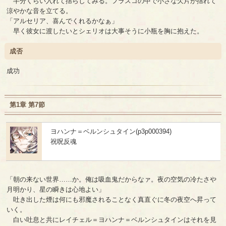
半分くらい入れて揺らしてみる。フラスコの中で小さな欠片が揺れて
涼やかな音を立てる。
「アルセリア、喜んでくれるかなぁ」
早く彼女に渡したいとシェリオは大事そうに小瓶を胸に抱えた。
成否
成功
第1章 第7節
ヨハンナ＝ベルンシュタイン(p3p000394)
祝呪反魂
「朝の来ない世界……か。俺は吸血鬼だからなァ。夜の空気の冷たさや
月明かり、星の瞬きは心地よい」
吐き出した煙は何にも邪魔されることなく真直ぐに冬の夜空へ昇って
いく。
白い吐息と共にレイチェル＝ヨハンナ＝ベルンシュタインはそれを見