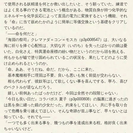
て使用される妖精達を何とか救い出したいと、そう願っていた。練達で
はよく見る事のできる電池という概念がある。物質自身が持つ化学的な
エネルギーを化学反応によって直流の電力に変換するという機能、それ
を『命』に当て嵌めたかのように簡単に等価交換という基礎をクリアし
ているのだ。
「――命を何だと」
『海淵の祭司』クレマァダ＝コン＝モスカ（p3p008547）は、大いなる
海に祈りを捧ぐ心配性は、大切な片（いのち）を失ったばかりの娘は憂
いた。白化さえ、特異運命座標の紛い物だというのだから頭を抱える。
何もかもが嘘で塗り固められているこの状況を、果たしてどのように受
け止められるというのか。
「命。ああ、そうだね。命だ。だから、ここに来た。
基本魔種相手に理屈は不要。良いも悪いも無く前提が交わらない。
相も代わらず、彼奴等はして欲しくない事を喜んでする。寧ろ、喜び
のベクトルが逆なんだろう。
嬉しい前例あったばっかだけど、今回は全然その段階じゃない」
『今日も良い日だ』コラバポス 夏子（p3p000808）の脳裏に過ぎったの
は黒を身に纏った鏡の少女だった。約束をしてほしい、共に手を取り合
って危機を乗り越えてほしい。そんな奇跡が並ぶ事など、早々ないとは
知っている。それでも――
「一つでも多く出来る事を、幾つもの事を達成出来る程。格好良く出来
ちゃいないけど。