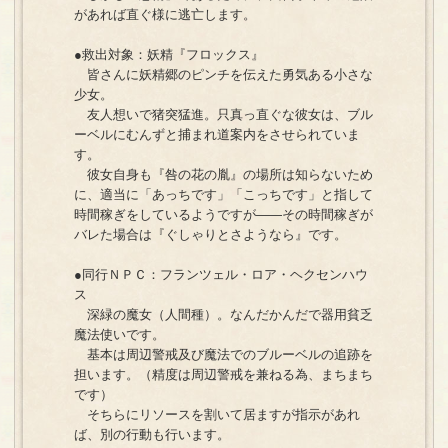
があれば直ぐ様に逃亡します。
●救出対象：妖精『フロックス』
皆さんに妖精郷のピンチを伝えた勇気ある小さな
少女。
友人想いで猪突猛進。只真っ直ぐな彼女は、ブル
ーベルにむんずと捕まれ道案内をさせられていま
す。
彼女自身も『咎の花の胤』の場所は知らないため
に、適当に「あっちです」「こっちです」と指して
時間稼ぎをしているようですが――その時間稼ぎが
バレた場合は『ぐしゃりとさようなら』です。
●同行ＮＰＣ：フランツェル・ロア・ヘクセンハウ
ス
深緑の魔女（人間種）。なんだかんだで器用貧乏
魔法使いです。
基本は周辺警戒及び魔法でのブルーベルの追跡を
担います。（精度は周辺警戒を兼ねる為、まちまち
です）
そちらにリソースを割いて居ますが指示があれ
ば、別の行動も行います。