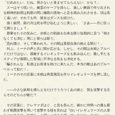
「だめみたい、だね。倒さないと進ませてもらえない、かな？」
スーはそう呟いた。幽霊のケープを揺らし、激しい舞踏で作り出され
る精神的効用は刹那の間に極限の境地へと足を踏み入れさせる。頂は高
く遠いが、それでも尚、彼女はダンスを続けた。
描く銀閃。銀の月は死を呼び込むように美しい。「さあ――月に狂っ
て踊りましょ？」
唇乗せたその笑みに、水精との戦線を出来る限り短期的に且つ『倒さ
なくても済む』用にと彼らは願う。
「恐れ慄け、そして喰われろ。その闇は貴様自身の抱える闇だ！」
叫ぶ。ミーナの声と共に闇が広がる。しかし、その闇は水精とアルベ
ドだけではない。接敵するイレギュラーズをも飲み込んだ。癒し手たる
スティアが展開した聖域に不浄なる気をも浄化する。
「騙されんな、私達はお前達を助けに来たんだ。本当の敵はあのブルー
ベルって奴だ！」
ミーナのその言葉に水精は再度濁流を作りイレギュラーズを押し流し
た。
――小さな妖精を捕らえるだけでうろつくあの娘と、我を攻撃する主
らそのどちらが敵だ？
その言葉に、クレマァダはぐ、と息を呑んだ。確かに仲間への傷も厭
わず範囲攻撃を用いて攻撃する様を見れば『白いイレギュラーズの人形