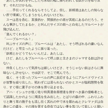
「あたしが其れを手にしたら永劫の檻に捕らわれてる奴が力を取り戻
す、それだけかもね。
……手伝ってくれるならそうしてよ。但し、妖精達はあたしの知らな
い所で壊滅してしまうかもしれないけどね」
スーは息を呑む。直接的か、間接的かの差が其処にあるのだろう。そ
んな事許してたまるか、と叫んだサイズの前へと白化したマルベートが
飛び込んだ。
「遊んでくれるかい？」
「――ブルーベル！」
叫ぶサイズの声に、ブルーベルは「あたし、そう呼ばれるの嫌いなん
だけど」と苛立ったように振り返った。
「妖精とかどうでもいいんだよ。あたしは。
けど、あたしをブルーベルって呼ぶ奴と主さまのジャマする奴は許せ
ない。
仲良くしたいって気持ちは嬉しいけどさ、そうじゃない奴はさらに興
味ないし許せない。そゆ訳で、そこで死んでろ」
低く、そう言ったブルーベルの声に反応するようにアルベドヴァイス
が攻撃を繰り出した。戦わずには居られないのかとスーが臨戦態勢を取
り、すぐ様に夏子がその体を滑り込ませる。
アハ・イシュケが低く唸り特異運命座標達を倒すべき森の侵略者とし
て認識したかのように濁流を生み出した。とばりの森の中、ふわりふわ
りと舞う茸の胞子をも流し往く其れの中で水を厭わぬとクレマァダは自
身がこの森を、その湖を害する存在ではない事を気づいて欲しいと願い