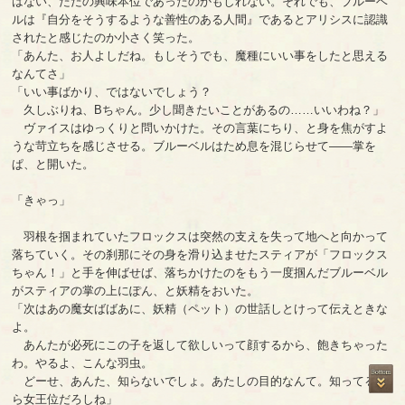
はない、ただの興味本位であったのかもしれない。それでも、ブルーベ
ルは『自分をそうするような善性のある人間』であるとアリシスに認識
されたと感じたのか小さく笑った。
「あんた、お人よしだね。もしそうでも、魔種にいい事をしたと思える
なんてさ」
「いい事ばかり、ではないでしょう？
久しぶりね、Bちゃん。少し聞きたいことがあるの……いいわね？」
ヴァイスはゆっくりと問いかけた。その言葉にちり、と身を焦がすよ
うな苛立ちを感じさせる。ブルーベルはため息を混じらせて――掌を
ぱ、と開いた。
「きゃっ」
羽根を掴まれていたフロックスは突然の支えを失って地へと向かって
落ちていく。その刹那にその身を滑り込ませたスティアが「フロックス
ちゃん！」と手を伸ばせば、落ちかけたのをもう一度掴んだブルーベル
がスティアの掌の上にぽん、と妖精をおいた。
「次はあの魔女ばばあに、妖精（ペット）の世話しとけって伝えときな
よ。
あんたが必死にこの子を返して欲しいって顔するから、飽きちゃった
わ。やるよ、こんな羽虫。
どーせ、あんた、知らないでしょ。あたしの目的なんて。知ってるな
ら女王位だろしね」