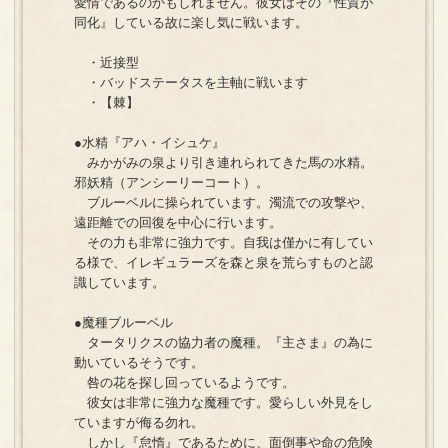
愛情であるのかもしれません。彼女はその『性質が
同化』している故に楽し気に戦います。
・近接型
・バッドステータスを主軸に戦います
・【棘】
●水精『アハ・イシュケ』
みかがみの泉より引き連れられてきた馬の水精。
邪妖精（アンシーリーコート）。
ブルーベルに操られています。濁流での攻撃や、
遠距離での回復を中心に行います。
その力も非常に強力です。自我は僅かに有してい
る様で、イレギュラーズを森と泉を荒らすものと認
識しています。
●魔種ブルーベル
タータリクスの協力者の魔種。『主さま』の為に
動いているそうです。
咎の花を探し回っているようです。
彼女は非常に強力な魔種です。愛らしい外見をし
ていますが侮る勿れ。
しかし『怠惰』であるために、面倒事や命の危険