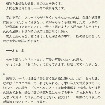
植物を混ぜ合わせる。命の境目を失くす。
人間を混ぜ合わせる――命の境目を失くす。
幸か不幸か、ブルーベルが『そう』ならなかったのは、自身が奴隷商
に捕らわれたからに過ぎない。鉄牢から辛くも逃げ出した先、ラサの
『秘密基地（アカデミア）』で待って居た友人とも呼べぬ『人とけだも
のの合成獣』を見た時の絶望は筆舌尽くし難い。
友人と認めらない儘に逃げ出した深き森の中で、一匹の猫と出会った
のが彼女の物語の始まりだ。
――ふぁーあ。
欠伸を漏らした『主さま』。可愛い可愛いあたしの恩人。
それじゃあ、『おつかい』に行ってきます。転寝しててくださいな。
●
魔種ブルーベルは錬金術師と言う生き物は嫌いだ。だが、もっと嫌い
なのは『ニコニコ笑っていれば好かれる』と思い込んで甘受されている
奴らだ。その場合、ブルーベルにとっては錬金術師より妖精の方が嫌悪
の対象である。錬金術師の研究対象になってる事を「ざまあみろ」とさ
え思っており、それ以上の考えはない。彼女曰く、「羽虫にそれ以上の
感情擁く奴いる？」という事だ。