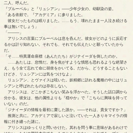
二人、呼んだ。
『ブルーベル』と『リュシアン』――少年少女の、幼馴染の姿。
「ある依頼で。『アカデミア』に参りました。
彼女だったものは眠りました。……もう、壊れたまま一人泣き続ける
事は無いでしょう」
「―――」
アリシスの言葉にブルーベルは息を呑んだ。彼女がどのように反応す
るかは計り知れない。それでも、それでも伝えたいと願っていたから
だ。
「そ……特異運命座標（あんたたち）がジナイーダを倒したのか。
……あたしは、怠惰だ。身を焦がすような憤怒も恐れるような絶望さ
え、もう全て忘れて命に胡坐をかいてる。だから、どうすることもない
けどさ、リュシアンには気をつけなよ」
リュシアン、とヴァイスは呟いた。妖精郷に訪れる魔種の中にはリュ
シアンと呼ばれたものは存在しない。
アリシスは、どこかぎこちない笑みを浮かべた。そうした話口調から
分かる。彼女は、他の属性よりも『穏やか』で『こちらに興味を持って
いない』のだ。
「ジナイーダの情報を最初に齎した誰か。――それは、貴女ですか？」
推測と共に。アカデミアで寂しいと泣いていた一人きりキマイラの情
報に付き纏った謎に。
アリシスはゆっくりと問いかけた。其れを問う事に意味があるわけで