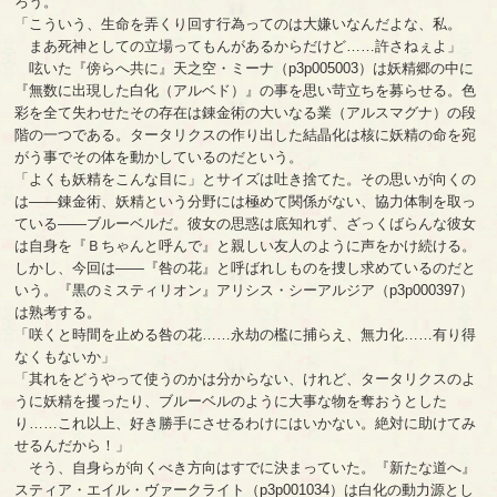
ろう。
「こういう、生命を弄くり回す行為ってのは大嫌いなんだよな、私。
まあ死神としての立場ってもんがあるからだけど……許さねぇよ」
呟いた『傍らへ共に』天之空・ミーナ（p3p005003）は妖精郷の中に
『無数に出現した白化（アルベド）』の事を思い苛立ちを募らせる。色
彩を全て失わせたその存在は錬金術の大いなる業（アルスマグナ）の段
階の一つである。タータリクスの作り出した結晶化は核に妖精の命を宛
がう事でその体を動かしているのだという。
「よくも妖精をこんな目に」とサイズは吐き捨てた。その思いが向くの
は――錬金術、妖精という分野には極めて関係がない、協力体制を取っ
ている――ブルーベルだ。彼女の思惑は底知れず、ざっくばらんな彼女
は自身を『Ｂちゃんと呼んで』と親しい友人のように声をかけ続ける。
しかし、今回は――『咎の花』と呼ばれしものを捜し求めているのだと
いう。『黒のミスティリオン』アリシス・シーアルジア（p3p000397）
は熟考する。
「咲くと時間を止める咎の花……永劫の檻に捕らえ、無力化……有り得
なくもないか」
「其れをどうやって使うのかは分からない、けれど、タータリクスのよ
うに妖精を攫ったり、ブルーベルのように大事な物を奪おうとした
り……これ以上、好き勝手にさせるわけにはいかない。絶対に助けてみ
せるんだから！」
そう、自身らが向くべき方向はすでに決まっていた。『新たな道へ』
スティア・エイル・ヴァークライト（p3p001034）は白化の動力源とし