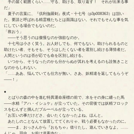
手の届く範囲くらい……守る、助ける、取り返す！ それが出来る事
だ」
夏子の言葉に、『倶利伽羅剣』夜式・十七号（p3p008363）は頷い
た。要請と呼ばれる精霊種たちとは面識はない。それでもそんな事を気
にしている場合でもないのだ。
「救おう」
――そう思うのは傲慢なのか強欲なのか。
十七号は小さく笑う。お人好しでも、何でもない。助けられるものと
助けたい者、そもそも、そうはしたくない者を選別し続ける薄情者だ。
人間というのは否が応でも命を区別し続ける。
いつから、そうなったのかも分からぬが其れを考えるのも詮無きこと
なのかもしれない。
「……ああ、悩んでいても仕方が無い。さあ、妖精達を返してもらうぞ
――！」
●
とばりの森の中を進む特異運命座標の前で、水をその身に纏った馬
――水精『アハ・イシュケ』が立っていた。その背後では妖精フロック
スをむんずと掴んだブルーベルが立っている。
「お互いの事だけどさ、会いたくなかったよね。ほんと。
あたしのことなんて放置しててくれりゃ、戦う必要もなかったのに。
――ま、おっさんから『おもちゃ』借りたし。遊んでいきなよ。……
んじゃ。羽虫、お前は道案内な」