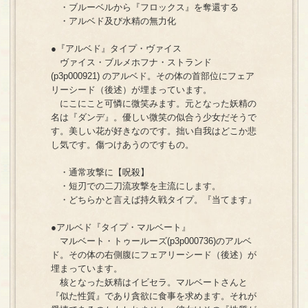
・ブルーベルから『フロックス』を奪還する
・アルベド及び水精の無力化
●『アルベド』タイプ・ヴァイス
ヴァイス・ブルメホフナ・ストランド
(p3p000921) のアルベド。その体の首部位にフェア
リーシード（後述）が埋まっています。
にこにこと可憐に微笑みます。元となった妖精の
名は『ダンデ』。優しい微笑の似合う少女だそうで
す。美しい花が好きなのです。拙い自我はどこか悲
し気です。傷つけあうのですもの。
・通常攻撃に【呪殺】
・短刃での二刀流攻撃を主流にします。
・どちらかと言えば持久戦タイプ。『当てます』
●アルベド『タイプ・マルベート』
マルベート・トゥールーズ(p3p000736)のアルベ
ド。その体の右側腹にフェアリーシード（後述）が
埋まっています。
核となった妖精はイビセラ。マルベートさんと
『似た性質』であり貪欲に食事を求めます。それが