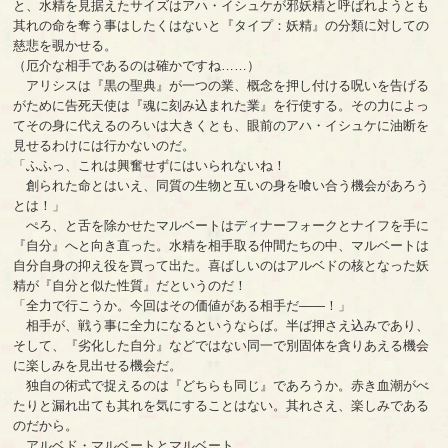
と、水精を見据えたサイズはアハ・イシュケが邪妖精と呼ばれようとも
其れの命を奪う事はしたくはないと『タイプ：妖精』の分類に対しての
慈悲を覗かせる。
（厄介な相手であるのは確かですね……）
アリシスは『黒の聖典』が一つの業、概念を押し付ける呪いを告げる
がために告死天使は『魂に刻み込まれた業』を行使する。その力によっ
てその身に代えるのろいは大きくとも、眼前のアハ・イシュケに油断を
見せるわけには行かないのだ。
「ふふっ、これは興奮せずにはいられないね！
創られた命とはいえ、同質の生物と互いの身を喰い合う機会があろう
とは！」
ぺろ、と舌を除かせたマルベートはディナーフォークとナイフを手に
『自分』へと向き直った。水精を相手取る仲間たちの中、マルベートは
自分自身の抑え役を買って出た。喜ばしいのはアルベドの核となった妖
精が『自分と似た性質』だというのだ！
「全力で行こうか。今回はその価値がある相手だ――！」
相手が、戦う事に全力になるというならば。半ば押さえ込みであり、
そして、『劣化した自分』などではない同一で別固体を貪りあえる機会
に楽しみを見出せる機会だ。
独自の術式で捉えるのは『どちらも同じ』であろうか。赤き血潮がべ
たりと漏れ出ても其れを気にすることはない。其れさえ、楽しみである
のだから。
アルベド・マルベートとマルベート。