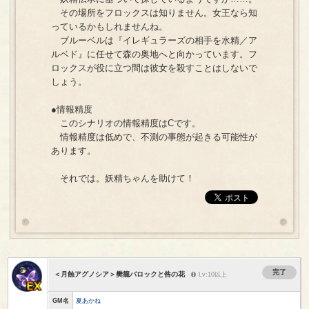
その場所をフロックスは知りません。女王なら知
っているかもしれませんね。
ブルーベルは『イレギュラーズの相手を水精／ア
ルベド』に任せて森の奥地へと向かっています。フ
ロックスが役に立つ間は彼女を殺すことはしないで
しょう。
●情報精度
このシナリオの情報精度はCです。
情報精度は低めで、不測の事態が起きる可能性が
あります。
それでは。妖精ちゃんを助けて！
完了
＜月蝕アグノシア＞樊籠バロックと咎の花
Lv:10以上
GM名
夏あかね