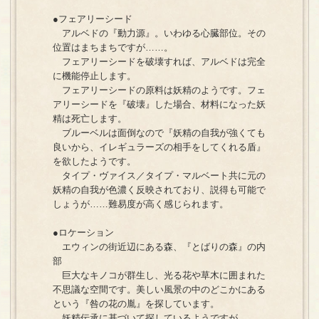
●フェアリーシード
アルベドの『動力源』。いわゆる心臓部位。その
位置はまちまちですが……。
フェアリーシードを破壊すれば、アルベドは完全
に機能停止します。
フェアリーシードの原料は妖精のようです。フェ
アリーシードを『破壊』した場合、材料になった妖
精は死亡します。
ブルーベルは面倒なので『妖精の自我が強くても
良いから、イレギュラーズの相手をしてくれる盾』
を欲したようです。
タイプ・ヴァイス／タイプ・マルベート共に元の
妖精の自我が色濃く反映されており、説得も可能で
しょうが……難易度が高く感じられます。
●ロケーション
エウィンの街近辺にある森、『とばりの森』の内
部
巨大なキノコが群生し、光る花や草木に囲まれた
不思議な空間です。美しい風景の中のどこかにある
という『咎の花の胤』を探しています。
妖精伝承に基づいて探しているようですが……。