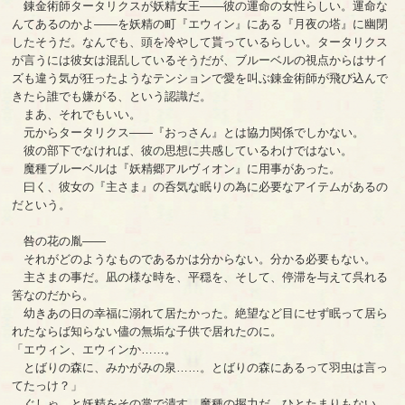
錬金術師タータリクスが妖精女王――彼の運命の女性らしい。運命な
んてあるのかよ――を妖精の町『エウィン』にある『月夜の塔』に幽閉
したそうだ。なんでも、頭を冷やして貰っているらしい。タータリクス
が言うには彼女は混乱しているそうだが、ブルーベルの視点からはサイ
ズも違う気が狂ったようなテンションで愛を叫ぶ錬金術師が飛び込んで
きたら誰でも嫌がる、という認識だ。
まあ、それでもいい。
元からタータリクス――『おっさん』とは協力関係でしかない。
彼の部下でなければ、彼の思想に共感しているわけではない。
魔種ブルーベルは『妖精郷アルヴィオン』に用事があった。
曰く、彼女の『主さま』の呑気な眠りの為に必要なアイテムがあるの
だという。
咎の花の胤――
それがどのようなものであるかは分からない。分かる必要もない。
主さまの事だ。凪の様な時を、平穏を、そして、停滞を与えて呉れる
筈なのだから。
幼きあの日の幸福に溺れて居たかった。絶望など目にせず眠って居ら
れたならば知らない儘の無垢な子供で居れたのに。
「エウィン、エウィンか……。
とばりの森に、みかがみの泉……。とばりの森にあるって羽虫は言っ
てたっけ？」
ぐしゃ、と妖精をその掌で潰す。魔種の握力だ、ひとたまりもない。