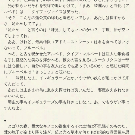
光が揺らいだそれを視線で追いかけて、「まあ、綺麗ね」と白化（ア
ルベド）は――タイプ・ヴァイスは笑った。
「そ？ こんなの蒲公英の綿毛と遜色ないでしょ。あたしは探すから
さ、足止めしててよ」
「足止め――と言うのは『味見』してもいいのかい？ 丁度、胎が空い
てしまってね。
ああ、けれど、最高権限（アドミニストレータ）は君を食べてはいけ
ないって、ブルーベル」
ぺろ、と舌を覗かせたアルベド、タイプ・マルベートは巨大な銀食器
を手に蠱惑的な笑みを浮かべる。彼女の言を見るにタータリクスは一部
には心優しい。自分の事を友人だとでも思っているのか、と感じた瞬間
にブルーベルは「きっしょ」と呟いた。
「……味見しなよ。イレギュラーズとかいうウザい奴らが追っかけて来
てんだって。
あたしは主さまの為に胤さえ探せれば良いんだし、邪魔さえされなき
ゃいいんだ。
羽虫の事もイレギュラーズの事も好きにしなよ。あ、でもウザい事は
すんなよ」
●
とばりの森、巨大なキノコの群生するその土地は不思議そのものだ。
茸の胞子が空より降り注ぎ、茫と光る草木が何とも幻想的な雰囲気を思