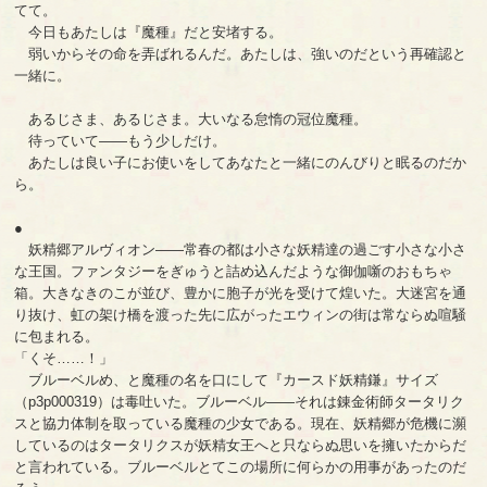
てて。
今日もあたしは『魔種』だと安堵する。
弱いからその命を弄ばれるんだ。あたしは、強いのだという再確認と
一緒に。
あるじさま、あるじさま。大いなる怠惰の冠位魔種。
待っていて――もう少しだけ。
あたしは良い子にお使いをしてあなたと一緒にのんびりと眠るのだか
ら。
●
妖精郷アルヴィオン――常春の都は小さな妖精達の過ごす小さな小さ
な王国。ファンタジーをぎゅうと詰め込んだような御伽噺のおもちゃ
箱。大きなきのこが並び、豊かに胞子が光を受けて煌いた。大迷宮を通
り抜け、虹の架け橋を渡った先に広がったエウィンの街は常ならぬ喧騒
に包まれる。
「くそ……！」
ブルーベルめ、と魔種の名を口にして『カースド妖精鎌』サイズ
（p3p000319）は毒吐いた。ブルーベル――それは錬金術師タータリク
スと協力体制を取っている魔種の少女である。現在、妖精郷が危機に瀕
しているのはタータリクスが妖精女王へと只ならぬ思いを擁いたからだ
と言われている。ブルーベルとてこの場所に何らかの用事があったのだ