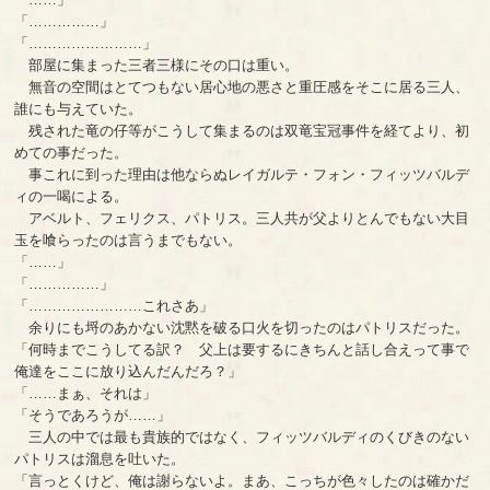
「……………」
「……………………」
部屋に集まった三者三様にその口は重い。
無音の空間はとてつもない居心地の悪さと重圧感をそこに居る三人、
誰にも与えていた。
残された竜の仔等がこうして集まるのは双竜宝冠事件を経てより、初
めての事だった。
事これに到った理由は他ならぬレイガルテ・フォン・フィッツバルデ
ィの一喝による。
アベルト、フェリクス、パトリス。三人共が父よりとんでもない大目
玉を喰らったのは言うまでもない。
「……」
「……………」
「……………………これさあ」
余りにも埒のあかない沈黙を破る口火を切ったのはパトリスだった。
「何時までこうしてる訳？ 父上は要するにきちんと話し合えって事で
俺達をここに放り込んだんだろ？」
「……まぁ、それは」
「そうであろうが……」
三人の中では最も貴族的ではなく、フィッツバルディのくびきのない
パトリスは溜息を吐いた。
「言っとくけど、俺は謝らないよ。まあ、こっちが色々したのは確かだ