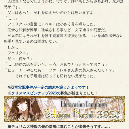
「先は長くなるでしょうがね。ですが、諍いもしがらみもあれ、兄弟は
兄弟です。
父上はきっと、それを伝えたいのだとは思いますよ」
「……」
フェリクスの言葉にアベルトは小さく鼻を鳴らした。
完全な和解が簡単に達成される事など、文字通りの幻想だ。
三兄弟にはそれぞれを推す貴族達の後援がある。互いを油断出来ない
相手と見ているのは間違いない。
しかし……
「フェリクス」
「兄上、何か？」
「……婚約の話を聞いた。一応、おめでとうと言っておこう」
「ヒュー！ やるなあ！ ファーレルさん家の美人さんだろ！？」
――それでも子竜達は切っても切れない兄弟だった。
※
双竜宝冠事件が一定の結末を迎えたようです！
※
クリスマスピンナップ2023の
募集が始まりました！
※テュリム大神殿の先の階層に進むことが出来そうです……。