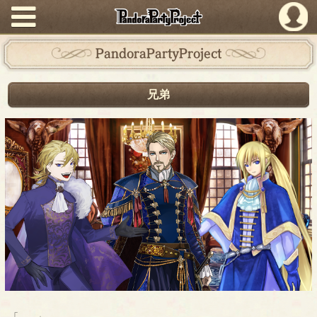
PandoraPartyProject
PandoraPartyProject
兄弟
「……」