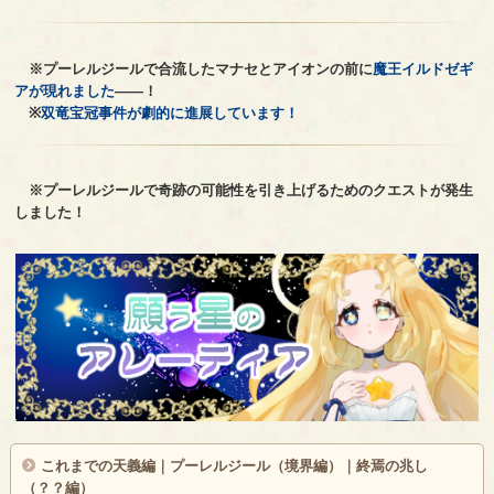
※プーレルジールで合流したマナセとアイオンの前に
魔王イルドゼギ
アが現れました
――！
※
双竜宝冠事件が劇的に進展しています！
※プーレルジールで奇跡の可能性を引き上げるためのクエストが発生
しました！
これまでの
天義編
｜
プーレルジール（境界編）
｜
終焉の兆し
（？？編）