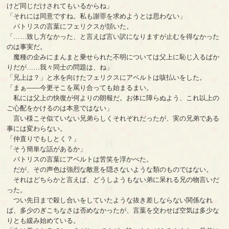
けど同じだけされてもいるからね」
「それには同意ですね。私も謝罪を求めようとは思わない」
パトリスの言葉にフェリクスが頷いた。
「……致し方なかった、と言えば言い訳になりますが止むを得なかった
のは事実だ。
魔種の企みにまんまと乗せられた不明については父上に恥じ入るばか
りだが……我々同士の問題は、ね」
「兄上は？」と水を向けたフェリクスにアベルトは咳払いをした。
「まぁ――今更そこを罵り合っても始まるまい。
私には父上の快復が何よりの朗報だ。お体に障らぬよう、これ以上の
ご心配をかけるのは本意ではない」
言い様こそ似ていない兄弟らしくそれぞれだったが、実の兄弟である
事には変わらない。
「仲直りでもしとく？」
「そう簡単な話があるか」
パトリスの言葉にアベルトは苦笑を浮かべた。
だが、その声色は強烈な敵意を隠さないような類のものではない。
それはどちらかと言えば、どうしようもない弟に呆れる兄の物言いだ
った。
つい先日まで殺し合いをしていたような抜き差しならない関係なれ
ば、多少のぎこちなさは否めなかったが、言葉を交わせば空気は多少な
りとも緩み始めている。