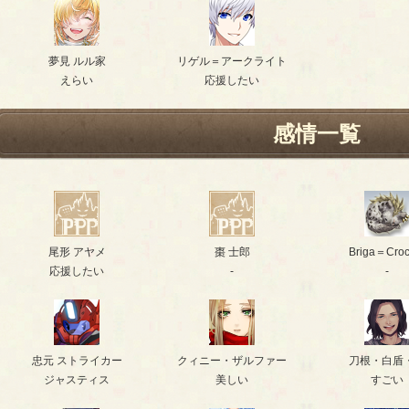
夢見 ルル家
リゲル＝アークライト
えらい
応援したい
感情一覧
尾形 アヤメ
棗 士郎
Briga＝Croc
応援したい
-
-
忠元 ストライカー
クィニー・ザルファー
刀根・白盾
ジャスティス
美しい
すごい