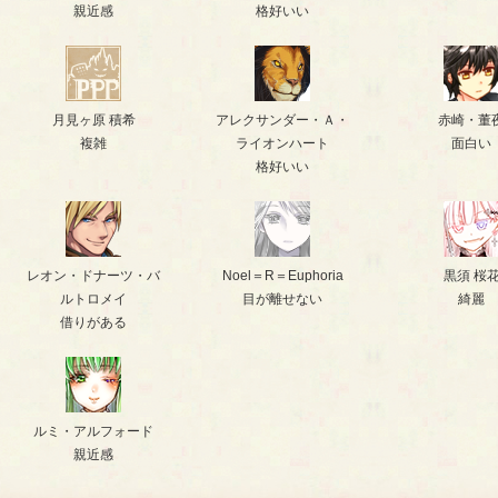
親近感
格好いい
月見ヶ原 積希
アレクサンダー・Ａ・
赤崎・董
複雑
ライオンハート
面白い
格好いい
レオン・ドナーツ・バ
Noel＝R＝Euphoria
黒須 桜
ルトロメイ
目が離せない
綺麗
借りがある
ルミ・アルフォード
親近感