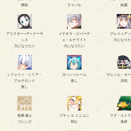
興味
ライバル
綺麗
アリスター＝F＝ナーサ
メテオラ・ビバーチ
グレイ＝アッ
シス
ェ・ルナライト
力になりた
力になりたい
力になりたい
シフォリィ・シリア・
ヨハン＝レーム
ヴェノム・カー
アルテロンド
推し
共犯
推し
有栖 健人
プティ エ ミニョン
マグ・ストラ
フレンズ
和む
食材