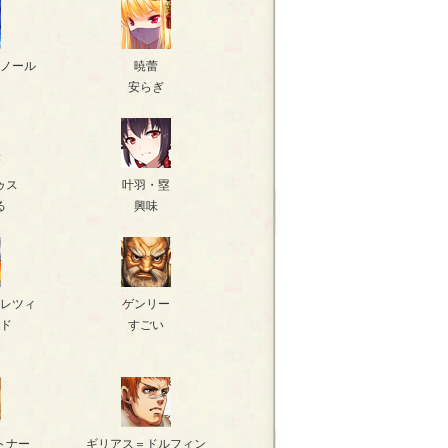
ノール
暁蕾
安らぎ
ゥス
叶羽・塁
る
興味
レツィ
ゲンリー
ド
すごい
トナー
ギリアス＝ドルフィン