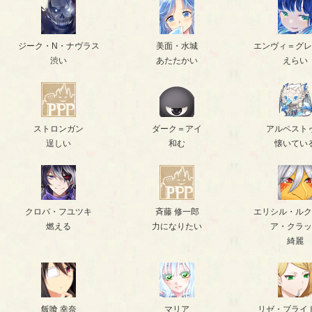
ジーク・N・ナヴラス
美面・水城
エンヴィ＝グレ
渋い
あたたかい
えらい
ストロンガン
ダーク＝アイ
アルペスト
逞しい
和む
懐いてい
クロバ・フユツキ
斉藤 修一郎
エリシル・ルク
燃える
力になりたい
ア・クラッ
綺麗
飯喰 幸奈
マリア
リゼ・ブライ