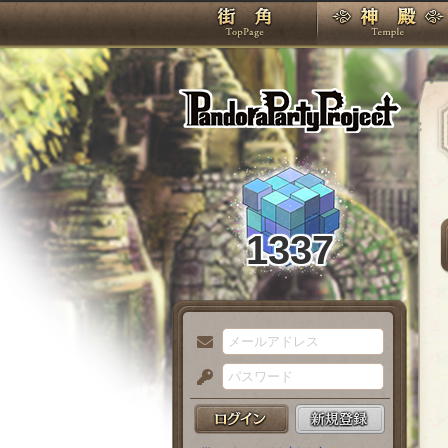
TOP
Pando
1337
メ
ー
パ
ル
ス