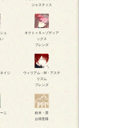
ジャスティス
シュ
オクト＝Ｓ＝ゾディア
い
ックス
フレンズ
ネイジ
ウィリアム・M・アステ
リズム
フレンズ
ーニ
鈴木・景
お得意様