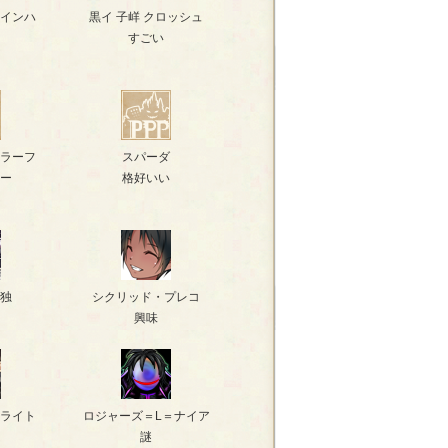
インハ
黒イ 子㟄 クロッシュ
すごい
ラーフ
スパーダ
ー
格好いい
独
シクリッド・プレコ
興味
ライト
ロジャーズ＝L＝ナイア
謎