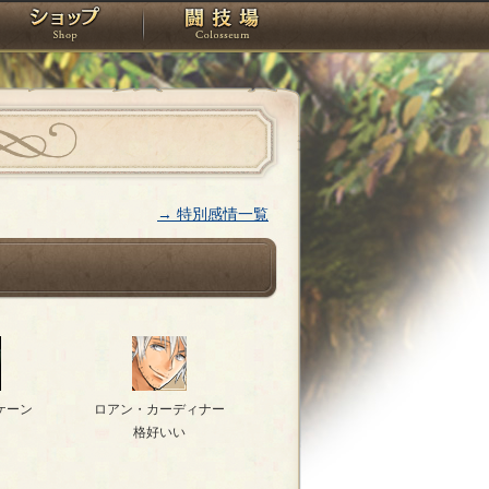
スタジオ
ショップ
闘技場
→ 特別感情一覧
ケーン
ロアン・カーディナー
格好いい