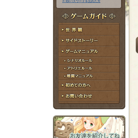
※ ID/パスワードを忘れた方
ア
ワ
ド
ー
レ
ド
ゲームガイド
ス
世界観
サイドストーリー
ゲームマニュアル
シナリオルール
アトリエルール
戦闘マニュアル
初めての方へ
お問い合わせ