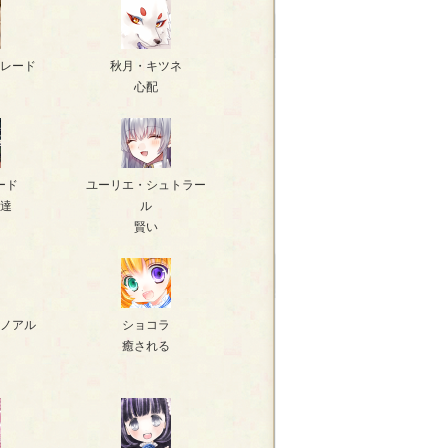
レード
秋月・キツネ
心配
ード
ユーリエ・シュトラー
達
ル
賢い
ノアル
ショコラ
癒される