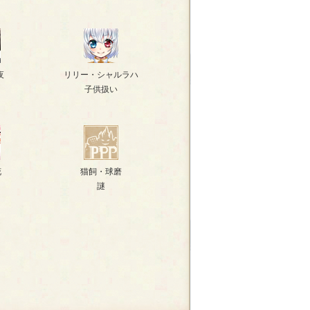
夜
リリー・シャルラハ
子供扱い
花
猫飼・球磨
謎