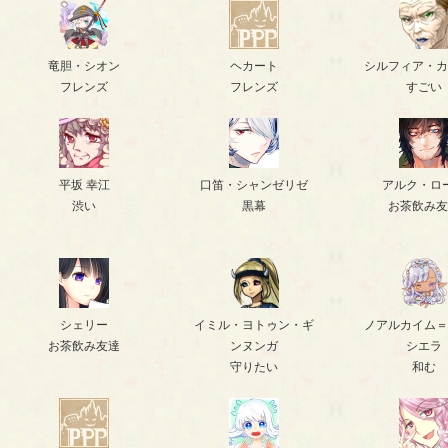
竜胆・シオン
ヘカート
シルフィア・カ
フレンズ
フレンズ
すごい
平坂 幸江
口笛・シャンゼリゼ
アルク・ロ
渋い
黒幕
お茶飲み友
シェリー
イミル・ヨトゥン・ギ
ノアルカイム＝
お茶飲み友達
ンヌンガ
シエラ
守りたい
和む