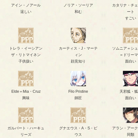
アイン・ノアール
ノリア・ソーリア
カタリナ・チェ
逞しい
和む
ート
すごい
トレラ・イーシアン
カーティス・J・マーテ
ソムニア＝シュ
ザ・リトマイネン
ィン
＝ドリーマ
子供扱い
顔見知り
面白い
Elde＝Mia・Cruz
Filo Pristine
天邪狐・狐
興味
師匠
面白い
ガルバート・ハーキュ
グナエウス・A・S・ピ
アラン・アーク
リーズ
ウス
同類