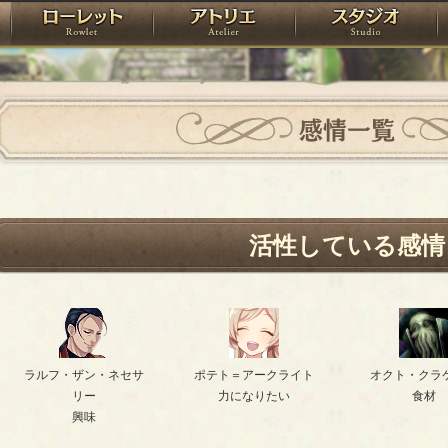
神殿
ローレット
アトリエ
raPartyProject
感情一覧
活性している感情
ラルフ・ザン・ネセサ
ポテト＝アークライト
オクト・クラ
リー
力になりたい
食材
興味